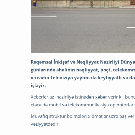
Rəqəmsal İnkişaf və Nəqliyyat Nazirliyi Düny
günlərində əhalinin nəqliyyat, poçt, telekom
və radio-televiziya yayımı ilə keyfiyyətli və 
işləyir.
Xeberler.az nazirliyə istinadən xəbər verir ki, bun
eləcə də mobil və telekommunikasiya operatorların
Müvafiq struktur bölmələri xidmətlər üzrə baş ver
vəziyyətdədir.