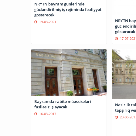
NRYTN bayram günlərində
gücləndirilmiş iş rejimində fəaliyyət
göstərəcək
NRYTN bay
19-03-2021
gücləndiril
göstərəcək
17-07-202
Bayramda rabitə müəssisələri
Nazirlik ra
fasiləsiz işləyəcək
tapşırıq ve
16-03-2017
23-06-201