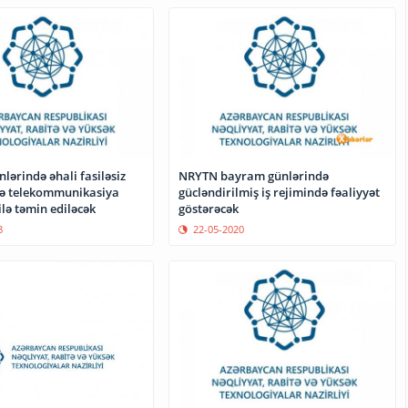
ərində əhali fasiləsiz
NRYTN bayram günlərində
və telekommunikasiya
gücləndirilmiş iş rejimində fəaliyyət
ilə təmin ediləcək
göstərəcək
8
22-05-2020