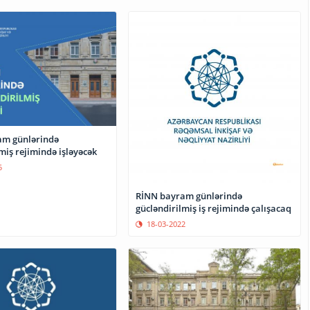
am günlərində
miş rejimində işləyəcək
5
RİNN bayram günlərində
gücləndirilmiş iş rejimində çalışacaq
18-03-2022