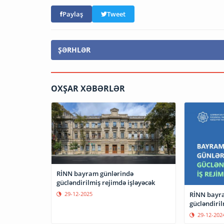
Paylaş
Tweet
ŞƏRHLƏR
OXŞAR XƏBƏRLƏR
RİNN bayram günlərində
gücləndirilmiş rejimdə işləyəcək
RİNN bayr
29-12-2025
gücləndiril
29-12-202