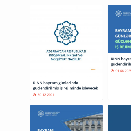
RİNN bayr
gücləndiril
04-06-202
RİNN bayram günlərində
gücləndirilmiş iş rejimində işləyəcək
30-12-2021