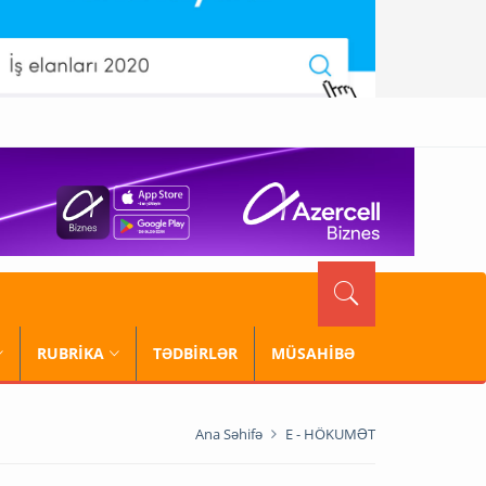
RUBRİKA
TƏDBİRLƏR
MÜSAHİBƏ
Ana Səhifə
E - HÖKUMƏT