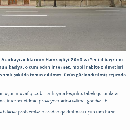
a Azərbaycanlılarının Həmrəyliyi Günü və Yeni il bayramı
munikasiya, o cümlədən internet, mobil rabitə xidmətləri
davamlı şəkildə təmin edilməsi üçün gücləndirilmiş rejimdə
un üçün müvafiq tədbirlər həyata keçirilib, tabeli qurumlara,
a, internet xidmət provayderlərinə təlimat göndərilib.
ə biləcək problemlərin aradan qaldırılması üçün tam hazır