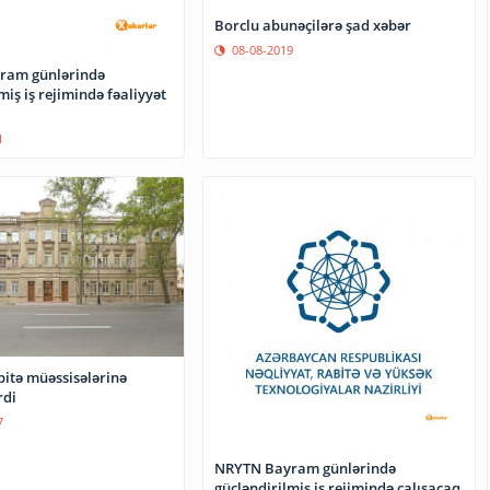
Borclu abunəçilərə şad xəbər
08-08-2019
ram günlərində
miş iş rejimində fəaliyyət
1
bitə müəssisələrinə
rdi
7
NRYTN Bayram günlərində
gücləndirilmiş iş rejimində çalışacaq