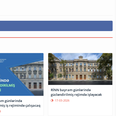
RİNN bayram günlərində
gücləndirilmiş rejimdə işləyəcək
am günlərində
17-03-2026
miş iş rejimində çalışacaq
4