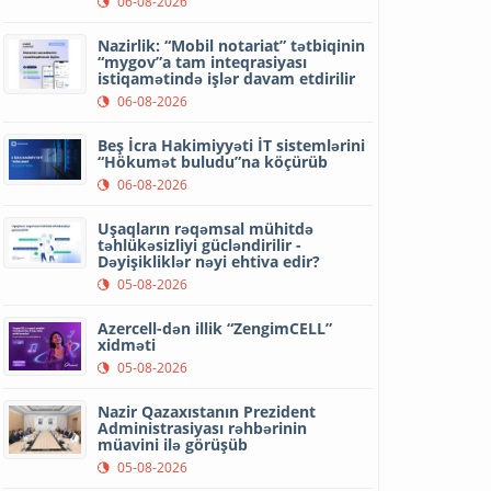
06-08-2026
Nazirlik: “Mobil notariat” tətbiqinin
“mygov”a tam inteqrasiyası
istiqamətində işlər davam etdirilir
06-08-2026
Beş İcra Hakimiyyəti İT sistemlərini
“Hökumət buludu”na köçürüb
06-08-2026
Uşaqların rəqəmsal mühitdə
təhlükəsizliyi gücləndirilir -
Dəyişikliklər nəyi ehtiva edir?
05-08-2026
Azercell-dən illik “ZengimCELL”
xidməti
05-08-2026
Nazir Qazaxıstanın Prezident
Administrasiyası rəhbərinin
müavini ilə görüşüb
05-08-2026