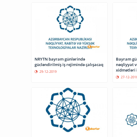
NRYTN bayram günlərində
Bayram günl
gücləndirilmiş iş rejimində çalışacaq
nəqliyyat 
xidmətləri 
29-12-2019
27-12-201