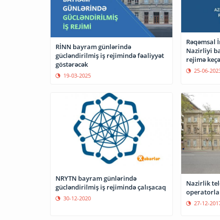
Rəqəmsal İ
RİNN bayram günlərində
Nazirliyi 
gücləndirilmiş iş rejimində fəaliyyət
rejimə keç
göstərəcək
25-06-202
19-03-2025
NRYTN bayram günlərində
Nazirlik t
gücləndirilmiş iş rejimində çalışacaq
operatorlar
30-12-2020
27-12-201