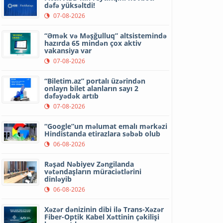
dəfə yüksəltdi!
07-08-2026
“Əmək və Məşğulluq” altsistemində
hazırda 65 mindən çox aktiv
vakansiya var
07-08-2026
“Biletim.az” portalı üzərindən
onlayn bilet alanların sayı 2
dəfəyədək artıb
07-08-2026
“Google”un məlumat emalı mərkəzi
Hindistanda etirazlara səbəb olub
06-08-2026
Rəşad Nəbiyev Zəngilanda
vətəndaşların müraciətlərini
dinləyib
06-08-2026
Xəzər dənizinin dibi ilə Trans-Xəzər
Fiber-Optik Kabel Xəttinin çəkilişi