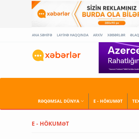
ANA SƏHİFƏ
LAYİHƏ HAQQINDA
ARXİV
XƏBƏRLƏR
ƏLA
RƏQƏMSAL DÜNYA
E - HÖKUMƏT
TE
E - HÖKUMƏT