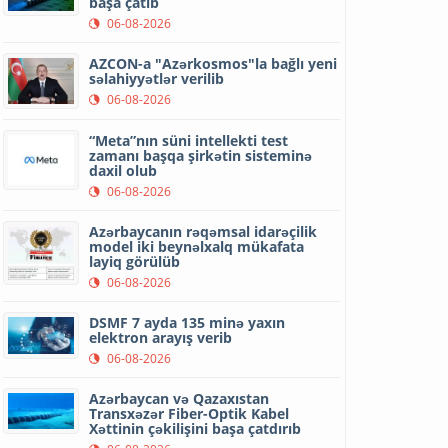
başa çatıb
06-08-2026
AZCON-a "Azərkosmos"la bağlı yeni
səlahiyyətlər verilib
06-08-2026
“Meta”nın süni intellekti test
zamanı başqa şirkətin sisteminə
daxil olub
06-08-2026
Azərbaycanın rəqəmsal idarəçilik
model iki beynəlxalq mükafata
layiq görülüb
06-08-2026
DSMF 7 ayda 135 minə yaxın
elektron arayış verib
06-08-2026
Azərbaycan və Qazaxıstan
Transxəzər Fiber-Optik Kabel
Xəttinin çəkilişini başa çatdırıb