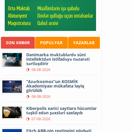
SON XƏBƏR
POPULYAR
YAZARLAR
Danimarka məktəblərdə süni
intellektdən istifadəyə nəzarəti
sərtləşdirir
08-08-2026
“Azərkosmos”un KOSMİK
Akademiyası mükafata layiq
görülüb
08-08-2026
Kiberpolis xarici saytlara hücumlar
təşkil edən şəxsləri saxlayıb
07-08-2026
Fitch ABB-nin reytinqini növbəti