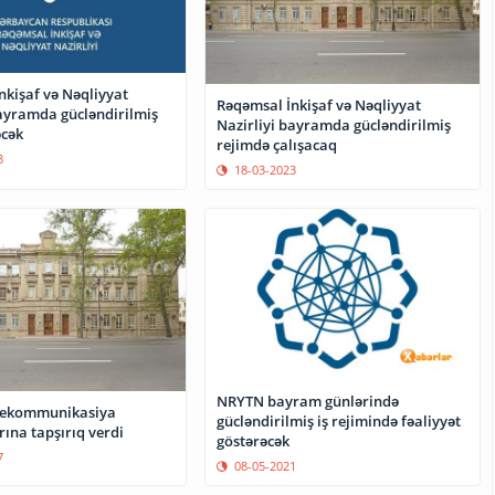
nkişaf və Nəqliyyat
Rəqəmsal İnkişaf və Nəqliyyat
bayramda gücləndirilmiş
Nazirliyi bayramda gücləndirilmiş
əcək
rejimdə çalışacaq
3
18-03-2023
NRYTN bayram günlərində
elekommunikasiya
gücləndirilmiş iş rejimində fəaliyyət
ına tapşırıq verdi
göstərəcək
7
08-05-2021