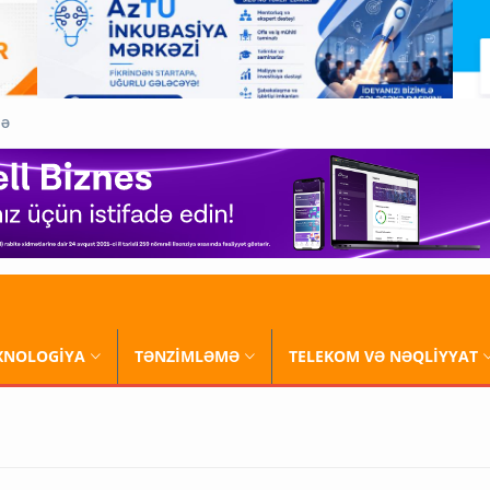
QƏ
XNOLOGİYA
TƏNZİMLƏMƏ
TELEKOM VƏ NƏQLİYYAT