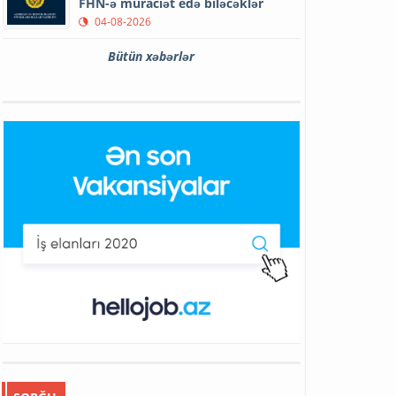
FHN-ə müraciət edə biləcəklər
04-08-2026
Bütün xəbərlər