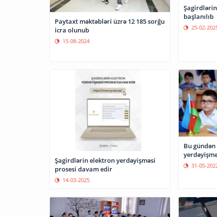
Şagirdləri
başlanılıb
Paytaxt məktəbləri üzrə 12 185 sorğu
25-02-202
icra olunub
15-08-2024
Bu gündən 
yerdəyişmə
Şagirdlərin elektron yerdəyişməsi
31-05-202
prosesi davam edir
14-03-2025