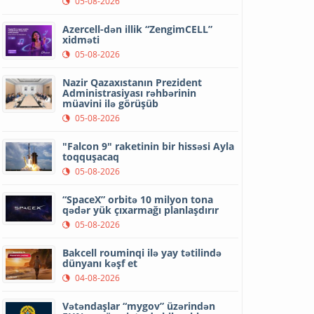
05-08-2026
Azercell-dən illik “ZengimCELL”
xidməti
05-08-2026
Nazir Qazaxıstanın Prezident
Administrasiyası rəhbərinin
müavini ilə görüşüb
05-08-2026
"Falcon 9" raketinin bir hissəsi Ayla
toqquşacaq
05-08-2026
“SpaceX” orbitə 10 milyon tona
qədər yük çıxarmağı planlaşdırır
05-08-2026
Bakcell rouminqi ilə yay tətilində
dünyanı kəşf et
04-08-2026
Vətəndaşlar “mygov” üzərindən