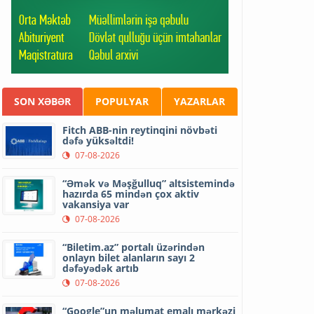
SON XƏBƏR
POPULYAR
YAZARLAR
Fitch ABB-nin reytinqini növbəti
dəfə yüksəltdi!
07-08-2026
“Əmək və Məşğulluq” altsistemində
hazırda 65 mindən çox aktiv
vakansiya var
07-08-2026
“Biletim.az” portalı üzərindən
onlayn bilet alanların sayı 2
dəfəyədək artıb
07-08-2026
“Google”un məlumat emalı mərkəzi