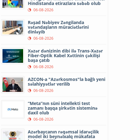
Hindistanda etirazlara səbəb olub
06-08-2026
Rəşad Nəbiyev Zəngilanda
vətəndaşların müraciətlərini
dinləyib
06-08-2026
Xəzər dənizinin dibi ilə Trans-Xəzər
Fiber-Optik Kabel Xəttinin çəkilişi
başa çatıb
06-08-2026
AZCON-a "Azərkosmos"la bağlı yeni
səlahiyyətlər verilib
06-08-2026
“Meta”nın süni intellekti test
zamanı başqa şirkətin sisteminə
daxil olub
06-08-2026
Azərbaycanın rəqəmsal idarəçilik
model iki beynəlxalq mükafata