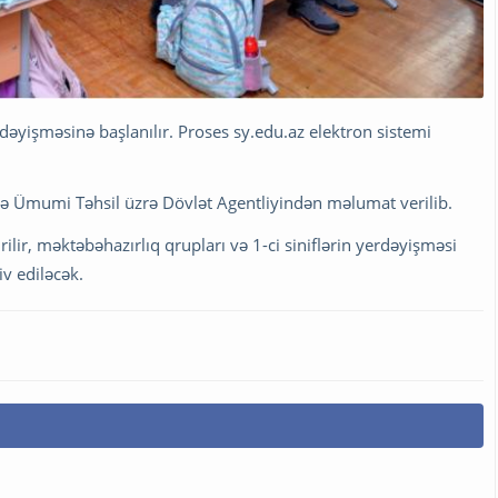
dəyişməsinə başlanılır. Proses sy.edu.az elektron sistemi
və Ümumi Təhsil üzrə Dövlət Agentliyindən məlumat verilib.
ilir, məktəbəhazırlıq qrupları və 1-ci siniflərin yerdəyişməsi
iv ediləcək.