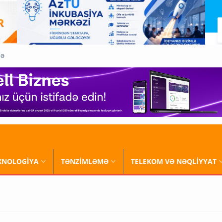
QƏ
XNOLOGİYA
TƏNZİMLƏMƏ
TELEKOM VƏ NƏQLİYYAT