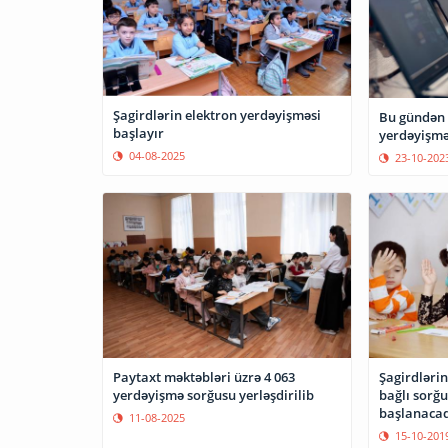
Şagirdlərin elektron yerdəyişməsi
Bu gündən 
başlayır
yerdəyişmə
04-08-2025
23-10-202
Paytaxt məktəbləri üzrə 4 063
Şagirdlərin
yerdəyişmə sorğusu yerləşdirilib
bağlı sorğ
başlanaca
11-08-2025
15-10-201