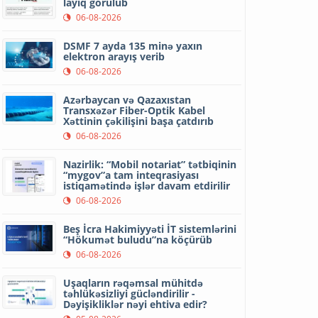
layiq görülüb
06-08-2026
DSMF 7 ayda 135 minə yaxın
elektron arayış verib
06-08-2026
Azərbaycan və Qazaxıstan
Transxəzər Fiber-Optik Kabel
Xəttinin çəkilişini başa çatdırıb
06-08-2026
Nazirlik: “Mobil notariat” tətbiqinin
“mygov”a tam inteqrasiyası
istiqamətində işlər davam etdirilir
06-08-2026
Beş İcra Hakimiyyəti İT sistemlərini
“Hökumət buludu”na köçürüb
06-08-2026
Uşaqların rəqəmsal mühitdə
təhlükəsizliyi gücləndirilir -
Dəyişikliklər nəyi ehtiva edir?