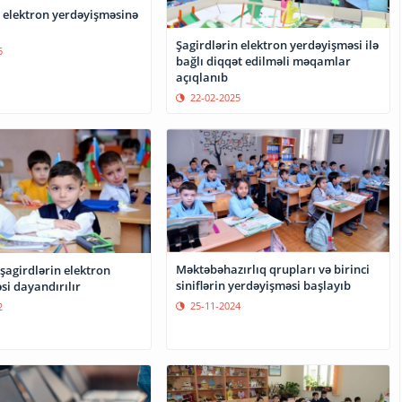
n elektron yerdəyişməsinə
Şagirdlərin elektron yerdəyişməsi ilə
5
bağlı diqqət edilməli məqamlar
açıqlanıb
22-02-2025
Məktəbəhazırlıq qrupları və birinci
şagirdlərin elektron
siniflərin yerdəyişməsi başlayıb
si dayandırılır
25-11-2024
2