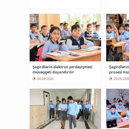
Şagirdlərin elektron yerdəyişməsi
Şagirdlərin
müvəqqəti dayandırılır
prosesi mü
24-04-2026
20-05-202