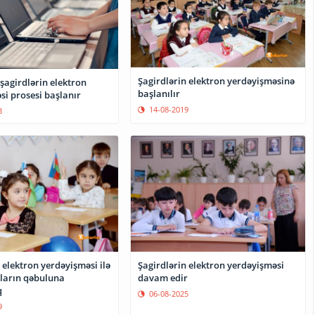
Şagirdlərin elektron yerdəyişməsinə
şagirdlərin elektron
başlanılır
si prosesi başlanır
14-08-2019
3
 elektron yerdəyişməsi ilə
Şagirdlərin elektron yerdəyişməsi
uların qəbuluna
davam edir
q
06-08-2025
9