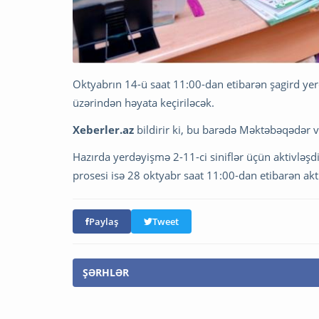
Oktyabrın 14-ü saat 11:00-dan etibarən şagird yer
üzərindən həyata keçiriləcək.
Xeberler.az
bildirir ki, bu barədə Məktəbəqədər 
Hazırda yerdəyişmə 2-11-ci siniflər üçün aktivləşdir
prosesi isə 28 oktyabr saat 11:00-dan etibarən akt
Paylaş
Tweet
ŞƏRHLƏR