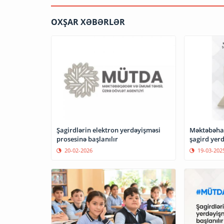
OXŞAR XƏBƏRLƏR
Şagirdlərin elektron yerdəyişməsi
Məktəbəhaz
prosesinə başlanılır
şagird yerd
20-02-2026
19-03-202