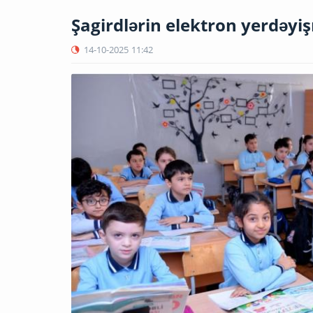
Şagirdlərin elektron yerdəyiş
14-10-2025
11:42