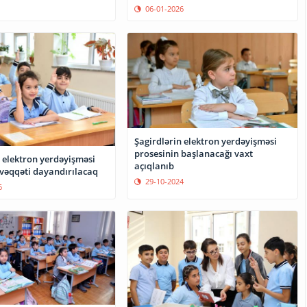
06-01-2026
Şagirdlərin elektron yerdəyişməsi
prosesinin başlanacağı vaxt
 elektron yerdəyişməsi
açıqlanıb
vəqqəti dayandırılacaq
29-10-2024
6