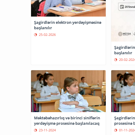
Şagirdlərin elektron yerdəyişməsinə
başlanılır
25-02-2026
Şagirdləri
başlanılır
20-02-202
Məktəbəhazırlıq və birinci siniflərin
Şagirdlərin
yerdəyişmə prosesinə başlanılacaq
prosesinə b
23-11-2024
01-11-202