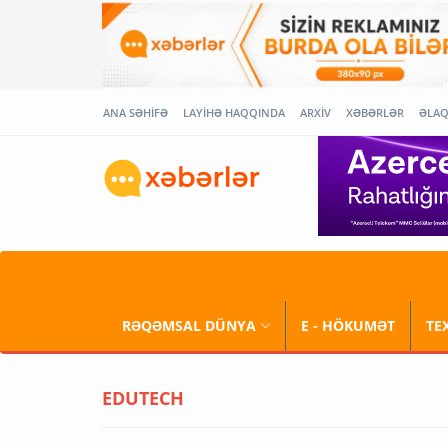
ANA SƏHİFƏ
LAYİHƏ HAQQINDA
ARXİV
XƏBƏRLƏR
ƏLA
RƏQƏMSAL DÜNYA
E - HÖKUMƏT
TE
EDUTECH