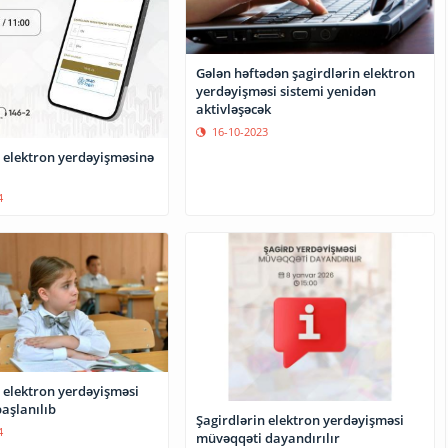
Gələn həftədən şagirdlərin elektron
yerdəyişməsi sistemi yenidən
aktivləşəcək
16-10-2023
n elektron yerdəyişməsinə
4
 elektron yerdəyişməsi
aşlanılıb
Şagirdlərin elektron yerdəyişməsi
4
müvəqqəti dayandırılır