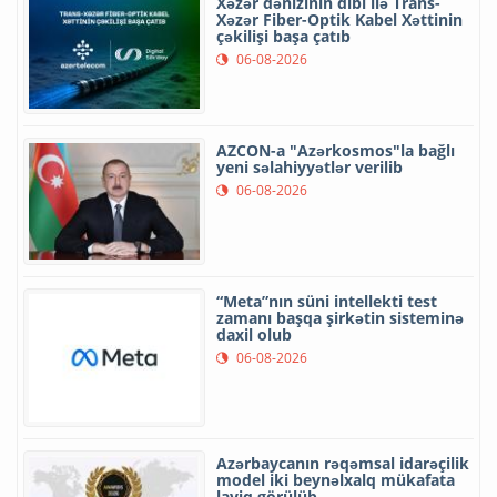
Xəzər dənizinin dibi ilə Trans-
Xəzər Fiber-Optik Kabel Xəttinin
çəkilişi başa çatıb
06-08-2026
AZCON-a "Azərkosmos"la bağlı
yeni səlahiyyətlər verilib
06-08-2026
“Meta”nın süni intellekti test
zamanı başqa şirkətin sisteminə
daxil olub
06-08-2026
Azərbaycanın rəqəmsal idarəçilik
model iki beynəlxalq mükafata
layiq görülüb