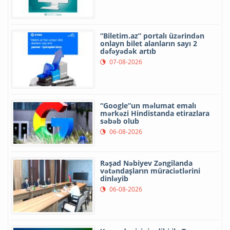
“Biletim.az” portalı üzərindən
onlayn bilet alanların sayı 2
dəfəyədək artıb
07-08-2026
“Google”un məlumat emalı
mərkəzi Hindistanda etirazlara
səbəb olub
06-08-2026
Rəşad Nəbiyev Zəngilanda
vətəndaşların müraciətlərini
dinləyib
06-08-2026