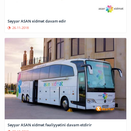
Səyyar ASAN xidmət davam edir
26-11-2018
Səyyar ASAN xidmət fəaliyyətini davam etdirir