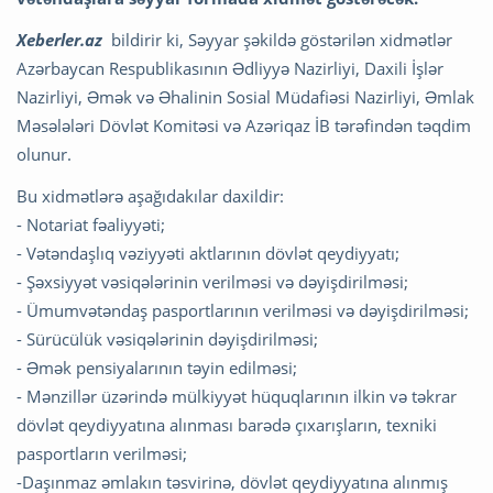
Xeberler.az
bildirir ki, Səyyar şəkildə göstərilən xidmətlər
Azərbaycan Respublikasının Ədliyyə Nazirliyi, Daxili İşlər
Nazirliyi, Əmək və Əhalinin Sosial Müdafiəsi Nazirliyi, Əmlak
Məsələləri Dövlət Komitəsi və Azəriqaz İB tərəfindən təqdim
olunur.
Bu xidmətlərə aşağıdakılar daxildir:
- Notariat fəaliyyəti;
- Vətəndaşlıq vəziyyəti aktlarının dövlət qeydiyyatı;
- Şəxsiyyət vəsiqələrinin verilməsi və dəyişdirilməsi;
- Ümumvətəndaş pasportlarının verilməsi və dəyişdirilməsi;
- Sürücülük vəsiqələrinin dəyişdirilməsi;
- Əmək pensiyalarının təyin edilməsi;
- Mənzillər üzərində mülkiyyət hüquqlarının ilkin və təkrar
dövlət qeydiyyatına alınması barədə çıxarışların, texniki
pasportların verilməsi;
-Daşınmaz əmlakın təsvirinə, dövlət qeydiyyatına alınmış