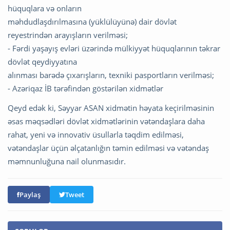
hüquqlara və onların
məhdudlaşdırılmasına (yüklülüyünə) dair dövlət
reyestrindən arayışların verilməsi;
- Fərdi yaşayış evləri üzərində mülkiyyət hüquqlarının təkrar
dövlət qeydiyyatına
alınması barədə çıxarışların, texniki pasportların verilməsi;
- Azəriqaz İB tərəfindən göstərilən xidmətlər
Qeyd edək ki, Səyyar ASAN xidmətin həyata keçirilməsinin
əsas məqsədləri dövlət xidmətlərinin vətəndaşlara daha
rahat, yeni və innovativ üsullarla təqdim edilməsi,
vətəndaşlar üçün əlçatanlığın təmin edilməsi və vətəndaş
məmnunluğuna nail olunmasıdır.
Paylaş
Tweet