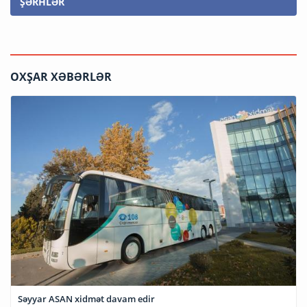
ŞƏRHLƏR
OXŞAR XƏBƏRLƏR
Səyyar ASAN xidmət davam edir