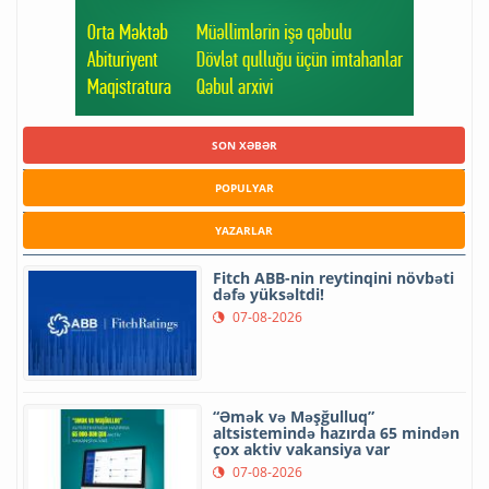
SON XƏBƏR
POPULYAR
YAZARLAR
Fitch ABB-nin reytinqini növbəti
dəfə yüksəltdi!
07-08-2026
“Əmək və Məşğulluq”
altsistemində hazırda 65 mindən
çox aktiv vakansiya var
07-08-2026