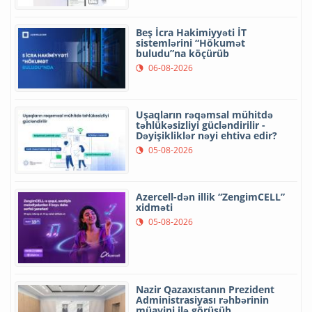
Beş İcra Hakimiyyəti İT
sistemlərini “Hökumət
buludu”na köçürüb
06-08-2026
Uşaqların rəqəmsal mühitdə
təhlükəsizliyi gücləndirilir -
Dəyişikliklər nəyi ehtiva edir?
05-08-2026
Azercell-dən illik “ZengimCELL”
xidməti
05-08-2026
Nazir Qazaxıstanın Prezident
Administrasiyası rəhbərinin
müavini ilə görüşüb