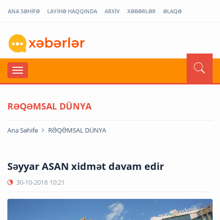
ANA SƏHİFƏ
LAYİHƏ HAQQINDA
ARXİV
XƏBƏRLƏR
ƏLAQƏ
RƏQƏMSAL DÜNYA
Ana Səhifə
RƏQƏMSAL DÜNYA
Səyyar ASAN xidmət davam edir
30-10-2018
10:21