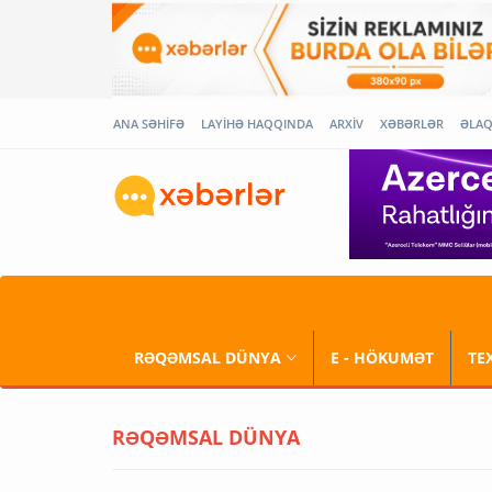
ANA SƏHİFƏ
LAYİHƏ HAQQINDA
ARXİV
XƏBƏRLƏR
ƏLA
RƏQƏMSAL DÜNYA
E - HÖKUMƏT
TE
RƏQƏMSAL DÜNYA