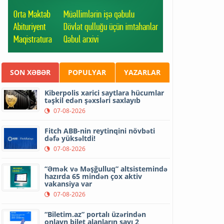
SON XƏBƏR
POPULYAR
YAZARLAR
Kiberpolis xarici saytlara hücumlar
təşkil edən şəxsləri saxlayıb
07-08-2026
Fitch ABB-nin reytinqini növbəti
dəfə yüksəltdi!
07-08-2026
“Əmək və Məşğulluq” altsistemində
hazırda 65 mindən çox aktiv
vakansiya var
07-08-2026
“Biletim.az” portalı üzərindən
onlayn bilet alanların sayı 2