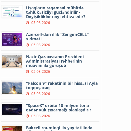
Uşaqların rəqəmsal mühitdə
təhlükəsizliyi gücləndirilir -
Dəyişikliklər nəyi ehtiva edir?
05-08-2026
Azercell-dən illik “ZengimCELL”
xidməti
05-08-2026
Nazir Qazaxıstanın Prezident
Administrasiyası rəhbərinin
müavini ilə görüşüb
05-08-2026
"Falcon 9" raketinin bir hissəsi Ayla
toqquşacaq
05-08-2026
“SpaceX” orbitə 10 milyon tona
qədər yük çıxarmağı planlaşdırır
05-08-2026
Bakcell rouminqi ilə yay tətilində