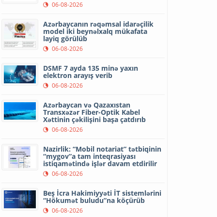
06-08-2026
Azərbaycanın rəqəmsal idarəçilik
model iki beynəlxalq mükafata
layiq görülüb
06-08-2026
DSMF 7 ayda 135 minə yaxın
elektron arayış verib
06-08-2026
Azərbaycan və Qazaxıstan
Transxəzər Fiber-Optik Kabel
Xəttinin çəkilişini başa çatdırıb
06-08-2026
Nazirlik: “Mobil notariat” tətbiqinin
“mygov”a tam inteqrasiyası
istiqamətində işlər davam etdirilir
06-08-2026
Beş İcra Hakimiyyəti İT sistemlərini
“Hökumət buludu”na köçürüb
06-08-2026