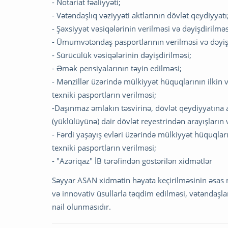
- Notariat fəaliyyəti;
- Vətəndaşlıq vəziyyəti aktlarının dövlət qeydiyyatı
- Şəxsiyyət vəsiqələrinin verilməsi və dəyişdirilməs
- Ümumvətəndaş pasportlarının verilməsi və dəyiş
- Sürücülük vəsiqələrinin dəyişdirilməsi;
- Əmək pensiyalarının təyin edilməsi;
- Mənzillər üzərində mülkiyyət hüquqlarının ilkin v
texniki pasportların verilməsi;
-Daşınmaz əmlakın təsvirinə, dövlət qeydiyyatına
(yüklülüyünə) dair dövlət reyestrindən arayışların 
- Fərdi yaşayış evləri üzərində mülkiyyət hüquqları
texniki pasportların verilməsi;
- "Azəriqaz" İB tərəfindən göstərilən xidmətlər
Səyyar ASAN xidmətin həyata keçirilməsinin əsas m
və innovativ üsullarla təqdim edilməsi, vətəndaş
nail olunmasıdır.