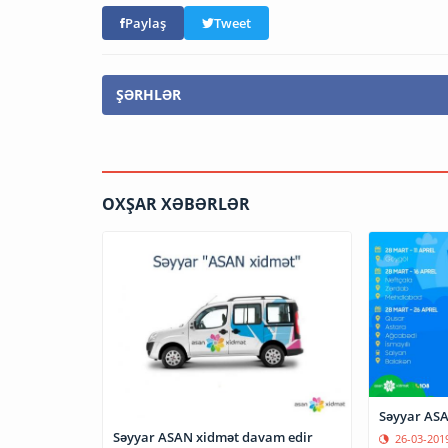
Paylaş
Tweet
ŞƏRHLƏR
OXŞAR XƏBƏRLƏR
Səyyar ASA
Səyyar ASAN xidmət davam edir
26-03-201