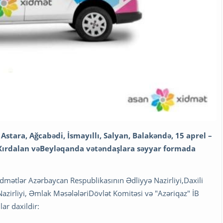
stara, Ağcabədi, İsmayıllı, Salyan, Balakəndə, 15 aprel –
Xırdalan vəBeyləqanda vətəndaşlara səyyar formada
 xidmətlər Azərbaycan Respublikasının Ədliyyə Nazirliyi,Daxili
Nazirliyi, Əmlak MəsələləriDövlət Komitəsi və "Azəriqaz" İB
ar daxildir: