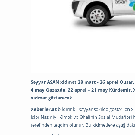
Səyyar ASAN xidmət 28 mart - 26 aprel Qusar, A
4 may Qazaxda, 22 aprel – 21 may Kürdəmir, 
xidmət göstərəcək.
Xeberler.az
bildirir ki, səyyar şəkildə göstərilən
İşlər Nazirliyi, Əmək və Əhalinin Sosial Müdafiəsi 
tərəfindən təqdim olunur. Bu xidmətlərə aşağıdakıl