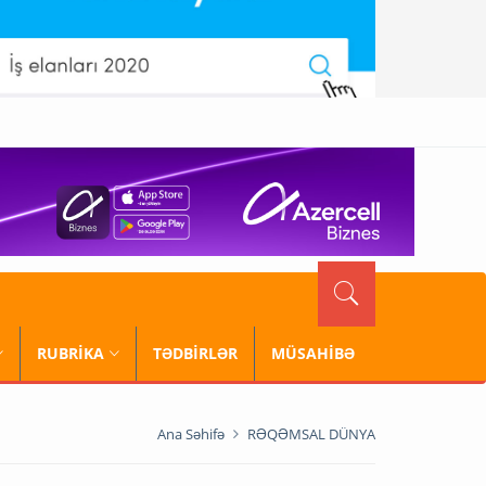
RUBRİKA
TƏDBİRLƏR
MÜSAHİBƏ
Ana Səhifə
RƏQƏMSAL DÜNYA