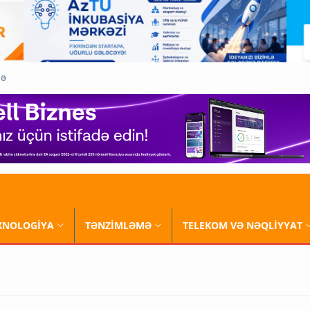
QƏ
XNOLOGİYA
TƏNZİMLƏMƏ
TELEKOM VƏ NƏQLİYYAT