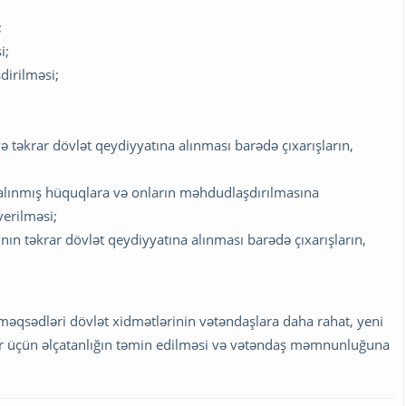
;
i;
dirilməsi;
ə təkrar dövlət qeydiyyatına alınması barədə çıxarışların,
 alınmış hüquqlara və onların məhdudlaşdırılmasına
verilməsi;
nın təkrar dövlət qeydiyyatına alınması barədə çıxarışların,
əqsədləri dövlət xidmətlərinin vətəndaşlara daha rahat, yeni
lar üçün əlçatanlığın təmin edilməsi və vətəndaş məmnunluğuna