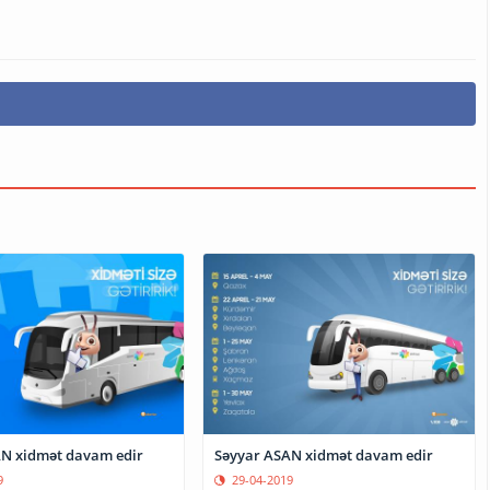
N xidmət davam edir
Səyyar ASAN xidmət davam edir
9
29-04-2019