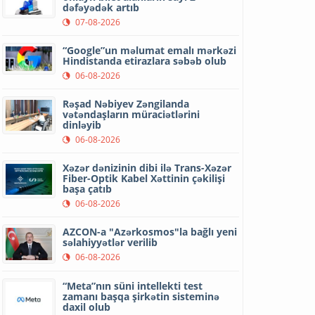
dəfəyədək artıb
07-08-2026
“Google”un məlumat emalı mərkəzi
Hindistanda etirazlara səbəb olub
06-08-2026
Rəşad Nəbiyev Zəngilanda
vətəndaşların müraciətlərini
dinləyib
06-08-2026
Xəzər dənizinin dibi ilə Trans-Xəzər
Fiber-Optik Kabel Xəttinin çəkilişi
başa çatıb
06-08-2026
AZCON-a "Azərkosmos"la bağlı yeni
səlahiyyətlər verilib
06-08-2026
“Meta”nın süni intellekti test
zamanı başqa şirkətin sisteminə
daxil olub