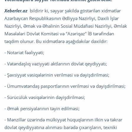
Xeberler.az
bildirir ki, səyyar şəkildə göstərilən xidmətlər
Azərbaycan Respublikasının Ədliyyə Nazirliyi, Daxili İşlər
Nazirliyi, Əmək və Əhalinin Sosial Müdafiəsi Nazirliyi, Əmlak
Məsələləri Dövlət Komitəsi və "Azəriqaz" İB tərəfindən
təqdim olunur. Bu xidmətlərə aşağıdakılar daxildir:
- Notariat fəaliyyəti;
- Vətəndaşlıq vəziyyəti aktlarının dövlət qeydiyyatı;
- Şəxsiyyət vəsiqələrinin verilməsi və dəyişdirilməsi;
- Ümumvətəndaş pasportlarının verilməsi və dəyişdirilməsi;
- Sürücülük vəsiqələrinin dəyişdirilməsi;
- Əmək pensiyalarının təyin edilməsi;
- Mənzillər üzərində mülkiyyət hüquqlarının ilkin və təkrar
dövlət qeydiyyatına alınması barədə çıxarışların, texniki