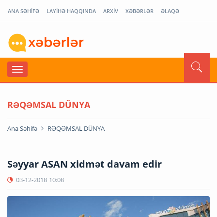
ANA SƏHİFƏ
LAYİHƏ HAQQINDA
ARXİV
XƏBƏRLƏR
ƏLAQƏ
RƏQƏMSAL DÜNYA
Ana Səhifə
RƏQƏMSAL DÜNYA
Səyyar ASAN xidmət davam edir
03-12-2018
10:08