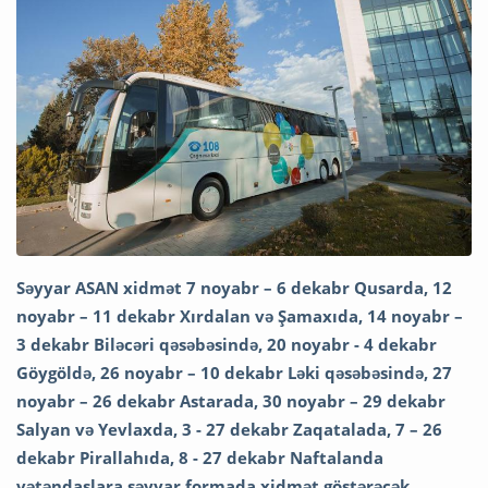
Səyyar ASAN xidmət 7 noyabr – 6 dekabr Qusarda, 12
noyabr – 11 dekabr Xırdalan və Şamaxıda, 14 noyabr –
3 dekabr Biləcəri qəsəbəsində, 20 noyabr - 4 dekabr
Göygöldə, 26 noyabr – 10 dekabr Ləki qəsəbəsində, 27
noyabr – 26 dekabr Astarada, 30 noyabr – 29 dekabr
Salyan və Yevlaxda, 3 - 27 dekabr Zaqatalada, 7 – 26
dekabr Pirallahıda, 8 - 27 dekabr Naftalanda
vətəndaşlara səyyar formada xidmət göstərəcək.