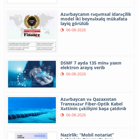
Azərbaycanın rəqəmsal idarəçilik
model iki beynəlxalq mükafata
layiq görülüb
06-08-2026
DSMF 7 ayda 135 minə yaxın
elektron arayış verib
06-08-2026
Azərbaycan və Qazaxıstan
Transxəzər Fiber-Optik Kabel
Xəttinin çəkilişini başa çatdırıb
06-08-2026
Nazirlik: “Mobil notariat”