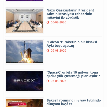
Nazir Qazaxıstanın Prezident
Administrasiyası rəhbərinin
müavini ilə görüşüb
05-08-2026
"Falcon 9" raketinin bir hissəsi
Ayla toqquşacaq
05-08-2026
“SpaceX” orbitə 10 milyon tona
qədər yük çıxarmağı planlaşdırır
05-08-2026
Bakcell rouminqi ilə yay tətilində
dünyanı kəşf et