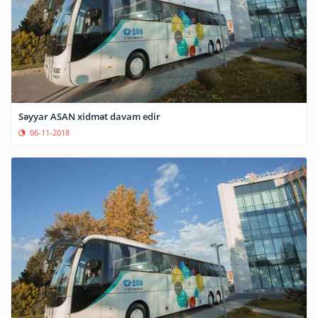
Səyyar ASAN xidmət davam edir
06-11-2018