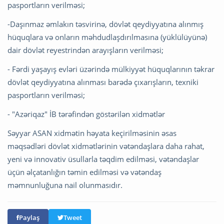
pasportların verilməsi;
-Daşınmaz əmlakın təsvirinə, dövlət qeydiyyatına alınmış
hüquqlara və onların məhdudlaşdırılmasına (yüklülüyünə)
dair dövlət reyestrindən arayışların verilməsi;
- Fərdi yaşayış evləri üzərində mülkiyyət hüquqlarının təkrar
dövlət qeydiyyatına alınması barədə çıxarışların, texniki
pasportların verilməsi;
- "Azəriqaz" İB tərəfindən göstərilən xidmətlər
Səyyar ASAN xidmətin həyata keçirilməsinin əsas
məqsədləri dövlət xidmətlərinin vətəndaşlara daha rahat,
yeni və innovativ üsullarla təqdim edilməsi, vətəndaşlar
üçün əlçatanlığın təmin edilməsi və vətəndaş
məmnunluğuna nail olunmasıdır.
Paylaş
Tweet