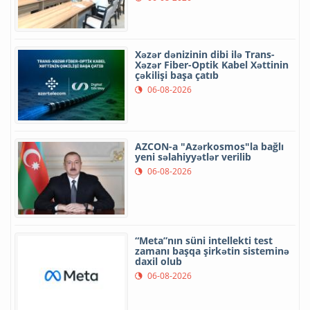
Xəzər dənizinin dibi ilə Trans-
Xəzər Fiber-Optik Kabel Xəttinin
çəkilişi başa çatıb
06-08-2026
AZCON-a "Azərkosmos"la bağlı
yeni səlahiyyətlər verilib
06-08-2026
“Meta”nın süni intellekti test
zamanı başqa şirkətin sisteminə
daxil olub
06-08-2026