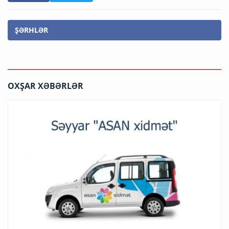
ŞƏRHLƏR
OXŞAR XƏBƏRLƏR