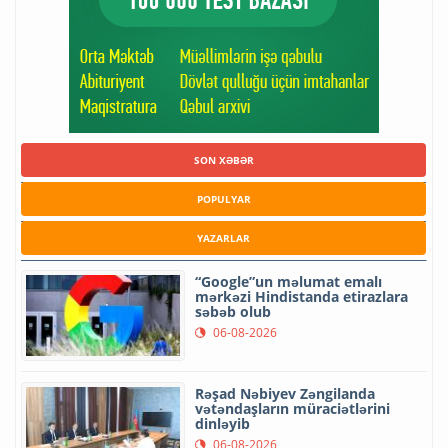
SON XƏBƏR
POPULYAR
YAZARLAR
“Google”un məlumat emalı
mərkəzi Hindistanda etirazlara
səbəb olub
06-08-2026
Rəşad Nəbiyev Zəngilanda
vətəndaşların müraciətlərini
dinləyib
06-08-2026