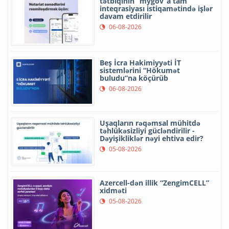
tətbiqinin “mygov”a tam
inteqrasiyası istiqamətində işlər
davam etdirilir
06-08-2026
Beş İcra Hakimiyyəti İT
sistemlərini “Hökumət
buludu”na köçürüb
06-08-2026
Uşaqların rəqəmsal mühitdə
təhlükəsizliyi gücləndirilir -
Dəyişikliklər nəyi ehtiva edir?
05-08-2026
Azercell-dən illik “ZengimCELL”
xidməti
05-08-2026