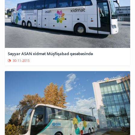
Səyyar ASAN xidmət Müşfiqabad qəsəbəsində
30-11-2015