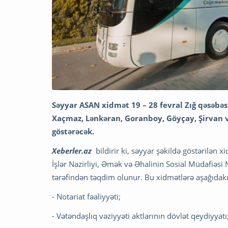
Səyyar ASAN xidmət 19 – 28 fevral Zığ qəsəbəs
Xaçmaz, Lənkəran, Goranboy, Göyçay, Şirvan 
göstərəcək.
Xeberler.az
bildirir ki, səyyar şəkildə göstərilən 
İşlər Nazirliyi, Əmək və Əhalinin Sosial Müdafiəsi 
tərəfindən təqdim olunur. Bu xidmətlərə aşağıdakıl
- Notariat fəaliyyəti;
- Vətəndaşlıq vəziyyəti aktlarının dövlət qeydiyyatı