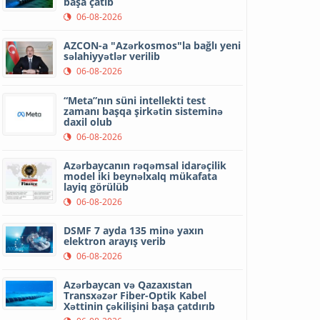
başa çatıb
06-08-2026
AZCON-a "Azərkosmos"la bağlı yeni
səlahiyyətlər verilib
06-08-2026
“Meta”nın süni intellekti test
zamanı başqa şirkətin sisteminə
daxil olub
06-08-2026
Azərbaycanın rəqəmsal idarəçilik
model iki beynəlxalq mükafata
layiq görülüb
06-08-2026
DSMF 7 ayda 135 minə yaxın
elektron arayış verib
06-08-2026
Azərbaycan və Qazaxıstan
Transxəzər Fiber-Optik Kabel
Xəttinin çəkilişini başa çatdırıb