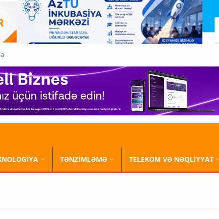
QƏ
XNOLOGİYA
TƏNZİMLƏMƏ
TELEKOM VƏ NƏQLİYYAT