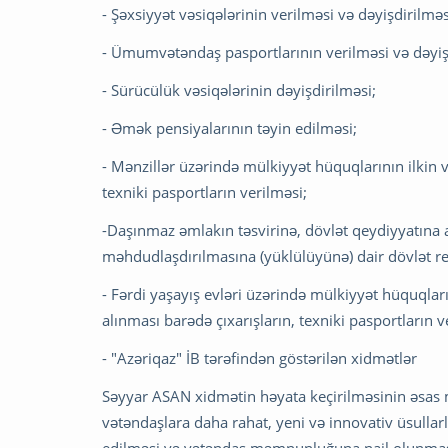
- Şəxsiyyət vəsiqələrinin verilməsi və dəyişdirilməs
- Ümumvətəndaş pasportlarının verilməsi və dəyiş
- Sürücülük vəsiqələrinin dəyişdirilməsi;
- Əmək pensiyalarının təyin edilməsi;
- Mənzillər üzərində mülkiyyət hüquqlarının ilkin v
texniki pasportların verilməsi;
-Daşınmaz əmlakın təsvirinə, dövlət qeydiyyatına 
məhdudlaşdırılmasına (yüklülüyünə) dair dövlət rey
- Fərdi yaşayış evləri üzərində mülkiyyət hüquqlar
alınması barədə çıxarışların, texniki pasportların v
- "Azəriqaz" İB tərəfindən göstərilən xidmətlər
Səyyar ASAN xidmətin həyata keçirilməsinin əsas 
vətəndaşlara daha rahat, yeni və innovativ üsullar