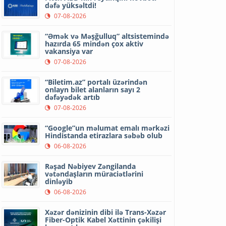
dəfə yüksəltdi!
07-08-2026
“Əmək və Məşğulluq” altsistemində
hazırda 65 mindən çox aktiv
vakansiya var
07-08-2026
“Biletim.az” portalı üzərindən
onlayn bilet alanların sayı 2
dəfəyədək artıb
07-08-2026
“Google”un məlumat emalı mərkəzi
Hindistanda etirazlara səbəb olub
06-08-2026
Rəşad Nəbiyev Zəngilanda
vətəndaşların müraciətlərini
dinləyib
06-08-2026
Xəzər dənizinin dibi ilə Trans-Xəzər
Fiber-Optik Kabel Xəttinin çəkilişi