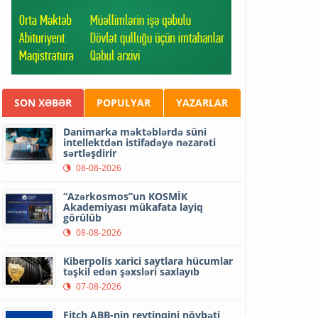
SON XƏBƏR
POPULYAR
YAZARLAR
Danimarka məktəblərdə süni
intellektdən istifadəyə nəzarəti
sərtləşdirir
08-08-2026
“Azərkosmos”un KOSMİK
Akademiyası mükafata layiq
görülüb
08-08-2026
Kiberpolis xarici saytlara hücumlar
təşkil edən şəxsləri saxlayıb
07-08-2026
Fitch ABB-nin reytinqini növbəti