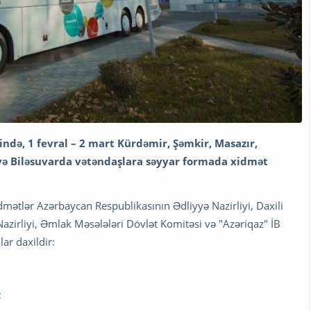
ində, 1 fevral – 2 mart Kürdəmir, Şəmkir, Masazır,
və Biləsuvarda vətəndaşlara səyyar formada xidmət
xidmətlər Azərbaycan Respublikasının Ədliyyə Nazirliyi, Daxili
Nazirliyi, Əmlak Məsələləri Dövlət Komitəsi və "Azəriqaz" İB
ar daxildir:
;