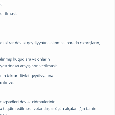
i;
dirilməsi;
ə təkrar dövlət qeydiyyatına alınması barədə çıxarışların,
alınmış hüquqlara və onların
estrindən arayışların verilməsi;
ının təkrar dövlət qeydiyyatına
erilməsi;
məqsədləri dövlət xidmətlərinin
la təqdim edilməsi, vətəndaşlar üçün əlçatanlığın təmin