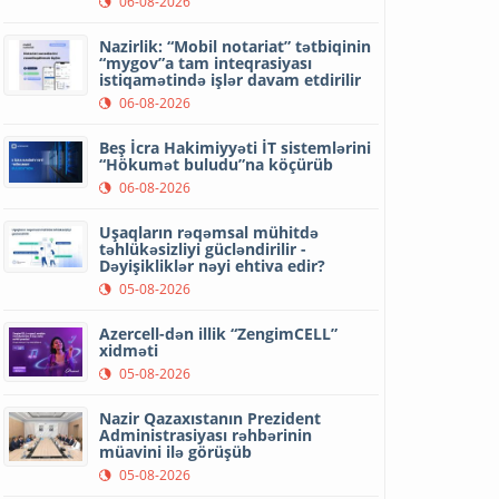
06-08-2026
Nazirlik: “Mobil notariat” tətbiqinin
“mygov”a tam inteqrasiyası
istiqamətində işlər davam etdirilir
06-08-2026
Beş İcra Hakimiyyəti İT sistemlərini
“Hökumət buludu”na köçürüb
06-08-2026
Uşaqların rəqəmsal mühitdə
təhlükəsizliyi gücləndirilir -
Dəyişikliklər nəyi ehtiva edir?
05-08-2026
Azercell-dən illik “ZengimCELL”
xidməti
05-08-2026
Nazir Qazaxıstanın Prezident
Administrasiyası rəhbərinin
müavini ilə görüşüb
05-08-2026