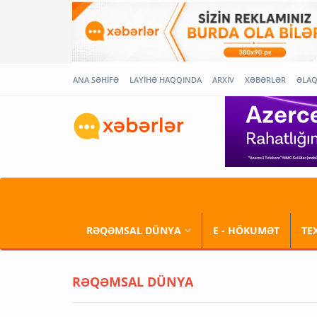
ANA SƏHİFƏ
LAYİHƏ HAQQINDA
ARXİV
XƏBƏRLƏR
ƏLA
RƏQƏMSAL DÜNYA
E - HÖKUMƏT
TE
RƏQƏMSAL DÜNYA