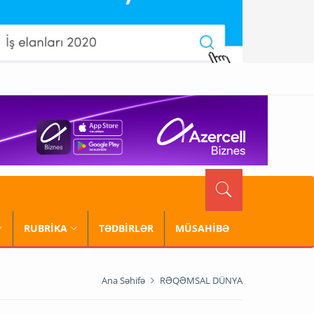
RUBRİKA
TƏDBİRLƏR
MÜSAHİBƏ
Ana Səhifə
RƏQƏMSAL DÜNYA