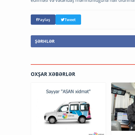
edilməsi və vətəndaş məmnunluğuna nail olunmas
Paylaş
Tweet
ŞƏRHLƏR
OXŞAR XƏBƏRLƏR