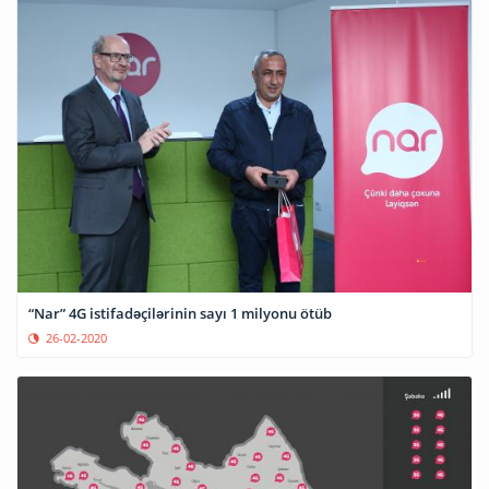
“Nar” 4G istifadəçilərinin sayı 1 milyonu ötüb
26-02-2020