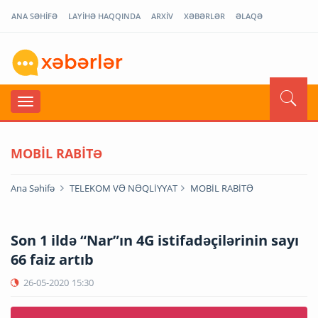
ANA SƏHİFƏ
LAYİHƏ HAQQINDA
ARXİV
XƏBƏRLƏR
ƏLAQƏ
MOBİL RABİTƏ
Ana Səhifə
TELEKOM VƏ NƏQLİYYAT
MOBİL RABİTƏ
Son 1 ildə “Nar”ın 4G istifadəçilərinin sayı
66 faiz artıb
26-05-2020
15:30