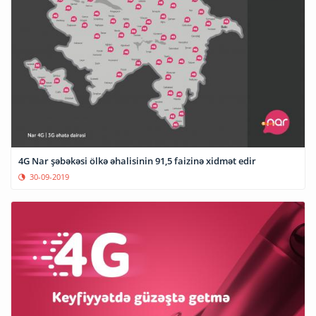
4G Nar şəbəkəsi ölkə əhalisinin 91,5 faizinə xidmət edir
30-09-2019