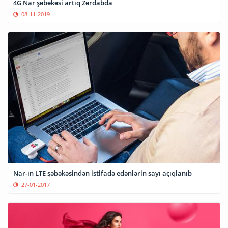
4G Nar şəbəkəsi artıq Zərdabda
08-11-2019
Nar-ın LTE şəbəkəsindən istifadə edənlərin sayı açıqlanıb
27-01-2017