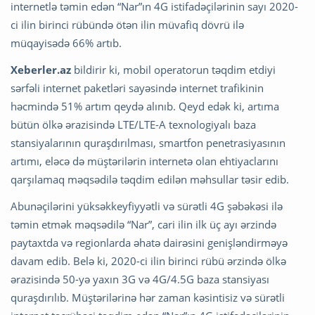
internetlə təmin edən “Nar”ın 4G istifadəçilərinin sayı 2020-
ci ilin birinci rübündə ötən ilin müvafiq dövrü ilə
müqayisədə 66% artıb.
Xeberler.az
bildirir ki, mobil operatorun təqdim etdiyi
sərfəli internet paketləri sayəsində internet trafikinin
həcmində 51% artım qeydə alınıb. Qeyd edək ki, artıma
bütün ölkə ərazisində LTE/LTE-A texnologiyalı baza
stansiyalarının quraşdırılması, smartfon penetrasiyasının
artımı, eləcə də müştərilərin internetə olan ehtiyaclarını
qarşılamaq məqsədilə təqdim edilən məhsullar təsir edib.
Abunəçilərini yüksəkkeyfiyyətli və sürətli 4G şəbəkəsi ilə
təmin etmək məqsədilə “Nar”, cari ilin ilk üç ayı ərzində
paytaxtda və regionlarda əhatə dairəsini genişləndirməyə
davam edib. Belə ki, 2020-ci ilin birinci rübü ərzində ölkə
ərazisində 50-yə yaxın 3G və 4G/4.5G baza stansiyası
quraşdırılıb. Müştərilərinə hər zaman kəsintisiz və sürətli