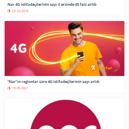
Nar 4G istifadəçilərinin sayı il ərzində 85 faiz artıb
23-10-2019
“Nar”ın regionlar üzrə 4G istifadəçilərinin sayı artıb
19-05-2021