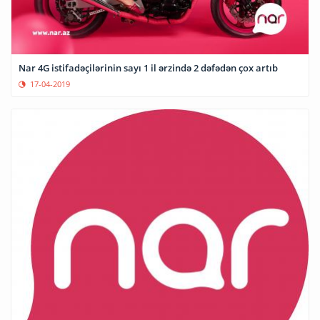
Nar 4G istifadəçilərinin sayı 1 il ərzində 2 dəfədən çox artıb
17-04-2019