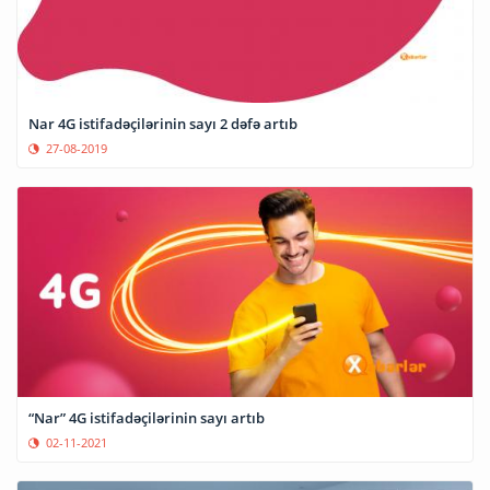
Nar 4G istifadəçilərinin sayı 2 dəfə artıb
27-08-2019
“Nar” 4G istifadəçilərinin sayı artıb
02-11-2021