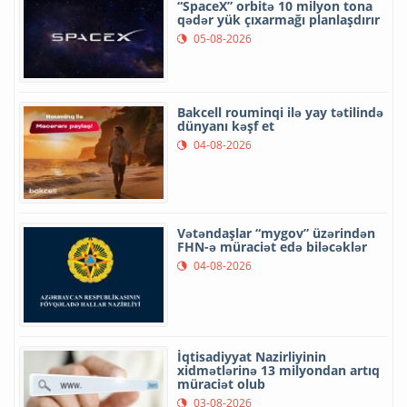
“SpaceX” orbitə 10 milyon tona
qədər yük çıxarmağı planlaşdırır
05-08-2026
Bakcell rouminqi ilə yay tətilində
dünyanı kəşf et
04-08-2026
Vətəndaşlar “mygov” üzərindən
FHN-ə müraciət edə biləcəklər
04-08-2026
İqtisadiyyat Nazirliyinin
xidmətlərinə 13 milyondan artıq
müraciət olub
03-08-2026