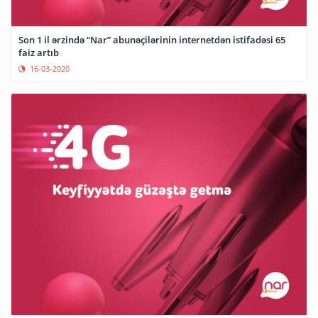
Son 1 il ərzində “Nar” abunəçilərinin internetdən istifadəsi 65
faiz artıb
16-03-2020