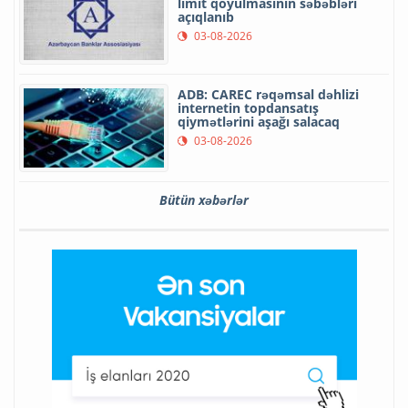
limit qoyulmasının səbəbləri
açıqlanıb
03-08-2026
ADB: CAREC rəqəmsal dəhlizi
internetin topdansatış
qiymətlərini aşağı salacaq
03-08-2026
Bütün xəbərlər