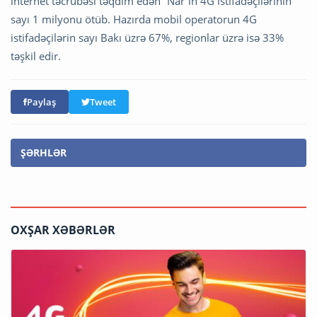
internet təcrübəsi təqdim edən “Nar”ın 4G istifadəçilərinin
sayı 1 milyonu ötüb. Hazırda mobil operatorun 4G
istifadəçilərin sayı Bakı üzrə 67%, regionlar üzrə isə 33%
təşkil edir.
Paylaş
Tweet
ŞƏRHLƏR
OXŞAR XƏBƏRLƏR