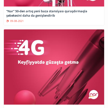
“Nar” 50-dən artıq yeni baza stansiyası quraşdırmaqla
şəbəkəsini daha da genişləndirib
09-08-2021