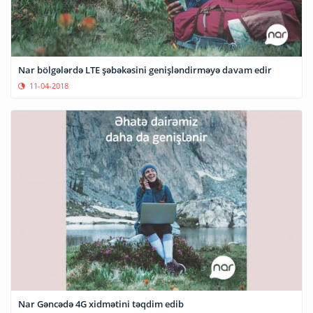
Nar bölgələrdə LTE şəbəkəsini genişləndirməyə davam edir
11-04-2018
Nar Gəncədə 4G xidmətini təqdim edib