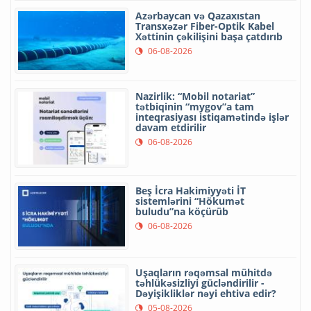
Azərbaycan və Qazaxıstan
Transxəzər Fiber-Optik Kabel
Xəttinin çəkilişini başa çatdırıb
06-08-2026
Nazirlik: “Mobil notariat”
tətbiqinin “mygov”a tam
inteqrasiyası istiqamətində işlər
davam etdirilir
06-08-2026
Beş İcra Hakimiyyəti İT
sistemlərini “Hökumət
buludu”na köçürüb
06-08-2026
Uşaqların rəqəmsal mühitdə
təhlükəsizliyi gücləndirilir -
Dəyişikliklər nəyi ehtiva edir?
05-08-2026