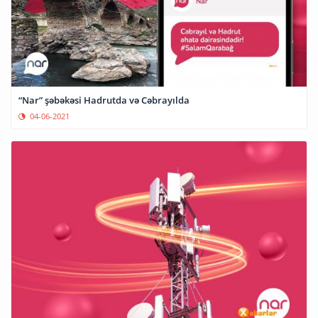
“Nar” şəbəkəsi Hadrutda və Cəbrayılda
04-06-2021