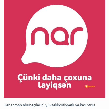
Hər zaman abunəçilərini yüksəkkeyfiyyətli və kəsintisiz