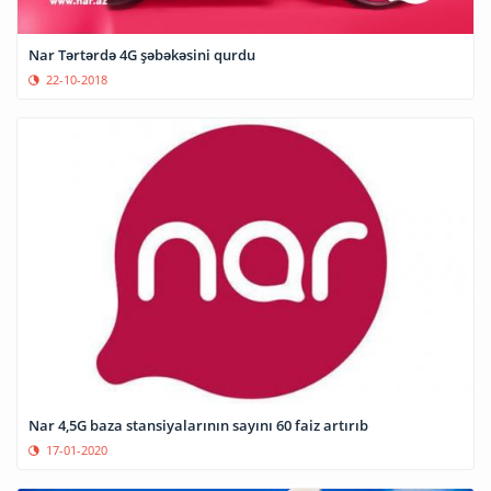
Nar Tərtərdə 4G şəbəkəsini qurdu
22-10-2018
Nar 4,5G baza stansiyalarının sayını 60 faiz artırıb
17-01-2020