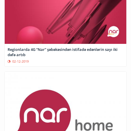
Regionlarda 4G “Nar” şəbəkəsindən istifadə edənlərin sayı iki
dəfə artıb
02-12-2019