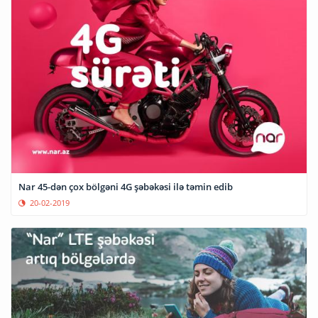
Nar 45-dən çox bölgəni 4G şəbəkəsi ilə təmin edib
20-02-2019