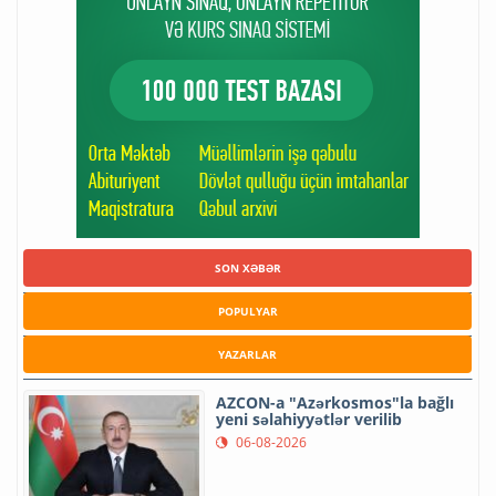
SON XƏBƏR
POPULYAR
YAZARLAR
AZCON-a "Azərkosmos"la bağlı
yeni səlahiyyətlər verilib
06-08-2026