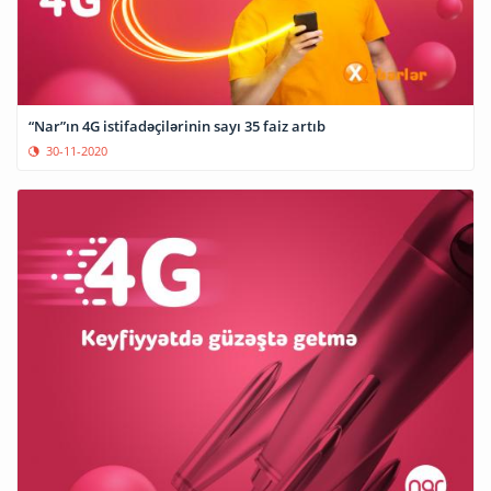
“Nar”ın 4G istifadəçilərinin sayı 35 faiz artıb
30-11-2020