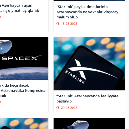
in Azərbaycan üçün
“Starlink” peyk xidmətlərinin
ariş qiyməti açıqlanıb
Azərbaycanda nə vaxt aktivləşəcəyi
məlum olub
3
18-05-2023
kıda keçiriləcək
 Astronavtika Konqresinə
əcək
“Starlink” Azərbaycanda fəaliyyətə
başlayıb
3
29-03-2025