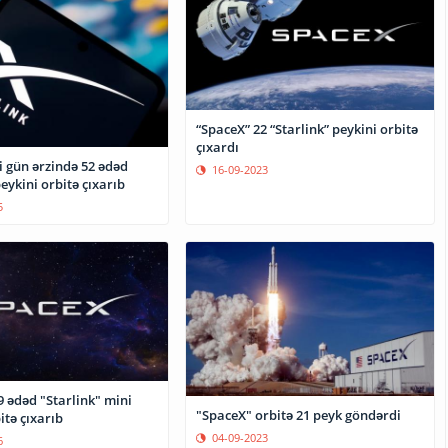
“SpaceX” 22 “Starlink” peykini orbitə
çıxardı
i gün ərzində 52 ədəd
16-09-2023
peykini orbitə çıxarıb
5
 ədəd "Starlink" mini
"SpaceX" orbitə 21 peyk göndərdi
itə çıxarıb
04-09-2023
6