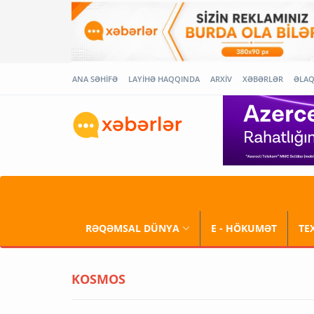
ANA SƏHİFƏ
LAYİHƏ HAQQINDA
ARXİV
XƏBƏRLƏR
ƏLA
RƏQƏMSAL DÜNYA
E - HÖKUMƏT
TE
KOSMOS