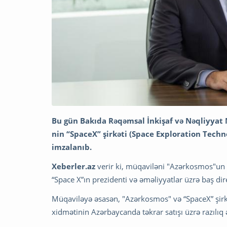
Bu gün Bakıda Rəqəmsal İnkişaf və Nəqliyyat N
nin “SpaceX” şirkəti (Space Exploration Tech
imzalanıb.
Xeberler.az
verir ki, müqaviləni "Azərkosmos"un 
“Space X”ın prezidenti və əməliyyatlar üzrə baş di
Müqaviləyə əsasən, "Azərkosmos" və “SpaceX” şirkət
xidmətinin Azərbaycanda təkrar satışı üzrə razılıq