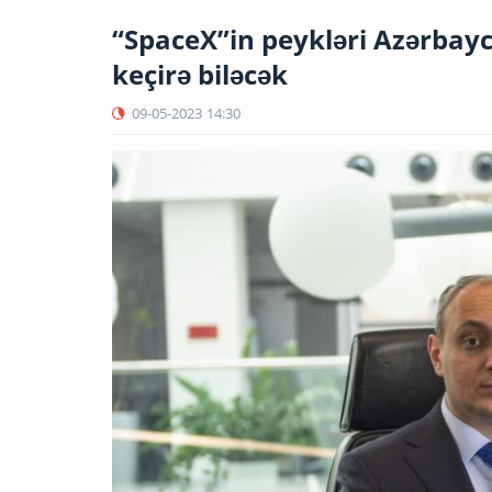
“SpaceX”in peykləri Azərbayc
keçirə biləcək
09-05-2023
14:30