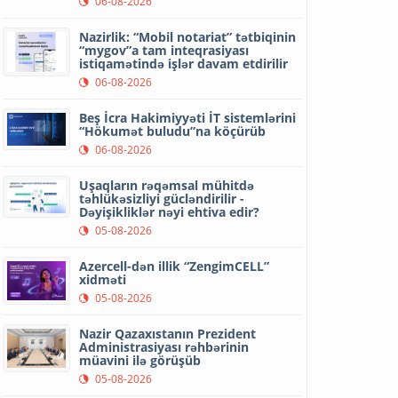
06-08-2026
Nazirlik: “Mobil notariat” tətbiqinin
“mygov”a tam inteqrasiyası
istiqamətində işlər davam etdirilir
06-08-2026
Beş İcra Hakimiyyəti İT sistemlərini
“Hökumət buludu”na köçürüb
06-08-2026
Uşaqların rəqəmsal mühitdə
təhlükəsizliyi gücləndirilir -
Dəyişikliklər nəyi ehtiva edir?
05-08-2026
Azercell-dən illik “ZengimCELL”
xidməti
05-08-2026
Nazir Qazaxıstanın Prezident
Administrasiyası rəhbərinin
müavini ilə görüşüb
05-08-2026