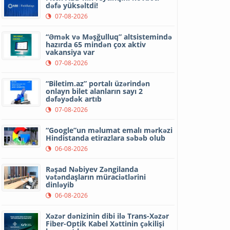
dəfə yüksəltdi!
07-08-2026
“Əmək və Məşğulluq” altsistemində
hazırda 65 mindən çox aktiv
vakansiya var
07-08-2026
“Biletim.az” portalı üzərindən
onlayn bilet alanların sayı 2
dəfəyədək artıb
07-08-2026
“Google”un məlumat emalı mərkəzi
Hindistanda etirazlara səbəb olub
06-08-2026
Rəşad Nəbiyev Zəngilanda
vətəndaşların müraciətlərini
dinləyib
06-08-2026
Xəzər dənizinin dibi ilə Trans-Xəzər
Fiber-Optik Kabel Xəttinin çəkilişi