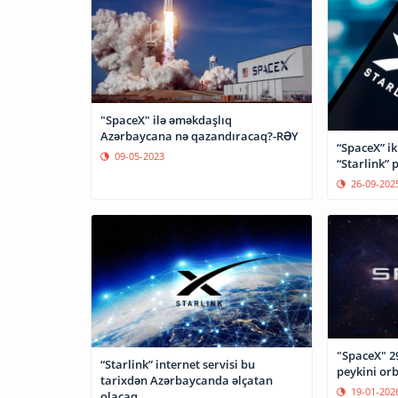
"SpaceX" ilə əməkdaşlıq
Azərbaycana nə qazandıracaq?-RƏY
“SpaceX” ik
09-05-2023
“Starlink” 
26-09-202
"SpaceX" 29
“Starlink” internet servisi bu
peykini orb
tarixdən Azərbaycanda əlçatan
19-01-202
olacaq