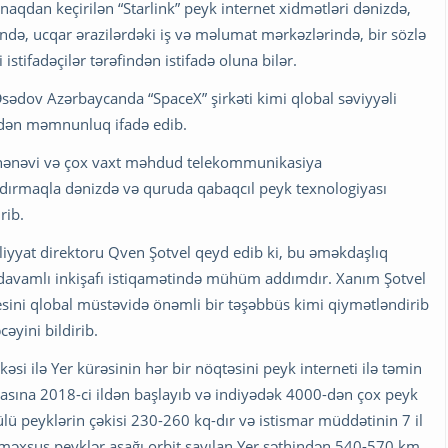
aqdan keçirilən “Starlink” peyk internet xidmətləri dənizdə,
ində, ucqar ərazilərdəki iş və məlumat mərkəzlərində, bir sözlə
istifadəçilər tərəfindən istifadə oluna bilər.
ədov Azərbaycanda “SpaceX” şirkəti kimi qlobal səviyyəli
əkdən məmnunluq ifadə edib.
q ənənəvi və çox vaxt məhdud telekommunikasiya
aldırmaqla dənizdə və quruda qabaqcıl peyk texnologiyası
rib.
liyyat direktoru Qven Şotvel qeyd edib ki, bu əməkdaşlıq
davamlı inkişafı istiqamətində mühüm addımdır. Xanım Şotvel
sini qlobal müstəvidə önəmli bir təşəbbüs kimi qiymətləndirib
əyini bildirib.
kəsi ilə Yer kürəsinin hər bir nöqtəsini peyk interneti ilə təmin
lmasına 2018-ci ildən başlayıb və indiyədək 4000-dən çox peyk
ülü peyklərin çəkisi 230-260 kq-dır və istismar müddətinin 7 il
 məxsus peyklər aşağı orbit sayılan Yer səthindən 540-570 km