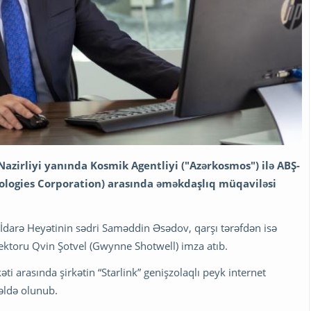
azirliyi yanında Kosmik Agentliyi ("Azərkosmos") ilə ABŞ-
nologies Corporation) arasında əməkdaşlıq müqaviləsi
İdarə Heyətinin sədri Saməddin Əsədov, qarşı tərəfdən isə
rektoru Qvin Şotvel (Gwynne Shotwell) imza atıb.
i arasında şirkətin “Starlink” genişzolaqlı peyk internet
 əldə olunub.