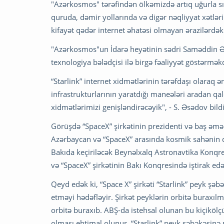
"Azərkosmos" tərəfindən ölkəmizdə artıq uğurla sın
quruda, dəmir yollarında və digər nəqliyyat xətlər
kifayət qədər internet əhatəsi olmayan ərazilərdəki 
"Azərkosmos"un İdarə heyətinin sədri Saməddin Əs
texnologiya bələdçisi ilə birgə fəaliyyət göstərm
“Starlink” internet xidmətlərinin tərəfdaşı olara
infrastrukturlarının yaratdığı maneələri aradan q
xidmətlərimizi genişləndirəcəyik", - S. Əsədov bildi
Görüşdə “SpaceX” şirkətinin prezidenti və baş əmə
Azərbaycan və “SpaceX” arasında kosmik sahənin 
Bakıda keçiriləcək Beynəlxalq Astronavtika Konqre
və “SpaceX” şirkətinin Bakı Konqresində iştirak edəc
Qeyd edək ki, “Space X” şirkəti “Starlink” peyk şəbə
etməyi hədəfləyir. Şirkət peyklərin orbitə buraxı
orbitə buraxıb. ABŞ-da istehsal olunan bu kiçikölç
olması ehtimal olunur. “Starlink” peyk şəbəkəsinə