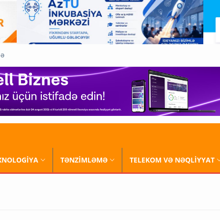
QƏ
XNOLOGİYA
TƏNZİMLƏMƏ
TELEKOM VƏ NƏQLİYYAT