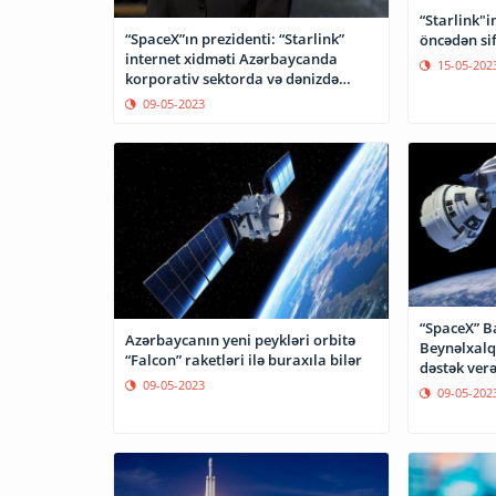
“Starlink"
“SpaceX”ın prezidenti: “Starlink”
öncədən sif
internet xidməti Azərbaycanda
15-05-202
korporativ sektorda və dənizdə
dəstəklənəcək”
09-05-2023
“SpaceX” Ba
Azərbaycanın yeni peykləri orbitə
Beynəlxalq
“Falcon” raketləri ilə buraxıla bilər
dəstək ver
09-05-2023
09-05-202