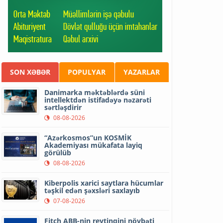
SON XƏBƏR
POPULYAR
YAZARLAR
Danimarka məktəblərdə süni
intellektdən istifadəyə nəzarəti
sərtləşdirir
08-08-2026
“Azərkosmos”un KOSMİK
Akademiyası mükafata layiq
görülüb
08-08-2026
Kiberpolis xarici saytlara hücumlar
təşkil edən şəxsləri saxlayıb
07-08-2026
Fitch ABB-nin reytinqini növbəti