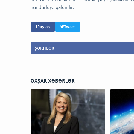
hündürlüyə qaldırılır.
Paylaş
Tweet
ŞƏRHLƏR
OXŞAR XƏBƏRLƏR