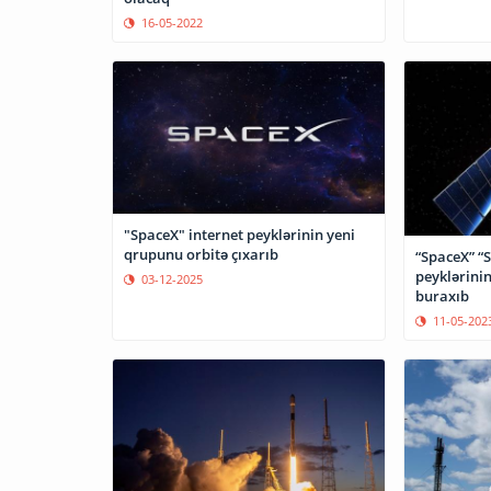
16-05-2022
"SpaceX" internet peyklərinin yeni
qrupunu orbitə çıxarıb
“SpaceX” “S
peyklərinin
03-12-2025
buraxıb
11-05-202