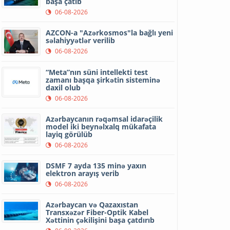
başa çatıb
06-08-2026
AZCON-a "Azərkosmos"la bağlı yeni
səlahiyyətlər verilib
06-08-2026
“Meta”nın süni intellekti test
zamanı başqa şirkətin sisteminə
daxil olub
06-08-2026
Azərbaycanın rəqəmsal idarəçilik
model iki beynəlxalq mükafata
layiq görülüb
06-08-2026
DSMF 7 ayda 135 minə yaxın
elektron arayış verib
06-08-2026
Azərbaycan və Qazaxıstan
Transxəzər Fiber-Optik Kabel
Xəttinin çəkilişini başa çatdırıb