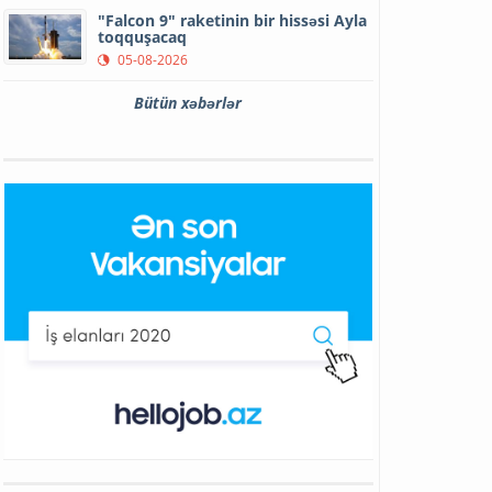
"Falcon 9" raketinin bir hissəsi Ayla
toqquşacaq
05-08-2026
Bütün xəbərlər