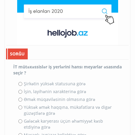
SORĞU
İT mütəxəssislər iş yerlərini hansı meyarlar əsasında
seçir ?
Şirkətin yüksək statusuna görə
İşin, layihənin xarakterinə görə
Əmək müqaviləsinin olmasına görə
Yüksək əmək haqqına, mükafatlara və digər
güzəştlərə görə
Gələcək karyerası üçün əhəmiyyət kəsb
etdiyinə görə
Maraqlı, işgüzar kollektivə görə