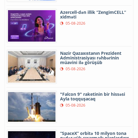
Azercell-dən illik “ZengimCELL”
xidməti
05-08-2026
Nazir Qazaxıstanın Prezident
Administrasiyası rəhbərinin
müavini ilə görüşüb
05-08-2026
"Falcon 9" raketinin bir hissəsi
Ayla toqquşacaq
05-08-2026
“SpaceX” orbitə 10 milyon tona
qədər yük çıxarmağı planlaşdırır