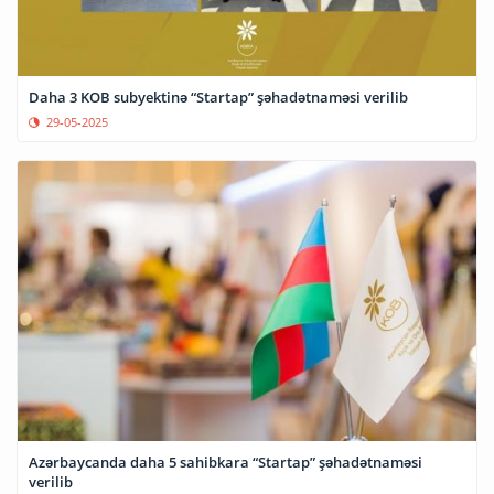
Daha 3 KOB subyektinə “Startap” şəhadətnaməsi verilib
29-05-2025
Azərbaycanda daha 5 sahibkara “Startap” şəhadətnaməsi
verilib