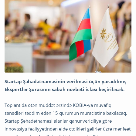
Startap Şəhadətnaməsinin verilməsi üçün yaradılmış
Ekspertlər Şurasının sabah növbəti iclası keçiriləcək.
Toplantıda ötən müddət ərzində KOBİA-ya müvafiq
sənədləri təqdim edən 15 qurumun müraciətinə baxılacaq.
Startap Şəhadətnaməsi alanlar qanunvericiliyə görə
innovasiya fəaliyyətindən əldə etdikləri gəlirlər üzrə mənfəət