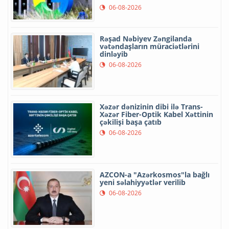
06-08-2026
Rəşad Nəbiyev Zəngilanda
vətəndaşların müraciətlərini
dinləyib
06-08-2026
Xəzər dənizinin dibi ilə Trans-
Xəzər Fiber-Optik Kabel Xəttinin
çəkilişi başa çatıb
06-08-2026
AZCON-a "Azərkosmos"la bağlı
yeni səlahiyyətlər verilib
06-08-2026