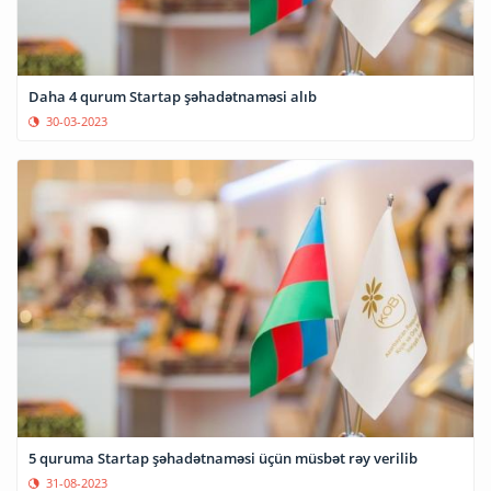
Daha 4 qurum Startap şəhadətnaməsi alıb
30-03-2023
5 quruma Startap şəhadətnaməsi üçün müsbət rəy verilib
31-08-2023