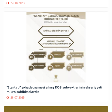
27-10-2023
“Startap” şəhadətnaməsi almış KOB subyektlərinin əksəriyyəti
mikro sahibkarlardır
28-07-2025