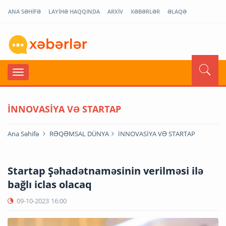
ANA SƏHİFƏ
LAYİHƏ HAQQINDA
ARXİV
XƏBƏRLƏR
ƏLAQƏ
İNNOVASİYA VƏ STARTAP
Ana Səhifə
RƏQƏMSAL DÜNYA
İNNOVASİYA VƏ STARTAP
Startap Şəhadətnaməsinin verilməsi ilə
bağlı iclas olacaq
09-10-2023
16:00