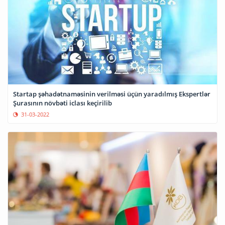
Startap şəhadətnaməsinin verilməsi üçün yaradılmış Ekspertlər
Şurasının növbəti iclası keçirilib
31-03-2022