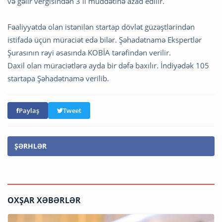
və gəlir vergisindən 3 il müddətinə azad edilir.
Fəaliyyətdə olan istənilən startap dövlət güzəştlərindən
istifadə üçün müraciət edə bilər. Şəhadətnamə Ekspertlər
Şurasının rəyi əsasında KOBİA tərəfindən verilir.
Daxil olan müraciətlərə ayda bir dəfə baxılır. İndiyədək 105
startapa Şəhadətnamə verilib.
Paylaş
Tweet
ŞƏRHLƏR
OXŞAR XƏBƏRLƏR