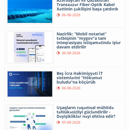
Azərbaycan və Qazaxıstan
Transxəzər Fiber-Optik Kabel
Xəttinin çəkilişini başa çatdırıb
06-08-2026
Nazirlik: “Mobil notariat”
tətbiqinin “mygov”a tam
inteqrasiyası istiqamətində işlər
davam etdirilir
06-08-2026
Beş İcra Hakimiyyəti İT
sistemlərini “Hökumət
buludu”na köçürüb
06-08-2026
Uşaqların rəqəmsal mühitdə
təhlükəsizliyi gücləndirilir -
Dəyişikliklər nəyi ehtiva edir?
05-08-2026