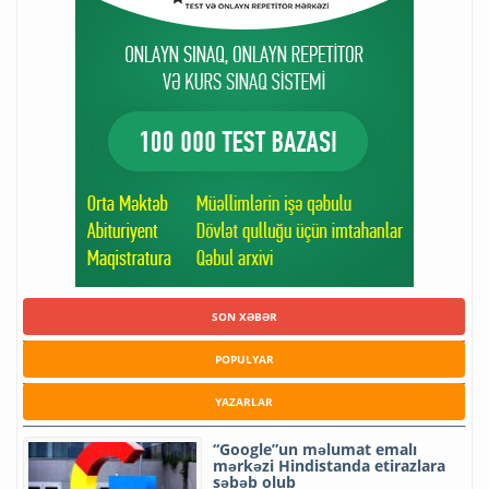
SON XƏBƏR
POPULYAR
YAZARLAR
“Google”un məlumat emalı
mərkəzi Hindistanda etirazlara
səbəb olub