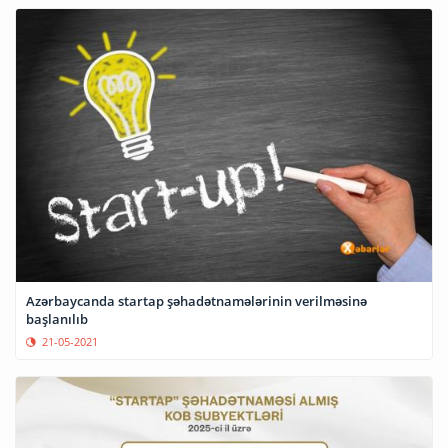
Azərbaycanda startap şəhadətnamələrinin verilməsinə
başlanılıb
21-05-2021