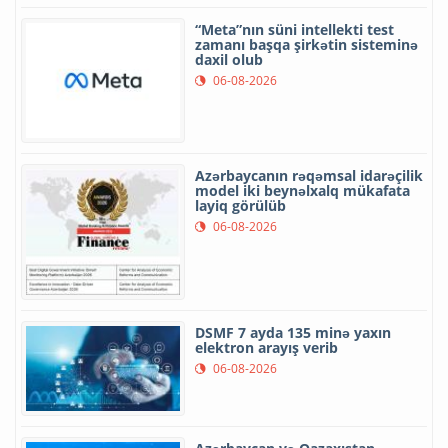
“Meta”nın süni intellekti test
zamanı başqa şirkətin sisteminə
daxil olub
06-08-2026
Azərbaycanın rəqəmsal idarəçilik
model iki beynəlxalq mükafata
layiq görülüb
06-08-2026
DSMF 7 ayda 135 minə yaxın
elektron arayış verib
06-08-2026