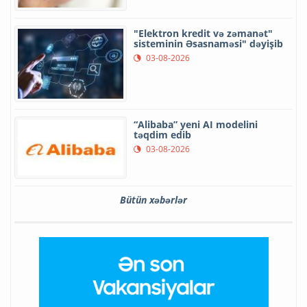
"Elektron kredit və zəmanət"
sisteminin Əsasnaməsi" dəyişib
03-08-2026
“Alibaba” yeni AI modelini
təqdim edib
03-08-2026
Bütün xəbərlər