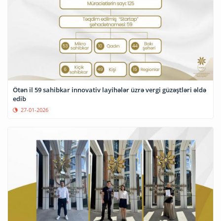
Ötən il 59 sahibkar innovativ layihələr üzrə vergi güzəştləri əldə
edib
27-01-2026