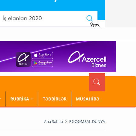
RUBRİKA
TƏDBİRLƏR
MÜSAHİBƏ
Ana Səhifə
RƏQƏMSAL DÜNYA