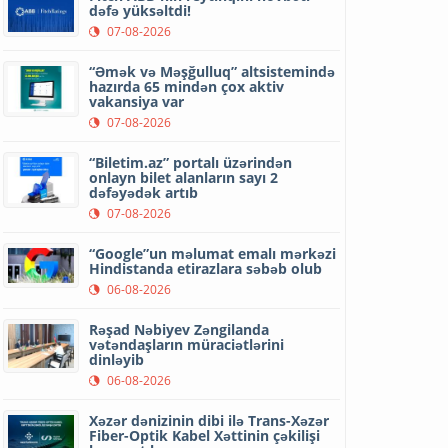
dəfə yüksəltdi!
07-08-2026
“Əmək və Məşğulluq” altsistemində
hazırda 65 mindən çox aktiv
vakansiya var
07-08-2026
“Biletim.az” portalı üzərindən
onlayn bilet alanların sayı 2
dəfəyədək artıb
07-08-2026
“Google”un məlumat emalı mərkəzi
Hindistanda etirazlara səbəb olub
06-08-2026
Rəşad Nəbiyev Zəngilanda
vətəndaşların müraciətlərini
dinləyib
06-08-2026
Xəzər dənizinin dibi ilə Trans-Xəzər
Fiber-Optik Kabel Xəttinin çəkilişi