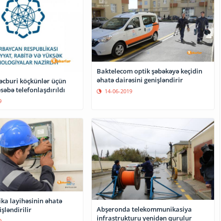
Baktelecom optik şəbəkəyə keçidin
əhatə dairəsini genişləndirir
cburi köçkünlər üçün
səbə telefonlaşdırıldı
14-06-2019
9
ka layihəsinin əhatə
Abşeronda telekommunikasiya
şləndirilir
infrastrukturu yenidən qurulur
9