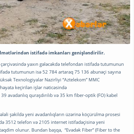
mətlərindən istifadə imkanları
genişləndirilir.
ihə çərçivəsində yaxın gələcəkdə telefondan istifadə tutumunun
stifadə tutumunun isə 52 784 artaraq 75 136 abunəçi sayına
ə Yüksək Texnologiyalar Nazirliyi “Aztelekom” MMC
yata keçirilən işlər nəticəsində
39 avadanlıq quraşdırılıb və 35 km fiber-optik (FO) kabel
əli şəkildə yeni avadanlıqların üzərinə köçürülmə prosesi
də 3512 telefon və 2105 internet istifadəçisinə yeni
 təqdim olunur. Bundan başqa, “Evədək Fiber” (Fiber to the