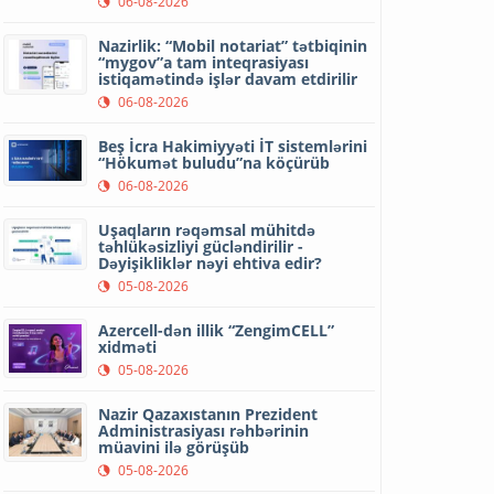
06-08-2026
Nazirlik: “Mobil notariat” tətbiqinin
“mygov”a tam inteqrasiyası
istiqamətində işlər davam etdirilir
06-08-2026
Beş İcra Hakimiyyəti İT sistemlərini
“Hökumət buludu”na köçürüb
06-08-2026
Uşaqların rəqəmsal mühitdə
təhlükəsizliyi gücləndirilir -
Dəyişikliklər nəyi ehtiva edir?
05-08-2026
Azercell-dən illik “ZengimCELL”
xidməti
05-08-2026
Nazir Qazaxıstanın Prezident
Administrasiyası rəhbərinin
müavini ilə görüşüb
05-08-2026