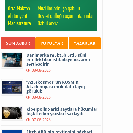
SON XƏBƏR
POPULYAR
YAZARLAR
Danimarka məktəblərdə süni
intellektdən istifadəyə nəzarəti
sərtləşdirir
08-08-2026
“Azərkosmos”un KOSMİK
Akademiyası mükafata layiq
görülüb
08-08-2026
Kiberpolis xarici saytlara hücumlar
təşkil edən şəxsləri saxlayıb
07-08-2026
Fitch ABB-nin reytinqini növbəti