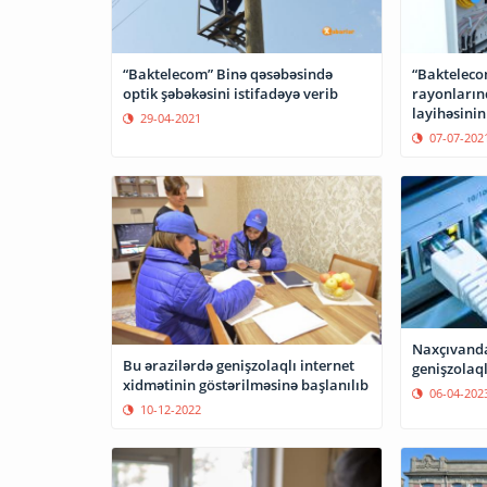
“Baktelecom” Binə qəsəbəsində
“Bakteleco
optik şəbəkəsini istifadəyə verib
rayonların
29-04-2021
07-07-202
Naxçıvanda
Bu ərazilərdə genişzolaqlı internet
genişzolaql
xidmətinin göstərilməsinə başlanılıb
06-04-202
10-12-2022