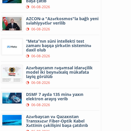
başa çatıb
06-08-2026
AZCON-a "Azərkosmos"la bağlı yeni
səlahiyyətlər verilib
06-08-2026
“Meta”nın süni intellekti test
zamanı başqa şirkətin sisteminə
daxil olub
06-08-2026
Azərbaycanın rəqəmsal idarəçilik
model iki beynəlxalq mükafata
layiq görülüb
06-08-2026
DSMF 7 ayda 135 minə yaxın
elektron arayış verib
06-08-2026
Azərbaycan və Qazaxıstan
Transxəzər Fiber-Optik Kabel
Xəttinin çəkilişini başa çatdırıb