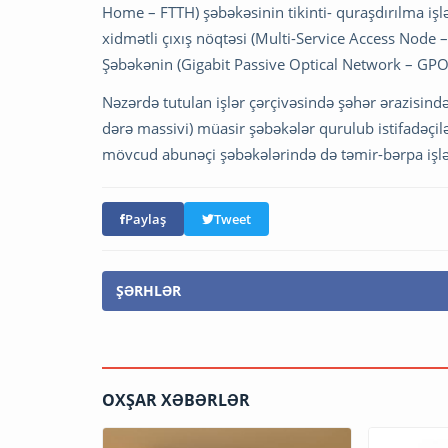
Home – FTTH) şəbəkəsinin tikinti- quraşdırılma iş
xidmətli çıxış nöqtəsi (Multi-Service Access Node 
Şəbəkənin (Gigabit Passive Optical Network – GPON)
Nəzərdə tutulan işlər çərçivəsində şəhər ərazisində
dərə massivi) müasir şəbəkələr qurulub istifadəçiləri
mövcud abunəçi şəbəkələrində də təmir-bərpa işləri
Paylaş
Tweet
ŞƏRHLƏR
OXŞAR XƏBƏRLƏR