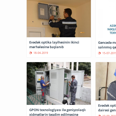
Evədək optika layihəsinin ikinci
Gəncədə mə
mərhələsinə başlanıb
salınmış qə
18-04-2019
15-07-201
Evədək opti
GPON texnologiyası ilə genişzolaqlı
dairəsi geni
xidmətlərin təqdim edilməsinə
10-09-201