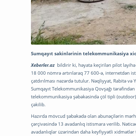
Sumqayıt sakinlərinin telekommunikasiya xid
Xeberler.az
bildirir ki, həyata keçirilən pilot lay
18 000 nömrə artırılaraq 77 600-ə, internetdən i
çatdırılması nəzərdə tutulur. Nəqliyyat, Rabitə v
Sumqayıt Telekommunikasiya Qovşağı tərəfindən hə
telekommunikasiya şəbəkəsində çöl tipli (outdoor) 
çəkilib.
Hazırda mövcud şəbəkədə olan abunəçilərin mərhəl
çərçivəsində 13 avadanlıq istismara verilib. Nəticə
avadanlıqlar üzərindən daha keyfiyyətli xidmətlər