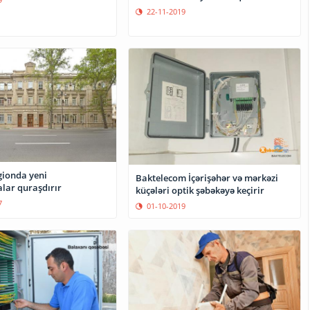
22-11-2019
gionda yeni
Baktelecom İçərişəhər və mərkəzi
alar quraşdırır
küçələri optik şəbəkəyə keçirir
7
01-10-2019