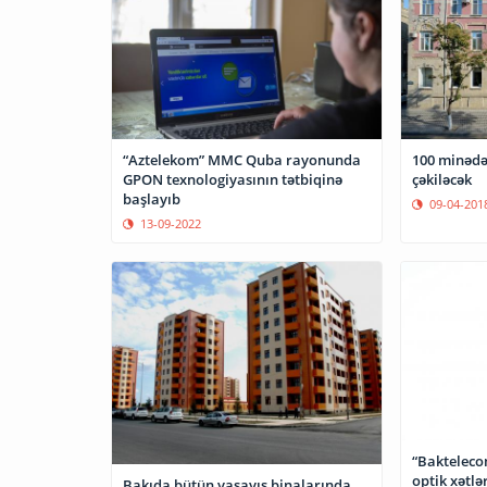
100 minədək
“Aztelekom” MMC Quba rayonunda
çəkiləcək
GPON texnologiyasının tətbiqinə
başlayıb
09-04-201
13-09-2022
“Baktelecom
Bakıda bütün yaşayış binalarında