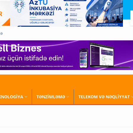
QƏ
XNOLOGİYA
TƏNZİMLƏMƏ
TELEKOM VƏ NƏQLİYYAT