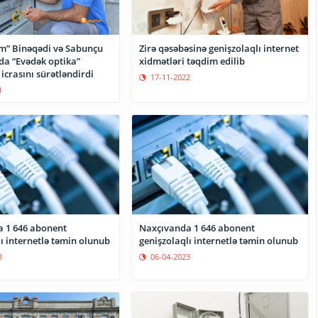
m” Binəqədi və Sabunçu
Zirə qəsəbəsinə genişzolaqlı internet
da “Evədək optika”
xidmətləri təqdim edilib
layihəsinin icrasını sürətləndirdi
17-11-2022
1
 1 646 abonent
Naxçıvanda 1 646 abonent
ı internetlə təmin olunub
genişzolaqlı internetlə təmin olunub
3
06-04-2023