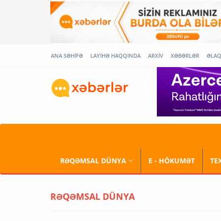
ANA SƏHİFƏ
LAYİHƏ HAQQINDA
ARXİV
XƏBƏRLƏR
ƏLA
RƏQƏMSAL DÜNYA
E - HÖKUMƏT
TE
RƏQƏMSAL DÜNYA