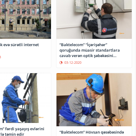
 evə sürətli internet
“Baktelecom” “İçərişəhər”
qoruğunda müasir standartlara
cavab verən optik şəbəkəsini
8
istifadəyə verib
03-12-2020
” fərdi yaşayış evlərini
“Baktelecom” Hövsan qəsəbəsində
optik xətlərlə təmin edir