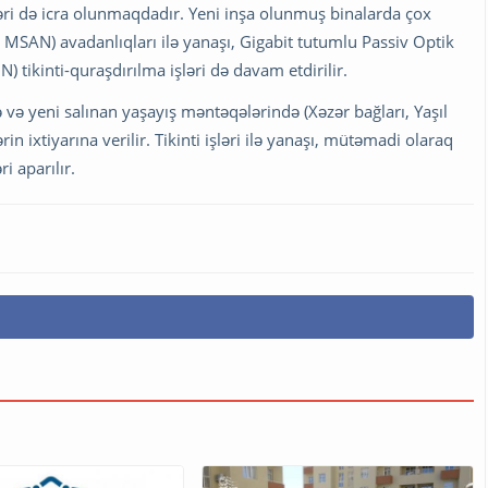
ləri də icra olunmaqdadır. Yeni inşa olunmuş binalarda çox
– MSAN) avadanlıqları ilə yanaşı, Gigabit tutumlu Passiv Optik
 tikinti-quraşdırılma işləri də davam etdirilir.
 və yeni salınan yaşayış məntəqələrində (Xəzər bağları, Yaşıl
n ixtiyarına verilir. Tikinti işləri ilə yanaşı, mütəmadi olaraq
 aparılır.