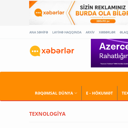
ANA SƏHİFƏ
LAYİHƏ HAQQINDA
ARXİV
XƏBƏRLƏR
ƏLA
RƏQƏMSAL DÜNYA
E - HÖKUMƏT
TE
TEXNOLOGİYA