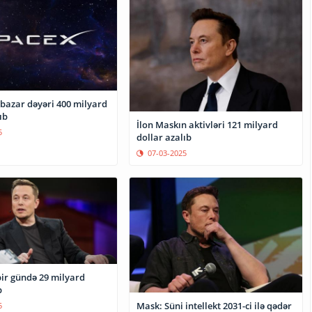
 bazar dəyəri 400 milyard
ıb
İlon Maskın aktivləri 121 milyard
5
dollar azalıb
07-03-2025
bir gündə 29 milyard
b
Mask: Süni intellekt 2031-ci ilə qədər
5