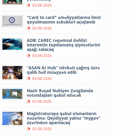
03-08-2026
"Card to card" əməliyyatlarına limit
qoyulmasının səbəbləri açıqlanıb
03-08-2026
ADB: CAREC rəqəmsal dəhlizi
internetin topdansatış qiymətlərini
aşağı salacaq
03-08-2026
“ASAN AI Hub” növbəti çağırış üzrə
qalib həll müəyyən edib
03-08-2026
Nazir Rəşad Nəbiyev Zəngilanda
vətəndaşları qəbul edəcək
03-08-2026
Magistraturaya qəbul olunanların
nəzərinə: Qeydiyyat yalnız “mygov”
üzərindən aparılacaq
03-08-2026