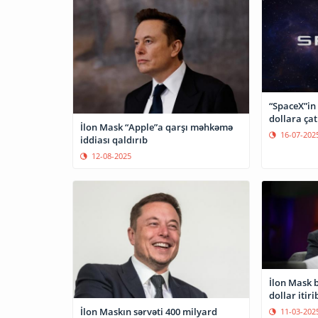
“SpaceX”in
dollara çat
İlon Mask “Apple”a qarşı məhkəmə
16-07-202
iddiası qaldırıb
12-08-2025
İlon Mask 
dollar itiri
İlon Maskın sərvəti 400 milyard
11-03-202