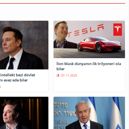
İlon Mask dünyanın ilk trilyoneri ola
bilər
intellekt bəzi dövlət
07-11-2025
ı əvəz edə bilər
5