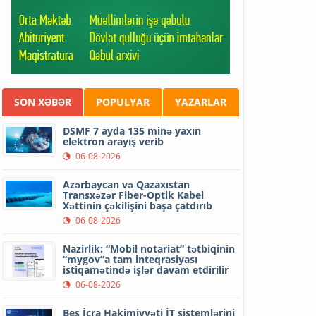
SON XƏBƏR
POPULYAR
YAZARLAR
DSMF 7 ayda 135 minə yaxın
elektron arayış verib
06-08-2026
Azərbaycan və Qazaxıstan
Transxəzər Fiber-Optik Kabel
Xəttinin çəkilişini başa çatdırıb
06-08-2026
Nazirlik: “Mobil notariat” tətbiqinin
“mygov”a tam inteqrasiyası
istiqamətində işlər davam etdirilir
06-08-2026
Beş İcra Hakimiyyəti İT sistemlərini