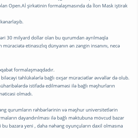
olan Open.Aİ şirkətinin formalaşmasında da İlon Mask iştirak
 kənarlaşıb.
əri 30 milyard dollar olan bu qurumdan ayrılmaqla
 müraciətə etinasızlıq dünyanın ən zəngin insanını, necə
 rəqabət formalaşmaqdadır.
 biləcəyi təhlükələrlə bağlı oxşar müraciətlər əvvəllər də olub.
 müharibələrdə istifadə edilməməsi ilə bağlı məşhurların
nəticəsi olmadı.
əng qurumların rəhbərlərinin və məşhur universitetlərin
dırmaların dayandırılması ilə bağlı məktubuna mövcud bazar
i bu bazara yeni , daha nəhəng oyunçuların daxil olmasına