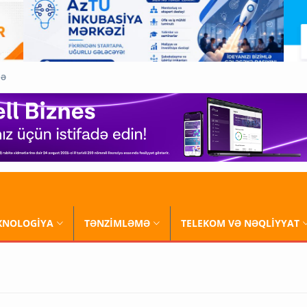
QƏ
XNOLOGİYA
TƏNZİMLƏMƏ
TELEKOM VƏ NƏQLİYYAT