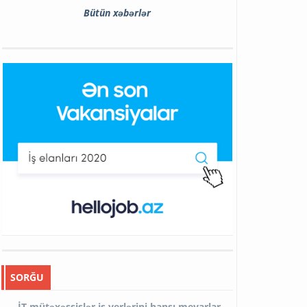
Bütün xəbərlər
SORĞU
İT mütəxəssislər iş yerlərini hansı meyarlar