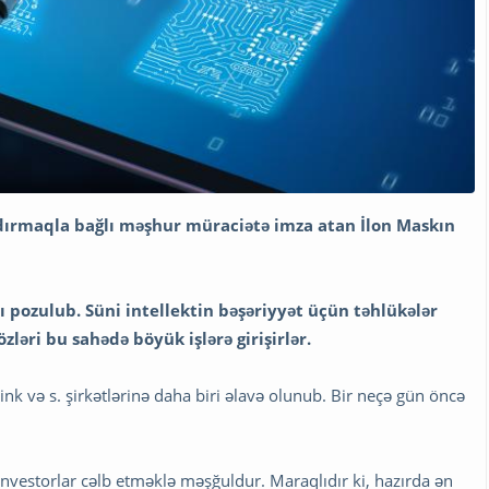
ndırmaqla bağlı məşhur müraciətə imza atan İlon Maskın
 pozulub. Süni intellektin bəşəriyyət üçün təhlükələr
ləri bu sahədə böyük işlərə girişirlər.
link və s. şirkətlərinə daha biri əlavə olunub. Bir neçə gün öncə
investorlar cəlb etməklə məşğuldur. Maraqlıdır ki, hazırda ən