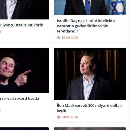
İsrailin Baş naziri süni intellektə
rilyonçu statusunu itirib
nəzarətin gücləndirilməsinin
tərəfdarıdır
6
19-09-2023
n sərvəti rekord həddə
İlon Mask sərvəti 800 milyard dolları
5
keçib
04-02-2026