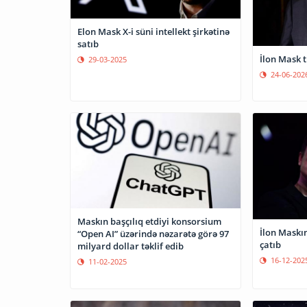
Elon Mask X-i süni intellekt şirkətinə
satıb
İlon Mask t
29-03-2025
24-06-202
Maskın başçılıq etdiyi konsorsium
İlon Maskı
“Open AI” üzərində nəzarətə görə 97
çatıb
milyard dollar təklif edib
16-12-202
11-02-2025