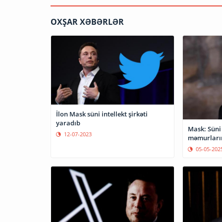
OXŞAR XƏBƏRLƏR
İlon Mask süni intellekt şirkəti
yaradıb
Mask: Süni 
12-07-2023
məmurların
05-05-202