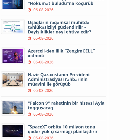
“Hökumət buludu”na köçürüb
06-08-2026
Uşaqların rəqəmsal mühitdə
təhlükəsizliyi gücləndirilir -
Dəyişikliklər nəyi ehtiva edir?
05-08-2026
Azercell-dən illik “ZengimCELL”
xidməti
05-08-2026
Nazir Qazaxıstanın Prezident
Administrasiyası rəhbərinin
müavini ilə görüşüb
05-08-2026
"Falcon 9" raketinin bir hissəsi Ayla
toqquşacaq
05-08-2026
“SpaceX” orbitə 10 milyon tona
qədər yük çıxarmağı planlaşdırır
05-08-2026