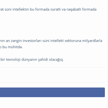
 süni intellektin bu formada sürətli və rəqabətli formada
n ən zəngin investorları süni intellekt sektoruna milyardlarla
ıb bu mühitdə.
ir texnoloji dünyanın şahidi olacağıq.