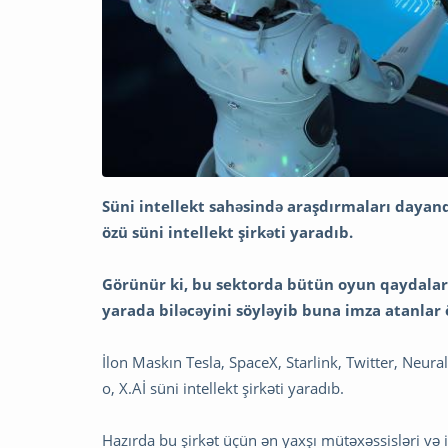
Süni intellekt sahəsində araşdırmaları daya
özü süni intellekt şirkəti yaradıb.
Görünür ki, bu sektorda bütün oyun qaydaları
yarada biləcəyini söyləyib buna imza atanlar öz
İlon Maskın Tesla, SpaceX, Starlink, Twitter, Neura
o, X.Aİ süni intellekt şirkəti yaradıb.
Hazırda bu şirkət üçün ən yaxşı mütəxəssisləri və 