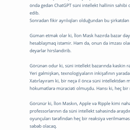
öndə gedən ChatGPT süni intellekt həllinin sahibi 
edib.
Sonradan fikir ayrılıqları olduğundan bu şirkətdən
Güman etmək olar ki, İlon Mask hazırda bazar dəy
hesablaşmaq istəmir. Həm də, onun da imzası olan
deyərlər hirsləndirib.
Görünən odur ki, süni intellekt bazarında kəskin
Yeri gəlmişkən, texnologiyaların inkişafının yarada
Xatırlayıram ki, bir neçə il öncə süni intellektdən
hökumətlərə müraciəti olmuşdu. Hansı ki, heç bir 
Görünür ki, İlon Maskın, Apple və Ripple kimi nəh
professorlarının da süni intellekt sahəsində araş
oyunçuları tərəfindən heç bir reaksiya verilməməs
səbəb olacaq.