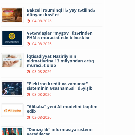
Bakcell rouminqi ilə yay tətilində
dünyanı kəşf et
04-08-2026
Vətəndaşlar “mygov” üzərindən
FHN-ə müraciət edə biləcəklər
04-08-2026
İqtisadiyyat Nazirliyinin
xidmətlərinə 13 milyondan artıq
müraciət olub
03-08-2026
"Elektron kredit və zəmanət"
sisteminin Əsasnaməsi" dəyişib
03-08-2026
“Alibaba” yeni AI modelini təqdim
edib
03-08-2026
“Dənizçilik” informasiya sistemi
yaradılacaq