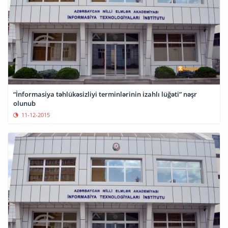
“İnformasiya təhlükəsizliyi terminlərinin izahlı lüğəti” nəşr
olunub
11-12-2015