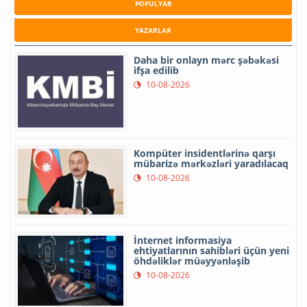
POPULYAR
YAZARLAR
Daha bir onlayn mərc şəbəkəsi
ifşa edilib
10-08-2026
Kompüter insidentlərinə qarşı
mübarizə mərkəzləri yaradılacaq
10-08-2026
İnternet informasiya
ehtiyatlarının sahibləri üçün yeni
öhdəliklər müəyyənləşib
10-08-2026