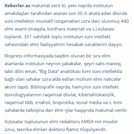
Xeberler.az
məlumat verir ki, yeni nəşrdə institutun
əməkdaşları tərəfindən əsasən son 30 ili əhatə edən dövrdə
süni intellektin müxtəlif istiqamətləri üzrə dərc olunmuş 440
elmi əsərin (məqalə, konfrans materialı və s.) xülasəsi
toplanıb. 351 səhifəlik toplu institutun süni intellekt
sahəsindəki elmi fəaliyyətinin hesabatı xarakterini daşıyır.
Ekspress-informasiyada təqdim olunan bir sıra elmi
əsərlərdə institutun neyron şəbəkələr, qeyri-səlis məntiq,
təbii dilin emalı, “Big Data” analitikası kimi süni intellektlə
bağlı olan sahələr üzrə əldə edilən mühüm elmi nəticələr
əksini tapıb. Biblioqrafik nəşrdə, həmçinin süni intellekt
texnologiyalarının rəqəmsal dövlət, kibertəhlükəsizlik,
rəqəmsal tibb, e-təhsil, linqvistika, sosial media və s. kimi
sahələrdə tətbiqinə dair elmi işlər haqqında məlumat verilir.
Xülasələr toplusunun elmi redaktoru AMEA-nın müxbir
üzvü, texnika elmləri doktoru Ramiz Alıquliyevdir.