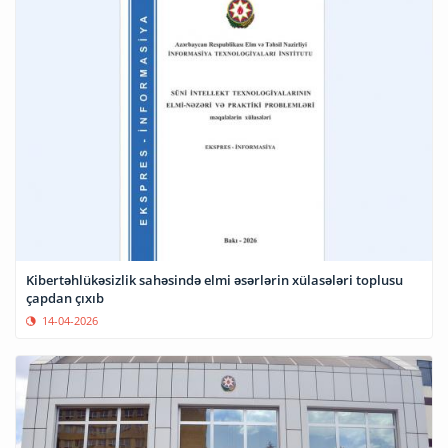
Kibertəhlükəsizlik sahəsində elmi əsərlərin xülasələri toplusu
çapdan çıxıb
14-04-2026