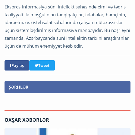
Ekspres-informasiya süni intellekt sahəsində elmi və tədris
fəaliyyəti ilə məşğul olan tədqiqatçılar, tələbələr, həmçinin,
idarəetmə və istehsalat sahələrində çalışan mütəxəssislər
üçün sistemləşdirilmiş informasiya mənbəyidir. Bu nəşr eyni
zamanda, Azərbaycanda süni intellektin tarixini araşdıranlar
üçün də mühüm əhəmiyyət kəsb edir.
Paylaş
Tweet
ŞƏRHLƏR
OXŞAR XƏBƏRLƏR