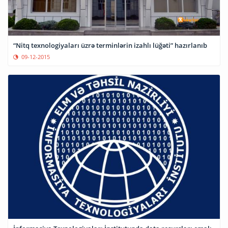
“Nitq texnologiyaları üzrə terminlərin izahlı lüğəti” hazırlanıb
09-12-2015