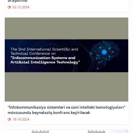
araşdırılıb
02-12-2024
“İnfokommunikasiya sistemləri və süni intellekt texnologiyaları”
mövzusunda beynəlxalq konfrans keçiriləcək
18-10-2024