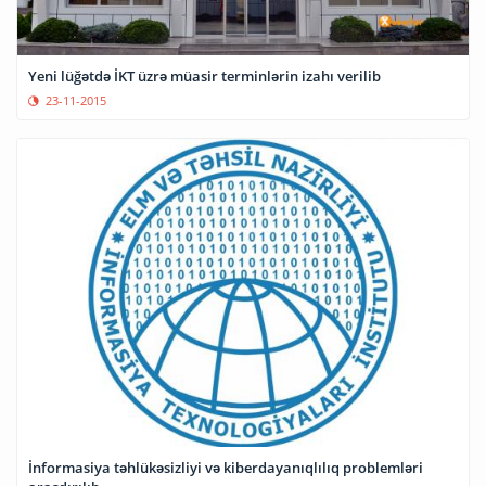
Yeni lüğətdə İKT üzrə müasir terminlərin izahı verilib
23-11-2015
İnformasiya təhlükəsizliyi və kiberdayanıqlılıq problemləri