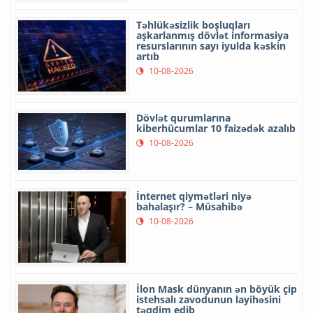
Təhlükəsizlik boşluqları
aşkarlanmış dövlət informasiya
resurslarının sayı iyulda kəskin
artıb
10-08-2026
Dövlət qurumlarına
kiberhücumlar 10 faizədək azalıb
10-08-2026
İnternet qiymətləri niyə
bahalaşır? – Müsahibə
10-08-2026
İlon Mask dünyanın ən böyük çip
istehsalı zavodunun layihəsini
təqdim edib