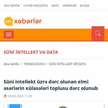
ANA SƏHİFƏ
LAYİHƏ HAQQINDA
ARXİV
XƏBƏRLƏR
ƏLAQƏ
SÜNİ İNTELLEKT VƏ DATA
Ana Səhifə
TEXNOLOGİYA
SÜNİ İNTELLEKT VƏ DATA
Süni intellekt üzrə dərc olunan elmi
əsərlərin xülasələri toplusu dərc olunub
28-03-2026
11:29