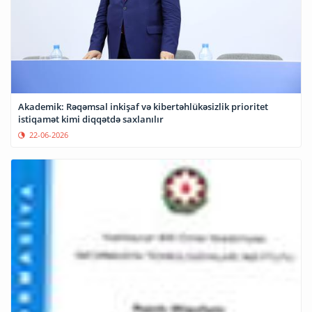
Akademik: Rəqəmsal inkişaf və kibertəhlükəsizlik prioritet
istiqamət kimi diqqətdə saxlanılır
22-06-2026