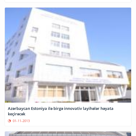
Azərbaycan Estoniya ilə birgə innovativ layihələr həyata
keçirəcək
01-11-2013