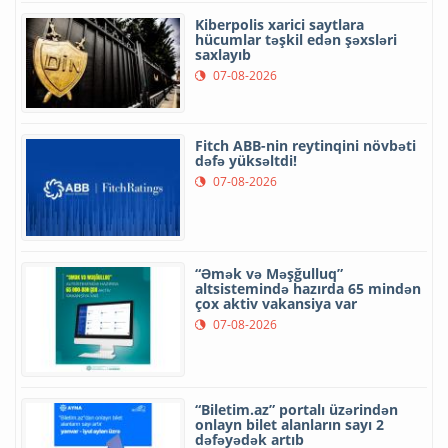
Kiberpolis xarici saytlara
hücumlar təşkil edən şəxsləri
saxlayıb
07-08-2026
Fitch ABB-nin reytinqini növbəti
dəfə yüksəltdi!
07-08-2026
“Əmək və Məşğulluq”
altsistemində hazırda 65 mindən
çox aktiv vakansiya var
07-08-2026
“Biletim.az” portalı üzərindən
onlayn bilet alanların sayı 2
dəfəyədək artıb