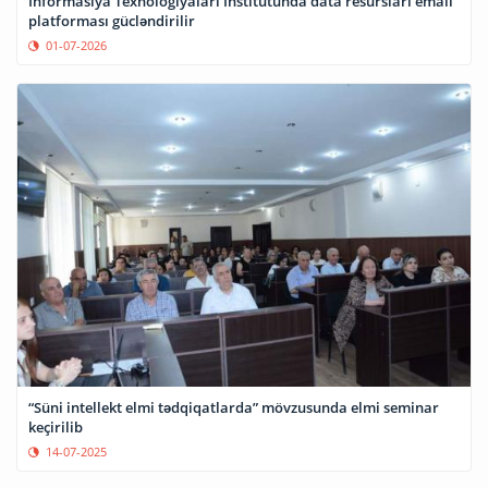
İnformasiya Texnologiyaları İnstitutunda data resursları emalı
platforması gücləndirilir
01-07-2026
“Süni intellekt elmi tədqiqatlarda” mövzusunda elmi seminar
keçirilib
14-07-2025