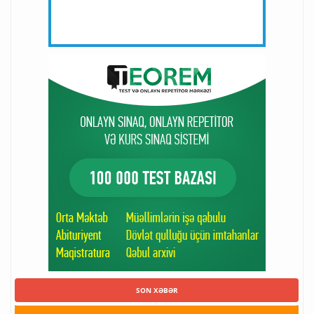
SON XƏBƏR