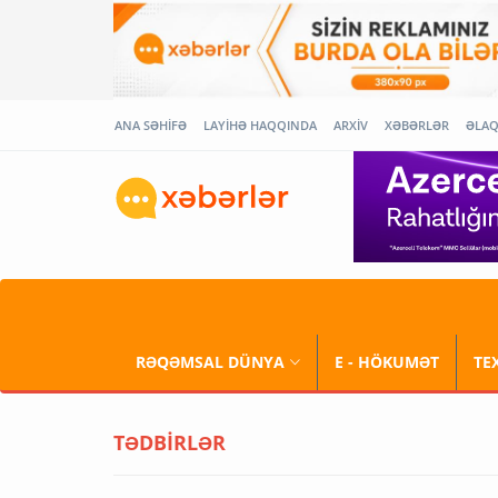
ANA SƏHİFƏ
LAYİHƏ HAQQINDA
ARXİV
XƏBƏRLƏR
ƏLA
RƏQƏMSAL DÜNYA
E - HÖKUMƏT
TE
TƏDBİRLƏR