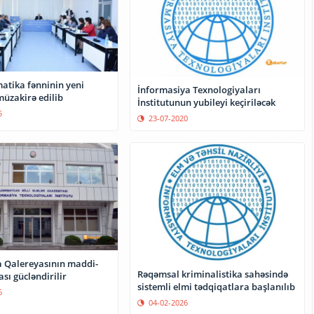
atika fənninin yeni
İnformasiya Texnologiyaları
üzakirə edilib
İnstitutunun yubileyi keçiriləcək
5
23-07-2020
 Qalereyasının maddi-
Rəqəmsal kriminalistika sahəsində
ası gücləndirilir
sistemli elmi tədqiqatlara başlanılıb
6
04-02-2026