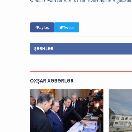
sahəsi hesab olunan İKT-nin Azərbaycanın gələcək
Paylaş
Tweet
ŞƏRHLƏR
OXŞAR XƏBƏRLƏR