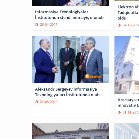
Elektron K
İnformasiya Texnologiyaları
Tədqiqatlar
İnstitutunun stendi nümayiş olunub
oldu
28-04-2017
04-12-201
Aleksandr Sergeyev İnformasiya
Texnologiyaları İnstitutunda olub
Azərbaycan 
22-05-2019
innovativ l
01-11-201