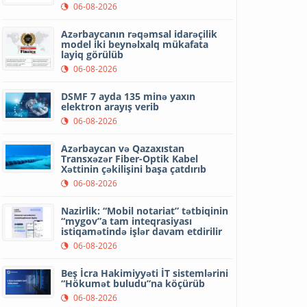
06-08-2026
Azərbaycanın rəqəmsal idarəçilik
model iki beynəlxalq mükafata
layiq görülüb
06-08-2026
DSMF 7 ayda 135 minə yaxın
elektron arayış verib
06-08-2026
Azərbaycan və Qazaxıstan
Transxəzər Fiber-Optik Kabel
Xəttinin çəkilişini başa çatdırıb
06-08-2026
Nazirlik: “Mobil notariat” tətbiqinin
“mygov”a tam inteqrasiyası
istiqamətində işlər davam etdirilir
06-08-2026
Beş İcra Hakimiyyəti İT sistemlərini
“Hökumət buludu”na köçürüb
06-08-2026