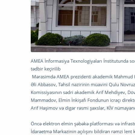
AMEA İnformasiya Texnologiyaları İnstitutunda so
tədbir keçirilib
Mərasimdə AMEA prezidenti akademik Mahmud Kəri
Əli Abbasov, Təhsil nazirinin müavini Qulu Novruz
Komissiyasının sədri akademik Arif Mehdiyev, Dö
Məmmədov, Elmin İnkişafı Fondunun icraçı direkto
Arif Həşimov və digər rəsmi şəxslər, KİV nümayəndəl
Öncə elektron elmin şəbəkə platforması və infras
İdarəetmə Mərkəzinin açılışını bildirən rəmzi lent k