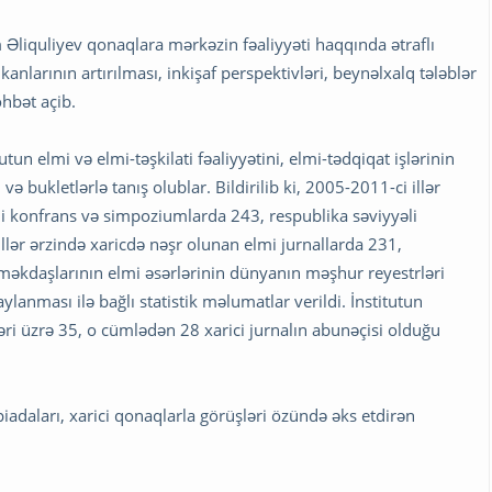
Əliquliyev qonaqlara mərkəzin fəaliyyəti haqqında ətraflı
nlarının artırılması, inkişaf perspektivləri, beynəlxalq tələblər
öhbət açib.
tun elmi və elmi-təşkilati fəaliyyətini, elmi-tədqiqat işlərinin
 və bukletlərlə tanış olublar. Bildirilib ki, 2005-2011-ci illər
li konfrans və simpoziumlarda 243, respublika səviyyəli
illər ərzində xaricdə nəşr olunan elmi jurnallarda 231,
əməkdaşlarının elmi əsərlərinin dünyanın məşhur reyestrləri
anması ilə bağlı statistik məlumatlar verildi. İnstitutun
əri üzrə 35, o cümlədən 28 xarici jurnalın abunəçisi olduğu
mpiadaları, xarici qonaqlarla görüşləri özündə əks etdirən