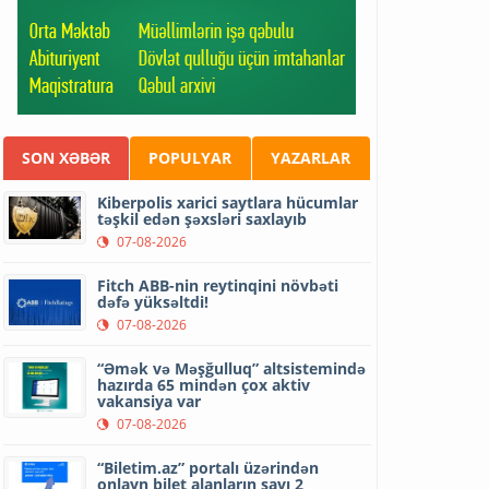
SON XƏBƏR
POPULYAR
YAZARLAR
Kiberpolis xarici saytlara hücumlar
təşkil edən şəxsləri saxlayıb
07-08-2026
Fitch ABB-nin reytinqini növbəti
dəfə yüksəltdi!
07-08-2026
“Əmək və Məşğulluq” altsistemində
hazırda 65 mindən çox aktiv
vakansiya var
07-08-2026
“Biletim.az” portalı üzərindən
onlayn bilet alanların sayı 2