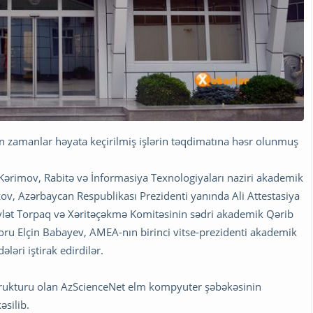
n zamanlar həyata keçirilmiş işlərin təqdimatına həsr olunmuş
mov, Rabitə və İnformasiya Texnologiyaları naziri akademik
ov, Azərbaycan Respublikası Prezidenti yanında Ali Attestasiya
vlət Torpaq və Xəritəçəkmə Komitəsinin sədri akademik Qərib
ru Elçin Babayev, AMEA-nın birinci vitse-prezidenti akademik
əri iştirak edirdilər.
trukturu olan AzScienceNet elm kompyuter şəbəkəsinin
əsilib.