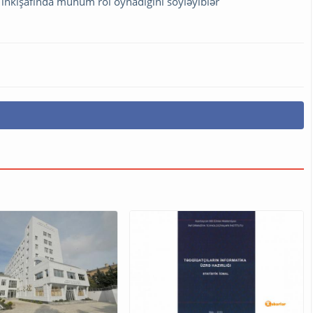
 inkişafında mühüm rol oynadığını söyləyiblər