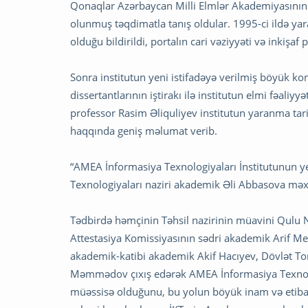
Qonaqlar Azərbaycan Milli Elmlər Akademiyasının 
olunmuş təqdimatla tanış oldular. 1995-ci ildə ya
olduğu bildirildi, portalın cari vəziyyəti və inkişaf
Sonra institutun yeni istifadəyə verilmiş böyük kon
dissertantlarının iştirakı ilə institutun elmi fəaliyy
professor Rasim Əliquliyev institutun yaranma tarix
haqqında geniş məlumat verib.
“AMEA İnformasiya Texnologiyaları İnstitutunun ye
Texnologiyaları naziri akademik Əli Abbasova məx
Tədbirdə həmçinin Təhsil nazirinin müavini Qulu 
Attestasiya Komissiyasının sədri akademik Arif M
akademik-katibi akademik Akif Hacıyev, Dövlət T
Məmmədov çıxış edərək AMEA İnformasiya Texnolog
müəssisə olduğunu, bu yolun böyük inam və etibarla