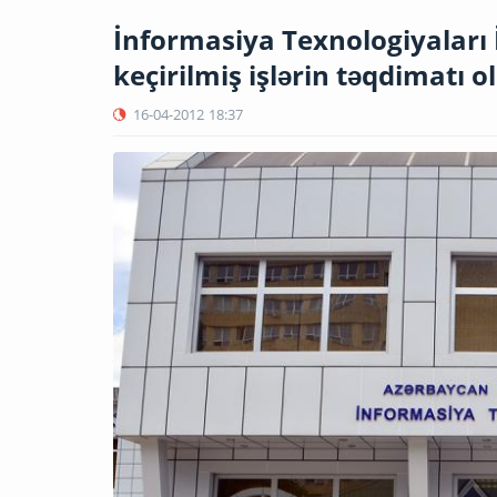
İnformasiya Texnologiyaları
keçirilmiş işlərin təqdimatı o
16-04-2012
18:37