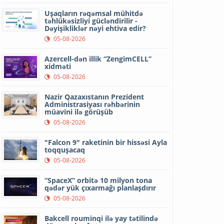
Uşaqların rəqəmsal mühitdə
təhlükəsizliyi gücləndirilir -
Dəyişikliklər nəyi ehtiva edir?
05-08-2026
Azercell-dən illik “ZengimCELL”
xidməti
05-08-2026
Nazir Qazaxıstanın Prezident
Administrasiyası rəhbərinin
müavini ilə görüşüb
05-08-2026
"Falcon 9" raketinin bir hissəsi Ayla
toqquşacaq
05-08-2026
“SpaceX” orbitə 10 milyon tona
qədər yük çıxarmağı planlaşdırır
05-08-2026
Bakcell rouminqi ilə yay tətilində