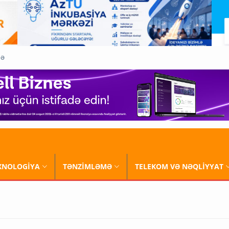
QƏ
XNOLOGİYA
TƏNZİMLƏMƏ
TELEKOM VƏ NƏQLİYYAT