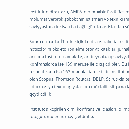
İnstitutun direktoru, AMEA-nın müxbir üzvü Rasim 
məlumat verərək şəbəkənin istismarı və texniki imka
səviyyəsində inkişafı ilə bağlı görüləcək işlərdən s
Sonra qonaqlar İTİ-nin kiçik konfrans zalında institu
nəticələrini əks etdirən elmi əsər və kitablar, jurnal
ərzində institutun əməkdaşları beynəlxalq səviyyə
konfranslarda isə 159 məruzə ilə çıxış ediblər. Bu 
respublikada isə 163 məqalə dərc edilib. İnstitut 
olan Scopus, Thomson Reuters, DBLP, Scirus-da payl
informasiya texnologiyalarının müxtəlif istiqamətl
qeyd edilib.
İnstitutda keçirilən elmi konfrans və iclasları, oli
fotogörüntülər nümayiş etdirilib.