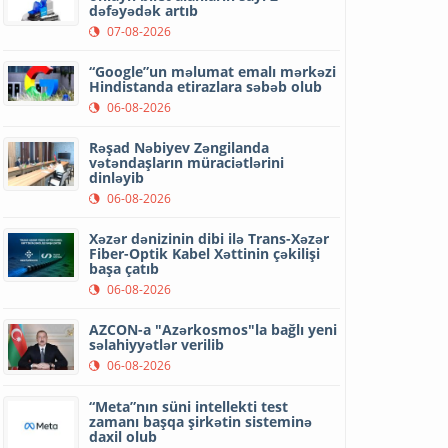
dəfəyədək artıb
07-08-2026
“Google”un məlumat emalı mərkəzi
Hindistanda etirazlara səbəb olub
06-08-2026
Rəşad Nəbiyev Zəngilanda
vətəndaşların müraciətlərini
dinləyib
06-08-2026
Xəzər dənizinin dibi ilə Trans-Xəzər
Fiber-Optik Kabel Xəttinin çəkilişi
başa çatıb
06-08-2026
AZCON-a "Azərkosmos"la bağlı yeni
səlahiyyətlər verilib
06-08-2026
“Meta”nın süni intellekti test
zamanı başqa şirkətin sisteminə
daxil olub