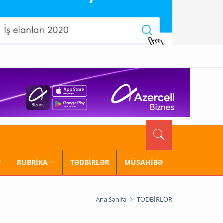
RUBRİKA
TƏDBİRLƏR
MÜSAHİBƏ
Ana Səhifə
TƏDBİRLƏR