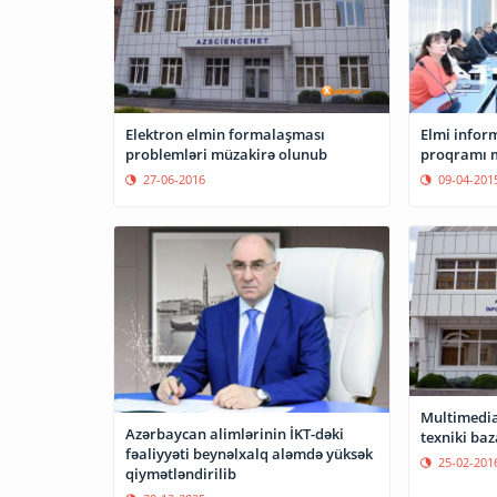
Elektron elmin formalaşması
Elmi inform
problemləri müzakirə olunub
proqramı m
27-06-2016
09-04-201
Multimedia
Azərbaycan alimlərinin İKT-dəki
texniki baz
fəaliyyəti beynəlxalq aləmdə yüksək
25-02-201
qiymətləndirilib