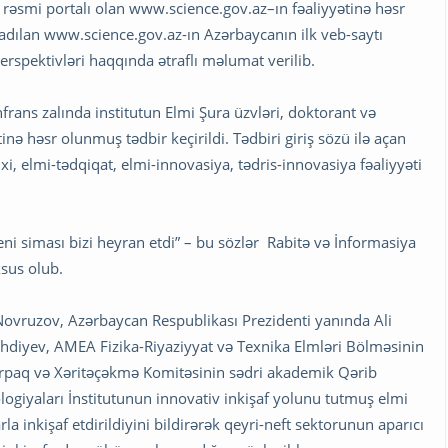
rəsmi portalı olan www.science.gov.az–ın fəaliyyətinə həsr
radılan www.science.gov.az-ın Azərbaycanın ilk veb-saytı
 perspektivləri haqqında ətraflı məlumat verilib.
frans zalında institutun Elmi Şura üzvləri, doktorant və
ətinə həsr olunmuş tədbir keçirildi. Tədbiri giriş sözü ilə açan
i, elmi-tədqiqat, elmi-innovasiya, tədris-innovasiya fəaliyyəti
ni siması bizi heyran etdi” – bu sözlər Rabitə və İnformasiya
sus olub.
Novruzov, Azərbaycan Respublikası Prezidenti yanında Ali
ehdiyev, AMEA Fizika-Riyaziyyat və Texnika Elmləri Bölməsinin
orpaq və Xəritəçəkmə Komitəsinin sədri akademik Qərib
iyaları İnstitutunun innovativ inkişaf yolunu tutmuş elmi
 inkişaf etdirildiyini bildirərək qeyri-neft sektorunun aparıcı