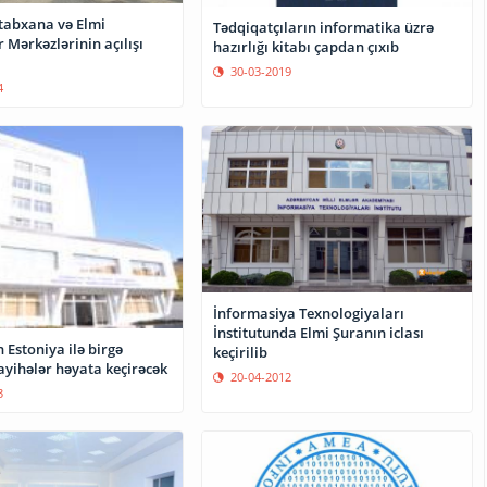
itabxana və Elmi
Tədqiqatçıların informatika üzrə
 Mərkəzlərinin açılışı
hazırlığı kitabı çapdan çıxıb
30-03-2019
4
İnformasiya Texnologiyaları
İnstitutunda Elmi Şuranın iclası
Estoniya ilə birgə
keçirilib
ayihələr həyata keçirəcək
20-04-2012
3