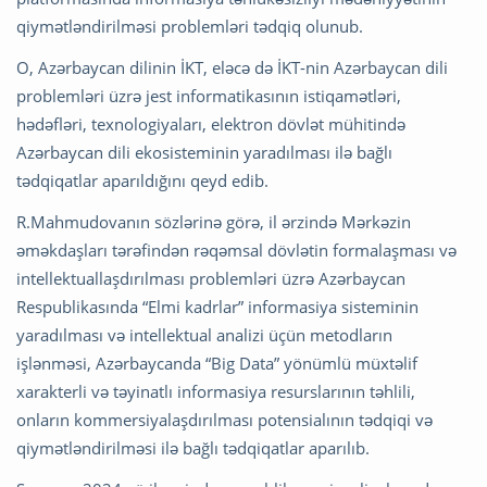
qiymətləndirilməsi problemləri tədqiq olunub.
O, Azərbaycan dilinin İKT, eləcə də İKT-nin Azərbaycan dili
problemləri üzrə jest informatikasının istiqamətləri,
hədəfləri, texnologiyaları, elektron dövlət mühitində
Azərbaycan dili ekosisteminin yaradılması ilə bağlı
tədqiqatlar aparıldığını qeyd edib.
R.Mahmudovanın sözlərinə görə, il ərzində Mərkəzin
əməkdaşları tərəfindən rəqəmsal dövlətin formalaşması və
intellektuallaşdırılması problemləri üzrə Azərbaycan
Respublikasında “Elmi kadrlar” informasiya sisteminin
yaradılması və intellektual analizi üçün metodların
işlənməsi, Azərbaycanda “Big Data” yönümlü müxtəlif
xarakterli və təyinatlı informasiya resurslarının təhlili,
onların kommersiyalaşdırılması potensialının tədqiqi və
qiymətləndirilməsi ilə bağlı tədqiqatlar aparılıb.