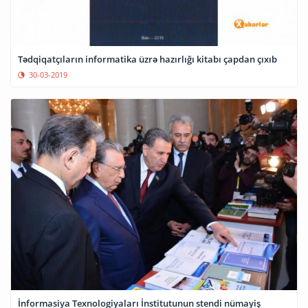
Tədqiqatçıların informatika üzrə hazırlığı kitabı çapdan çıxıb
30-03-2019
İnformasiya Texnologiyaları İnstitutunun stendi nümayiş