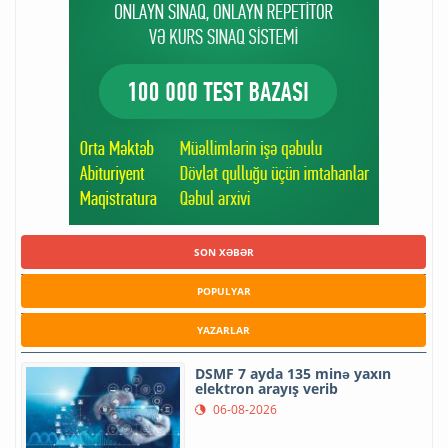
SON XƏBƏR
POPULYAR
YAZARLAR
DSMF 7 ayda 135 minə yaxın
elektron arayış verib
06-08-2026