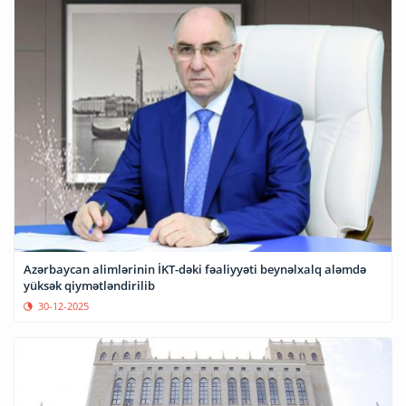
Azərbaycan alimlərinin İKT-dəki fəaliyyəti beynəlxalq aləmdə
yüksək qiymətləndirilib
30-12-2025