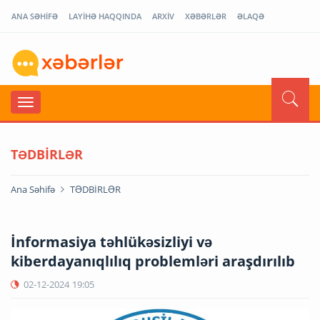
ANA SƏHİFƏ
LAYİHƏ HAQQINDA
ARXİV
XƏBƏRLƏR
ƏLAQƏ
TƏDBİRLƏR
Ana Səhifə
TƏDBİRLƏR
İnformasiya təhlükəsizliyi və
kiberdayanıqlılıq problemləri araşdırılıb
02-12-2024
19:05