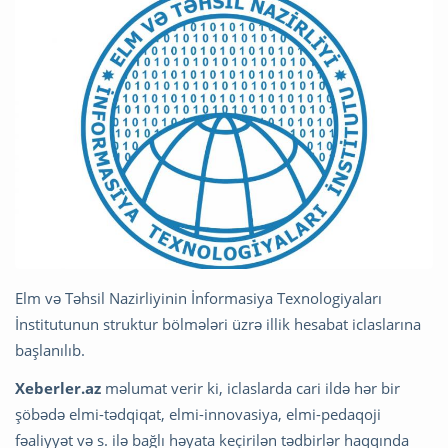
Elm və Təhsil Nazirliyinin İnformasiya Texnologiyaları
İnstitutunun struktur bölmələri üzrə illik hesabat iclaslarına
başlanılıb.
Xeberler.az
məlumat verir ki, iclaslarda cari ildə hər bir
şöbədə elmi-tədqiqat, elmi-innovasiya, elmi-pedaqoji
fəaliyyət və s. ilə bağlı həyata keçirilən tədbirlər haqqında