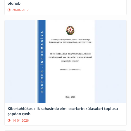
olunub
28-04-2017
Kibertəhlükəsizlik sahəsində elmi əsərlərin xülasələri toplusu
çapdan çıxıb
14-04-2026