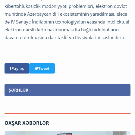
kibertəhlükəsizlik mədəniyyəti problemləri, elektron dövlət
mühitində Azərbaycan dili ekosisteminin yaradılması, eləcə
də IV Sənaye İnqilabının texnologiyaları əsasında intellektual
elektron dərsliklərin hazırlanması ilə bağlı tədqiqatların
davam etdirilməsinə dair təklif və tövsiyələrini səsləndirib.
Paylaş
Tweet
ŞƏRHLƏR
OXŞAR XƏBƏRLƏR