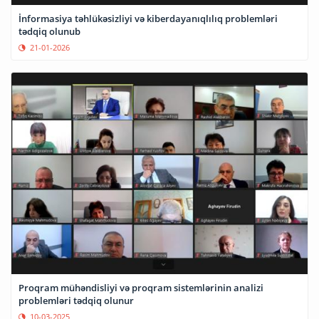
İnformasiya təhlükəsizliyi və kiberdayanıqlılıq problemləri
tədqiq olunub
21-01-2026
Proqram mühəndisliyi və proqram sistemlərinin analizi
problemləri tədqiq olunur
10-03-2025