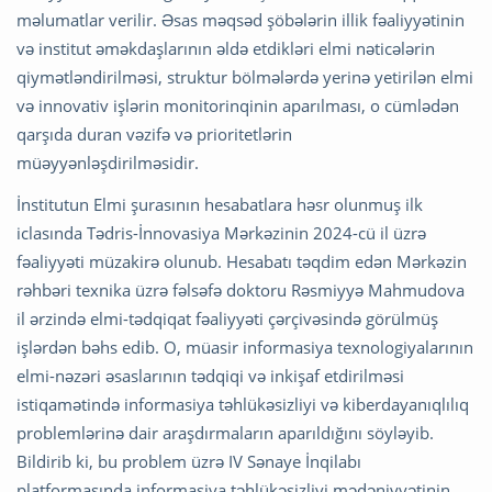
məlumatlar verilir. Əsas məqsəd şöbələrin illik fəaliyyətinin
və institut əməkdaşlarının əldə etdikləri elmi nəticələrin
qiymətləndirilməsi, struktur bölmələrdə yerinə yetirilən elmi
və innovativ işlərin monitorinqinin aparılması, o cümlədən
qarşıda duran vəzifə və prioritetlərin
müəyyənləşdirilməsidir.
İnstitutun Elmi şurasının hesabatlara həsr olunmuş ilk
iclasında Tədris-İnnovasiya Mərkəzinin 2024-cü il üzrə
fəaliyyəti müzakirə olunub. Hesabatı təqdim edən Mərkəzin
rəhbəri texnika üzrə fəlsəfə doktoru Rəsmiyyə Mahmudova
il ərzində elmi-tədqiqat fəaliyyəti çərçivəsində görülmüş
işlərdən bəhs edib. O, müasir informasiya texnologiyalarının
elmi-nəzəri əsaslarının tədqiqi və inkişaf etdirilməsi
istiqamətində informasiya təhlükəsizliyi və kiberdayanıqlılıq
problemlərinə dair araşdırmaların aparıldığını söyləyib.
Bildirib ki, bu problem üzrə IV Sənaye İnqilabı
platformasında informasiya təhlükəsizliyi mədəniyyətinin