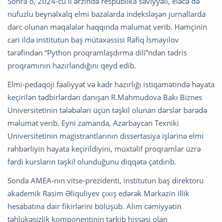
Sonra o, 2024-cü il ərzində respublika səviyyəli, eləcə də
nüfuzlu beynəlxalq elmi bazalarda indeksləşən jurnallarda
dərc olunan məqalələr haqqında məlumat verib. Həmçinin
cari ildə institutun baş mütəxəssisi Rafiq İsmayılov
tərəfindən “Python proqramlaşdırma dili”ndən tədris
proqramının hazırlandığını qeyd edib.
Elmi-pedaqoji fəaliyyət və kadr hazırlığı istiqamətində həyata
keçirilən tədbirlərdən danışan R.Mahmudova Bakı Biznes
Universitetinin tələbələri üçün təşkil olunan dərslər barədə
məlumat verib. Eyni zamanda, Azərbaycan Texniki
Universitetinin magistrantlarının dissertasiya işlərinə elmi
rəhbərliyin həyata keçirildiyini, müxtəlif proqramlar üzrə
fərdi kursların təşkil olunduğunu diqqətə çatdırıb.
Sonda AMEA-nın vitse-prezidenti, institutun baş direktoru
akademik Rasim Əliquliyev çıxış edərək Mərkəzin illik
hesabatına dair fikirlərini bölüşüb. Alim cəmiyyətin
təhlükəsizlik komponentinin tərkib hissəsi olan