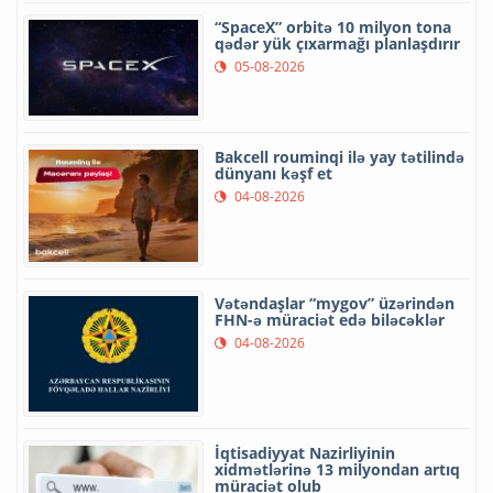
“SpaceX” orbitə 10 milyon tona
qədər yük çıxarmağı planlaşdırır
05-08-2026
Bakcell rouminqi ilə yay tətilində
dünyanı kəşf et
04-08-2026
Vətəndaşlar “mygov” üzərindən
FHN-ə müraciət edə biləcəklər
04-08-2026
İqtisadiyyat Nazirliyinin
xidmətlərinə 13 milyondan artıq
müraciət olub