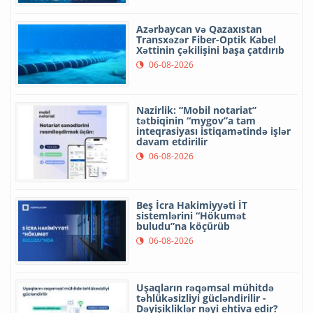
Azərbaycan və Qazaxıstan
Transxəzər Fiber-Optik Kabel
Xəttinin çəkilişini başa çatdırıb
06-08-2026
Nazirlik: “Mobil notariat”
tətbiqinin “mygov”a tam
inteqrasiyası istiqamətində işlər
davam etdirilir
06-08-2026
Beş İcra Hakimiyyəti İT
sistemlərini “Hökumət
buludu”na köçürüb
06-08-2026
Uşaqların rəqəmsal mühitdə
təhlükəsizliyi gücləndirilir -
Dəyişikliklər nəyi ehtiva edir?