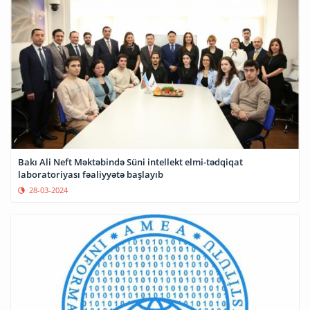
Bakı Ali Neft Məktəbində Süni intellekt elmi-tədqiqat
laboratoriyası fəaliyyətə başlayıb
28-03-2024