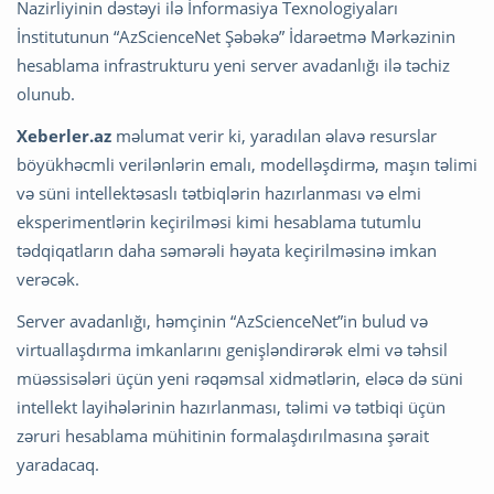
Nazirliyinin dəstəyi ilə İnformasiya Texnologiyaları
İnstitutunun “AzScienceNet Şəbəkə” İdarəetmə Mərkəzinin
hesablama infrastrukturu yeni server avadanlığı ilə təchiz
olunub.
Xeberler.az
məlumat verir ki, yaradılan əlavə resurslar
böyükhəcmli verilənlərin emalı, modelləşdirmə, maşın təlimi
və süni intellektəsaslı tətbiqlərin hazırlanması və elmi
eksperimentlərin keçirilməsi kimi hesablama tutumlu
tədqiqatların daha səmərəli həyata keçirilməsinə imkan
verəcək.
Server avadanlığı, həmçinin “AzScienceNet”in bulud və
virtuallaşdırma imkanlarını genişləndirərək elmi və təhsil
müəssisələri üçün yeni rəqəmsal xidmətlərin, eləcə də süni
intellekt layihələrinin hazırlanması, təlimi və tətbiqi üçün
zəruri hesablama mühitinin formalaşdırılmasına şərait
yaradacaq.