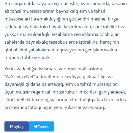
Bu istiqamətdə həyata keçirilən işlər, eyni zamanda, ölkənin
ali təhsil müəssisələrinin beynəlxalq elm və təhsil
müəssisələri ilə əməkdaşlığının gücləndirilməsinə, birgə
tədqiqat layihələrinin həyata keçirilməsinə, süni intellekt və
yüksək məhsuldarlıqlı hesablama resurslarına tələb olan
sahələrdə beynəlxalq təşəbbüslərdə iştirakına, həmçinin
qlobal elmi şəbəkələrə inteqrasiyasının genişlənməsinə
mühüm töhfə verəcək.
Yeni avadanlığın istismara verilməsi nəticəsində
“AzScienceNet” xidmətlərinin keyfiyyəti, etibarlılığı və
dayanıqlılığı daha da artacaq, elm və təhsil müəssisələri
üçün müasir rəqəmsal infrastruktur imkanları genişlənəcək,
süni intellekt texnologiyalarının elmi tədqiqatlarda və tədris
prosesində tətbiqi üçün yeni imkanlar yaranacaq.
Paylaş
Tweet