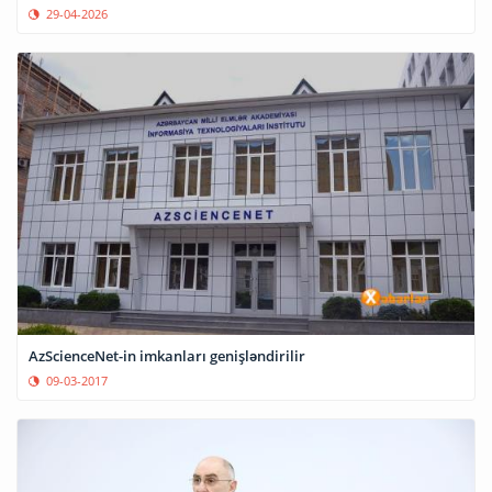
29-04-2026
AzScienceNet-in imkanları genişləndirilir
09-03-2017