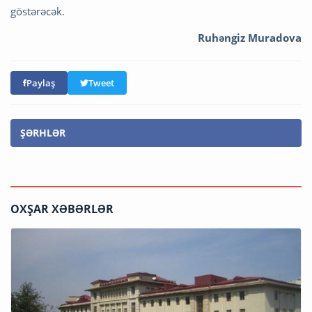
göstərəcək.
Ruhəngiz Muradova
Paylaş
Tweet
ŞƏRHLƏR
OXŞAR XƏBƏRLƏR