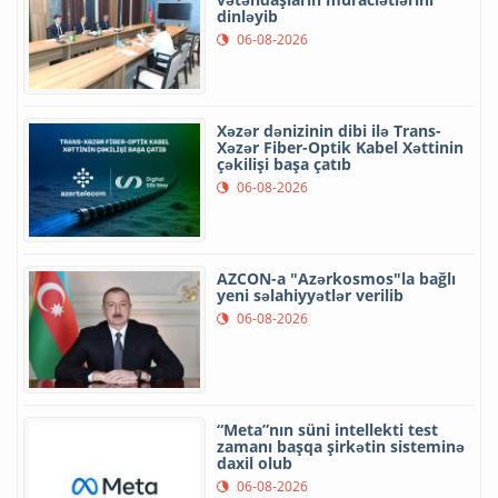
dinləyib
06-08-2026
Xəzər dənizinin dibi ilə Trans-
Xəzər Fiber-Optik Kabel Xəttinin
çəkilişi başa çatıb
06-08-2026
AZCON-a "Azərkosmos"la bağlı
yeni səlahiyyətlər verilib
06-08-2026
“Meta”nın süni intellekti test
zamanı başqa şirkətin sisteminə
daxil olub
06-08-2026