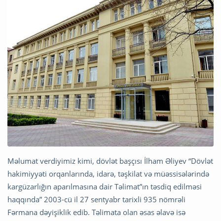
Məlumat verdiyimiz kimi, dövlət başçısı İlham Əliyev “Dövlət
hakimiyyəti orqanlarında, idarə, təşkilat və müəssisələrində
kargüzarlığın aparılmasına dair Təlimat”ın təsdiq edilməsi
haqqında” 2003-cü il 27 sentyabr tarixli 935 nömrəli
Fərmana dəyişiklik edib. Təlimata olan əsas əlavə isə