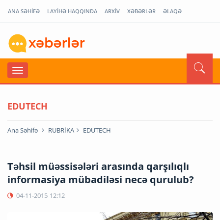
ANA SƏHİFƏ
LAYİHƏ HAQQINDA
ARXİV
XƏBƏRLƏR
ƏLAQƏ
EDUTECH
Ana Səhifə
RUBRİKA
EDUTECH
Təhsil müəssisələri arasında qarşılıqlı
informasiya mübadiləsi necə qurulub?
04-11-2015
12:12