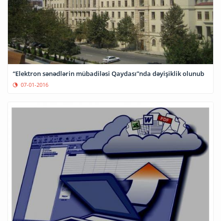
“Elektron sənədlərin mübadiləsi Qaydası”nda dəyişiklik olunub
07-01-2016