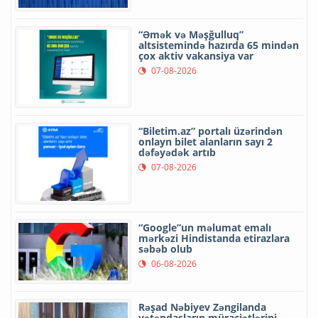
“Əmək və Məşğulluq”
altsistemində hazırda 65 mindən
çox aktiv vakansiya var
07-08-2026
“Biletim.az” portalı üzərindən
onlayn bilet alanların sayı 2
dəfəyədək artıb
07-08-2026
“Google”un məlumat emalı
mərkəzi Hindistanda etirazlara
səbəb olub
06-08-2026
Rəşad Nəbiyev Zəngilanda
vətəndaşların müraciətlərini