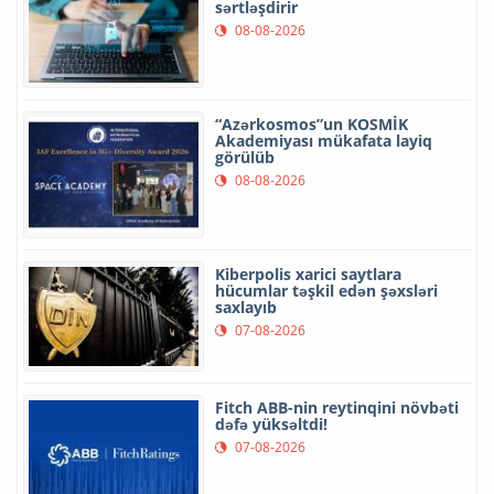
sərtləşdirir
08-08-2026
“Azərkosmos”un KOSMİK
Akademiyası mükafata layiq
görülüb
08-08-2026
Kiberpolis xarici saytlara
hücumlar təşkil edən şəxsləri
saxlayıb
07-08-2026
Fitch ABB-nin reytinqini növbəti
dəfə yüksəltdi!
07-08-2026