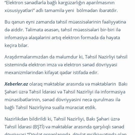
“Elektron sənədlərlə bağlı kargüzarlığın aparılmasının
xüsusiyyətləri” adlı tamamilə yeni bölmədən ibarətdir.
Bu qanun eyni zamanda təhsil müəssisələrinin fəaliyyətinə
də aiddir. Təlimata əsasən, təhsil müəssisələri bir-biri ilə
infomasiya əlaqələrini artıq elektron formada da həyata
keçirə bilər.
Araşdırmalarımızdan da məlumdur ki, Təhsil Nazirliyi təhsil
sistemində elektron imza və elektron sənəd dövriyyəsi
mexanizmlərindən kifayət qədər istifadə edir.
Xeberler.az
olaraq məktəblər arasında və məktəblərin Bakı
Şəhəri üzrə Təhsil İdarəsi və Təhsil Nazirliyi ilə informasiya
münasibətlərinin, sənəd dövriyyəsini necə qurulması ilə
bağlı Təhsil Nazirliyinə sualla müraciət etdik.
Nazirlikdən bildirildi ki, Təhsil Nazirliyi, Bakı Şəhəri üzrə
Təhsil İdarəsi (BŞTİ) və məktəblər arasında qarşılıqlı sənəd
dövriyyəsi “Dövlət orqanlarında, dövlət mülkiyyətində olan