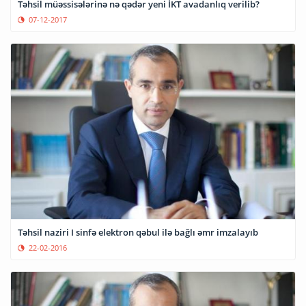
Təhsil müəssisələrinə nə qədər yeni İKT avadanlıq verilib?
07-12-2017
Təhsil naziri I sinfə elektron qəbul ilə bağlı əmr imzalayıb
22-02-2016