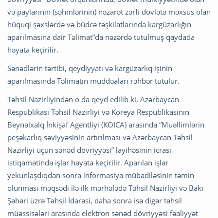
və paylarının (səhmlərinin) nəzarət zərfi dövlətə məxsus olan
hüquqi şəxslərdə və büdcə təşkilatlarında kargüzarlığın
aparılmasına dair Təlimat”da nəzərdə tutulmuş qaydada
həyata keçirilir.
Sənədlərin tərtibi, qeydiyyatı və kargüzarlıq işinin
aparılmasında Təlimatın müddəaları rəhbər tutulur.
Təhsil Nazirliyindən o da qeyd edilib ki, Azərbaycan
Respublikası Təhsil Nazirliyi və Koreya Respublikasının
Beynəlxalq İnkişaf Agentliyi (KOICA) arasında “Müəllimlərin
peşəkarlıq səviyyəsinin artırılması və Azərbaycan Təhsil
Nazirliyi üçün sənəd dövriyyəsi” layihəsinin icrası
istiqamətində işlər həyata keçirilir. Aparılan işlər
yekunlaşdıqdan sonra informasiya mübadiləsinin təmin
olunması məqsədi ilə ilk mərhələdə Təhsil Nazirliyi və Bakı
Şəhəri üzrə Təhsil İdarəsi, daha sonra isə digər təhsil
müəssisələri arasında elektron sənəd dövriyyəsi fəaliyyət