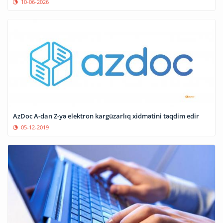
10-06-2026
AzDoc A-dan Z-yə elektron kargüzarlıq xidmətini təqdim edir
05-12-2019