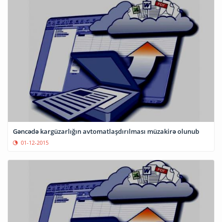
Gəncədə kargüzarlığın avtomatlaşdırılması müzakirə olunub
01-12-2015