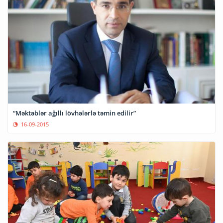
“Məktəblər ağıllı lövhələrlə təmin edilir”
16-09-2015