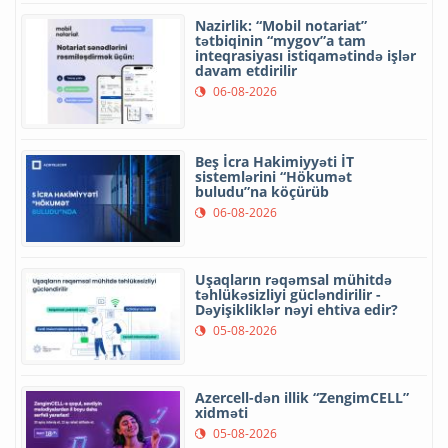
Nazirlik: “Mobil notariat”
tətbiqinin “mygov”a tam
inteqrasiyası istiqamətində işlər
davam etdirilir
06-08-2026
Beş İcra Hakimiyyəti İT
sistemlərini “Hökumət
buludu”na köçürüb
06-08-2026
Uşaqların rəqəmsal mühitdə
təhlükəsizliyi gücləndirilir -
Dəyişikliklər nəyi ehtiva edir?
05-08-2026
Azercell-dən illik “ZengimCELL”
xidməti
05-08-2026