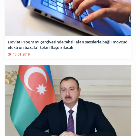
Dövlət Proqramı çərçivəsində təhsil alan şəxslərlə bağlı mövcud
elektron bazalar təkmilləşdiriləcək
18-01-2019