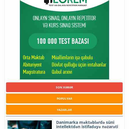
SON XƏBƏR
POPULYAR
YAZARLAR
Danimarka məktəblərdə süni
intellektdən istifadəyə nəzarəti