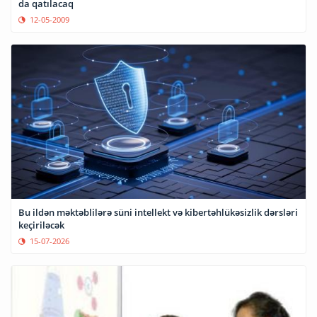
da qatılacaq
12-05-2009
Bu ildən məktəblilərə süni intellekt və kibertəhlükəsizlik dərsləri
keçiriləcək
15-07-2026