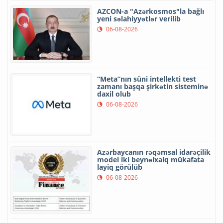
AZCON-a "Azərkosmos"la bağlı
yeni səlahiyyətlər verilib
06-08-2026
“Meta”nın süni intellekti test
zamanı başqa şirkətin sisteminə
daxil olub
06-08-2026
Azərbaycanın rəqəmsal idarəçilik
model iki beynəlxalq mükafata
layiq görülüb
06-08-2026