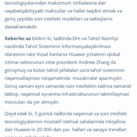
texnologiyalarından maksimum istifadəsinə dair
rəqabətqabiliyyətli məhsullar və həllər təqdim etmək və
geniş çeşiddə süni intellekt modelləri və tətbiqlərini
dəstəkləməkdir.
Xeberler.az
bildirir ki, tədbirdə Elm və Təhsil Nazirliyi
nəzdində Təhsil Sisteminin İnformasiyalaşdırılması
idarəsinin rəisi Vüsal Xanlarov Huawei şirkətinin qlobal
ictimai sektorunun vitse prezidenti Andrew Zhang ilə
görüşmüş və bütün təhsil pillələləri üzrə təhsil sisteminin
rəqəmsallaşması istiqamətində müzakirələr aparmışdır.
Görüş zamanı eyni zamanda süni intellektin tədrisə səmərəli
tətbiqi, rəqəmsal öyrənmə infrastrukturunun təkmilləşməsi
mövzuları da yer almışdır.
Qeyd edək ki, 3 günlük tədbirdə rəqəmsal və süni intellekt
texnologiyalarının müxtəlif istehsal sahələrində inkişafına
dair Huawei-in 20 000-dən çox həlləri və sənaye trendləri