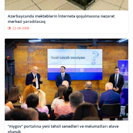
Azərbaycanda məktəblərin İnternetə qoşulmasına nəzarət
mərkəzi yaradılacaq
22-08-2008
“mygov” portalına yeni təhsil sənədləri və məlumatları əlavə
olunub