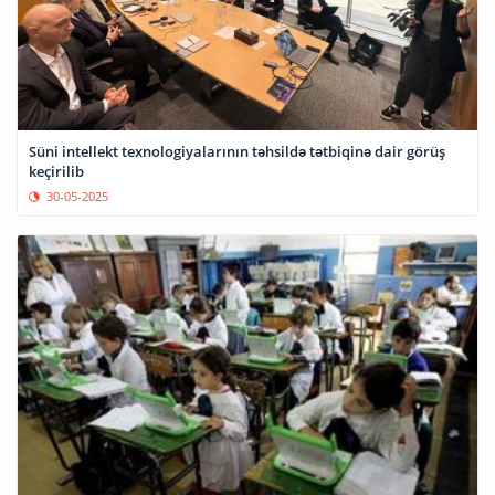
Süni intellekt texnologiyalarının təhsildə tətbiqinə dair görüş
keçirilib
30-05-2025