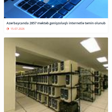
Azərbaycanda 2857 məktəb genişzolaqlı internetlə təmin olunub
15-07-2026