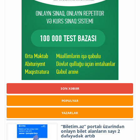
SON XƏBƏR
POPULYAR
YAZARLAR
“Biletim.az” portalı üzərindən
onlayn bilet alanların sayı 2
dəfəyədək artıb