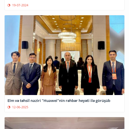
19-07-2024
Elm və təhsil naziri "Huawei"nin rəhbər heyəti ilə görüşüb
12-06-2025