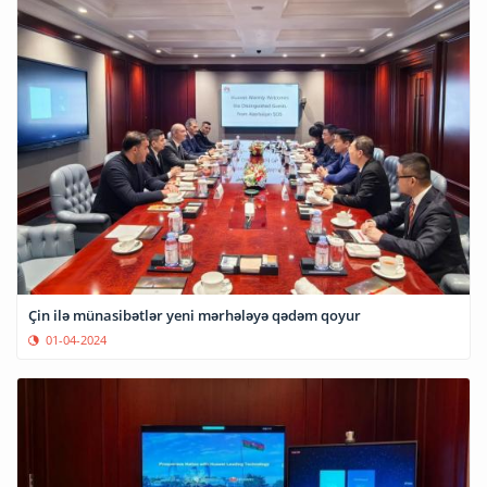
Çin ilə münasibətlər yeni mərhələyə qədəm qoyur
01-04-2024