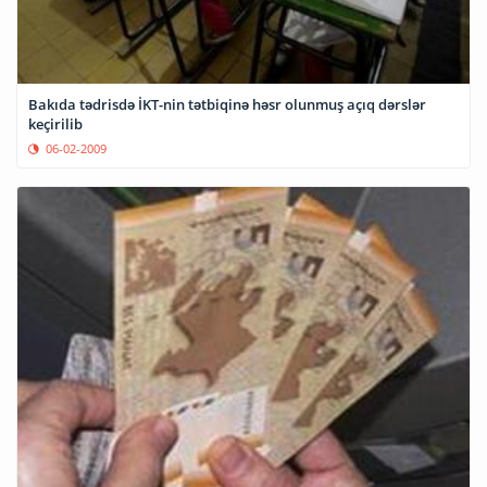
Bakıda tədrisdə İKT-nin tətbiqinə həsr olunmuş açıq dərslər
keçirilib
06-02-2009