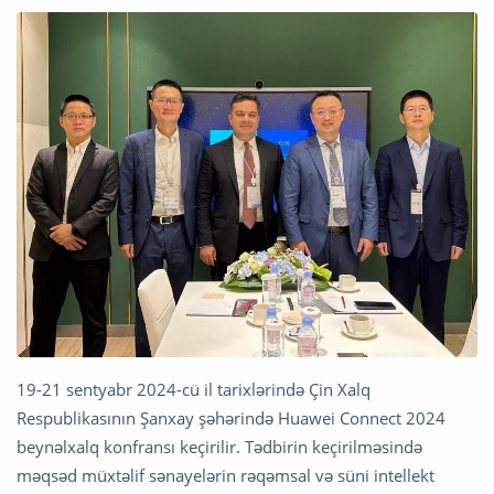
19-21 sentyabr 2024-cü il tarixlərində Çin Xalq
Respublikasının Şanxay şəhərində Huawei Connect 2024
beynəlxalq konfransı keçirilir. Tədbirin keçirilməsində
məqsəd müxtəlif sənayelərin rəqəmsal və süni intellekt