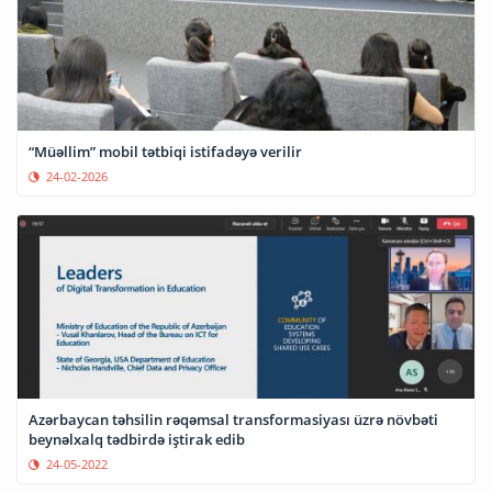
“Müəllim” mobil tətbiqi istifadəyə verilir
24-02-2026
Azərbaycan təhsilin rəqəmsal transformasiyası üzrə növbəti
beynəlxalq tədbirdə iştirak edib
24-05-2022