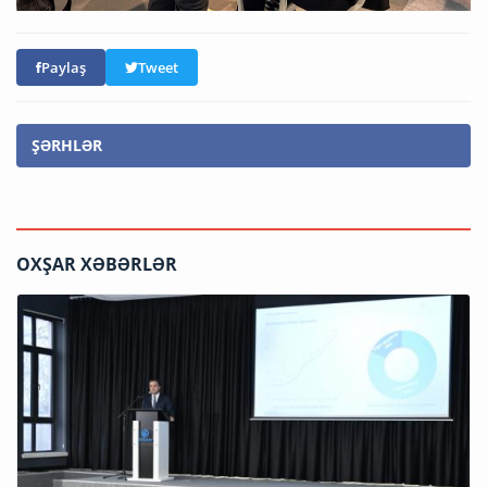
Paylaş
Tweet
ŞƏRHLƏR
OXŞAR XƏBƏRLƏR