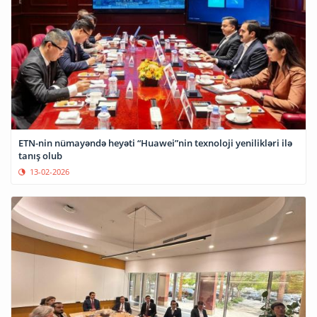
ETN-nin nümayəndə heyəti “Huawei”nin texnoloji yenilikləri ilə
tanış olub
13-02-2026