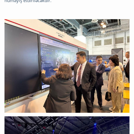
nümayiş etdiriləcəkdir.