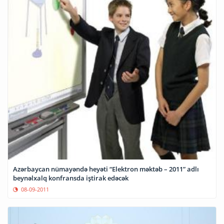
Azərbaycan nümayəndə heyəti “Elektron məktəb – 2011” adlı
beynəlxalq konfransda iştirak edəcək
08-09-2011