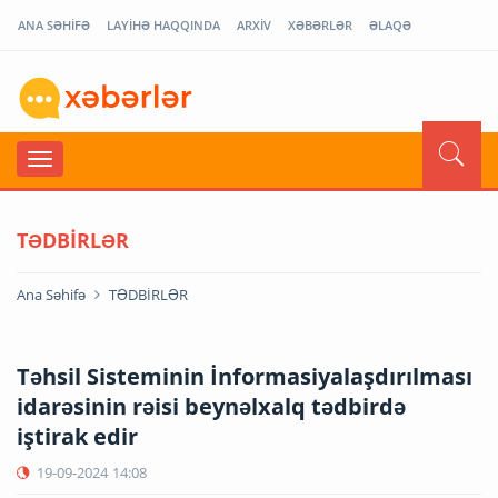
ANA SƏHİFƏ
LAYİHƏ HAQQINDA
ARXİV
XƏBƏRLƏR
ƏLAQƏ
TƏDBİRLƏR
Ana Səhifə
TƏDBİRLƏR
Təhsil Sisteminin İnformasiyalaşdırılması
idarəsinin rəisi beynəlxalq tədbirdə
iştirak edir
19-09-2024
14:08