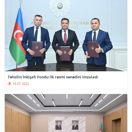
Təhsilin İnkişafı Fondu ilk rəsmi sənədini imzaladı
14-07-2022