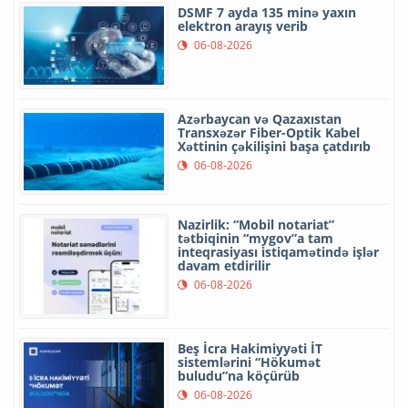
DSMF 7 ayda 135 minə yaxın
elektron arayış verib
06-08-2026
Azərbaycan və Qazaxıstan
Transxəzər Fiber-Optik Kabel
Xəttinin çəkilişini başa çatdırıb
06-08-2026
Nazirlik: “Mobil notariat”
tətbiqinin “mygov”a tam
inteqrasiyası istiqamətində işlər
davam etdirilir
06-08-2026
Beş İcra Hakimiyyəti İT
sistemlərini “Hökumət
buludu”na köçürüb
06-08-2026