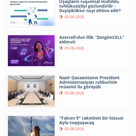
Uşaqların rəqəmsal mühitdə
təhlükəsizliyi gücləndirilir -
Dəyişikliklər nəyi ehtiva edir?
05-08-2026
Azercell-dən illik “ZengimCELL”
xidməti
05-08-2026
Nazir Qazaxıstanın Prezident
Administrasiyası rəhbərinin
müavini ilə görüşüb
05-08-2026
"Falcon 9" raketinin bir hissəsi
Ayla toqquşacaq
05-08-2026