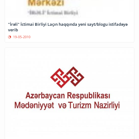
"İrəli" İctimai Birliyi Laçın haqqında yeni sayt/blogu istifadəyə
verib
19-05-2010