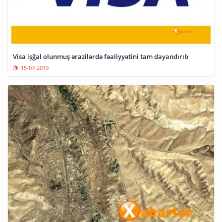
Visa işğal olunmuş ərazilərdə fəaliyyətini tam dayandırıb
15-07-2019