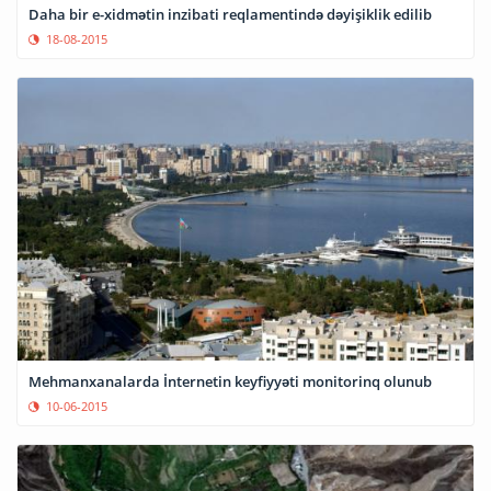
Daha bir e-xidmətin inzibati reqlamentində dəyişiklik edilib
18-08-2015
Mehmanxanalarda İnternetin keyfiyyəti monitorinq olunub
10-06-2015