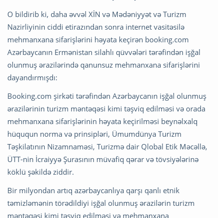
O bildirib ki, daha əvvəl XİN və Mədəniyyət və Turizm
Nazirliyinin ciddi etirazından sonra internet vasitəsilə
mehmanxana sifarişlərini həyata keçirən booking.com
Azərbaycanın Ermənistan silahlı qüvvələri tərəfindən işğal
olunmuş ərazilərində qanunsuz mehmanxana sifarişlərini
dayandırmışdı:
Booking.com şirkəti tərəfindən Azərbaycanın işğal olunmuş
ərazilərinin turizm məntəqəsi kimi təşviq edilməsi və orada
mehmanxana sifarişlərinin həyata keçirilməsi beynəlxalq
hüququn norma və prinsipləri, Ümumdünya Turizm
Təşkilatının Nizamnaməsi, Turizmə dair Qlobal Etik Məcəllə,
ÜTT-nin İcraiyyə Şurasının müvafiq qərar və tövsiyələrinə
köklü şəkildə ziddir.
Bir milyondan artıq azərbaycanlıya qarşı qanlı etnik
təmizləmənin törədildiyi işğal olunmuş ərazilərin turizm
məntəqəsi kimi təşviq edilməsi və mehmanxana