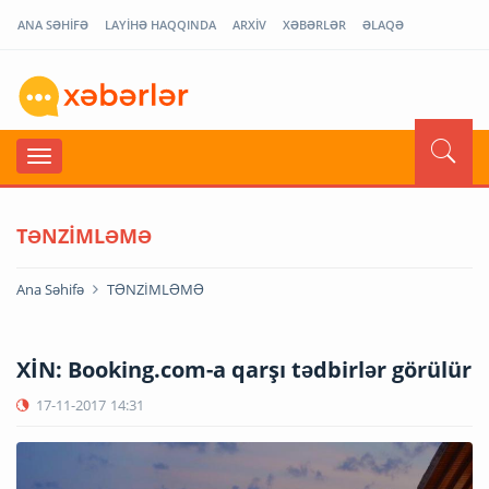
ANA SƏHİFƏ
LAYİHƏ HAQQINDA
ARXİV
XƏBƏRLƏR
ƏLAQƏ
TƏNZİMLƏMƏ
Ana Səhifə
TƏNZİMLƏMƏ
XİN: Booking.com-a qarşı tədbirlər görülür
17-11-2017
14:31