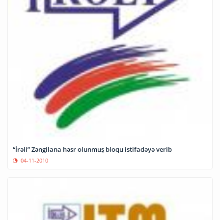
“İrəli” Zəngilana həsr olunmuş bloqu istifadəyə verib
04-11-2010