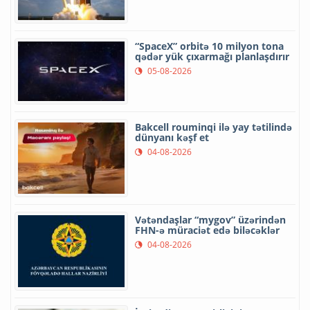
“SpaceX” orbitə 10 milyon tona
qədər yük çıxarmağı planlaşdırır
05-08-2026
Bakcell rouminqi ilə yay tətilində
dünyanı kəşf et
04-08-2026
Vətəndaşlar “mygov” üzərindən
FHN-ə müraciət edə biləcəklər
04-08-2026