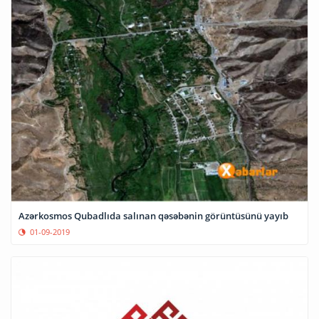
Azərkosmos Qubadlıda salınan qəsəbənin görüntüsünü yayıb
01-09-2019