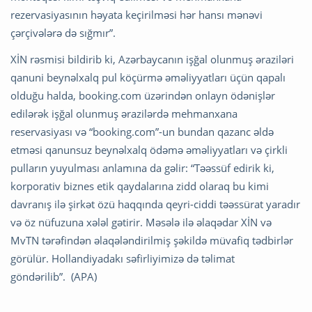
rezervasiyasının həyata keçirilməsi hər hansı mənəvi
çərçivələrə də sığmır”.
XİN rəsmisi bildirib ki, Azərbaycanın işğal olunmuş əraziləri
qanuni beynəlxalq pul köçürmə əməliyyatları üçün qapalı
olduğu halda, booking.com üzərindən onlayn ödənişlər
edilərək işğal olunmuş ərazilərdə mehmanxana
reservasiyası və “booking.com”-un bundan qazanc əldə
etməsi qanunsuz beynəlxalq ödəmə əməliyyatları və çirkli
pulların yuyulması anlamına da gəlir: “Təəssüf edirik ki,
korporativ biznes etik qaydalarına zidd olaraq bu kimi
davranış ilə şirkət özü haqqında qeyri-ciddi təəssürat yaradır
və öz nüfuzuna xələl gətirir. Məsələ ilə əlaqədar XİN və
MvTN tərəfindən əlaqələndirilmiş şəkildə müvafiq tədbirlər
görülür. Hollandiyadakı səfirliyimizə də təlimat
göndərilib”. (APA)