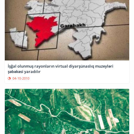
İşğal olunmuş rayonların virtual diyarşünaslıq muzeyləri
şəbəkəsi yaradılır
04-10-2010