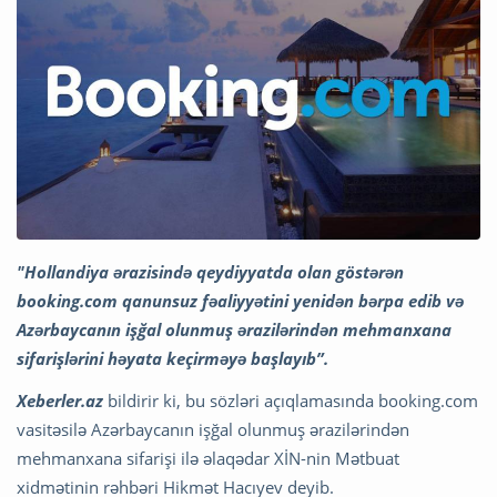
"Hollandiya ərazisində qeydiyyatda olan göstərən
booking.com qanunsuz fəaliyyətini yenidən bərpa edib və
Azərbaycanın işğal olunmuş ərazilərindən mehmanxana
sifarişlərini həyata keçirməyə başlayıb”.
Xeberler.az
bildirir ki, bu sözləri açıqlamasında booking.com
vasitəsilə Azərbaycanın işğal olunmuş ərazilərindən
mehmanxana sifarişi ilə əlaqədar XİN-nin Mətbuat
xidmətinin rəhbəri Hikmət Hacıyev deyib.