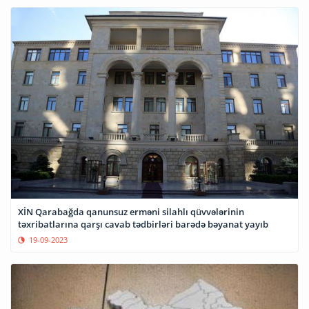
XİN Qarabağda qanunsuz erməni silahlı qüvvələrinin
təxribatlarına qarşı cavab tədbirləri barədə bəyanat yayıb
19-09-2023