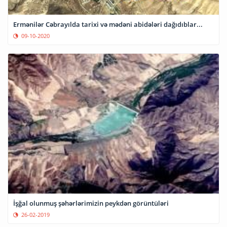
Ermənilər Cəbrayılda tarixi və mədəni abidələri dağıdıblar...
09-10-2020
İşğal olunmuş şəhərlərimizin peykdən görüntüləri
26-02-2019