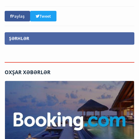
Paylaş
Tweet
ŞƏRHLƏR
OXŞAR XƏBƏRLƏR