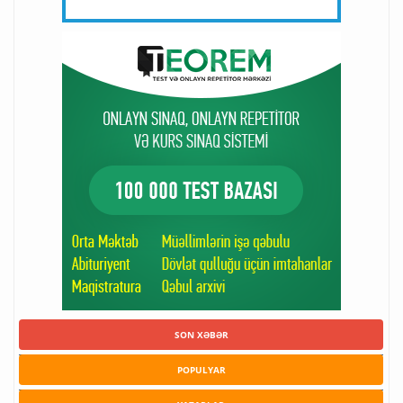
SON XƏBƏR
POPULYAR