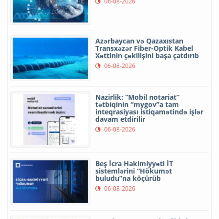
06-08-2026
Azərbaycan və Qazaxıstan
Transxəzər Fiber-Optik Kabel
Xəttinin çəkilişini başa çatdırıb
06-08-2026
Nazirlik: “Mobil notariat”
tətbiqinin “mygov”a tam
inteqrasiyası istiqamətində işlər
davam etdirilir
06-08-2026
Beş İcra Hakimiyyəti İT
sistemlərini “Hökumət
buludu”na köçürüb
06-08-2026