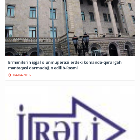
Ermənilərin işğal olunmuş ərazilərdəki komanda-qərargah
məntəqəsi darmadağın edilib-Rəsmi
04-04-2016