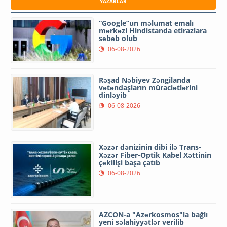
YAZARLAR
“Google”un məlumat emalı
mərkəzi Hindistanda etirazlara
səbəb olub
06-08-2026
Rəşad Nəbiyev Zəngilanda
vətəndaşların müraciətlərini
dinləyib
06-08-2026
Xəzər dənizinin dibi ilə Trans-
Xəzər Fiber-Optik Kabel Xəttinin
çəkilişi başa çatıb
06-08-2026
AZCON-a "Azərkosmos"la bağlı
yeni səlahiyyətlər verilib