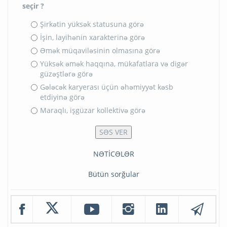
seçir ?
Şirkətin yüksək statusuna görə
İşin, layihənin xarakterinə görə
Əmək müqaviləsinin olmasına görə
Yüksək əmək haqqına, mükafatlara və digər
güzəştlərə görə
Gələcək karyerası üçün əhəmiyyət kəsb
etdiyinə görə
Maraqlı, işgüzar kollektivə görə
NƏTİCƏLƏR
Bütün sorğular