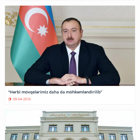
“Hərbi mövqelərimiz daha da möhkəmləndirilib”
09-04-2016