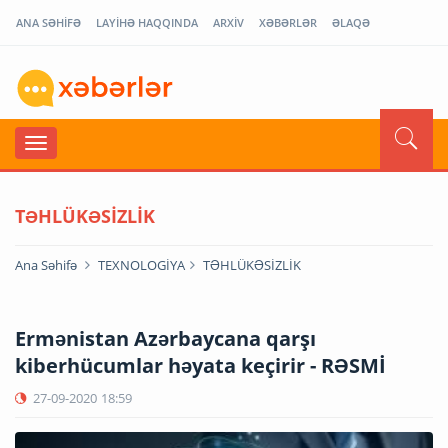
ANA SƏHİFƏ
LAYİHƏ HAQQINDA
ARXİV
XƏBƏRLƏR
ƏLAQƏ
TƏHLÜKƏSİZLİK
Ana Səhifə
TEXNOLOGİYA
TƏHLÜKƏSİZLİK
Ermənistan Azərbaycana qarşı
kiberhücumlar həyata keçirir - RƏSMİ
27-09-2020
18:59