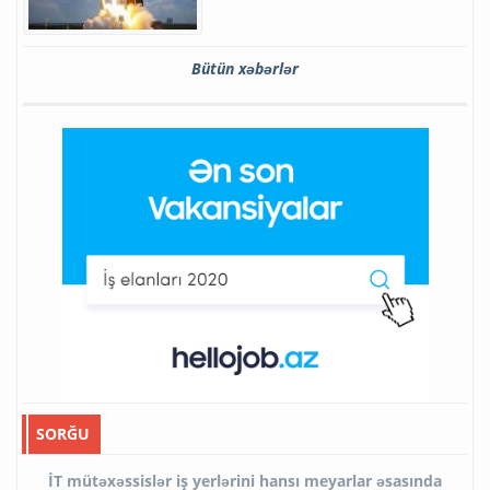
Bütün xəbərlər
SORĞU
İT mütəxəssislər iş yerlərini hansı meyarlar əsasında