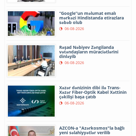
“Google”un məlumat emalı
mərkəzi Hindistanda etirazlara
səbəb olub
06-08-2026
Rəşad Nəbiyev Zəngilanda
vətəndaşların müraciətlərini
dinləyib
06-08-2026
Xəzər dənizinin dibi ilə Trans-
Xəzər Fiber-Optik Kabel Xəttinin
çəkilişi başa çatıb
06-08-2026
AZCON-a "Azərkosmos"la bağlı
yeni səlahiyyətlər verilib