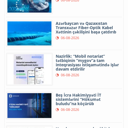
06-08-2026
Azərbaycan və Qazaxıstan
Transxəzər Fiber-Optik Kabel
Xəttinin çəkilişini başa çatdırıb
06-08-2026
Nazirlik: “Mobil notariat”
tətbiqinin “mygov”a tam
inteqrasiyası istiqamətində işlər
davam etdirilir
06-08-2026
Beş İcra Hakimiyyəti İT
sistemlərini “Hökumət
buludu”na köçürüb
06-08-2026