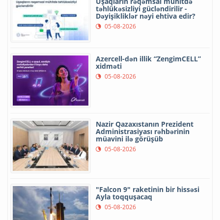
Uşaqların rəqəmsal mühitdə
təhlükəsizliyi gücləndirilir -
Dəyişikliklər nəyi ehtiva edir?
05-08-2026
Azercell-dən illik “ZengimCELL”
xidməti
05-08-2026
Nazir Qazaxıstanın Prezident
Administrasiyası rəhbərinin
müavini ilə görüşüb
05-08-2026
"Falcon 9" raketinin bir hissəsi
Ayla toqquşacaq
05-08-2026