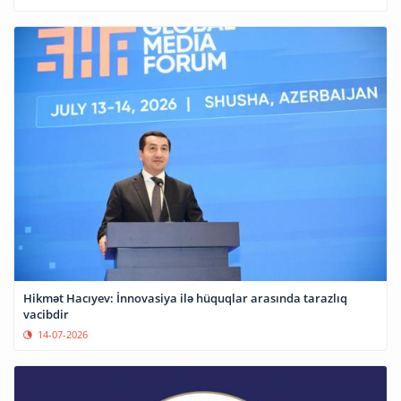
Hikmət Hacıyev: İnnovasiya ilə hüquqlar arasında tarazlıq
vacibdir
14-07-2026