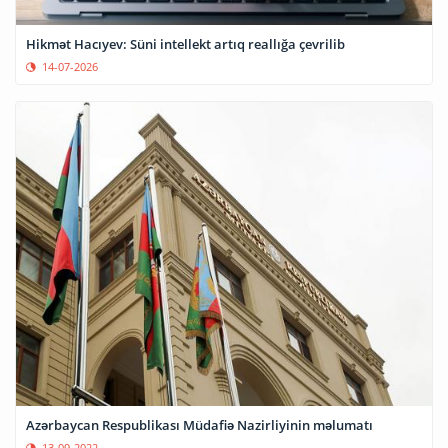
Hikmət Hacıyev: Süni intellekt artıq reallığa çevrilib
14-07-2026
Azərbaycan Respublikası Müdafiə Nazirliyinin məlumatı
13-09-2022