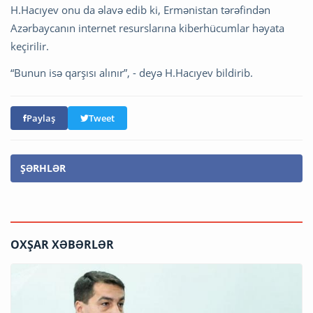
H.Hacıyev onu da əlavə edib ki, Ermənistan tərəfindən
Azərbaycanın internet resurslarına kiberhücumlar həyata
keçirilir.
“Bunun isə qarşısı alınır”, - deyə H.Hacıyev bildirib.
Paylaş
Tweet
ŞƏRHLƏR
OXŞAR XƏBƏRLƏR