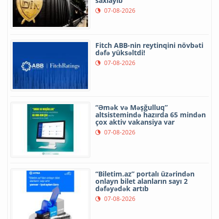
saxlayıb
07-08-2026
Fitch ABB-nin reytinqini növbəti
dəfə yüksəltdi!
07-08-2026
“Əmək və Məşğulluq”
altsistemində hazırda 65 mindən
çox aktiv vakansiya var
07-08-2026
“Biletim.az” portalı üzərindən
onlayn bilet alanların sayı 2
dəfəyədək artıb
07-08-2026