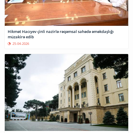
Hikmət Hacıyev çinli nazirlə rəqəmsal sahədə əməkdaşlığı
müzakirə edib
25-04-2026