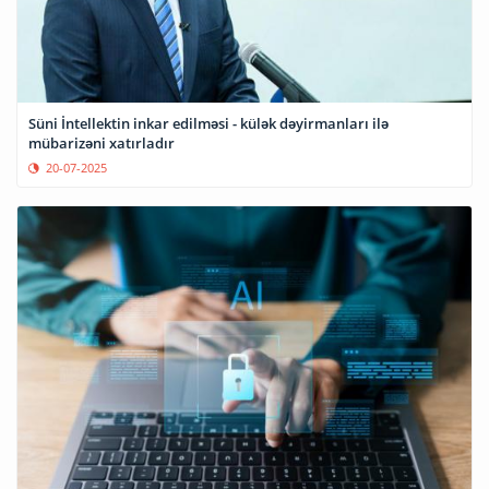
Süni İntellektin inkar edilməsi - külək dəyirmanları ilə
mübarizəni xatırladır
20-07-2025