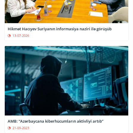
Hikmət Hacıyev Suriyanın informasiya naziri ilə görüşüb
13-07-2026
AMB: “Azərbaycana kiberhücumların aktivliyi artıb”
21-09-2023