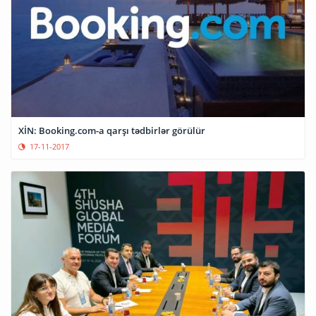
XİN: Booking.com-a qarşı tədbirlər görülür
17-11-2017