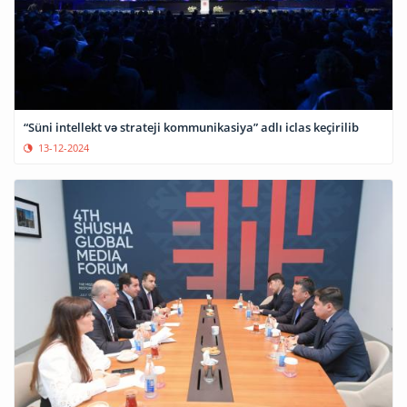
“Süni intellekt və strateji kommunikasiya” adlı iclas keçirilib
13-12-2024