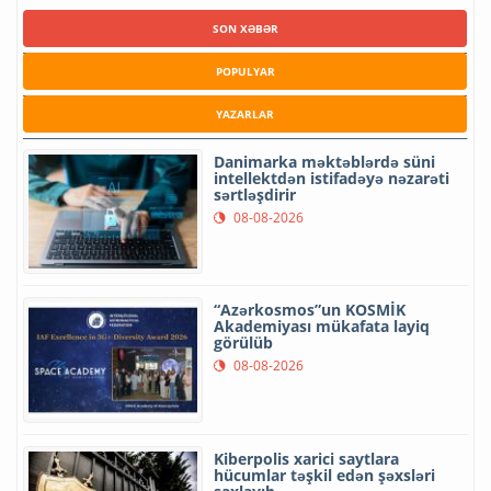
SON XƏBƏR
POPULYAR
YAZARLAR
Danimarka məktəblərdə süni
intellektdən istifadəyə nəzarəti
sərtləşdirir
08-08-2026
“Azərkosmos”un KOSMİK
Akademiyası mükafata layiq
görülüb
08-08-2026
Kiberpolis xarici saytlara
hücumlar təşkil edən şəxsləri