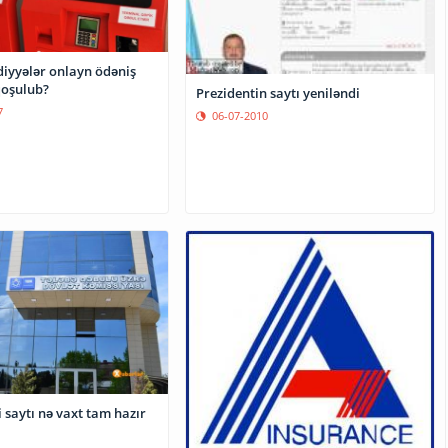
diyyələr onlayn ödəniş
qoşulub?
Prezidentin saytı yeniləndi
7
06-07-2010
 saytı nə vaxt tam hazır