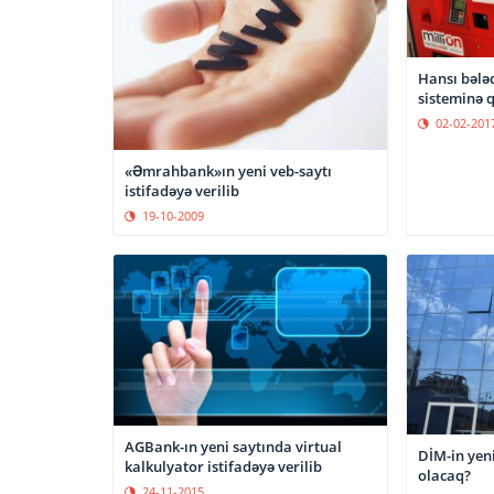
Hansı bələ
sisteminə 
02-02-201
«Əmrahbank»ın yeni veb-saytı
istifadəyə verilib
19-10-2009
AGBank-ın yeni saytında virtual
DİM-in yeni
kalkulyator istifadəyə verilib
olacaq?
24-11-2015