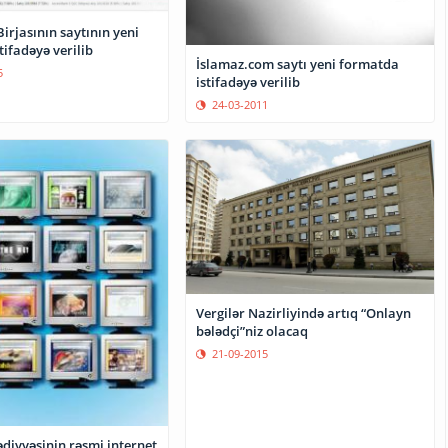
irjasının saytının yeni
tifadəyə verilib
İslamaz.com saytı yeni formatda
5
istifadəyə verilib
24-03-2011
Vergilər Nazirliyində artıq “Onlayn
bələdçi”niz olacaq
21-09-2015
diyyəsinin rəsmi internet