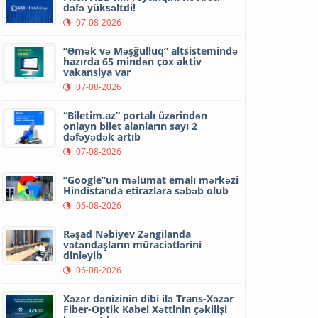
dəfə yüksəltdi!
07-08-2026
“Əmək və Məşğulluq” altsistemində
hazırda 65 mindən çox aktiv
vakansiya var
07-08-2026
“Biletim.az” portalı üzərindən
onlayn bilet alanların sayı 2
dəfəyədək artıb
07-08-2026
“Google”un məlumat emalı mərkəzi
Hindistanda etirazlara səbəb olub
06-08-2026
Rəşad Nəbiyev Zəngilanda
vətəndaşların müraciətlərini
dinləyib
06-08-2026
Xəzər dənizinin dibi ilə Trans-Xəzər
Fiber-Optik Kabel Xəttinin çəkilişi