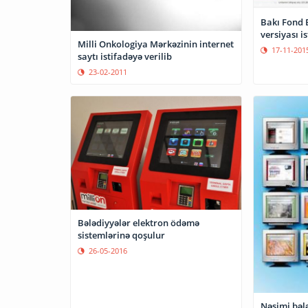
Bakı Fond B
versiyası is
Milli Onkologiya Mərkəzinin internet
17-11-201
saytı istifadəyə verilib
23-02-2011
Bələdiyyələr elektron ödəmə
sistemlərinə qoşulur
26-05-2016
Nəsimi bələ