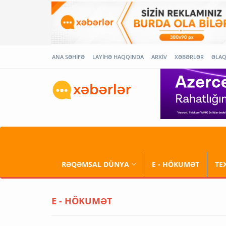
ANA SƏHİFƏ
LAYİHƏ HAQQINDA
ARXİV
XƏBƏRLƏR
ƏLA
RƏQƏMSAL DÜNYA
E - HÖKUMƏT
TE
E - HÖKUMƏT