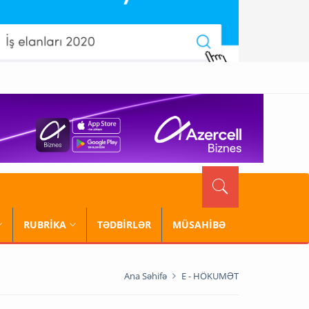
RUBRİKA
TƏDBİRLƏR
MÜSAHİBƏ
Ana Səhifə
E - HÖKUMƏT