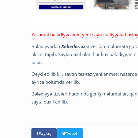
Yasamal bələdiyyəsinin yeni saytı fəaliyyətə başla
Bələdiyyədən
Xeberler.az
-a verilən məlumata görə
əksini tapıb. Sayta daxil olan hər kəs bələdiyyənin
bilər.
Qeyd edilib ki , saytın tez-tez yenilənməsi nəzərd
ayrıca bölümdə verilib.
Bələdiyyə üzvləri haqqında geniş məlumatlar, qanu
sayta daxil edilib.
Paylaş
Tweet