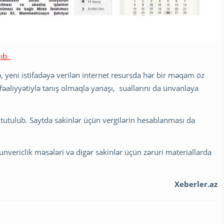
yıb.
, yeni istifadəyə verilən internet resursda hər bir məqam öz
 fəaliyyətiylə tanış olmaqla yanaşı, suallarını da ünvanlaya
ə tutulub. Saytda sakinlər üçün vergilərin hesablanması da
nvericlik məsələri və digər sakinlər üçün zəruri materiallarda
Xeberler.az