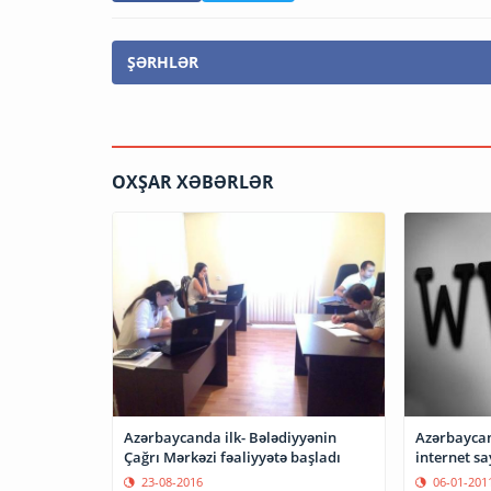
ŞƏRHLƏR
OXŞAR XƏBƏRLƏR
Azərbaycanda ilk- Bələdiyyənin
Azərbaycan
Çağrı Mərkəzi fəaliyyətə başladı
internet sa
23-08-2016
06-01-201