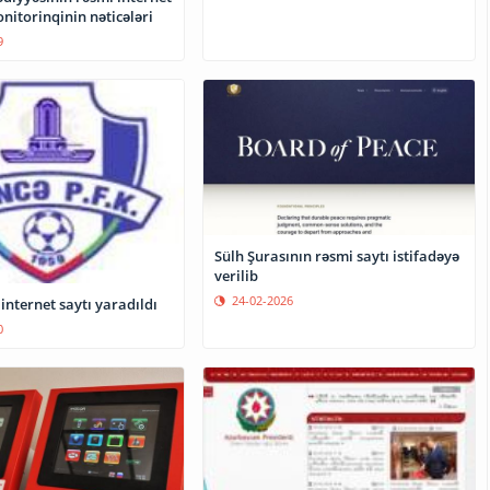
nitorinqinin nəticələri
9
Sülh Şurasının rəsmi saytı istifadəyə
verilib
24-02-2026
internet saytı yaradıldı
0