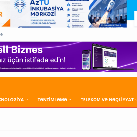
QƏ
XNOLOGİYA
TƏNZİMLƏMƏ
TELEKOM VƏ NƏQLİYYAT