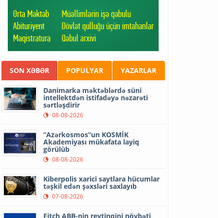
SON XƏBƏR
POPULYAR
YAZARLAR
Danimarka məktəblərdə süni
intellektdən istifadəyə nəzarəti
sərtləşdirir
08-08-2026
“Azərkosmos”un KOSMİK
Akademiyası mükafata layiq
görülüb
08-08-2026
Kiberpolis xarici saytlara hücumlar
təşkil edən şəxsləri saxlayıb
07-08-2026
Fitch ABB-nin reytinqini növbəti