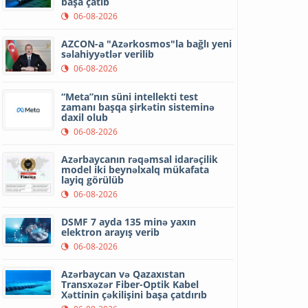
başa çatıb
06-08-2026
AZCON-a "Azərkosmos"la bağlı yeni
səlahiyyətlər verilib
06-08-2026
“Meta”nın süni intellekti test
zamanı başqa şirkətin sisteminə
daxil olub
06-08-2026
Azərbaycanın rəqəmsal idarəçilik
model iki beynəlxalq mükafata
layiq görülüb
06-08-2026
DSMF 7 ayda 135 minə yaxın
elektron arayış verib
06-08-2026
Azərbaycan və Qazaxıstan
Transxəzər Fiber-Optik Kabel
Xəttinin çəkilişini başa çatdırıb