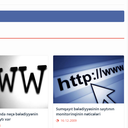
Sumqayıt bələdiyyəsinin saytının
monitorinqinin nəticələri
da neçə bələdiyyənin
ytı var
16-12-2009
1