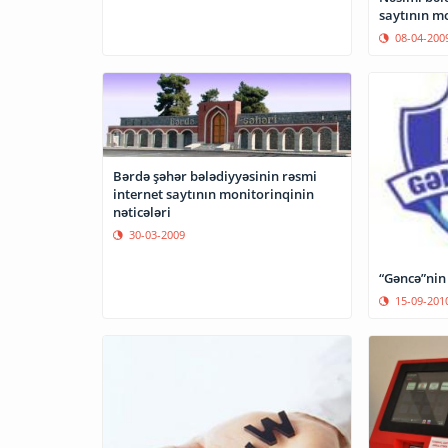
saytının mo
08-04-200
Bərdə şəhər bələdiyyəsinin rəsmi
internet saytının monitorinqinin
nəticələri
30-03-2009
“Gəncə”nin 
15-09-201