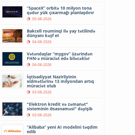
“SpaceX” orbitə 10 milyon tona
qədər yük çıxarmağı planlaşdırır
05-08-2026
Bakcell rouminqi ilə yay tətilində
dünyanı kəşf et
04-08-2026
Vətəndaşlar “mygov” üzərindən
FHN-ə müraciət edə biləcəklər
04-08-2026
İqtisadiyyat Nazirliyinin
xidmətlərinə 13 milyondan artıq
müraciət olub
03-08-2026
"Elektron kredit və zəmanət"
sisteminin Əsasnaməsi" dəyişib
03-08-2026
“Alibaba” yeni AI modelini təqdim
edib