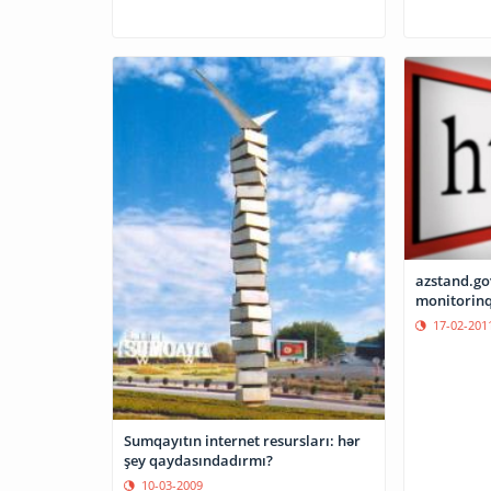
azstand.go
monitorinq
17-02-201
Sumqayıtın internet resursları: hər
şey qaydasındadırmı?
10-03-2009