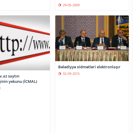
29-05-2009
Bələdiyyə xidmətləri elektronlaşır
02-09-2015
v.az saytın
inin yekunu (İCMAL)
1