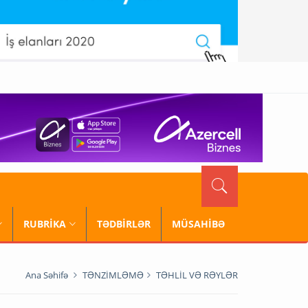
RUBRİKA
TƏDBİRLƏR
MÜSAHİBƏ
Ana Səhifə
TƏNZİMLƏMƏ
TƏHLİL VƏ RƏYLƏR