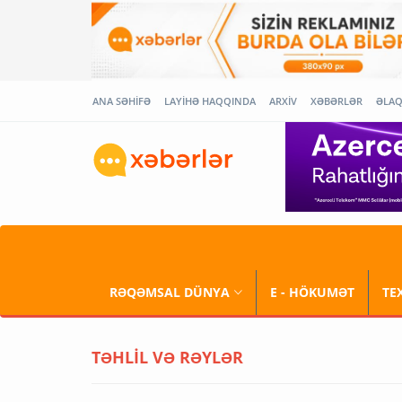
ANA SƏHİFƏ
LAYİHƏ HAQQINDA
ARXİV
XƏBƏRLƏR
ƏLA
RƏQƏMSAL DÜNYA
E - HÖKUMƏT
TE
TƏHLİL VƏ RƏYLƏR