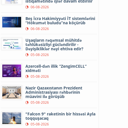
istiqamətində işlər davam etdirilir
06-08-2026
Beş İcra Hakimiyyəti İT sistemlərini
“Hökumət buludu”na köçürüb
06-08-2026
Uşaqların rəqəmsal mühitdə
təhlükəsizliyi gücləndirilir -
Dəyişikliklər nəyi ehtiva edir?
05-08-2026
Azercell-dən illik “ZengimCELL”
xidməti
05-08-2026
Nazir Qazaxıstanın Prezident
Administrasiyası rəhbərinin
müavini ilə görüşüb
05-08-2026
"Falcon 9" raketinin bir hissəsi Ayla
toqquşacaq
05-08-2026