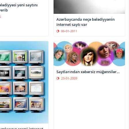
ədiyyəsi yeni saytını
verib
6
Azərbaycanda neçə bələdiyyənin
internet saytı var
06-01-2011
Saytlarından xəbərsiz müğənnilər…
23-01-2009
umlarının rəsmi internet