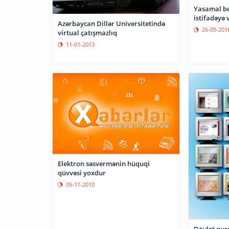
Yasamal bəl
istifadəyə 
Azərbaycan Dillər Universitetində
26-05-201
virtual çatışmazlıq
11-01-2013
Elektron səsvermənin hüquqi
qüvvəsi yoxdur
05-11-2010
Dövlət qur