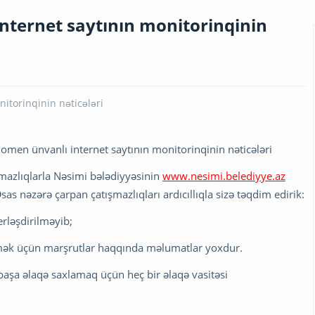
internet saytının monitorinqinin
omen ünvanlı internet saytının monitorinqinin nəticələri
şmazlıqlarla Nəsimi bələdiyyəsinin
www.nesimi.belediyye.az
as nəzərə çarpan çatışmazlıqları ardıcıllıqla sizə təqdim edirik:
rləşdirilməyib;
mək üçün marşrutlar haqqında məlumatlar yoxdur.
irbaşa əlaqə saxlamaq üçün heç bir əlaqə vasitəsi