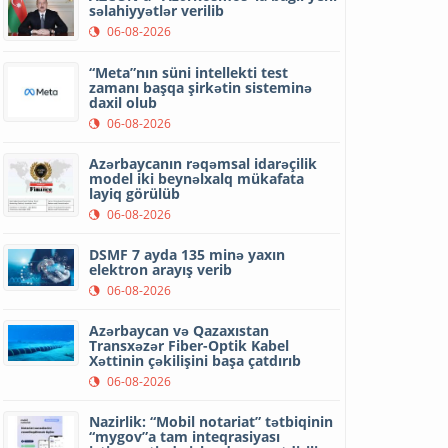
səlahiyyətlər verilib
06-08-2026
“Meta”nın süni intellekti test
zamanı başqa şirkətin sisteminə
daxil olub
06-08-2026
Azərbaycanın rəqəmsal idarəçilik
model iki beynəlxalq mükafata
layiq görülüb
06-08-2026
DSMF 7 ayda 135 minə yaxın
elektron arayış verib
06-08-2026
Azərbaycan və Qazaxıstan
Transxəzər Fiber-Optik Kabel
Xəttinin çəkilişini başa çatdırıb
06-08-2026
Nazirlik: “Mobil notariat” tətbiqinin
“mygov”a tam inteqrasiyası