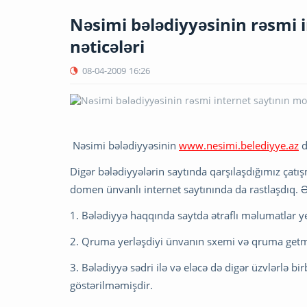
Nəsimi bələdiyyəsinin rəsmi 
nəticələri
08-04-2009
16:26
Nəsimi bələdiyyəsinin
www.nesimi.belediyye.az
d
Digər bələdiyyələrin saytında qarşılaşdığımız çatı
domen ünvanlı internet saytınında da rastlaşdıq. Əs
1. Bələdiyyə haqqında saytda ətraflı məlumatlar ye
2. Qruma yerləşdiyi ünvanın sxemi və qruma get
3. Bələdiyyə sədri ilə və eləcə də digər üzvlərlə b
göstərilməmişdir.