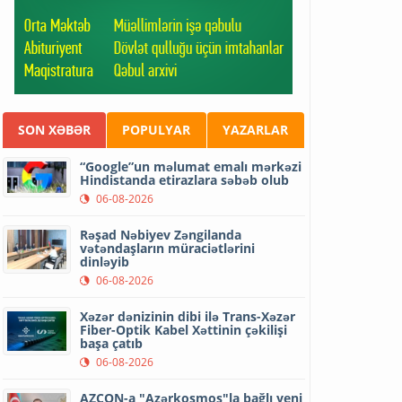
SON XƏBƏR
POPULYAR
YAZARLAR
“Google”un məlumat emalı mərkəzi
Hindistanda etirazlara səbəb olub
06-08-2026
Rəşad Nəbiyev Zəngilanda
vətəndaşların müraciətlərini
dinləyib
06-08-2026
Xəzər dənizinin dibi ilə Trans-Xəzər
Fiber-Optik Kabel Xəttinin çəkilişi
başa çatıb
06-08-2026
AZCON-a "Azərkosmos"la bağlı yeni