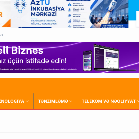
QƏ
XNOLOGİYA
TƏNZİMLƏMƏ
TELEKOM VƏ NƏQLİYYAT