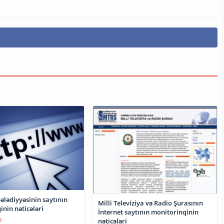
ələdiyyəsinin saytının
Milli Televiziya və Radio Şurasının
nin nəticələri
İnternet saytının monitorinqinin
9
nəticələri