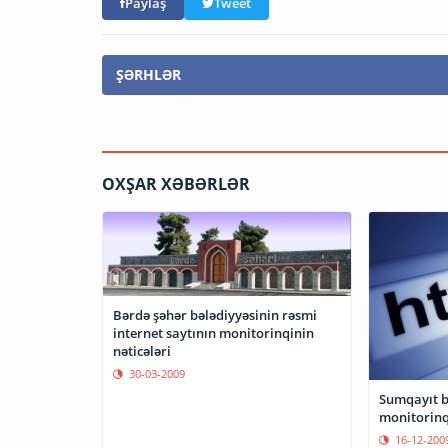
Paylaş
Tweet
ŞƏRHLƏR
OXŞAR XƏBƏRLƏR
Bərdə şəhər bələdiyyəsinin rəsmi
internet saytının monitorinqinin
nəticələri
30-03-2009
Sumqayıt b
monitorinqi
16-12-200