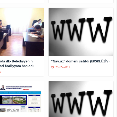
da ilk- Bələdiyyənin
"Gay.az" domeni satıldı (EKSKLÜZİV)
zi fəaliyyətə başladı
21-05-2011
6