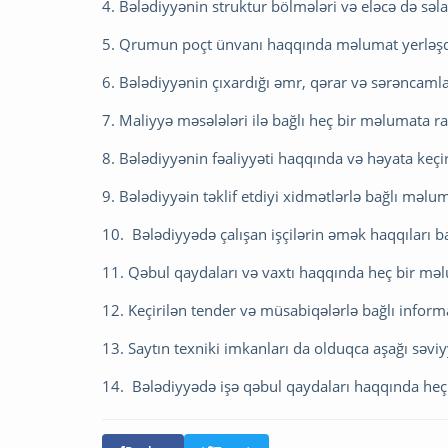
4. Bələdiyyənin struktur bölmələri və eləcə də səl
5. Qrumun poçt ünvanı haqqında məlumat yerləşd
6. Bələdiyyənin çıxardığı əmr, qərar və sərəncamla
7. Maliyyə məsələləri ilə bağlı heç bir məlumata 
8. Bələdiyyənin fəaliyyəti haqqında və həyata keçir
9. Bələdiyyəin təklif etdiyi xidmətlərlə bağlı məlu
10. Bələdiyyədə çalışan işçilərin əmək haqqıları
11. Qəbul qaydaları və vaxtı haqqında heç bir məl
12. Keçirilən tender və müsabiqələrlə bağlı infor
13. Saytın texniki imkanları da olduqca aşağı səvi
14. Bələdiyyədə işə qəbul qaydaları haqqında heç