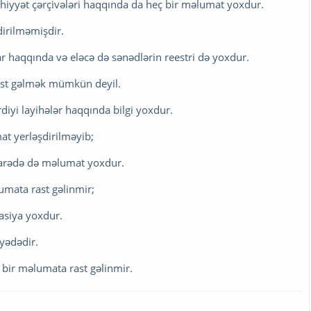
ahiyyət çərçivələri haqqında da heç bir məlumat yoxdur.
irilməmişdir.
r haqqında və eləcə də sənədlərin reestri də yoxdur.
rast gəlmək mümkün deyil.
diyi layihələr haqqında bilgi yoxdur.
mat yerləşdirilməyib;
 barədə də məlumat yoxdur.
umata rast gəlinmir;
masiya yoxdur.
yyədədir.
 bir məlumata rast gəlinmir.