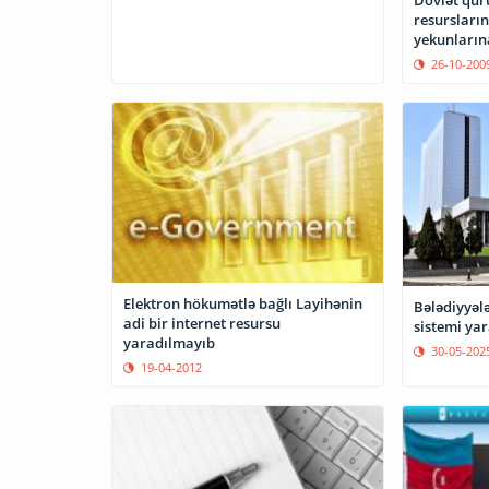
resursları
yekunların
masa keçir
26-10-200
Elektron hökumətlə bağlı Layihənin
Bələdiyyəl
adi bir internet resursu
sistemi ya
yaradılmayıb
30-05-202
19-04-2012