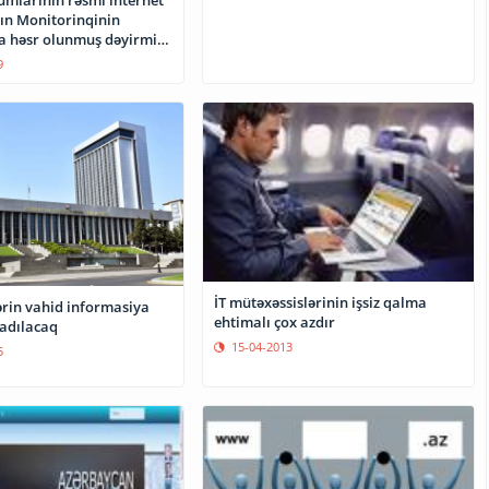
nın Monitorinqinin
a həsr olunmuş dəyirmi
iləcək
9
İT mütəxəssislərinin işsiz qalma
ərin vahid informasiya
ehtimalı çox azdır
radılacaq
15-04-2013
5