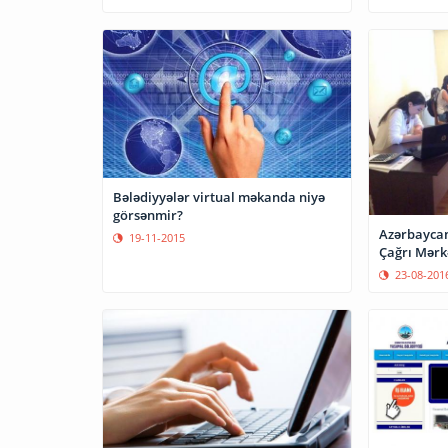
Bələdiyyələr virtual məkanda niyə
görsənmir?
Azərbaycan
19-11-2015
Çağrı Mərkə
23-08-201