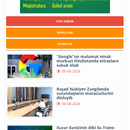
SON XƏBƏR
POPULYAR
YAZARLAR
“Google”un məlumat emalı
mərkəzi Hindistanda etirazlara
səbəb olub
06-08-2026
Rəşad Nəbiyev Zəngilanda
vətəndaşların müraciətlərini
dinləyib
06-08-2026