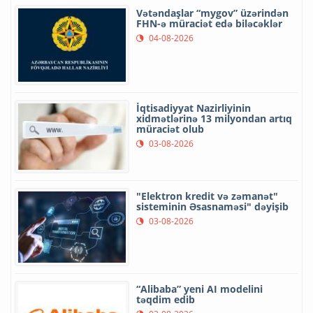
Vətəndaşlar “mygov” üzərindən
FHN-ə müraciət edə biləcəklər
04-08-2026
İqtisadiyyat Nazirliyinin
xidmətlərinə 13 milyondan artıq
müraciət olub
03-08-2026
"Elektron kredit və zəmanət"
sisteminin Əsasnaməsi" dəyişib
03-08-2026