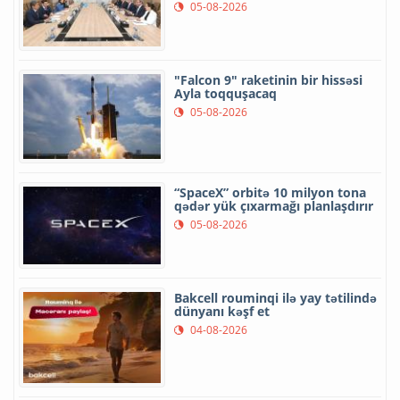
Nazir Qazaxıstanın Prezident
Administrasiyası rəhbərinin
müavini ilə görüşüb
05-08-2026
"Falcon 9" raketinin bir hissəsi
Ayla toqquşacaq
05-08-2026
“SpaceX” orbitə 10 milyon tona
qədər yük çıxarmağı planlaşdırır
05-08-2026
Bakcell rouminqi ilə yay tətilində
dünyanı kəşf et
04-08-2026