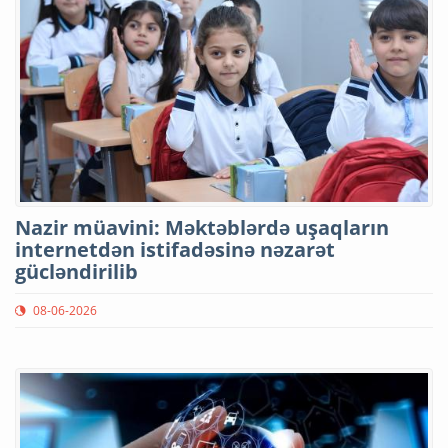
Nazir müavini: Məktəblərdə uşaqların
internetdən istifadəsinə nəzarət
gücləndirilib
08-06-2026