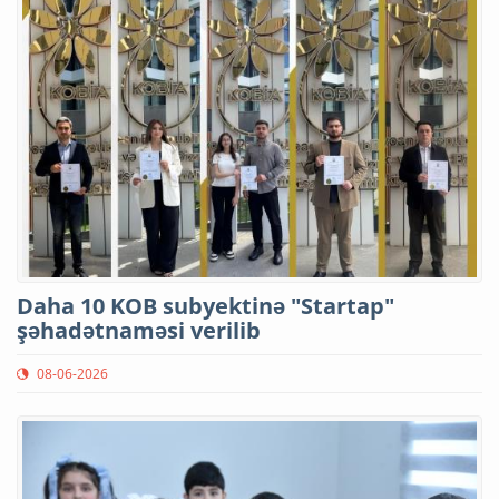
Daha 10 KOB subyektinə "Startap"
şəhadətnaməsi verilib
08-06-2026