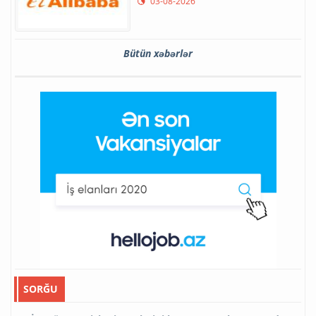
“Alibaba” yeni AI modelini
təqdim edib
03-08-2026
Bütün xəbərlər