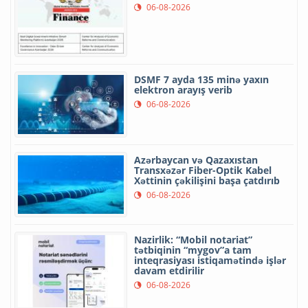
Azərbaycanın rəqəmsal idarəçilik
model iki beynəlxalq mükafata
layiq görülüb
06-08-2026
DSMF 7 ayda 135 minə yaxın
elektron arayış verib
06-08-2026
Azərbaycan və Qazaxıstan
Transxəzər Fiber-Optik Kabel
Xəttinin çəkilişini başa çatdırıb
06-08-2026
Nazirlik: “Mobil notariat”
tətbiqinin “mygov”a tam
inteqrasiyası istiqamətində işlər