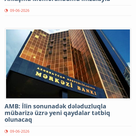
09-06-2026
AMB: İlin sonunadək dələduzluqla
mübarizə üzrə yeni qaydalar tətbiq
olunacaq
09-06-2026