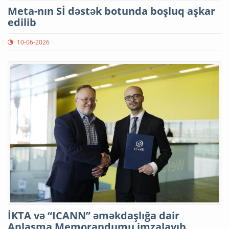
Meta-nın Sİ dəstək botunda boşluq aşkar
edilib
10-06-2026
İKTA və “ICANN” əməkdaşlığa dair
Anlaşma Memorandumu imzalayıb