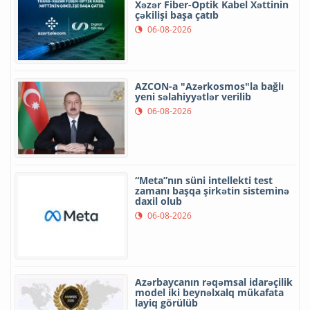
Xəzər dənizinin dibi ilə Trans-
Xəzər Fiber-Optik Kabel Xəttinin
çəkilişi başa çatıb
06-08-2026
AZCON-a "Azərkosmos"la bağlı
yeni səlahiyyətlər verilib
06-08-2026
“Meta”nın süni intellekti test
zamanı başqa şirkətin sisteminə
daxil olub
06-08-2026