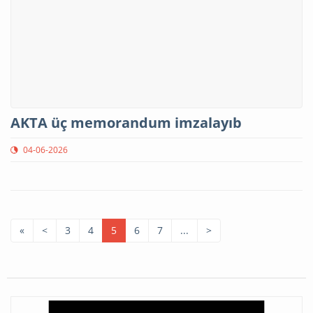
AKTA üç memorandum imzalayıb
04-06-2026
«
<
3
4
5
6
7
...
>