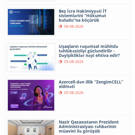
davam etdirilir
06-08-2026
Beş İcra Hakimiyyəti İT
sistemlərini “Hökumət
buludu”na köçürüb
06-08-2026
Uşaqların rəqəmsal mühitdə
təhlükəsizliyi gücləndirilir -
Dəyişikliklər nəyi ehtiva edir?
05-08-2026
Azercell-dən illik “ZengimCELL”
xidməti
05-08-2026