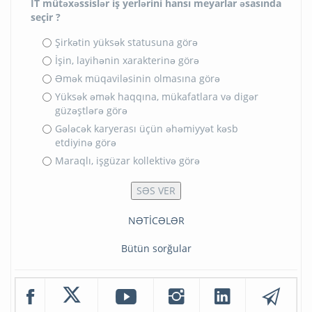
SORĞU
İT mütəxəssislər iş yerlərini hansı meyarlar əsasında
seçir ?
Şirkətin yüksək statusuna görə
İşin, layihənin xarakterinə görə
Əmək müqaviləsinin olmasına görə
Yüksək əmək haqqına, mükafatlara və digər
güzəştlərə görə
Gələcək karyerası üçün əhəmiyyət kəsb
etdiyinə görə
Maraqlı, işgüzar kollektivə görə
NƏTİCƏLƏR
Bütün sorğular