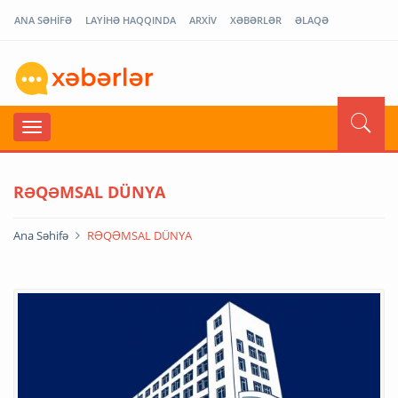
ANA SƏHİFƏ
LAYİHƏ HAQQINDA
ARXİV
XƏBƏRLƏR
ƏLAQƏ
RƏQƏMSAL DÜNYA
Ana Səhifə
RƏQƏMSAL DÜNYA