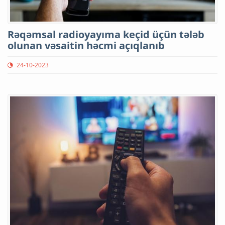
Rəqəmsal radioyayıma keçid üçün tələb
olunan vəsaitin həcmi açıqlanıb
24-10-2023