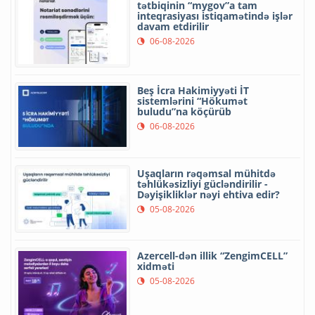
tətbiqinin “mygov”a tam
inteqrasiyası istiqamətində işlər
davam etdirilir
06-08-2026
Beş İcra Hakimiyyəti İT
sistemlərini “Hökumət
buludu”na köçürüb
06-08-2026
Uşaqların rəqəmsal mühitdə
təhlükəsizliyi gücləndirilir -
Dəyişikliklər nəyi ehtiva edir?
05-08-2026
Azercell-dən illik “ZengimCELL”
xidməti
05-08-2026