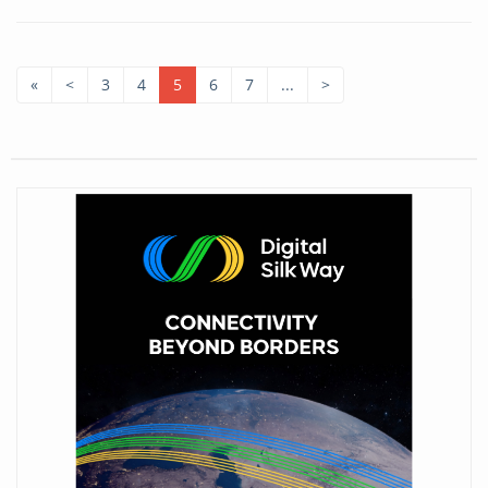
«
<
3
4
5
6
7
...
>