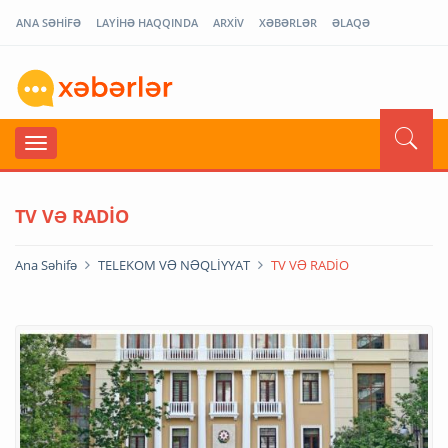
ANA SƏHİFƏ
LAYİHƏ HAQQINDA
ARXİV
XƏBƏRLƏR
ƏLAQƏ
TV VƏ RADİO
Ana Səhifə
TELEKOM VƏ NƏQLİYYAT
TV VƏ RADİO