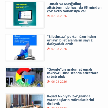
“Əmək və Məşğulluq”
altsistemində hazırda 65 mindən
çox aktiv vakansiya var
07-08-2026
“Biletim.az” portalı üzərindən
onlayn bilet alanların sayı 2
dəfəyədək artıb
07-08-2026
“Google”un məlumat emalı
mərkəzi Hindistanda etirazlara
səbəb olub
06-08-2026
Rəşad Nəbiyev Zəngilanda
vətəndaşların müraciətlərini
dinləyib