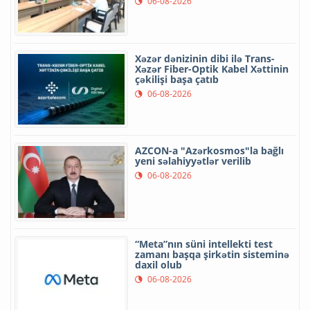
06-08-2026
Xəzər dənizinin dibi ilə Trans-
Xəzər Fiber-Optik Kabel Xəttinin
çəkilişi başa çatıb
06-08-2026
AZCON-a "Azərkosmos"la bağlı
yeni səlahiyyətlər verilib
06-08-2026
“Meta”nın süni intellekti test
zamanı başqa şirkətin sisteminə
daxil olub
06-08-2026