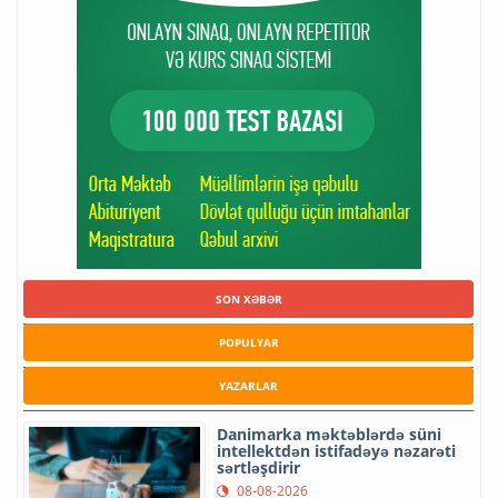
SON XƏBƏR
POPULYAR
YAZARLAR
Danimarka məktəblərdə süni
intellektdən istifadəyə nəzarəti
sərtləşdirir
08-08-2026