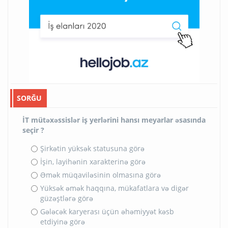
SORĞU
İT mütəxəssislər iş yerlərini hansı meyarlar əsasında
seçir ?
Şirkətin yüksək statusuna görə
İşin, layihənin xarakterinə görə
Əmək müqaviləsinin olmasına görə
Yüksək əmək haqqına, mükafatlara və digər
güzəştlərə görə
Gələcək karyerası üçün əhəmiyyət kəsb
etdiyinə görə