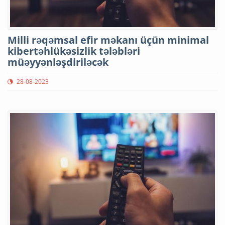
Milli rəqəmsal efir məkanı üçün minimal
kibertəhlükəsizlik tələbləri
müəyyənləşdiriləcək
28-08-2023