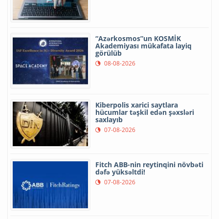
“Azərkosmos”un KOSMİK
Akademiyası mükafata layiq
görülüb
08-08-2026
Kiberpolis xarici saytlara
hücumlar təşkil edən şəxsləri
saxlayıb
07-08-2026
Fitch ABB-nin reytinqini növbəti
dəfə yüksəltdi!
07-08-2026