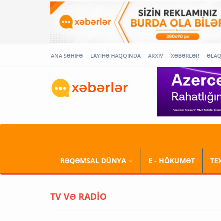
ANA SƏHİFƏ
LAYİHƏ HAQQINDA
ARXİV
XƏBƏRLƏR
ƏLA
RƏQƏMSAL DÜNYA
E - HÖKUMƏT
TE
TV VƏ RADİO