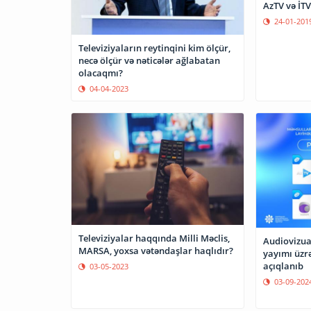
AzTV və İTV
24-01-201
Televiziyaların reytinqini kim ölçür,
necə ölçür və nəticələr ağlabatan
olacaqmı?
04-04-2023
Televiziyalar haqqında Milli Məclis,
Audiovizual
MARSA, yoxsa vətəndaşlar haqlıdır?
yayımı üzr
açıqlanıb
03-05-2023
03-09-202