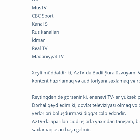
MusTV
CBC Sport
Kanal S
Rus kanalları
İdman
Real TV
Mədəniyyət TV
Xeyli müddətdir ki, AzTV-də Bədii Şura üzvüyəm. Və
kontent hazırlamaq və auditoriyanı saxlamaq və re
Reytinqdən də görsənir ki, ənənəvi TV-lər yüksək pi
Dərhal qeyd edim ki, dövlət televiziyası olmaq və
yerlərləri bölüşdürməsi diqqət cəlb edəndir.
AzTV-də aparılan ciddi işlərlə yaxından tanışam, 
saxlamaq asan başa gəlmir.