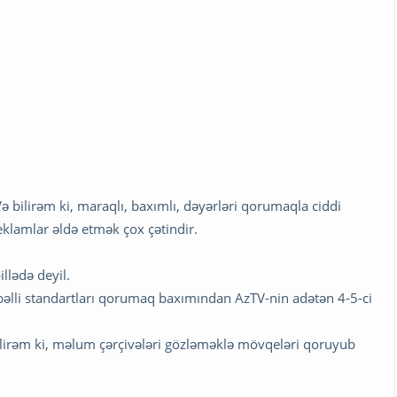
 bilirəm ki, maraqlı, baxımlı, dəyərləri qorumaqla ciddi
klamlar əldə etmək çox çətindir.
llədə deyil.
 bəlli standartları qorumaq baxımından AzTV-nin adətən 4-5-ci
bilirəm ki, məlum çərçivələri gözləməklə mövqeləri qoruyub