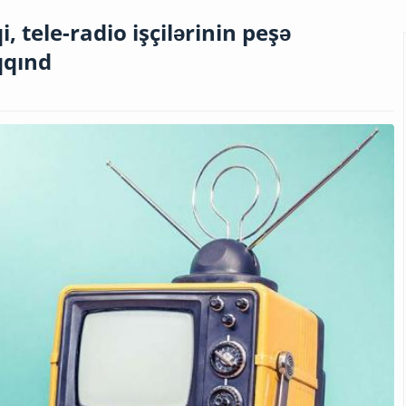
i, tele-radio işçilərinin peşə
qqınd