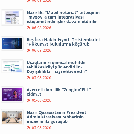
06-08-2026
Nazirlik: “Mobil notariat” tətbiqinin
“mygov”a tam inteqrasiyası
istiqamətində işlər davam etdirilir
06-08-2026
Beş İcra Hakimiyyəti İT sistemlərini
“Hökumət buludu”na köçürüb
06-08-2026
Uşaqların rəqəmsal mühitdə
təhlükəsizliyi gücləndirilir -
Dəyişikliklər nəyi ehtiva edir?
05-08-2026
Azercell-dən illik “ZengimCELL”
xidməti
05-08-2026
Nazir Qazaxıstanın Prezident
Administrasiyası rəhbərinin
müavini ilə görüşüb
05-08-2026