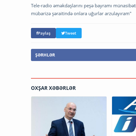
Tele-radio əməkdaşlarını peşə bayramı münasibəti
mübarizə şəraitində onlara uğurlar arzulayıram"
Paylaş
Tweet
ŞƏRHLƏR
OXŞAR XƏBƏRLƏR