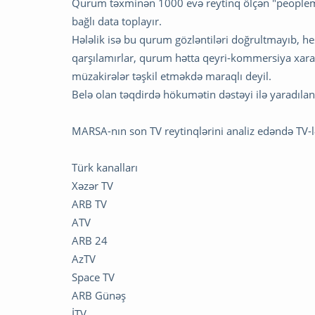
Qurum təxminən 1000 evə reytinq ölçən "peoplemetr
bağlı data toplayır.
Hələlik isə bu qurum gözləntiləri doğrultmayıb, hes
qarşılamırlar, qurum hətta qeyri-kommersiya xarak
müzakirələr təşkil etməkdə maraqlı deyil.
Belə olan təqdirdə hökumətin dəstəyi ilə yaradılan b
MARSA-nın son TV reytinqlərini analiz edəndə TV-lə
Türk kanalları
Xəzər TV
ARB TV
ATV
ARB 24
AzTV
Space TV
ARB Günəş
İTV