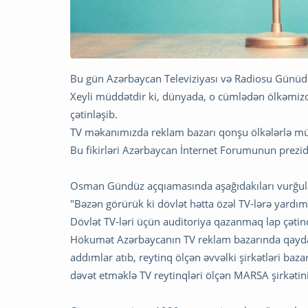
Bu gün Azərbaycan Televiziyası və Radiosu Günüd
Xeyli müddətdir ki, dünyada, o cümlədən ölkəmiz
çətinləşib.
TV məkanımızda reklam bazarı qonşu ölkələrlə m
Bu fikirləri Azərbaycan İnternet Forumunun prezi
Osman Gündüz açqıamasında aşağıdakıları vurğula
"Bəzən görürük ki dövlət hətta özəl TV-lərə yardım
Dövlət TV-ləri üçün auditoriya qazanmaq lap çətind
Hökumət Azərbaycanın TV reklam bazarında qayd
addımlar atıb, reytinq ölçən əvvəlki şirkətləri baz
dəvət etməklə TV reytinqləri ölçən MARSA şirkətini