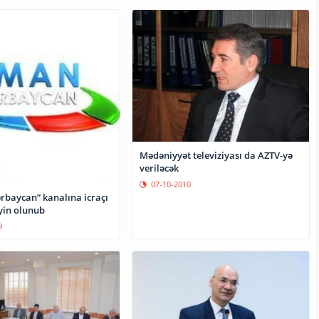
Mədəniyyət televiziyası da AZTV-yə
veriləcək
07-10-2010
rbaycan” kanalına icraçı
yin olunub
9