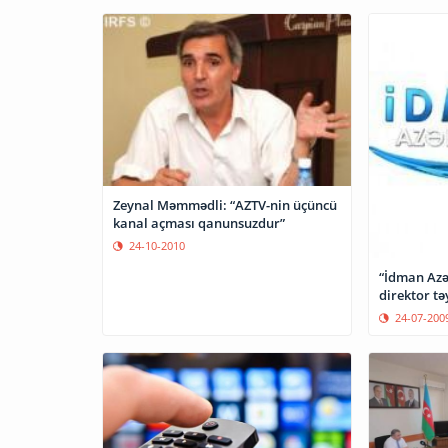
Zeynal Məmmədli: “AZTV-nin üçüncü
kanal açması qanunsuzdur”
24-10-2010
“İdman Azə
direktor tə
24-07-200