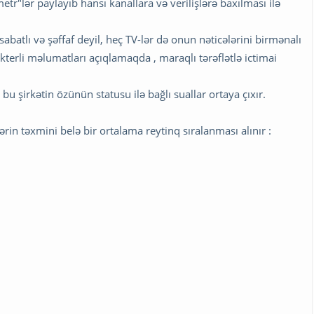
"lər paylayıb hansı kanallara və verilişlərə baxılması ilə
abatlı və şəffaf deyil, heç TV-lər də onun nəticələrini birmənalı
terli məlumatları açıqlamaqda , maraqlı tərəflətlə ictimai
u şirkətin özünün statusu ilə bağlı suallar ortaya çıxır.
rin təxmini belə bir ortalama reytinq sıralanması alınır :