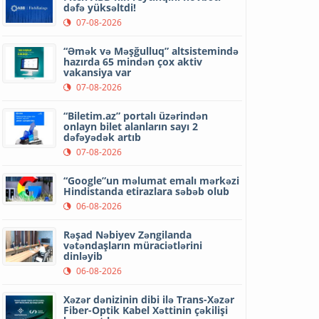
dəfə yüksəltdi!
07-08-2026
“Əmək və Məşğulluq” altsistemində
hazırda 65 mindən çox aktiv
vakansiya var
07-08-2026
“Biletim.az” portalı üzərindən
onlayn bilet alanların sayı 2
dəfəyədək artıb
07-08-2026
“Google”un məlumat emalı mərkəzi
Hindistanda etirazlara səbəb olub
06-08-2026
Rəşad Nəbiyev Zəngilanda
vətəndaşların müraciətlərini
dinləyib
06-08-2026
Xəzər dənizinin dibi ilə Trans-Xəzər
Fiber-Optik Kabel Xəttinin çəkilişi