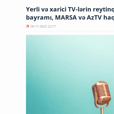
Yerli və xarici TV-lərin reytinq
bayramı, MARSA və AzTV ha
06-11-2023
22:17