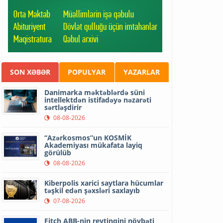
SON XƏBƏR
POPULYAR
YAZARLAR
Danimarka məktəblərdə süni
intellektdən istifadəyə nəzarəti
sərtləşdirir
08-08-2026
“Azərkosmos”un KOSMİK
Akademiyası mükafata layiq
görülüb
08-08-2026
Kiberpolis xarici saytlara hücumlar
təşkil edən şəxsləri saxlayıb
07-08-2026
Fitch ABB-nin reytinqini növbəti