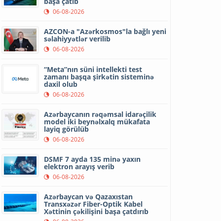
başa çatıb
06-08-2026
AZCON-a "Azərkosmos"la bağlı yeni
səlahiyyətlər verilib
06-08-2026
“Meta”nın süni intellekti test
zamanı başqa şirkətin sisteminə
daxil olub
06-08-2026
Azərbaycanın rəqəmsal idarəçilik
model iki beynəlxalq mükafata
layiq görülüb
06-08-2026
DSMF 7 ayda 135 minə yaxın
elektron arayış verib
06-08-2026
Azərbaycan və Qazaxıstan
Transxəzər Fiber-Optik Kabel
Xəttinin çəkilişini başa çatdırıb