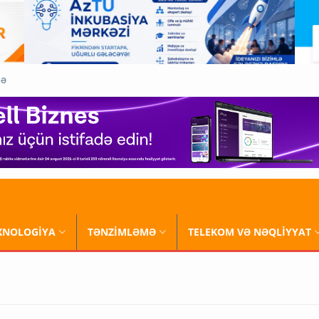
QƏ
XNOLOGİYA
TƏNZİMLƏMƏ
TELEKOM VƏ NƏQLİYYAT