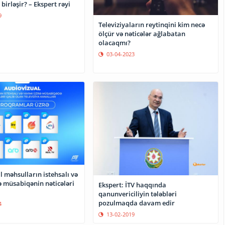
 birləşir? – Ekspert rəyi
9
Televiziyaların reytinqini kim necə
ölçür və nəticələr ağlabatan
olacaqmı?
03-04-2023
 məhsulların istehsalı və
ə müsabiqənin nəticələri
Ekspert: İTV haqqında
qanunvericiliyin tələbləri
pozulmaqda davam edir
4
13-02-2019