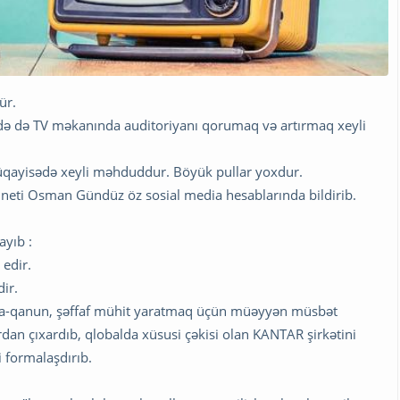
ür.
də də TV məkanında auditoriyanı qorumaq və artırmaq xeyli
üqayisədə xeyli məhduddur. Böyük pullar yoxdur.
dneti Osman Gündüz öz sosial media hesablarında bildirib.
yıb :
 edir.
ir.
a-qanun, şəffaf mühit yaratmaq üçün müəyyən müsbət
ardan çıxardıb, qlobalda xüsusi çəkisi olan KANTAR şirkətini
 formalaşdırıb.