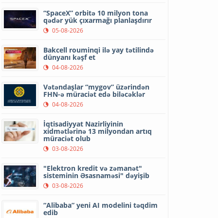
“SpaceX” orbitə 10 milyon tona
qədər yük çıxarmağı planlaşdırır
05-08-2026
Bakcell rouminqi ilə yay tətilində
dünyanı kəşf et
04-08-2026
Vətəndaşlar “mygov” üzərindən
FHN-ə müraciət edə biləcəklər
04-08-2026
İqtisadiyyat Nazirliyinin
xidmətlərinə 13 milyondan artıq
müraciət olub
03-08-2026
"Elektron kredit və zəmanət"
sisteminin Əsasnaməsi" dəyişib
03-08-2026
“Alibaba” yeni AI modelini təqdim
edib