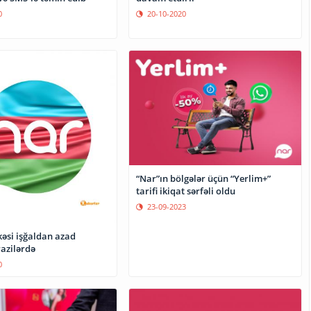
0
20-10-2020
“Nar”ın bölgələr üçün “Yerlim+”
tarifi ikiqat sərfəli oldu
23-09-2023
kəsi işğaldan azad
azilərdə
0