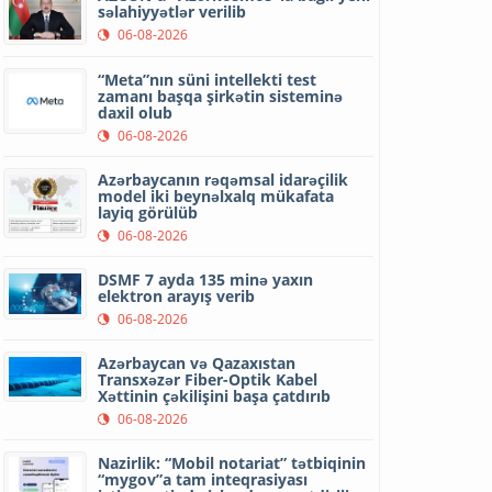
səlahiyyətlər verilib
06-08-2026
“Meta”nın süni intellekti test
zamanı başqa şirkətin sisteminə
daxil olub
06-08-2026
Azərbaycanın rəqəmsal idarəçilik
model iki beynəlxalq mükafata
layiq görülüb
06-08-2026
DSMF 7 ayda 135 minə yaxın
elektron arayış verib
06-08-2026
Azərbaycan və Qazaxıstan
Transxəzər Fiber-Optik Kabel
Xəttinin çəkilişini başa çatdırıb
06-08-2026
Nazirlik: “Mobil notariat” tətbiqinin
“mygov”a tam inteqrasiyası