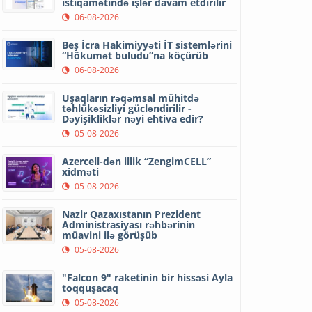
istiqamətində işlər davam etdirilir
06-08-2026
Beş İcra Hakimiyyəti İT sistemlərini
“Hökumət buludu”na köçürüb
06-08-2026
Uşaqların rəqəmsal mühitdə
təhlükəsizliyi gücləndirilir -
Dəyişikliklər nəyi ehtiva edir?
05-08-2026
Azercell-dən illik “ZengimCELL”
xidməti
05-08-2026
Nazir Qazaxıstanın Prezident
Administrasiyası rəhbərinin
müavini ilə görüşüb
05-08-2026
"Falcon 9" raketinin bir hissəsi Ayla
toqquşacaq
05-08-2026