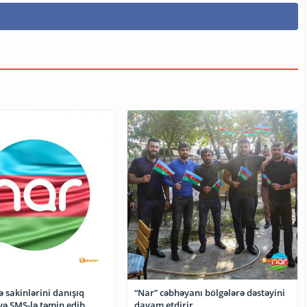
 sakinlərini danışıq
“Nar” cəbhəyanı bölgələrə dəstəyini
və SMS-lə təmin edib
davam etdirir