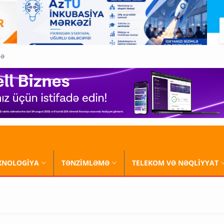
QƏ
XNOLOGİYA
TƏNZİMLƏMƏ
TELEKOM VƏ NƏQLİYYAT