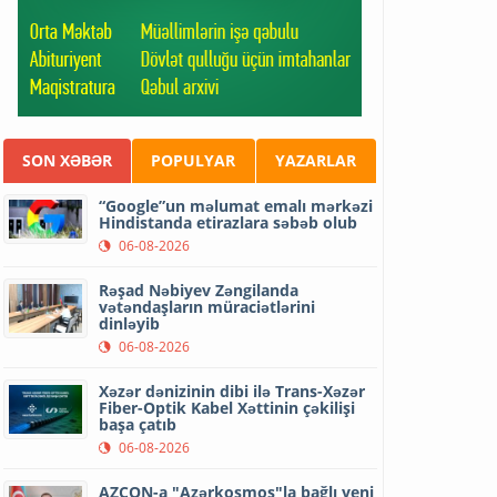
SON XƏBƏR
POPULYAR
YAZARLAR
“Google”un məlumat emalı mərkəzi
Hindistanda etirazlara səbəb olub
06-08-2026
Rəşad Nəbiyev Zəngilanda
vətəndaşların müraciətlərini
dinləyib
06-08-2026
Xəzər dənizinin dibi ilə Trans-Xəzər
Fiber-Optik Kabel Xəttinin çəkilişi
başa çatıb
06-08-2026
AZCON-a "Azərkosmos"la bağlı yeni