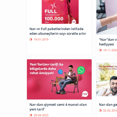
Nar-ın Full paketlərindən istifadə
edən abunəçilərin sayı sürətlə artır
“Nar”dan v
18-01-2019
hədiyyəsi
10-11-202
Nar-dan qiyməti cəmi 4 manat olan
Nar-dan gə
yeni tarif
02-02-201
28-04-2023