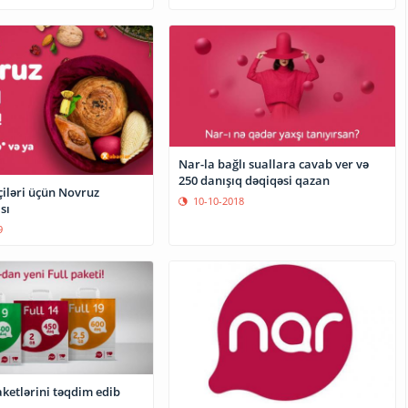
Nar-la bağlı suallara cavab ver və
250 danışıq dəqiqəsi qazan
iləri üçün Novruz
10-10-2018
sı
9
ketlərini təqdim edib