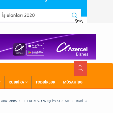
RUBRİKA
TƏDBİRLƏR
MÜSAHİBƏ
Ana Səhifə
TELEKOM VƏ NƏQLİYYAT
MOBİL RABİTƏ