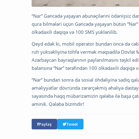
“Nar” Gəncədə yaşayan abunəçilərini ödənişsiz danı
qura bilmələri üçün Gəncədə yaşayan bütün “Nar” 
ölkədaxili dəqiqə və 100 SMS yüklənilib.
Qeyd edək ki, mobil operator bundan öncə də cəbhə
ruh yüksəkliyinə töhfə vermək məqsədilə Dövlət M
Azərbaycan bayraqlarının paylanılmasını təşkil e
balansına “Nar” tərəfindən 100 ölkədaxili dəqiqə 
“Nar” bundan sonra da sosial öhdəliyinə sadiq qa
əməliyyatlar dövründə zərərçəkmiş əhaliyə dəstə
sayəsində haqq mübarizəmizin qələbə ilə başa çata
əminik. Qələbə bizimdir!
Paylaş
Tweet