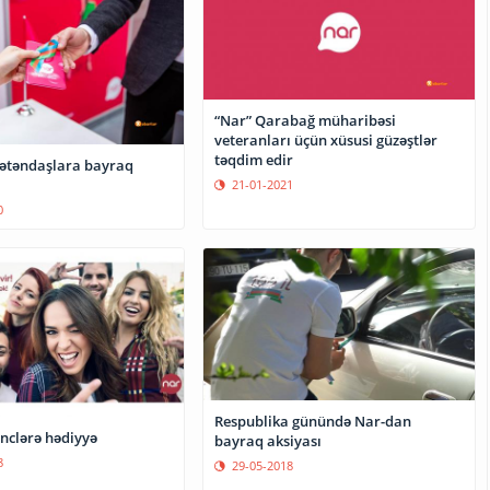
“Nar” Qarabağ müharibəsi
veteranları üçün xüsusi güzəştlər
təqdim edir
ətəndaşlara bayraq
21-01-2021
0
Respublika günündə Nar-dan
nclərə hədiyyə
bayraq aksiyası
8
29-05-2018