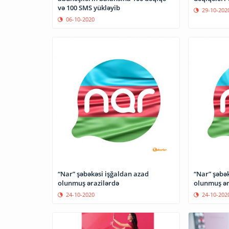
və 100 SMS yükləyib
29-10-202
06-10-2020
“Nar” şəbəkəsi işğaldan azad
“Nar” şəbə
olunmuş ərazilərdə
olunmuş ər
24-10-2020
24-10-202