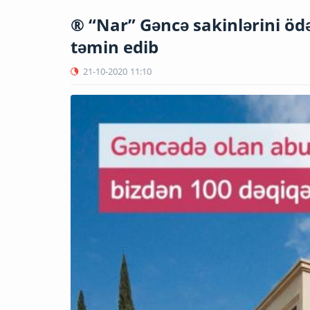
® “Nar” Gəncə sakinlərini ödə
təmin edib
21-10-2020
11:10