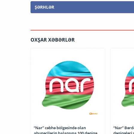
ŞƏRHLƏR
OXŞAR XƏBƏRLƏR
“Nar” cəbhə bölgəsində olan
“Nar” Bərdə
abunəçilərin balansına 100 dəqiqə
dəqiqələri 