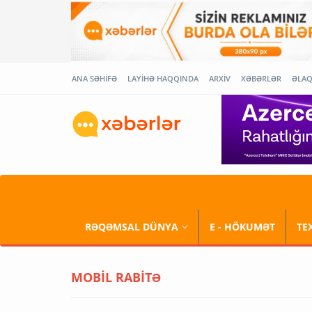
ANA SƏHİFƏ
LAYİHƏ HAQQINDA
ARXİV
XƏBƏRLƏR
ƏLA
RƏQƏMSAL DÜNYA
E - HÖKUMƏT
TE
MOBİL RABİTƏ