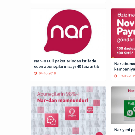
Nar-ın Full paketlərindən istifadə
Nar abunəç
edən abunəçilərin sayı 40 faiz artıb
kampaniya
04-10-2018
19-03-201
Nar yeni pa