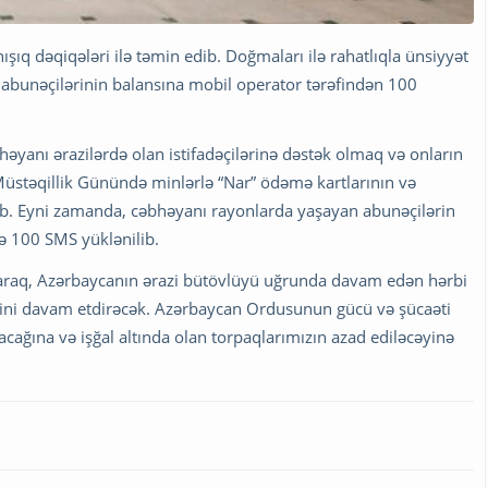
şıq dəqiqələri ilə təmin edib. Doğmaları ilə rahatlıqla ünsiyyət
abunəçilərinin balansına mobil operator tərəfindən 100
yanı ərazilərdə olan istifadəçilərinə dəstək olmaq və onların
üstəqillik Günündə minlərlə “Nar” ödəmə kartlarının və
dib. Eyni zamanda, cəbhəyanı rayonlarda yaşayan abunəçilərin
və 100 SMS yüklənilib.
laraq, Azərbaycanın ərazi bütövlüyü uğrunda davam edən hərbi
yini davam etdirəcək. Azərbaycan Ordusunun gücü və şücaəti
cağına və işğal altında olan torpaqlarımızın azad ediləcəyinə