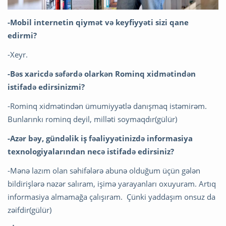
-Mobil internetin qiymət və keyfiyyəti sizi qane
edirmi?
-Xeyr.
-Bəs xaricdə səfərdə olarkən Rominq xidmətindən
istifadə edirsinizmi?
-Rominq xidmətindən ümumiyyətlə danışmaq istəmirəm.
Bunlarınkı rominq deyil, milləti soymaqdır(gülür)
-
Azər bəy, gündəlik
i
ş fəaliyyətinizdə informasiya
texnologiyalarından necə istifadə edirsiniz?
-Mənə lazım olan səhifələrə abunə olduğum üçün gələn
bildirişlərə nəzər salıram, işimə yarayanları oxuyuram. Artıq
informasiya almamağa çalışıram. Çünki yaddaşım onsuz da
zəifdir(gülür)