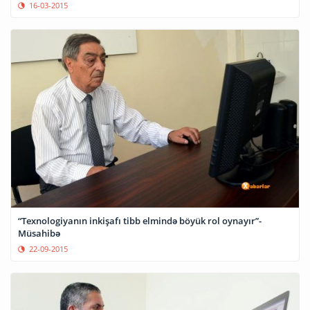
16-03-2015
“Texnologiyanın inkişafı tibb elmində böyük rol oynayır”-
Müsahibə
22-09-2015