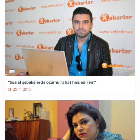
“Sosial şəbəkələrdə özümü rahat hiss edirəm”
25-11-2015