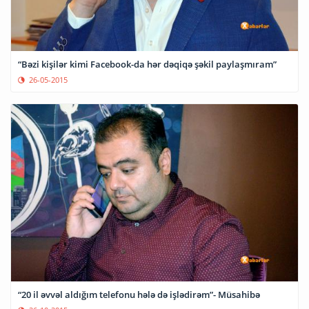
“Bəzi kişilər kimi Facebook-da hər dəqiqə şəkil paylaşmıram”
26-05-2015
“20 il əvvəl aldığım telefonu hələ də işlədirəm”- Müsahibə