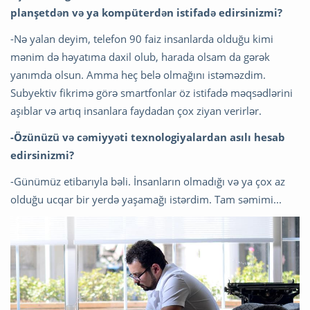
planşetdən və ya kompüterdən istifadə edirsinizmi?
-Nə yalan deyim, telefon 90 faiz insanlarda olduğu kimi
mənim də həyatıma daxil olub, harada olsam da gərək
yanımda olsun. Amma heç belə olmağını istəməzdim.
Subyektiv fikrimə görə smartfonlar öz istifadə məqsədlərini
aşıblar və artıq insanlara faydadan çox ziyan verirlər.
-Özünüzü və cəmiyyəti texnologiyalardan asılı hesab
edirsinizmi?
-Günümüz etibarıyla bəli. İnsanların olmadığı və ya çox az
olduğu ucqar bir yerdə yaşamağı istərdim. Tam səmimi...