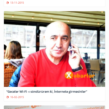
13-11-2015
“Gecələr Wi-Fi -ı söndürürəm ki, İnternetə girməsinlər”
16-02-2015