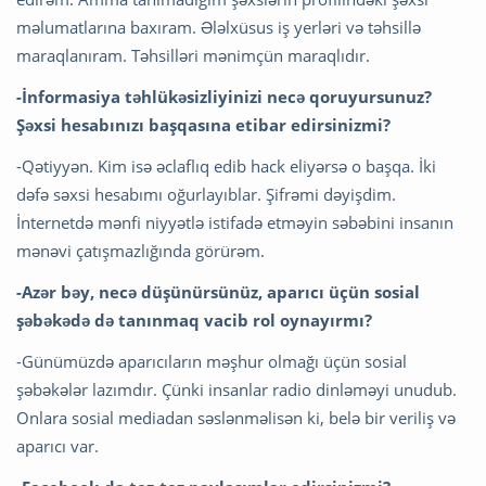
məlumatlarına baxıram. Ələlxüsus iş yerləri və təhsillə
maraqlanıram. Təhsilləri mənimçün maraqlıdır.
-İnformasiya təhlükəsizliyinizi necə qoruyursunuz?
Şəxsi hesabınızı başqasına etibar edirsinizmi?
-Qətiyyən. Kim isə əclaflıq edib hack eliyərsə o başqa. İki
dəfə səxsi hesabımı oğurlayıblar. Şifrəmi dəyişdim.
İnternetdə mənfi niyyətlə istifadə etməyin səbəbini insanın
mənəvi çatışmazlığında görürəm.
-Azər bəy, necə düşünürsünüz, aparıcı üçün sosial
şəbəkədə də tanınmaq vacib rol oynayırmı?
-Günümüzdə aparıcıların məşhur olmağı üçün sosial
şəbəkələr lazımdır. Çünki insanlar radio dinləməyi unudub.
Onlara sosial mediadan səslənməlisən ki, belə bir veriliş və
aparıcı var.