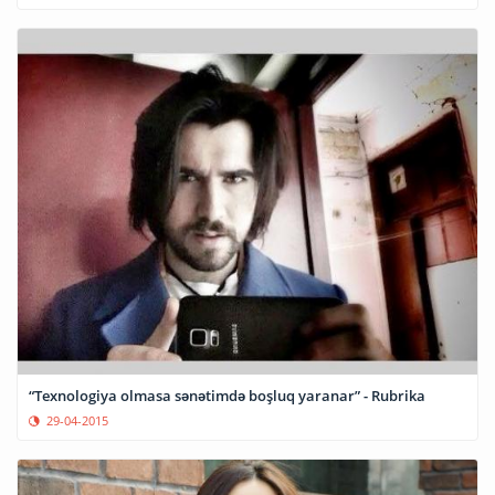
“Texnologiya olmasa sənətimdə boşluq yaranar” - Rubrika
29-04-2015