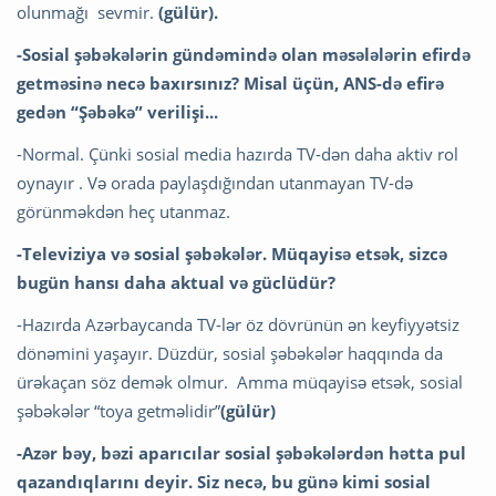
olunmağı sevmir.
(gülür).
-Sosial şəbəkələrin gündəmində olan məsələlərin efirdə
getməsinə necə baxırsınız? Misal üçün, ANS-də efirə
gedən “Şəbəkə” verilişi...
-Normal. Çünki sosial media hazırda TV-dən daha aktiv rol
oynayır . Və orada paylaşdığından utanmayan TV-də
görünməkdən heç utanmaz.
-Televiziya və sosial şəbəkələr. Müqayisə etsək, sizcə
bugün hansı daha aktual və güclüdür?
-Hazırda Azərbaycanda TV-lər öz dövrünün ən keyfiyyətsiz
dönəmini yaşayır. Düzdür, sosial şəbəkələr haqqında da
ürəkaçan söz demək olmur. Amma müqayisə etsək, sosial
şəbəkələr “toya getməlidir”
(gülür)
-Azər bəy, bəzi aparıcılar sosial şəbəkələrdən hətta pul
qazandıqlarını deyir. Siz necə, bu günə kimi sosial