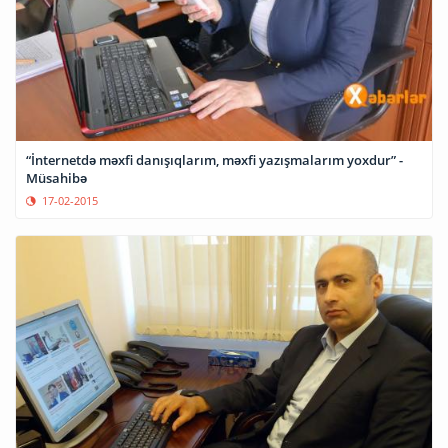
“İnternetdə məxfi danışıqlarım, məxfi yazışmalarım yoxdur” -
Müsahibə
17-02-2015