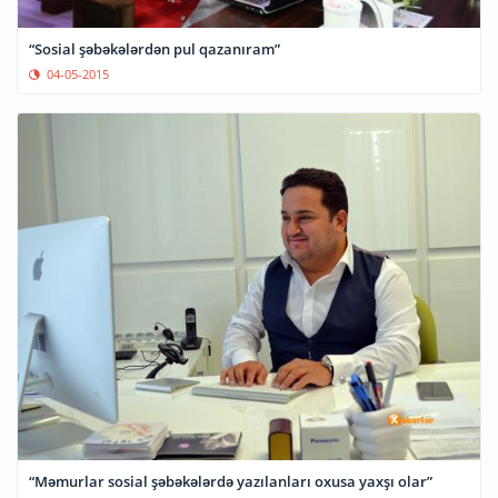
“Sosial şəbəkələrdən pul qazanıram”
04-05-2015
“Məmurlar sosial şəbəkələrdə yazılanları oxusa yaxşı olar”