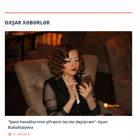
OXŞAR XƏBƏRLƏR
“Şəxsi hesablarımın şifrəsini tez-tez dəyişirəm”- Ayan
Babakişiyeva
21-04-2015