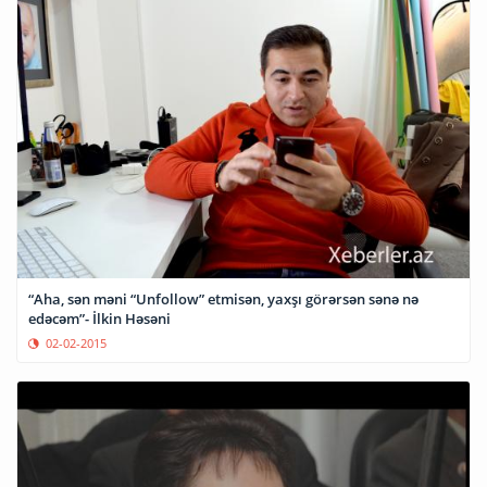
“Aha, sən məni “Unfollow” etmisən, yaxşı görərsən sənə nə
edəcəm”- İlkin Həsəni
02-02-2015