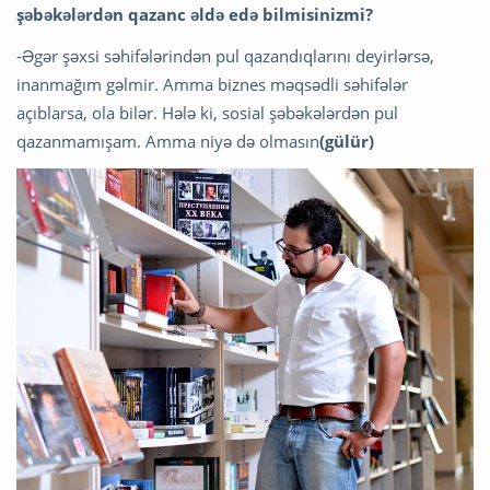
şəbəkələrdən qazanc əldə edə bilmisinizmi?
-Əgər şəxsi səhifələrindən pul qazandıqlarını deyirlərsə,
inanmağım gəlmir. Amma biznes məqsədli səhifələr
açıblarsa, ola bilər. Hələ ki, sosial şəbəkələrdən pul
qazanmamışam. Amma niyə də olmasın
(gülür)