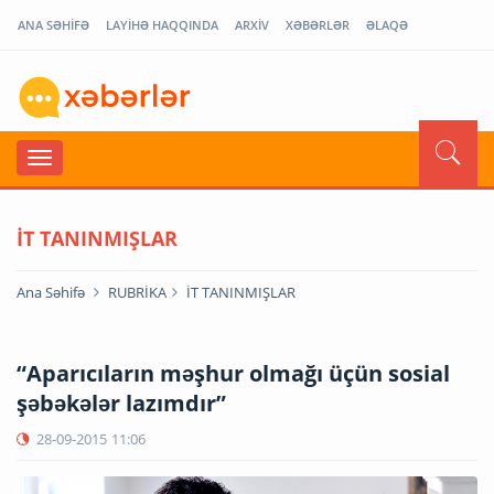
ANA SƏHİFƏ
LAYİHƏ HAQQINDA
ARXİV
XƏBƏRLƏR
ƏLAQƏ
İT TANINMIŞLAR
Ana Səhifə
RUBRİKA
İT TANINMIŞLAR
“Aparıcıların məşhur olmağı üçün sosial
şəbəkələr lazımdır”
28-09-2015
11:06