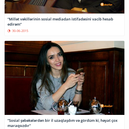
“Millət vəkillərinin sosial mediadan istifadəsini vacib hesab
edirəm”
30-06-2015
“Sosial şəbəkələrdən bir il uzaqlaşdım və gördüm ki, həyat çox
maraqsızdır”