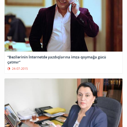
“Bəzilərinin İnternetdə yazdıqlarına imza qoymağa gücü
çatmır”
24-07-2015