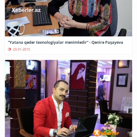
”Yatana qədər texnologiyalar mənimlədir” - Qənirə Paşayeva
23-01-2015