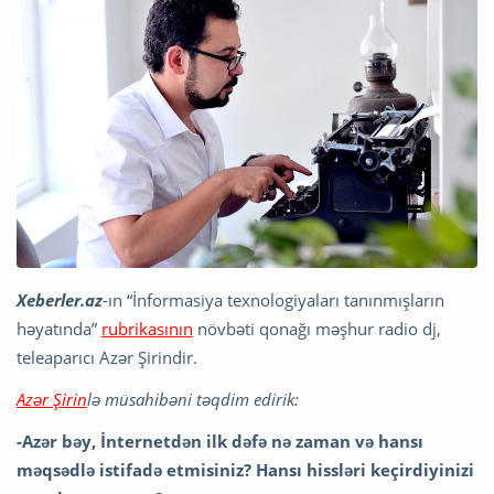
Xeberler.az
-ın “İnformasiya texnologiyaları tanınmışların
həyatında”
rubrikasının
növbəti qonağı məşhur radio dj,
teleaparıcı Azər Şirindir.
Azər Şirin
lə müsahibəni təqdim edirik:
-Azər bəy, İnternetdən ilk dəfə nə zaman və hansı
məqsədlə istifadə etmisiniz? Hansı hissləri keçirdiyinizi