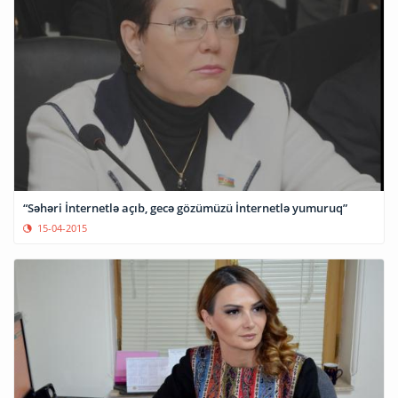
“Səhəri İnternetlə açıb, gecə gözümüzü İnternetlə yumuruq”
15-04-2015