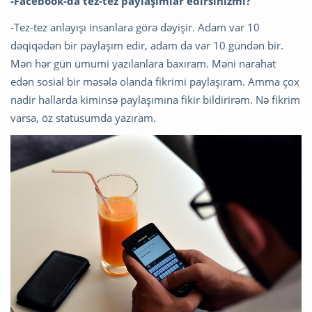
-Facebook-da tez-tez paylaşımlar edirsinizmi?
-Tez-tez anlayışı insanlara görə dəyişir. Adam var 10
dəqiqədən bir paylaşım edir, adam da var 10 gündən bir.
Mən hər gün ümumi yazılanlara baxıram. Məni narahat
edən sosial bir məsələ olanda fikrimi paylaşıram. Amma çox
nadir hallarda kiminsə paylaşımına fikir bildirirəm. Nə fikrim
varsa, öz statusumda yazıram.