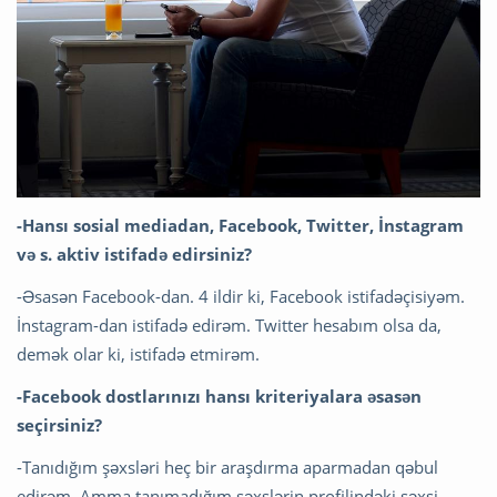
-Hansı sosial mediadan, Facebook, Twitter, İnstagram
və s. aktiv istifadə edirsiniz?
-Əsasən Facebook-dan. 4 ildir ki, Facebook istifadəçisiyəm.
İnstagram-dan istifadə edirəm. Twitter hesabım olsa da,
demək olar ki, istifadə etmirəm.
-Facebook dostlarınızı hansı kriteriyalara əsasən
seçirsiniz?
-Tanıdığım şəxsləri heç bir araşdırma aparmadan qəbul
edirəm. Amma tanımadığım şəxslərin profilindəki şəxsi