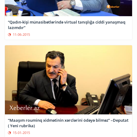
“Qadın-kişi münasibətlərində virtual tanışlığa ciddi yanaşmaq
lazımdır”
11-06-2015
“Maaşım rouminq xidmətinin xərclərini ödəyə bilməz” –Deputat
( Yeni rubrika)
15-01-2015