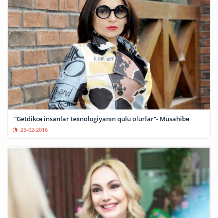
“Getdikcə insanlar texnologiyanın qulu olurlar”- Müsahibə
25-02-2016