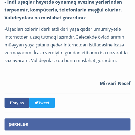
- İndi uşaqlar həyətdə oynamaq əvəzinə yerlərindən
tərpənmir, kompüterlə, telefonlarla məşğul olurlar.
Valideynlərə nə məsləhət görərdiniz
-Uşaqları özlərini dərk etdikləri yaşa qədər ümumiyyətlə
internetdən uzaq tutmaq lazımdır.Gələcəkdə övladlarımın
müəyyən yaşa çatana qədər internetdən istifadəsinə icazə
verməyəcəm. İcazə verdiyim gündən etibarən isə nəzarətdə
saxlayacam. Valideynlərə də bunu məsləhət görərdim.
Mirvari Nəcəf
Paylaş
Tweet
ŞƏRHLƏR