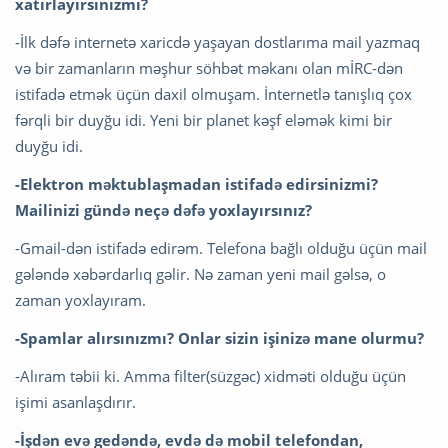
xatırlayırsınızmı?
-İlk dəfə internetə xaricdə yaşayan dostlarıma mail yazmaq
və bir zamanların məşhur söhbət məkanı olan mİRC-dən
istifadə etmək üçün daxil olmuşam. İnternetlə tanışlıq çox
fərqli bir duyğu idi. Yeni bir planet kəşf eləmək kimi bir
duyğu idi.
-
Elektron
məktublaşmadan
istifadə
edirsinizmi?
Mailinizi
gü
ndə
neçə
də
fə
yoxlayı
rsı
nı
z?
-Gmail-dən istifadə edirəm. Telefona bağlı olduğu üçün mail
gələndə xəbərdarlıq gəlir. Nə zaman yeni mail gəlsə, o
zaman yoxlayıram.
-
Spamlar
alı
rsı
nı
zmı?
Onlar sizin işinizə mane olurmu?
-Alıram təbii ki. Amma filter(süzgəc) xidməti olduğu üçün
işimi asanlaşdırır.
-İşdən evə gedəndə, evdə də mobil telefondan,