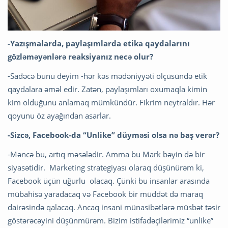
-Yazışmalarda, paylaşımlarda etika qaydalarını
gözləməyənlərə reaksiyanız necə olur?
-Sadəcə bunu deyim -hər kəs mədəniyyəti ölçüsündə etik
qaydalara əməl edir. Zatən, paylaşımları oxumaqla kimin
kim olduğunu anlamaq mümkündür. Fikrim neytraldır. Hər
qoyunu öz ayağından asarlar.
-Sizcə, Facebook-da “Unlike” düyməsi olsa nə baş verər?
-Məncə bu, artıq məsələdir. Amma bu Mark bəyin də bir
siyasətidir. Marketing strategiyası olaraq düşünürəm ki,
Facebook üçün uğurlu olacaq. Çünki bu insanlar arasında
mübahisə yaradacaq və Facebook bir müddət də maraq
dairəsində qalacaq. Ancaq insani münasibətlərə müsbət təsir
göstərəcəyini düşünmürəm. Bizim istifadəçilərimiz “unlike”