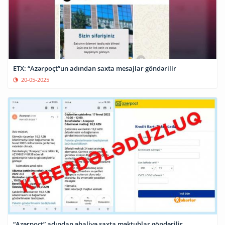
ETX: “Azərpoçt”un adından saxta mesajlar göndərilir
20-05-2025
“Azərpoçt” adından əhaliyə saxta məktublar göndərilir