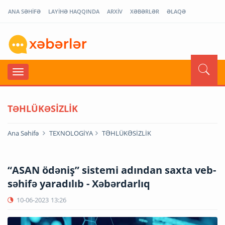
ANA SƏHİFƏ
LAYİHƏ HAQQINDA
ARXİV
XƏBƏRLƏR
ƏLAQƏ
TƏHLÜKƏSİZLİK
Ana Səhifə
TEXNOLOGİYA
TƏHLÜKƏSİZLİK
“ASAN ödəniş” sistemi adından saxta veb-
səhifə yaradılıb - Xəbərdarlıq
10-06-2023
13:26