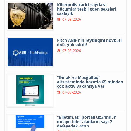
Kiberpolis xarici saytlara
hücumlar təşkil edən şəxsləri
saxlayıb
07-08-2026
Fitch ABB-nin reytinqini növbəti
dəfə yüksəltdi!
07-08-2026
“Əmək və Məşğulluq”
altsistemində hazırda 65 mindən
çox aktiv vakansiya var
07-08-2026
“Biletim.az” portalı üzərindən
onlayn bilet alanların sayı 2
dəfəyədək artıb