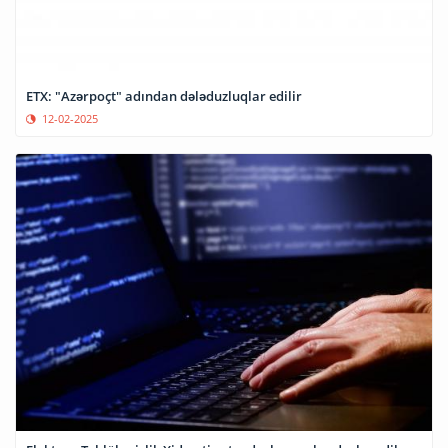
ETX: "Azərpoçt" adından dələduzluqlar edilir
12-02-2025