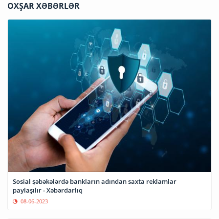
OXŞAR XƏBƏRLƏR
Sosial şəbəkələrdə bankların adından saxta reklamlar
paylaşılır - Xəbərdarlıq
08-06-2023