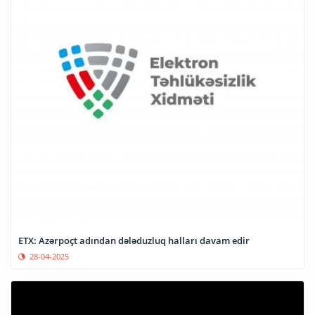
ETX: Azərpoçt adından dələduzluq halları davam edir
28-04-2025