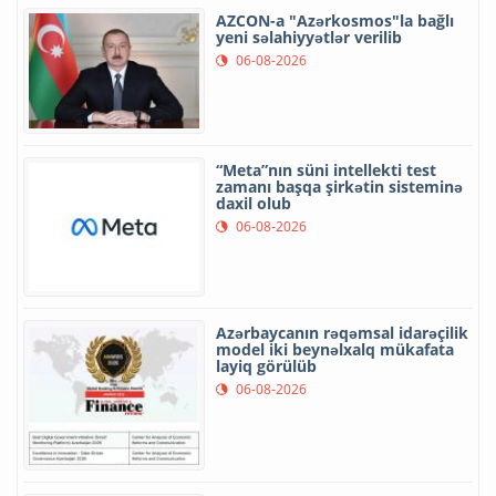
AZCON-a "Azərkosmos"la bağlı
yeni səlahiyyətlər verilib
06-08-2026
“Meta”nın süni intellekti test
zamanı başqa şirkətin sisteminə
daxil olub
06-08-2026
Azərbaycanın rəqəmsal idarəçilik
model iki beynəlxalq mükafata
layiq görülüb
06-08-2026