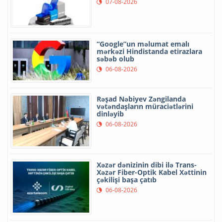
07-08-2026
“Google”un məlumat emalı
mərkəzi Hindistanda etirazlara
səbəb olub
06-08-2026
Rəşad Nəbiyev Zəngilanda
vətəndaşların müraciətlərini
dinləyib
06-08-2026
Xəzər dənizinin dibi ilə Trans-
Xəzər Fiber-Optik Kabel Xəttinin
çəkilişi başa çatıb
06-08-2026