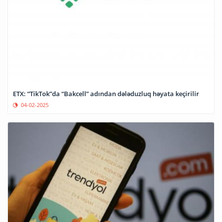
ETX: “TikTok”da “Bakcell” adından dələduzluq həyata keçirilir
04-02-2025