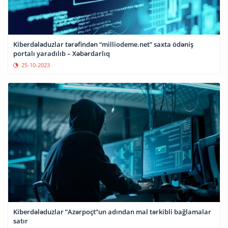
Kiberdələduzlar tərəfindən “milliodeme.net” saxta ödəniş
portalı yaradılıb – Xəbərdarlıq
25-10-2023
Kiberdələduzlar ”Azərpoçt”un adından mal tərkibli bağlamalar
satır