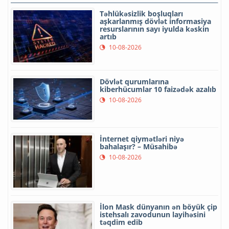
Təhlükəsizlik boşluqları
aşkarlanmış dövlət informasiya
resurslarının sayı iyulda kəskin
artıb
10-08-2026
Dövlət qurumlarına
kiberhücumlar 10 faizədək azalıb
10-08-2026
İnternet qiymətləri niyə
bahalaşır? – Müsahibə
10-08-2026
İlon Mask dünyanın ən böyük çip
istehsalı zavodunun layihəsini
təqdim edib