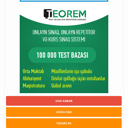
SON XƏBƏR
POPULYAR
YAZARLAR