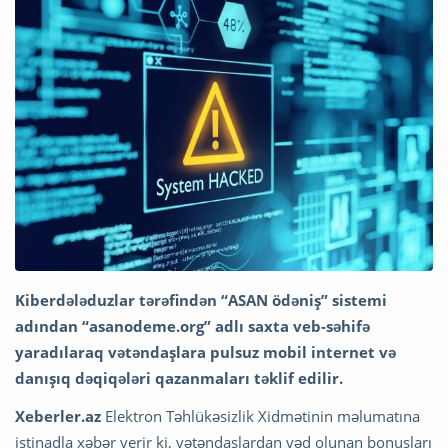
Kiberdələduzlar tərəfindən “ASAN ödəniş” sistemi
adından “asanodeme.org” adlı saxta veb-səhifə
yaradılaraq vətəndaşlara pulsuz mobil internet və
danışıq dəqiqələri qazanmaları təklif edilir.
Xeberler.az
Elektron Təhlükəsizlik Xidmətinin məlumatına
istinadla xəbər verir ki, vətəndaşlardan vəd olunan bonusları