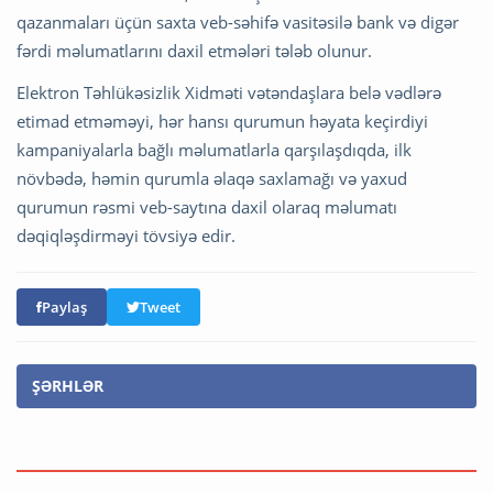
qazanmaları üçün saxta veb-səhifə vasitəsilə bank və digər
fərdi məlumatlarını daxil etmələri tələb olunur.
Elektron Təhlükəsizlik Xidməti vətəndaşlara belə vədlərə
etimad etməməyi, hər hansı qurumun həyata keçirdiyi
kampaniyalarla bağlı məlumatlarla qarşılaşdıqda, ilk
növbədə, həmin qurumla əlaqə saxlamağı və yaxud
qurumun rəsmi veb-saytına daxil olaraq məlumatı
dəqiqləşdirməyi tövsiyə edir.
Paylaş
Tweet
ŞƏRHLƏR