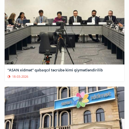
“ASAN xidmət” qabaqcıl təcrübə kimi qiymətləndirilib
18-03-2026