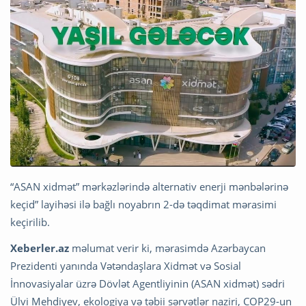
“ASAN xidmət” mərkəzlərində alternativ enerji mənbələrinə
keçid” layihəsi ilə bağlı noyabrın 2-də təqdimat mərasimi
keçirilib.
Xeberler.az
məlumat verir ki, mərasimdə Azərbaycan
Prezidenti yanında Vətəndaşlara Xidmət və Sosial
İnnovasiyalar üzrə Dövlət Agentliyinin (ASAN xidmət) sədri
Ülvi Mehdiyev, ekologiya və təbii sərvətlər naziri, COP29-un