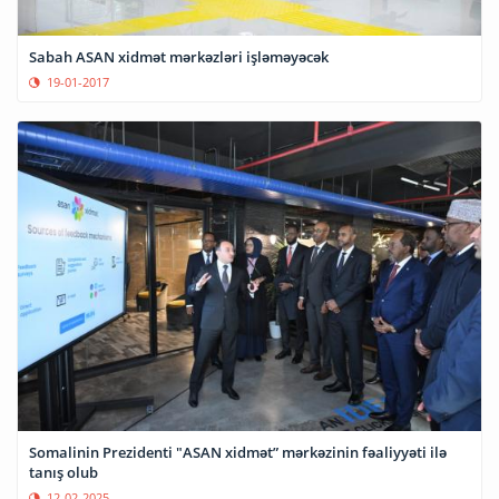
Sabah ASAN xidmət mərkəzləri işləməyəcək
19-01-2017
Somalinin Prezidenti "ASAN xidmət” mərkəzinin fəaliyyəti ilə
tanış olub
12-02-2025