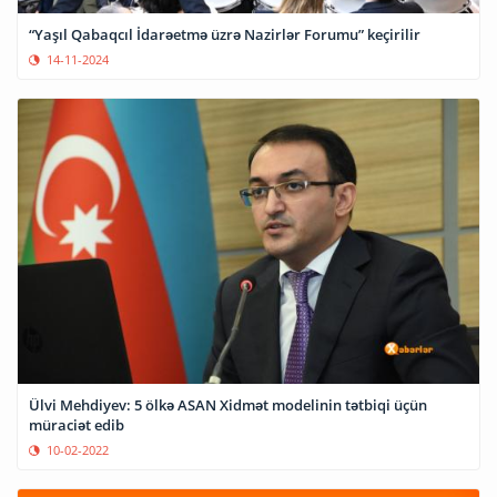
“Yaşıl Qabaqcıl İdarəetmə üzrə Nazirlər Forumu” keçirilir
14-11-2024
Ülvi Mehdiyev: 5 ölkə ASAN Xidmət modelinin tətbiqi üçün
müraciət edib
10-02-2022