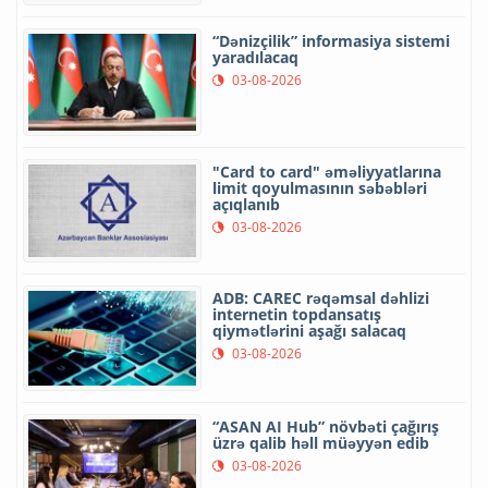
“Dənizçilik” informasiya sistemi
yaradılacaq
03-08-2026
"Card to card" əməliyyatlarına
limit qoyulmasının səbəbləri
açıqlanıb
03-08-2026
ADB: CAREC rəqəmsal dəhlizi
internetin topdansatış
qiymətlərini aşağı salacaq
03-08-2026
“ASAN AI Hub” növbəti çağırış
üzrə qalib həll müəyyən edib
03-08-2026