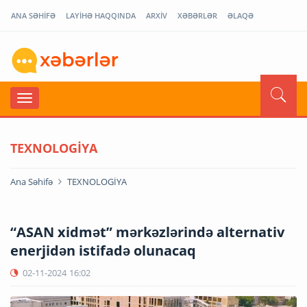
ANA SƏHİFƏ
LAYİHƏ HAQQINDA
ARXİV
XƏBƏRLƏR
ƏLAQƏ
TEXNOLOGİYA
Ana Səhifə
TEXNOLOGİYA
“ASAN xidmət” mərkəzlərində alternativ
enerjidən istifadə olunacaq
02-11-2024
16:02