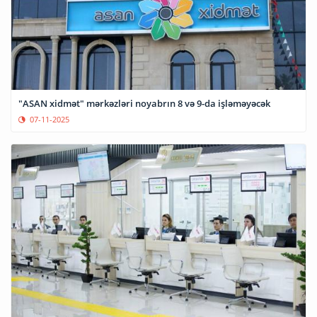
"ASAN xidmət" mərkəzləri noyabrın 8 və 9-da işləməyəcək
07-11-2025