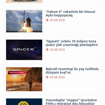
"Falcon 9" raketinin bir hissəsi
Ayla toqquşacaq
05-08-2026
“SpaceX” orbitə 10 milyon tona
qədər yük çıxarmağı planlaşdırır
05-08-2026
Bakcell rouminqi ilə yay tətilində
dünyanı kəşf et
04-08-2026
Vətəndaşlar “mygov” üzərindən
FHN-ə müraciət edə biləcəklər