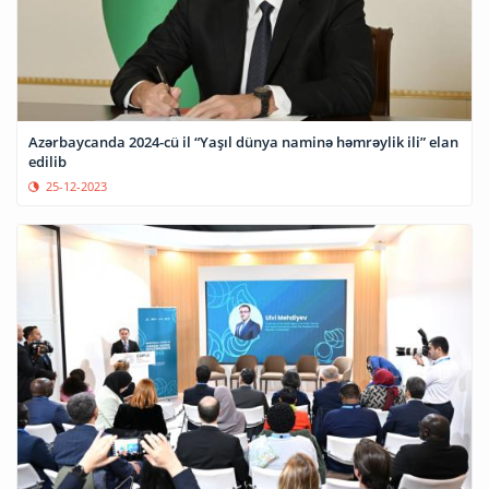
Azərbaycanda 2024-cü il “Yaşıl dünya naminə həmrəylik ili” elan
edilib
25-12-2023