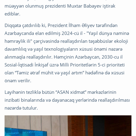
müəyyən olunmuş prezidenti Muxtar Babayev iştirak
ediblər.
Diqqətə çatdırılıb ki, Prezident İlham Əliyev tərəfindən
Azərbaycanda elan edilmiş 2024-cü il - "Yaşıl dünya naminə
həmrəylik ili" çərçivəsində reallaşdırılan təşəbbüslər ekoloji
davamlılıq və yaşıl texnologiyaların xüsusi önəmi nəzərə
alınmaqla reallaşdırılır. Həmçinin Azərbaycan, 2030-cu il
Sosial-İqtisadi İnkişaf üzrə Milli Prioritetlərin 5-ci prioriteti
olan “Təmiz ətraf mühit və yaşıl artım” hədəfinə də xüsusi
önəm verilir.
​Layihənin tezliklə bütün “ASAN xidmət” mərkəzlərinin
inzibati binalarında və dayanacaq yerlərində reallaşdırılması
nəzərdə tutulur.