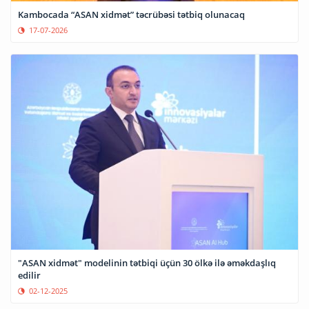
Kambocada “ASAN xidmət” təcrübəsi tətbiq olunacaq
17-07-2026
"ASAN xidmət" modelinin tətbiqi üçün 30 ölkə ilə əməkdaşlıq
edilir
02-12-2025