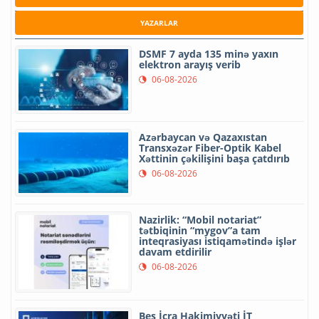
YAZARLAR
DSMF 7 ayda 135 minə yaxın
elektron arayış verib
06-08-2026
Azərbaycan və Qazaxıstan
Transxəzər Fiber-Optik Kabel
Xəttinin çəkilişini başa çatdırıb
06-08-2026
Nazirlik: “Mobil notariat”
tətbiqinin “mygov”a tam
inteqrasiyası istiqamətində işlər
davam etdirilir
06-08-2026
Beş İcra Hakimiyyəti İT