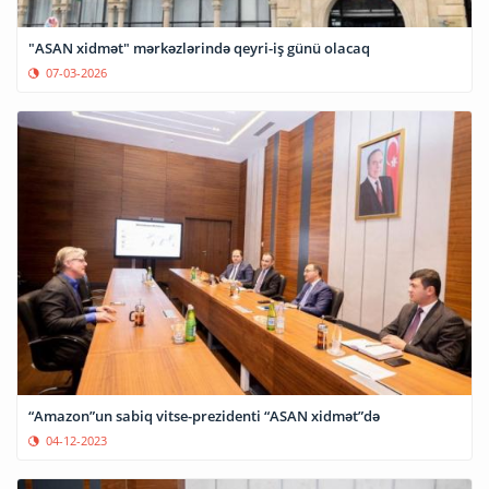
"ASAN xidmət" mərkəzlərində qeyri-iş günü olacaq
07-03-2026
“Amazon”un sabiq vitse-prezidenti “ASAN xidmət”də
04-12-2023