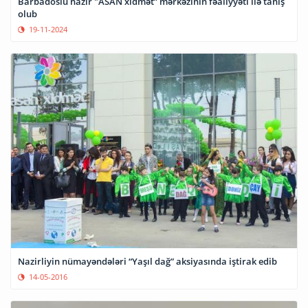
Barbadoslu nazir "ASAN xidmət” mərkəzinin fəaliyyəti ilə tanış
olub
19-11-2024
Nazirliyin nümayəndələri “Yaşıl dağ” aksiyasında iştirak edib
14-05-2016