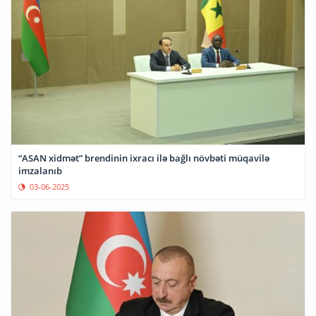
“ASAN xidmət” brendinin ixracı ilə bağlı növbəti müqavilə
imzalanıb
03-06-2025