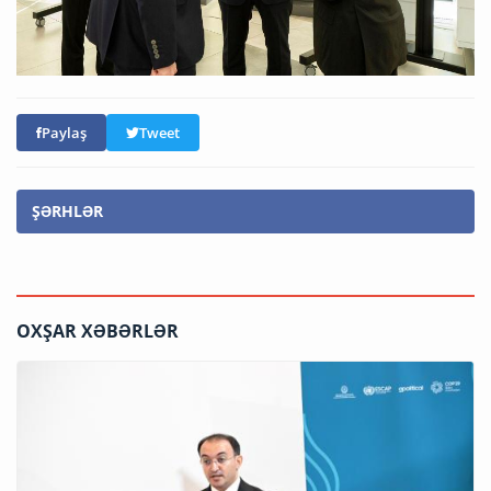
Paylaş
Tweet
ŞƏRHLƏR
OXŞAR XƏBƏRLƏR