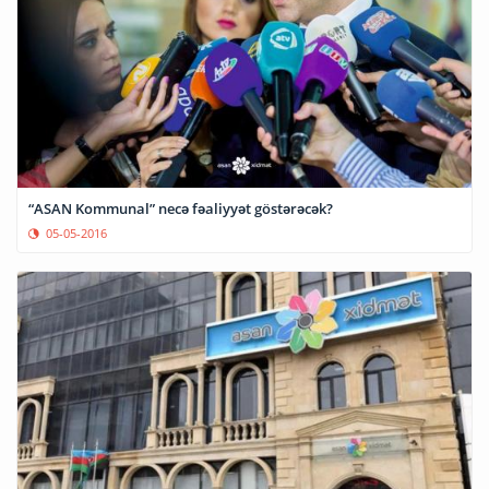
“ASAN Kommunal” necə fəaliyyət göstərəcək?
05-05-2016