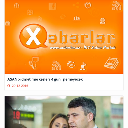
ASAN xidmət mərkəzləri 4 gün işləməyəcək
29-12-2016