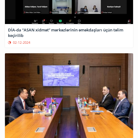
DİA-da “ASAN xidmət” mərkəzlərinin əməkdaşları üçün təlim
keçirilib
02-12-2024