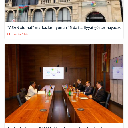
"ASAN xidmət" mərkəzləri iyunun 15-də fəaliyyət göstərməyəcək
12-06-2026