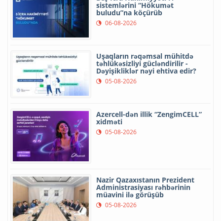
sistemlərini “Hökumət
buludu”na köçürüb
06-08-2026
Uşaqların rəqəmsal mühitdə
təhlükəsizliyi gücləndirilir -
Dəyişikliklər nəyi ehtiva edir?
05-08-2026
Azercell-dən illik “ZengimCELL”
xidməti
05-08-2026
Nazir Qazaxıstanın Prezident
Administrasiyası rəhbərinin
müavini ilə görüşüb
05-08-2026