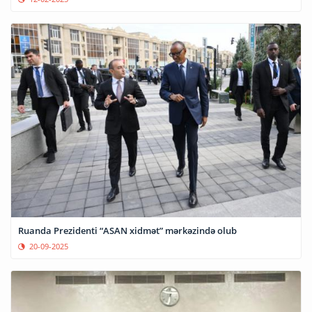
Ruanda Prezidenti “ASAN xidmət” mərkəzində olub
20-09-2025