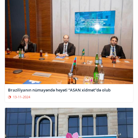
Braziliyanın nümayəndə heyəti “ASAN xidmət”də olub
13-11-2024