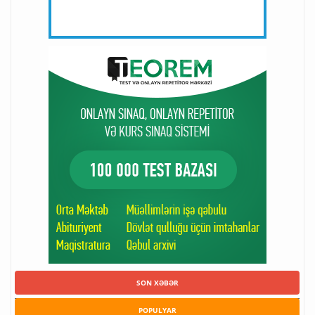
SON XƏBƏR
POPULYAR