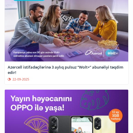
Azercell istifadəçilərinə 3 aylıq pulsuz “Wolt+” abunəliyi təqdim
edir!
22-09-2025