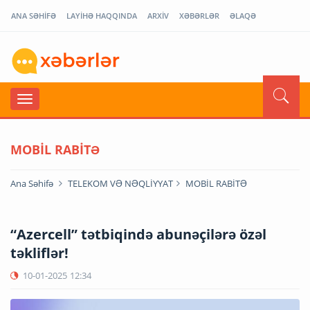
ANA SƏHİFƏ
LAYİHƏ HAQQINDA
ARXİV
XƏBƏRLƏR
ƏLAQƏ
MOBİL RABİTƏ
Ana Səhifə
TELEKOM VƏ NƏQLİYYAT
MOBİL RABİTƏ
“Azercell” tətbiqində abunəçilərə özəl
təkliflər!
10-01-2025
12:34