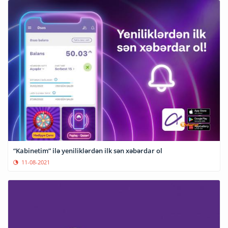
“Kabinetim” ilə yeniliklərdən ilk sən xəbərdar ol
11-08-2021