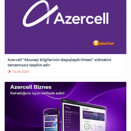
Azercell “Abunəçi bilgilərinin dəqiqləşdirilməsi” xidmətini
təmənnasız təqdim edir
10-04-2020