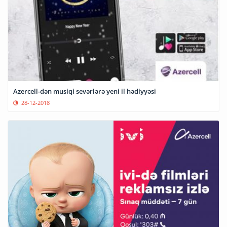
Azercell-dən musiqi sevərlərə yeni il hədiyyəsi
28-12-2018