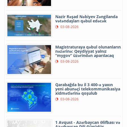
Nazir Rəşad Nəbiyev Zəngilanda
vətəndaşları qəbul edəcək
03-08-2026
Magistraturaya qəbul olunanların
nəzərinə: Qeydiyyat yalnız
“mygov” üzərindən aparılacaq
03-08-2026
Qarabağda bu il 3 400-ə yaxın
yeni abunəçi telekommunikasiya
xidmətlərinə qoşulub
03-08-2026
1 Avqust - Azərbaycan Əlifbası və
Azərbaycan Dili Günüdür