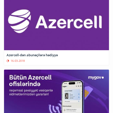
Azercell-dən abunəçilərə hədiyyə
16-03-2018