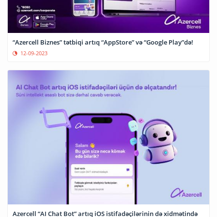
“Azercell Biznes” tətbiqi artıq “AppStore” və “Google Play”də!
12-09-2023
Azercell “AI Chat Bot” artıq iOS istifadəçilərinin də xidmətində