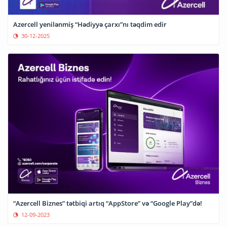
Azercell yenilənmiş “Hədiyyə çarxı”nı təqdim edir
30-12-2025
“Azercell Biznes” tətbiqi artıq “AppStore” və “Google Play”də!
12-09-2023