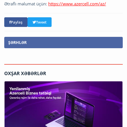
Ətraflı məlumat üçün:
https://www.azercell.com/az/
Paylaş
Tweet
ŞƏRHLƏR
OXŞAR XƏBƏRLƏR