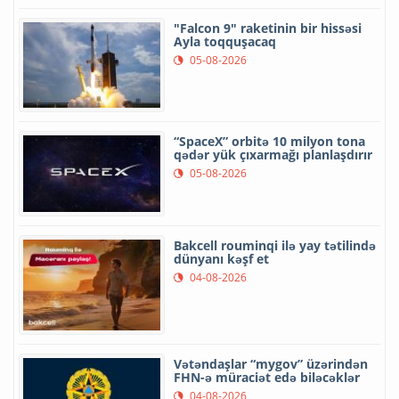
"Falcon 9" raketinin bir hissəsi
Ayla toqquşacaq
05-08-2026
“SpaceX” orbitə 10 milyon tona
qədər yük çıxarmağı planlaşdırır
05-08-2026
Bakcell rouminqi ilə yay tətilində
dünyanı kəşf et
04-08-2026
Vətəndaşlar “mygov” üzərindən
FHN-ə müraciət edə biləcəklər
04-08-2026