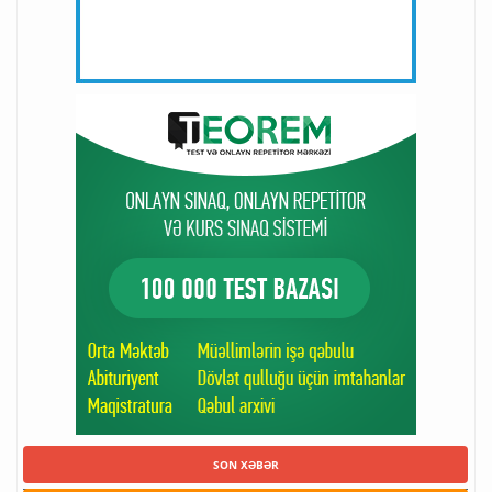
SON XƏBƏR