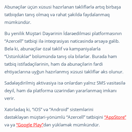
Abunəçilər üçün xüsusi hazırlanan təkliflərlə artıq birbaşa
tətbiqdən tanış olmaq və rahat şəkildə faydalanmaq
mümkündür.
Bu yenilik Müştəri Dəyərinin İdarəedilməsi platformasının
“Azercell” tətbiqi ilə inteqrasiyas nəticəsində ərsəyə gəlib.
Belə ki, abunəçilər özəl təklif və kampaniyalarla
“Üstünlüklər” bölümündə tanış ola bilərlər. Burada həm
tətbiq istifadəçilərinin, həm də abunəçilərin fərdi
ehtiyaclarına uyğun hazırlanmış xüsusi təkliflər əks olunur.
Sadələşdirilmiş aktivasiya isə onlardan yalnız SMS vasitəsilə
deyil, həm də platforma üzərindən yararlanmaq imkanı
verir.
Xatırladaq ki, “iOS” və “Android” sistemlərini
dəstəkləyən müştəri-yönümlü “Azercell” tətbiqini
“AppStore”
və ya
“Google Play”
dən yükləmək mümkündür.