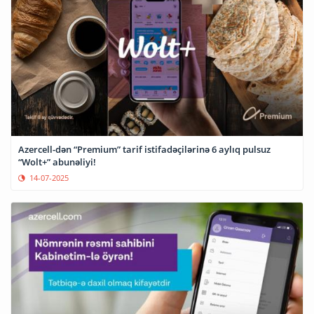
Azercell-dən “Premium” tarif istifadəçilərinə 6 aylıq pulsuz
“Wolt+” abunəliyi!
14-07-2025