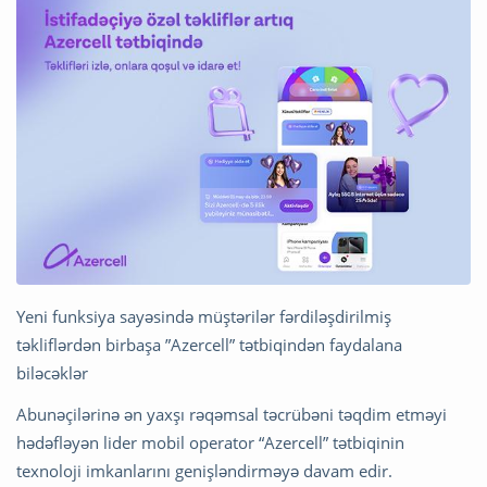
Yeni funksiya sayəsində müştərilər fərdiləşdirilmiş
təkliflərdən birbaşa ”Azercell” tətbiqindən faydalana
biləcəklər
Abunəçilərinə ən yaxşı rəqəmsal təcrübəni təqdim etməyi
hədəfləyən lider mobil operator “Azercell” tətbiqinin
texnoloji imkanlarını genişləndirməyə davam edir.