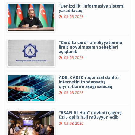
“Dənizçilik” informasiya sistemi
yaradılacaq
03-08-2026
"Card to card" əməliyyatlarına
limit qoyulmasının səbəbləri
açıqlanıb
03-08-2026
ADB: CAREC rəqəmsal dəhlizi
internetin topdansatış
qiymətlərini aşağı salacaq
03-08-2026
“ASAN AI Hub” növbəti çağırış
üzrə qalib həll müəyyən edib
03-08-2026