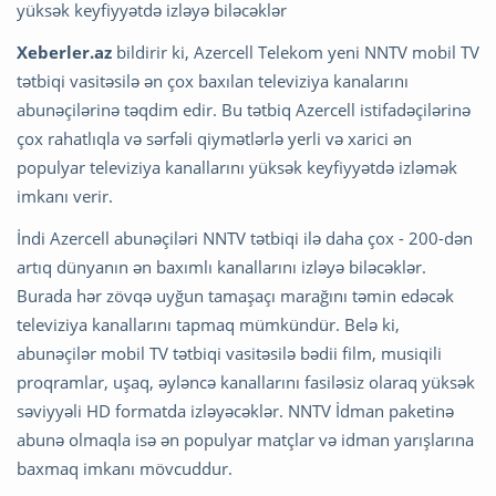
yüksək keyfiyyətdə izləyə biləcəklər
Xeberler.az
bildirir ki, Azercell Telekom yeni NNTV mobil TV
tətbiqi vasitəsilə ən çox baxılan televiziya kanalarını
abunəçilərinə təqdim edir. Bu tətbiq Azercell istifadəçilərinə
çox rahatlıqla və sərfəli qiymətlərlə yerli və xarici ən
populyar televiziya kanallarını yüksək keyfiyyətdə izləmək
imkanı verir.
İndi Azercell abunəçiləri NNTV tətbiqi ilə daha çox - 200-dən
artıq dünyanın ən baxımlı kanallarını izləyə biləcəklər.
Burada hər zövqə uyğun tamaşaçı marağını təmin edəcək
televiziya kanallarını tapmaq mümkündür. Belə ki,
abunəçilər mobil TV tətbiqi vasitəsilə bədii film, musiqili
proqramlar, uşaq, əyləncə kanallarını fasiləsiz olaraq yüksək
səviyyəli HD formatda izləyəcəklər. NNTV İdman paketinə
abunə olmaqla isə ən populyar matçlar və idman yarışlarına
baxmaq imkanı mövcuddur.