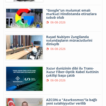
“Google”un məlumat emalı
mərkəzi Hindistanda etirazlara
səbəb olub
06-08-2026
Rəşad Nəbiyev Zəngilanda
vətəndaşların müraciətlərini
dinləyib
06-08-2026
Xəzər dənizinin dibi ilə Trans-
Xəzər Fiber-Optik Kabel Xəttinin
çəkilişi başa çatıb
06-08-2026
AZCON-a "Azərkosmos"la bağlı
yeni səlahiyyətlər verilib