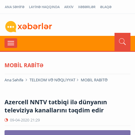
ANA SƏHİFƏ
LAYİHƏ HAQQINDA
ARXİV
XƏBƏRLƏR
ƏLAQƏ
MOBİL RABİTƏ
Ana Səhifə
TELEKOM VƏ NƏQLİYYAT
MOBİL RABİTƏ
Azercell NNTV tətbiqi ilə dünyanın
televiziya kanallarını təqdim edir
09-04-2020
21:29