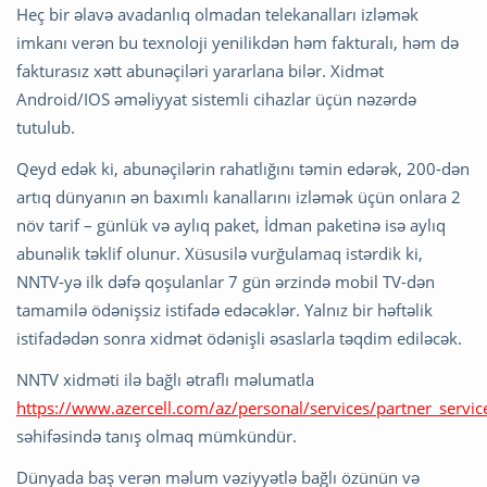
Heç bir əlavə avadanlıq olmadan telekanalları izləmək
imkanı verən bu texnoloji yenilikdən həm fakturalı, həm də
fakturasız xətt abunəçiləri yararlana bilər. Xidmət
Android/IOS əməliyyat sistemli cihazlar üçün nəzərdə
tutulub.
Qeyd edək ki, abunəçilərin rahatlığını təmin edərək, 200-dən
artıq dünyanın ən baxımlı kanallarını izləmək üçün onlara 2
növ tarif – günlük və aylıq paket, İdman paketinə isə aylıq
abunəlik təklif olunur. Xüsusilə vurğulamaq istərdik ki,
NNTV-yə ilk dəfə qoşulanlar 7 gün ərzində mobil TV-dən
tamamilə ödənişsiz istifadə edəcəklər. Yalnız bir həftəlik
istifadədən sonra xidmət ödənişli əsaslarla təqdim ediləcək.
NNTV xidməti ilə bağlı ətraflı məlumatla
https://www.azercell.com/az/personal/services/partner_servic
səhifəsində tanış olmaq mümkündür.
Dünyada baş verən məlum vəziyyətlə bağlı özünün və