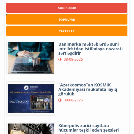
SON XƏBƏR
POPULYAR
YAZARLAR
Danimarka məktəblərdə süni
intellektdən istifadəyə nəzarəti
sərtləşdirir
08-08-2026
“Azərkosmos”un KOSMİK
Akademiyası mükafata layiq
görülüb
08-08-2026
Kiberpolis xarici saytlara
hücumlar təşkil edən şəxsləri