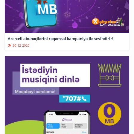
Azercell abunəçilərini rəqəmsal kampaniya ilə sevindirir!
30-12-2020