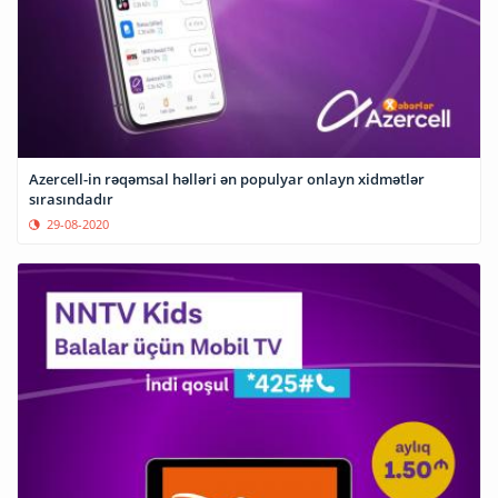
Azercell-in rəqəmsal həlləri ən populyar onlayn xidmətlər
sırasındadır
29-08-2020