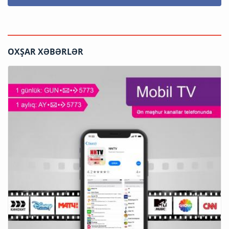
OXŞAR XƏBƏRLƏR