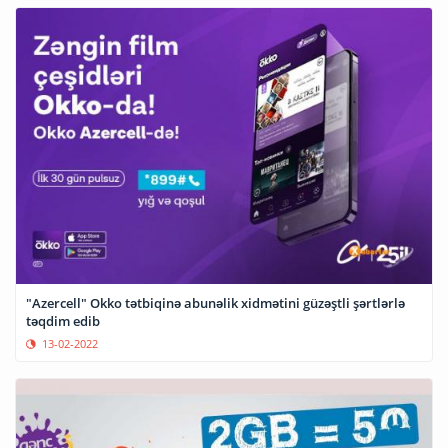
"Azercell" Okko tətbiqinə abunəlik xidmətini güzəştli şərtlərlə
təqdim edib
13-02-2022