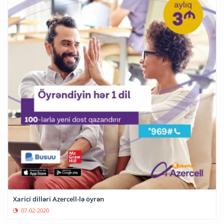
Xarici dilləri Azercell-lə öyrən
07-02-2020