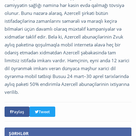
cəmiyyətin sağlığı naminə hər kəsin evdə qalmağı tövsiyə
olunur. Bunu nəzərə alaraq, Azercell şirkəti bütün
istifadəçilərinə zamanlarını səmərəli və maraqlı keçirə
bilmələri üçün davamlı olaraq müxtəlif kampaniyalar və
xidmətlər təklif edir. Belə ki, Azercell abunəçilərinin Zvuk
aylıq paketinə qoşulmaqla mobil internetə əlavə heç bir
ödəniş etmədən xidmətdən Azercell şəbəkəsində tam
limitsiz istifadə imkanı vardır. Həmçinin, eyni anda 12 xarici
dil öyrənmək imkanı verən dünyaca məşhur xarici dil
öyrənmə mobil tətbiqi Busuu 24 mart–30 aprel tarixlərində
aylıq paketi 50% endirimlə Azercell abunəçilərinin ixtiyarına
verilib.
Paylaş
Tweet
ŞƏRHLƏR