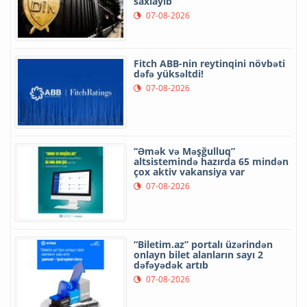
saxlayıb
07-08-2026
Fitch ABB-nin reytinqini növbəti
dəfə yüksəltdi!
07-08-2026
“Əmək və Məşğulluq”
altsistemində hazırda 65 mindən
çox aktiv vakansiya var
07-08-2026
“Biletim.az” portalı üzərindən
onlayn bilet alanların sayı 2
dəfəyədək artıb
07-08-2026