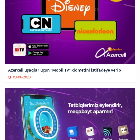
Azercell uşaqlar üçün “Mobil TV” xidmətini istifadəyə verib
03-06-2020