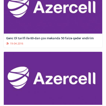
Gənc Ol tarifi ilə 60-dan çox məkanda 50 faizə qədər endirim
19-04-2016