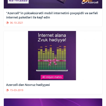
"Azercell"in yüksəksürətli mobil internetini çoxçeşidli və sərfəli
internet paketləri ilə kəşf edin
06-10-2021
Azercell-dən Novruz hədiyyəsi
15-03-2019