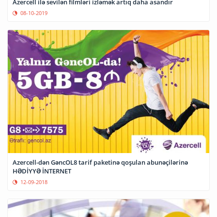
Azercell ilə sevilən filmləri izləmək artıq daha asandır
08-10-2019
Azercell-dən GəncOL8 tarif paketinə qoşulan abunəçilərinə
HƏDİYYƏ İNTERNET
12-09-2018