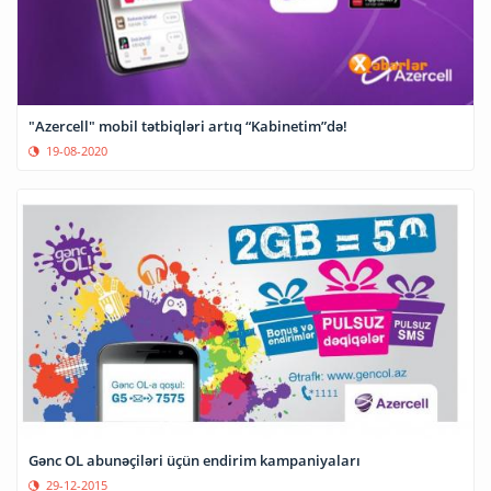
"Azercell" mobil tətbiqləri artıq “Kabinetim”də!
19-08-2020
Gənc OL abunəçiləri üçün endirim kampaniyaları
29-12-2015