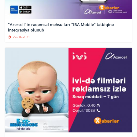
"Azercell"in rəqəmsal məhsulları "IBA Mobile" tətbiqinə
inteqrasiya olunub
27-01-2021