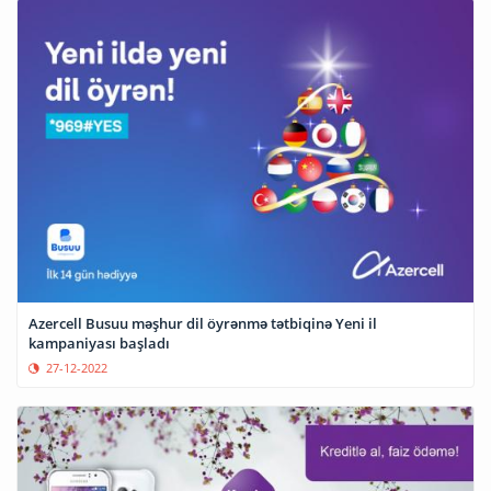
Azercell Busuu məşhur dil öyrənmə tətbiqinə Yeni il
kampaniyası başladı
27-12-2022