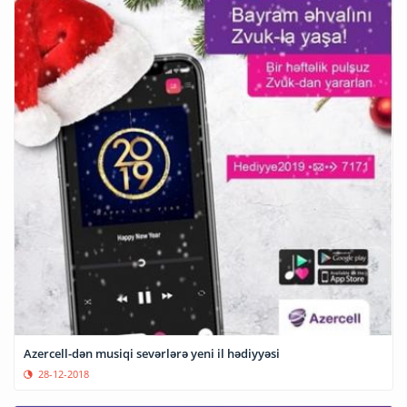
Azercell-dən musiqi sevərlərə yeni il hədiyyəsi
28-12-2018