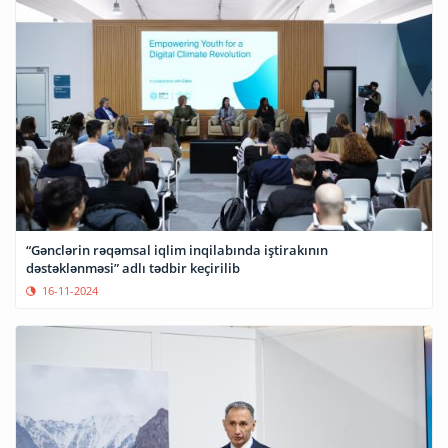
“Gənclərin rəqəmsal iqlim inqilabında iştirakının
dəstəklənməsi” adlı tədbir keçirilib
16-11-2024