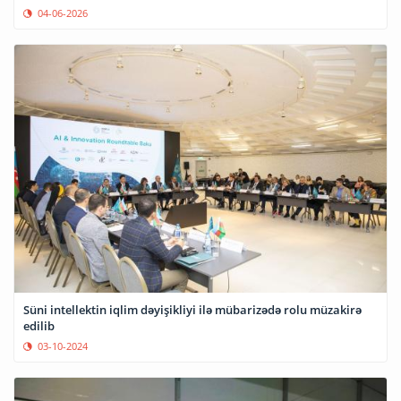
04-06-2026
Süni intellektin iqlim dəyişikliyi ilə mübarizədə rolu müzakirə
edilib
03-10-2024