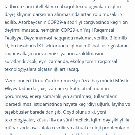
tədbirdə süni intellekt və qabaqcıl texnologiyaların iqlim
dəyişikliyinin qarşısının alınmasında artan rolu müzakirə
edilib. Azərbaycanın COP29-a sədrliyi çərçivəsində keçirilən
dəyirmi masada, həmçinin COP29-un Yaşıl Rəqəmsal
Fəaliyyət Bəyannaməsi haqqında məlumat verilib. Bildirilib
ki, bu təşəbbüs İKT sektorunda iqlimə müsbət təsir göstərən
rəqəmsallaşmanı və emissiyaların azaldılmasını
sürətləndirəcək, eyni zamanda, ekoloji təmiz rəqəmsal
texnologiyalara əlçatanlığı artıracaq.
“Azerconnect Group”un kommersiya üzrə baş müdiri Müşfiq
Əliyev tədbirdə çıxışı zamanı şirkətin ətraf mühitin
qorunması, enerji səmərəliliyin artırılması, tullantıların
idarəedilməsi istiqamətində həyata keçirdiyi uğurlu layihə və
təşəbbüslər barədə danışıb. Qeyd olunub ki, yeni
texnologiyalar, xüsusi ilə də süni intellekt iqlim dəyişikliyi ilə
mübarizədə əsas alətə çevrilir və aktual ekoloji problemlərin