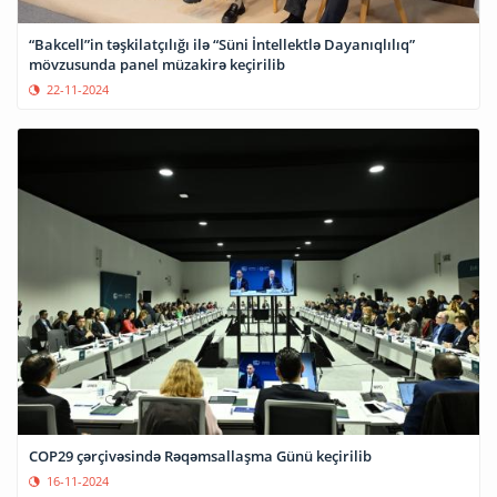
“Bakcell”in təşkilatçılığı ilə “Süni İntellektlə Dayanıqlılıq”
mövzusunda panel müzakirə keçirilib
22-11-2024
COP29 çərçivəsində Rəqəmsallaşma Günü keçirilib
16-11-2024