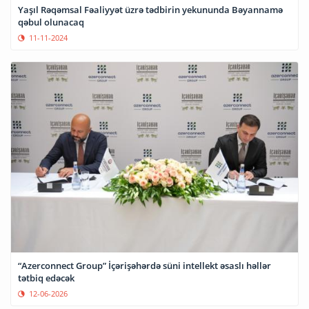
Yaşıl Rəqəmsal Fəaliyyət üzrə tədbirin yekununda Bəyannamə
qəbul olunacaq
11-11-2024
“Azerconnect Group” İçərişəhərdə süni intellekt əsaslı həllər
tətbiq edəcək
12-06-2026