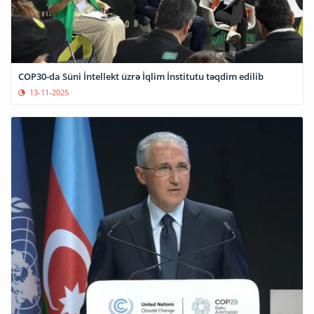
COP30-da Süni İntellekt üzrə İqlim İnstitutu təqdim edilib
13-11-2025