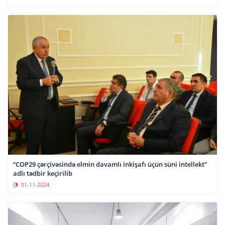
“COP29 çərçivəsində elmin davamlı inkişafı üçün süni intellekt”
adlı tədbir keçirilib
01-11-2024