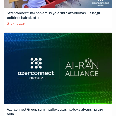
“Azerconnect" karbon emissiyalarının azaldılması ilə bağlı
tədbirdə iştirak edib
07-10-2024
Azerconnect Group süni intellekt əsaslı şəbəkə alyansına üzv
olub