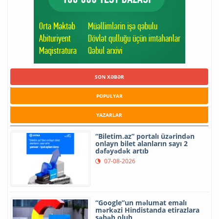
SON XƏBƏR
POPULYAR
YAZARLAR
“Biletim.az” portalı üzərindən
onlayn bilet alanların sayı 2
dəfəyədək artıb
07-08-2026
“Google”un məlumat emalı
mərkəzi Hindistanda etirazlara
səbəb olub