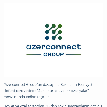
“Azerconnect Group”un dəstəyi ilə Bakı İqlim Fəaliyyəti
Həftəsi çərçivəsində “Süni intellekt və innovasiyalar”
mövzusunda tədbir keçirilib.
Dövlət və özəl sektordan 30-dan çox nümayəndənin qatıldığı