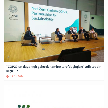
"COP29-un dayanıqlı gələcək naminə tərəfdaşlıqları” adlı tədbir
keçirilib
11-11-2024