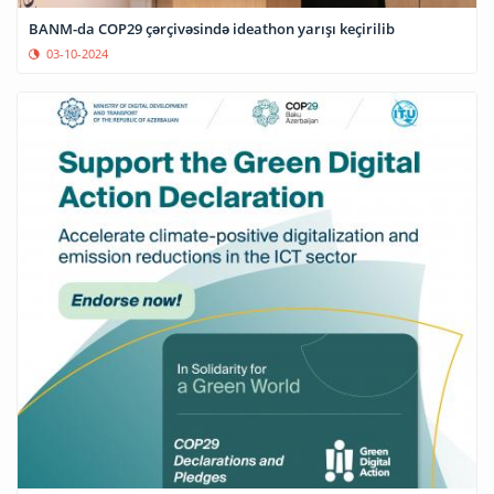
BANM-da COP29 çərçivəsində ideathon yarışı keçirilib
03-10-2024