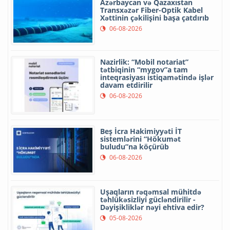
Azərbaycan və Qazaxıstan
Transxəzər Fiber-Optik Kabel
Xəttinin çəkilişini başa çatdırıb
06-08-2026
Nazirlik: “Mobil notariat”
tətbiqinin “mygov”a tam
inteqrasiyası istiqamətində işlər
davam etdirilir
06-08-2026
Beş İcra Hakimiyyəti İT
sistemlərini “Hökumət
buludu”na köçürüb
06-08-2026
Uşaqların rəqəmsal mühitdə
təhlükəsizliyi gücləndirilir -
Dəyişikliklər nəyi ehtiva edir?
05-08-2026