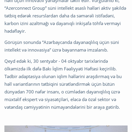
həlli üçün innovativ yanaşmalar təklif edir. Vurğulanıb ki,
“Azerconnect Group” süni intellekt əsaslı həlləri aktiv şəkildə
tətbiq edərək resurslardan daha da səmərəli istifadəni,
karbon izini azaltmağı və dayanıqlı inkişafa töhfə verməyi
hədəfləyir.
Görüşün sonunda “Azərbaycanda dayanaqlılıq üçün süni
intellekt və innovasiya” üzrə bəyannamə imzalanıb.
Qeyd edək ki, 30 sentyabr - 04 oktyabr tarixlərində
ölkəmizdə ilk dəfə Bakı İqlim Fəaliyyəti Həftəsi keçirilib.
Tədbir adaptasiya olunan iqlim həllərini araşdırmaq və bu
həll variantlarının tətbiqini sürətləndirmək üçün bütün
dünyadan 700 nəfər insanı, o cümlədən dayanıqlılıq üzrə
müxtəlif ekspert və siyasətçiləri, eləcə də özəl sektor və
vətəndaş cəmiyyətinin nümayəndələrini bir araya gətirib.