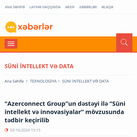
ANA SƏHİFƏ
LAYİHƏ HAQQINDA
ARXİV
XƏBƏRLƏR
ƏLAQƏ
SÜNİ İNTELLEKT VƏ DATA
Ana Səhifə
TEXNOLOGİYA
SÜNİ İNTELLEKT VƏ DATA
“Azerconnect Group”un dəstəyi ilə “Süni
intellekt və innovasiyalar” mövzusunda
tədbir keçirilib
03-10-2024
15:15