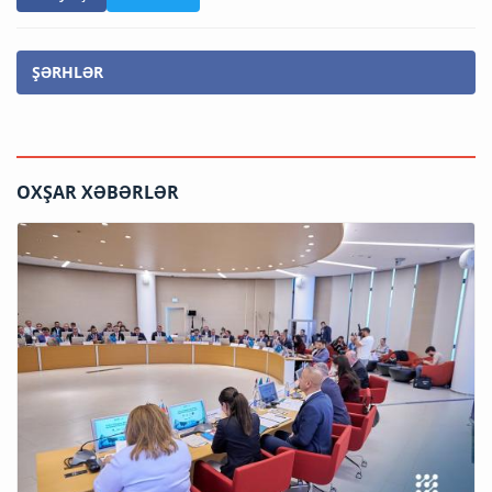
ŞƏRHLƏR
OXŞAR XƏBƏRLƏR