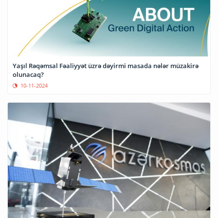
Yaşıl Rəqəmsal Fəaliyyət üzrə dəyirmi masada nələr müzakirə
olunacaq?
10-11-2024