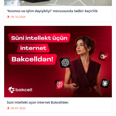
“Kosmos və iqlim dəyişikliyi” mövzusunda tədbir keçirilib
09-10-2024
Süni intellekt üçün internet Bakcelldən
09-07-2026