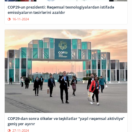
COP29-un prezidenti: Rəqəmsal texnologiyalardan istifadə
emissiyaların təsirlərini azaldır
16-11-2024
COP29-dan sonra ölkələr və təşkilatlar “yaşıl rəqəmsal aktivliyə”
geniş yer ayırır
27-11-2024