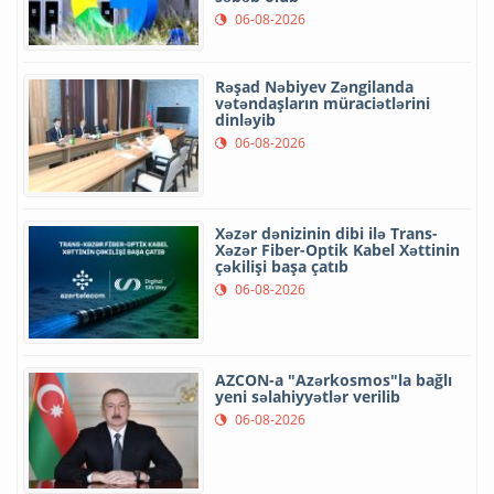
06-08-2026
Rəşad Nəbiyev Zəngilanda
vətəndaşların müraciətlərini
dinləyib
06-08-2026
Xəzər dənizinin dibi ilə Trans-
Xəzər Fiber-Optik Kabel Xəttinin
çəkilişi başa çatıb
06-08-2026
AZCON-a "Azərkosmos"la bağlı
yeni səlahiyyətlər verilib
06-08-2026