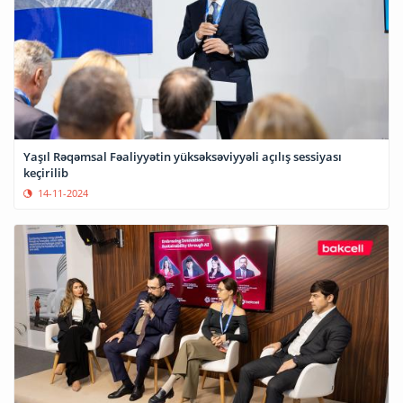
Yaşıl Rəqəmsal Fəaliyyətin yüksəksəviyyəli açılış sessiyası
keçirilib
14-11-2024