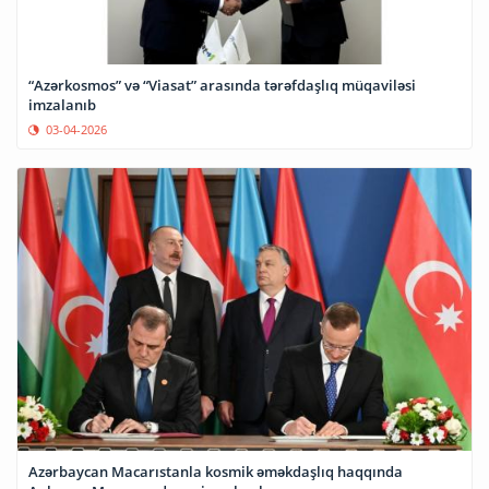
“Azərkosmos” və “Viasat” arasında tərəfdaşlıq müqaviləsi
imzalanıb
03-04-2026
Azərbaycan Macarıstanla kosmik əməkdaşlıq haqqında