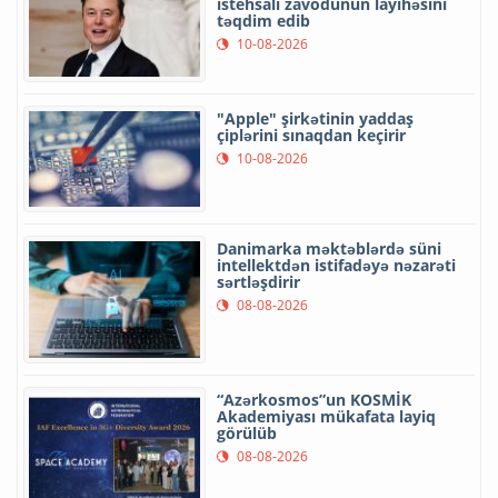
istehsalı zavodunun layihəsini
təqdim edib
10-08-2026
"Apple" şirkətinin yaddaş
çiplərini sınaqdan keçirir
10-08-2026
Danimarka məktəblərdə süni
intellektdən istifadəyə nəzarəti
sərtləşdirir
08-08-2026
“Azərkosmos”un KOSMİK
Akademiyası mükafata layiq
görülüb
08-08-2026