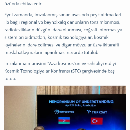
özündə ehtiva edir.
Eyni zamanda, imzalanmış sənəd əsasında peyk xidmətləri
ilə bağlı regional və beynəlxalq qanunların tənzimlənməsi,
radiotezliklərin düzgün idarə olunması, coğrafi informasiya
sistemləri xidmətləri, kosmik texnologiyalar, kosmik
layihələrin idarə edilməsi və digər mövzular üzrə ikitərəfli
məsləhətləşmələrin aparılması nəzərdə tutulub.
İmzalanma mərasimi “Azərkosmos”un ev sahibliyi etdiyi
Kosmik Texnologiyalar Konfransı (STC) çərçivəsində baş
tutub.