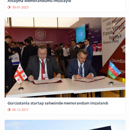
Anlaşma Memorandumu imzalayıb
30-01-2023
Gürcüstanla startap sahəsində memorandum imzalanıb
06-12-2017