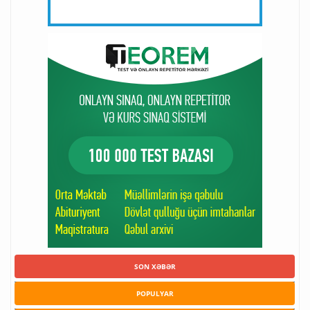
SON XƏBƏR
POPULYAR