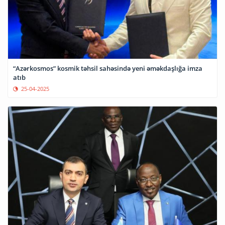
“Azərkosmos” kosmik təhsil sahəsində yeni əməkdaşlığa imza
atıb
25-04-2025