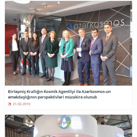
Birləşmiş Krallığın Kosmik Agentliyi ilə Azərkosmos-un
əməkdaşlığının perspektivləri müzakirə olunub
21-02-2019