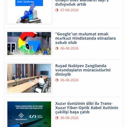
dəfəyədək artıb
07-08-2026
“Google”un məlumat emalı
mərkəzi Hindistanda etirazlara
səbəb olub
06-08-2026
Rəşad Nəbiyev Zəngilanda
vətəndaşların müraciətlərini
dinləyib
06-08-2026
Xəzər dənizinin dibi ilə Trans-
Xəzər Fiber-Optik Kabel Xəttinin
çəkilişi başa çatıb
06-08-2026