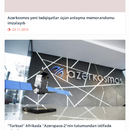
Azərkosmos yeni tədqiqatlar üçün anlaşma memorandumu
imzalayıb
23-11-2015
"Türksat" Afrikada "Azerspace-2"nin tutumundan istifadə