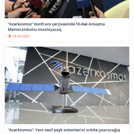
“Azərkosmos” Konfrans çərçivəsində 10-dək Anlaşma
Memorandumu imzalayacaq
24-04-2025
“Azərkosmos”: Yeni nəsil peyk sistemlərini orbitə çıxaracağıq