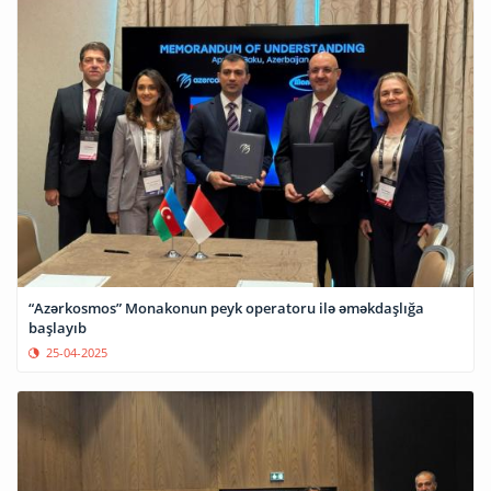
“Azərkosmos” Monakonun peyk operatoru ilə əməkdaşlığa
başlayıb
25-04-2025