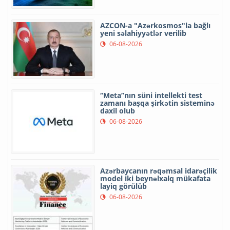
AZCON-a "Azərkosmos"la bağlı
yeni səlahiyyətlər verilib
06-08-2026
“Meta”nın süni intellekti test
zamanı başqa şirkətin sisteminə
daxil olub
06-08-2026
Azərbaycanın rəqəmsal idarəçilik
model iki beynəlxalq mükafata
layiq görülüb
06-08-2026