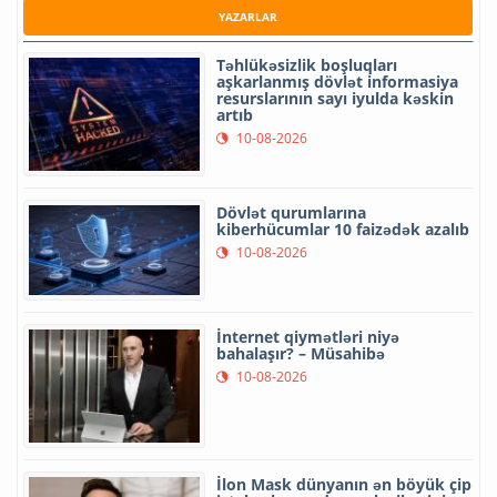
YAZARLAR
Təhlükəsizlik boşluqları
aşkarlanmış dövlət informasiya
resurslarının sayı iyulda kəskin
artıb
10-08-2026
Dövlət qurumlarına
kiberhücumlar 10 faizədək azalıb
10-08-2026
İnternet qiymətləri niyə
bahalaşır? – Müsahibə
10-08-2026
İlon Mask dünyanın ən böyük çip