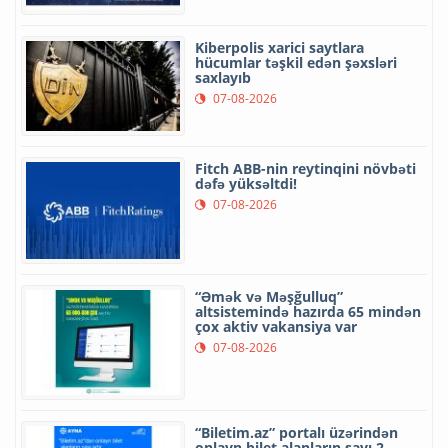
Kiberpolis xarici saytlara
hücumlar təşkil edən şəxsləri
saxlayıb
07-08-2026
Fitch ABB-nin reytinqini növbəti
dəfə yüksəltdi!
07-08-2026
“Əmək və Məşğulluq”
altsistemində hazırda 65 mindən
çox aktiv vakansiya var
07-08-2026
“Biletim.az” portalı üzərindən
onlayn bilet alanların sayı 2