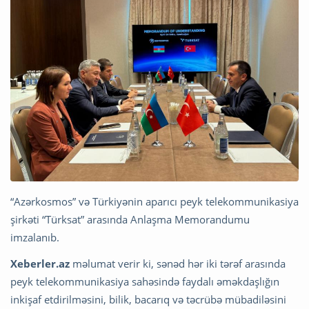
“Azərkosmos” və Türkiyənin aparıcı peyk telekommunikasiya
şirkəti “Türksat” arasında Anlaşma Memorandumu
imzalanıb.
Xeberler.az
məlumat verir ki, sənəd hər iki tərəf arasında
peyk telekommunikasiya sahəsində faydalı əməkdaşlığın
inkişaf etdirilməsini, bilik, bacarıq və təcrübə mübadiləsini