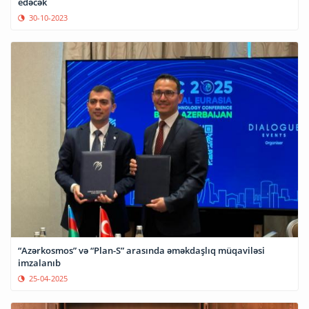
edəcək
30-10-2023
“Azərkosmos” və “Plan-S” arasında əməkdaşlıq müqaviləsi
imzalanıb
25-04-2025