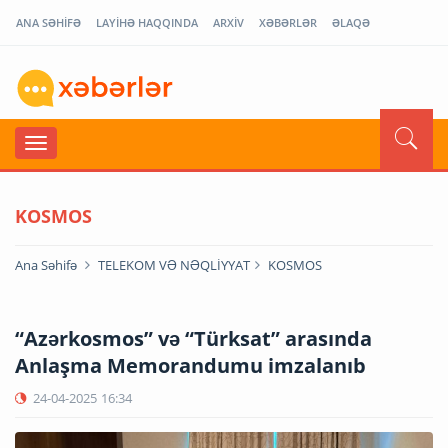
ANA SƏHİFƏ
LAYİHƏ HAQQINDA
ARXİV
XƏBƏRLƏR
ƏLAQƏ
KOSMOS
Ana Səhifə
TELEKOM VƏ NƏQLİYYAT
KOSMOS
“Azərkosmos” və “Türksat” arasında
Anlaşma Memorandumu imzalanıb
24-04-2025
16:34