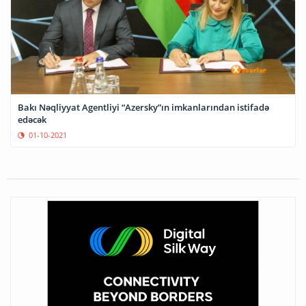
Bakı Nəqliyyat Agentliyi “Azersky”ın imkanlarından istifadə
edəcək
01-10-2021