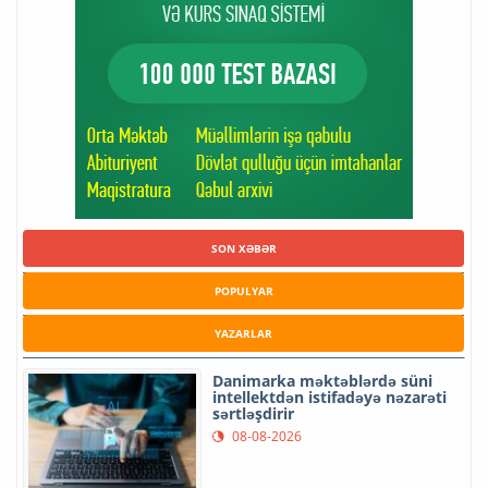
SON XƏBƏR
POPULYAR
YAZARLAR
Danimarka məktəblərdə süni
intellektdən istifadəyə nəzarəti
sərtləşdirir
08-08-2026