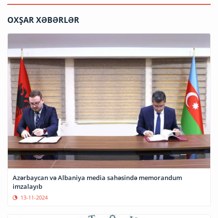
OXŞAR XƏBƏRLƏR
Azərbaycan və Albaniya media sahəsində memorandum
imzalayıb
13-11-2024