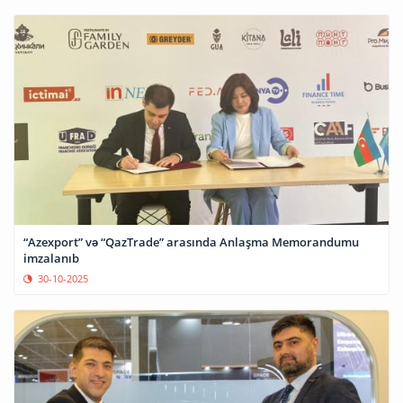
“Azexport” və “QazTrade” arasında Anlaşma Memorandumu
imzalanıb
30-10-2025