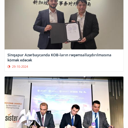
Sinqapur Azərbaycanda KOB-ların rəqəmsallaşdırılmasına
kömək edəcək
29-10-2024