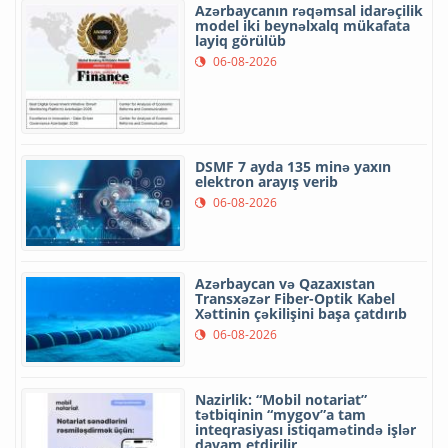
Azərbaycanın rəqəmsal idarəçilik
model iki beynəlxalq mükafata
layiq görülüb
06-08-2026
DSMF 7 ayda 135 minə yaxın
elektron arayış verib
06-08-2026
Azərbaycan və Qazaxıstan
Transxəzər Fiber-Optik Kabel
Xəttinin çəkilişini başa çatdırıb
06-08-2026
Nazirlik: “Mobil notariat”
tətbiqinin “mygov”a tam
inteqrasiyası istiqamətində işlər
davam etdirilir