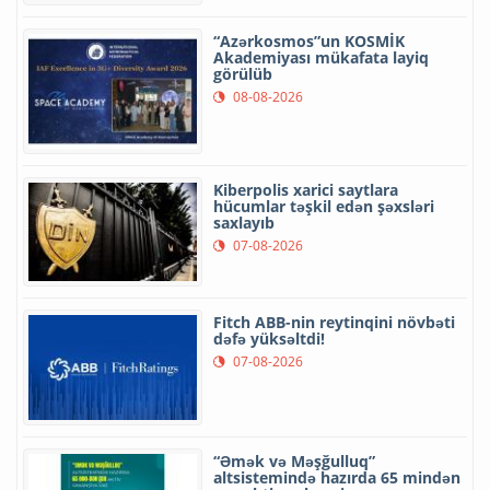
“Azərkosmos”un KOSMİK
Akademiyası mükafata layiq
görülüb
08-08-2026
Kiberpolis xarici saytlara
hücumlar təşkil edən şəxsləri
saxlayıb
07-08-2026
Fitch ABB-nin reytinqini növbəti
dəfə yüksəltdi!
07-08-2026
“Əmək və Məşğulluq”
altsistemində hazırda 65 mindən