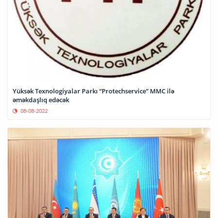
Yüksək Texnologiyalar Parkı “Protechservice” MMC ilə
əməkdaşlıq edəcək
08-08-2022