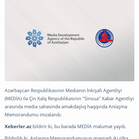
Azərbaycan Respublikasının Medianın İnkişafı Agentliyi
(MEDİA) ilə Çin Xalq Respublikasının "Sinxua" Xəbər Agentliyi
arasında media sahəsində əməkdaşlıq haqqında Anlaşma
Memorandumu imzalanıb.
Xeberler.az
bildirir ki, bu barədə MEDİA məlumat yayıb.
Bildirilib ki, Anlaşma Memorandumunun məqsədi iki ölkə