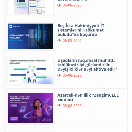
06-08-2026
Beş İcra Hakimiyyəti İT
sistemlərini “Hökumət
buludu”na köçürüb
06-08-2026
Uşaqların rəqəmsal mühitdə
təhlükəsizliyi gücləndirilir -
Dəyişikliklər nəyi ehtiva edir?
05-08-2026
Azercell-dən illik “ZengimCELL”
xidməti
05-08-2026