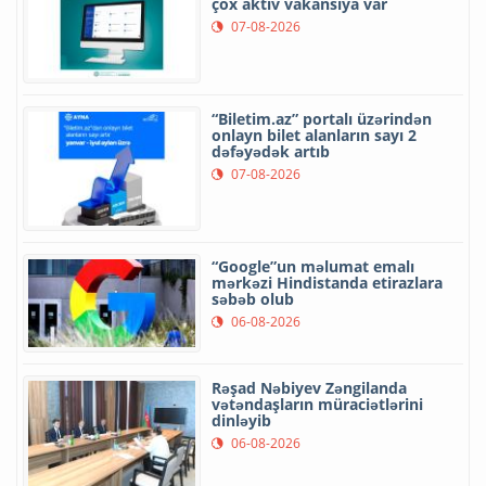
çox aktiv vakansiya var
07-08-2026
“Biletim.az” portalı üzərindən
onlayn bilet alanların sayı 2
dəfəyədək artıb
07-08-2026
“Google”un məlumat emalı
mərkəzi Hindistanda etirazlara
səbəb olub
06-08-2026
Rəşad Nəbiyev Zəngilanda
vətəndaşların müraciətlərini
dinləyib
06-08-2026