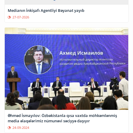
Medianın İnkişafı Agentliyi Bəyanat yayıb
27-07-2026
Əhməd İsmayılov: Özbəkistanla qısa vaxtda möhkəmlənmiş
media əlaqələrimiz nümunəvi səciyyə daşıyır
24-09-2024