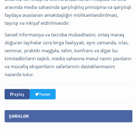
arasında media sahəsində qarşılıqlılıq prinsipinə və qarşılıqlı
faydaya əsaslanan əməkdaşlığın möhkəmləndirilməsi,
təşviqi və inkişaf etdirilməsidir.
Sənəd informasiya və təcrübə mübadiləsini, ortaq maraq
doğuran layihələr üzrə birgə fəaliyyəti, eyni zamanda, iclas,
seminar, praktiki məşğələ, təlim, konfrans və digər bu
kimitədbirlərin təşkili, media sahəsinə məsul rəsmi şəxslərin
və müvafiq ekspertlərin səfərlərinin dəstəklənməsini
nəzərdə tutur.
Paylaş
Tweet
ŞƏRHLƏR