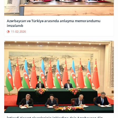
Azərbaycan və Türkiyə arasında anlaşma memorandumu
imzalanıb
11-02-2026
İqtisadi-ticarət əlaqələrinin inkişafına dair Azərbaycan-Çin