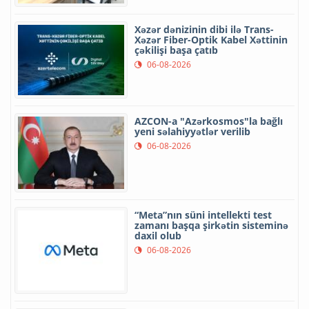
Xəzər dənizinin dibi ilə Trans-
Xəzər Fiber-Optik Kabel Xəttinin
çəkilişi başa çatıb
06-08-2026
AZCON-a "Azərkosmos"la bağlı
yeni səlahiyyətlər verilib
06-08-2026
“Meta”nın süni intellekti test
zamanı başqa şirkətin sisteminə
daxil olub
06-08-2026