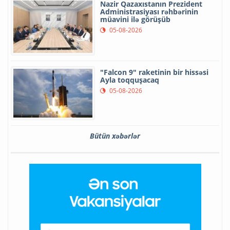
Nazir Qazaxıstanın Prezident
Administrasiyası rəhbərinin
müavini ilə görüşüb
05-08-2026
"Falcon 9" raketinin bir hissəsi
Ayla toqquşacaq
05-08-2026
Bütün xəbərlər