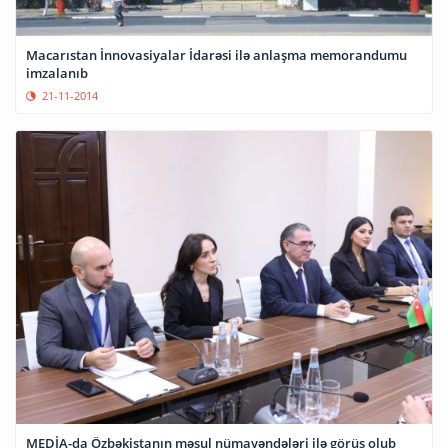
Macarıstan İnnovasiyalar İdarəsi ilə anlaşma memorandumu
imzalanıb
21-11-2014
MEDİA-da Özbəkistanın məsul nümayəndələri ilə görüş olub