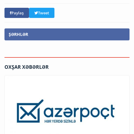
Paylaş
Tweet
ŞƏRHLƏR
OXŞAR XƏBƏRLƏR