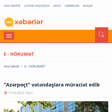
ANA SƏHİFƏ
LAYİHƏ HAQQINDA
ARXİV
XƏBƏRLƏR
ƏLAQƏ
E - HÖKUMƏT
Ana Səhifə
E - HÖKUMƏT
“Azərpoçt” vətəndaşlara müraciət edib
17-10-2023
16:21