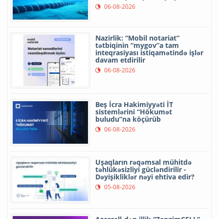
06-08-2026
Nazirlik: “Mobil notariat”
tətbiqinin “mygov”a tam
inteqrasiyası istiqamətində işlər
davam etdirilir
06-08-2026
Beş İcra Hakimiyyəti İT
sistemlərini “Hökumət
buludu”na köçürüb
06-08-2026
Uşaqların rəqəmsal mühitdə
təhlükəsizliyi gücləndirilir -
Dəyişikliklər nəyi ehtiva edir?
05-08-2026