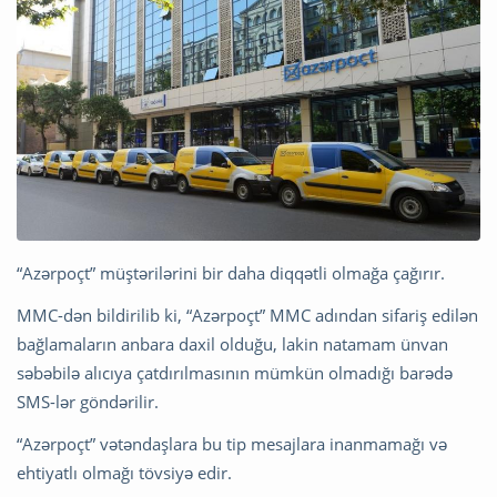
“Azərpoçt” müştərilərini bir daha diqqətli olmağa çağırır.
MMC-dən bildirilib ki, “Azərpoçt” MMC adından sifariş edilən
bağlamaların anbara daxil olduğu, lakin natamam ünvan
səbəbilə alıcıya çatdırılmasının mümkün olmadığı barədə
SMS-lər göndərilir.
“Azərpoçt” vətəndaşlara bu tip mesajlara inanmamağı və
ehtiyatlı olmağı tövsiyə edir.