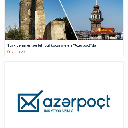
Türkiyənin ən sərfəli pul köçürmələri “Azərpoçt”da
21-04-2021