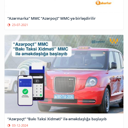
“Azərmarka” MMC “Azərpoçt” MMC-yə birləşdirilir
23-07-2021
“Azərpoçt” “Bakı Taksi Xidməti” ilə əməkdaşlığa başlayıb
03-12-2024