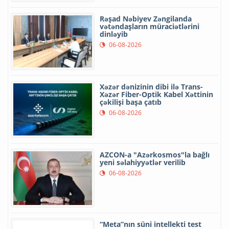
Rəşad Nəbiyev Zəngilanda
vətəndaşların müraciətlərini
dinləyib
06-08-2026
Xəzər dənizinin dibi ilə Trans-
Xəzər Fiber-Optik Kabel Xəttinin
çəkilişi başa çatıb
06-08-2026
AZCON-a "Azərkosmos"la bağlı
yeni səlahiyyətlər verilib
06-08-2026
“Meta”nın süni intellekti test