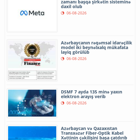
zamanı başqa şirkətin sisteminə
daxil olub
06-08-2026
Azərbaycanın rəqəmsal idarəçilik
model iki beynəlxalq mükafata
layiq görülüb
06-08-2026
DSMF 7 ayda 135 minə yaxın
elektron arayış verib
06-08-2026
Azərbaycan və Qazaxıstan
Transxəzər Fiber-Optik Kabel
Xəttinin çəkilişini başa çatdırıb