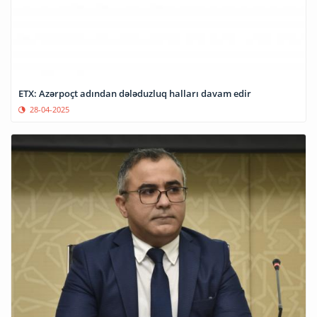
ETX: Azərpoçt adından dələduzluq halları davam edir
28-04-2025