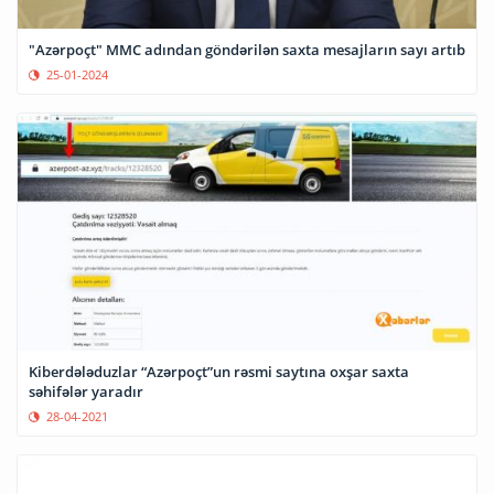
"Azərpoçt" MMC adından göndərilən saxta mesajların sayı artıb
25-01-2024
Kiberdələduzlar “Azərpoçt”un rəsmi saytına oxşar saxta
səhifələr yaradır
28-04-2021