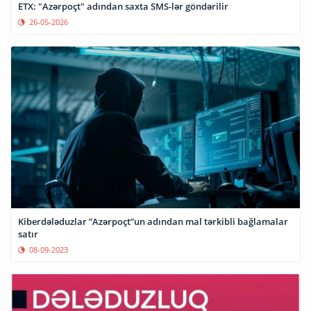
ETX: "Azərpoçt" adından saxta SMS-lər göndərilir
26-05-2026
Kiberdələduzlar ”Azərpoçt”un adından mal tərkibli bağlamalar
satır
08-09-2023