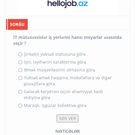
SORĞU
İT mütəxəssislər iş yerlərini hansı meyarlar əsasında
seçir ?
Şirkətin yüksək statusuna görə
İşin, layihənin xarakterinə görə
Əmək müqaviləsinin olmasına görə
Yüksək əmək haqqına, mükafatlara və digər
güzəştlərə görə
Gələcək karyerası üçün əhəmiyyət kəsb
etdiyinə görə
Maraqlı, işgüzar kollektivə görə
NƏTİCƏLƏR