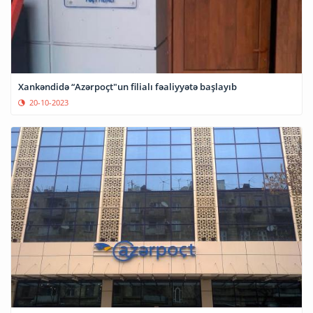
Xankəndidə “Azərpoçt"un filialı fəaliyyətə başlayıb
20-10-2023