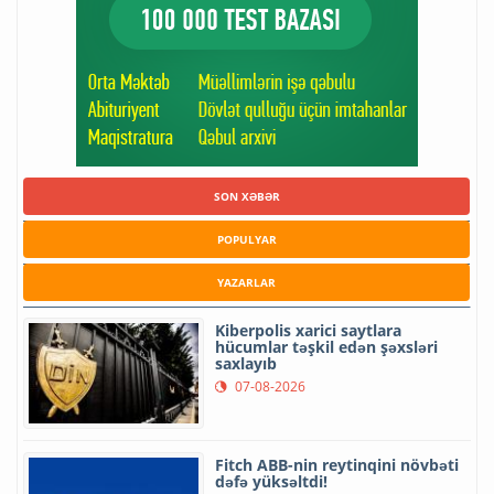
SON XƏBƏR
POPULYAR
YAZARLAR
Kiberpolis xarici saytlara
hücumlar təşkil edən şəxsləri
saxlayıb
07-08-2026
Fitch ABB-nin reytinqini növbəti
dəfə yüksəltdi!