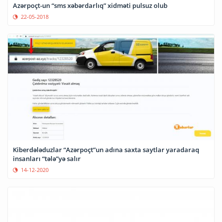
Azərpoçt-un “sms xəbərdarlıq” xidməti pulsuz olub
22-05-2018
Kiberdələduzlar “Azərpoçt”un adına saxta saytlar yaradaraq
insanları “tələ”yə salır
14-12-2020