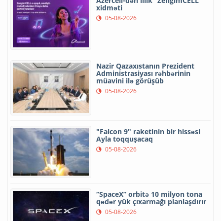
Azercell-dən illik “ZengimCELL”
xidməti
05-08-2026
Nazir Qazaxıstanın Prezident
Administrasiyası rəhbərinin
müavini ilə görüşüb
05-08-2026
"Falcon 9" raketinin bir hissəsi
Ayla toqquşacaq
05-08-2026
“SpaceX” orbitə 10 milyon tona
qədər yük çıxarmağı planlaşdırır
05-08-2026