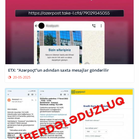
ETX: “Azərpoçt”un adından saxta mesajlar göndərilir
20-05-2025