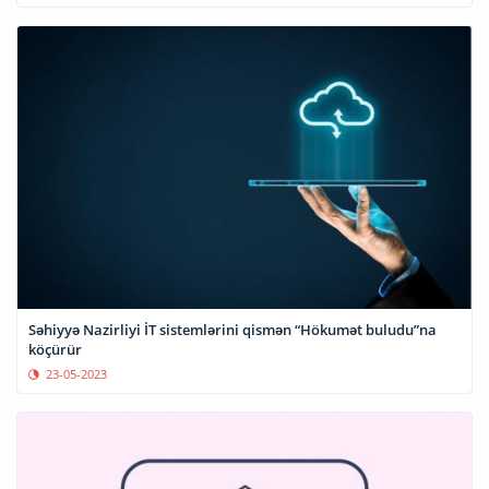
Səhiyyə Nazirliyi İT sistemlərini qismən “Hökumət buludu”na
köçürür
23-05-2023