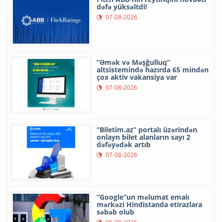
dəfə yüksəltdi!
07-08-2026
“Əmək və Məşğulluq”
altsistemində hazırda 65 mindən
çox aktiv vakansiya var
07-08-2026
“Biletim.az” portalı üzərindən
onlayn bilet alanların sayı 2
dəfəyədək artıb
07-08-2026
“Google”un məlumat emalı
mərkəzi Hindistanda etirazlara
səbəb olub