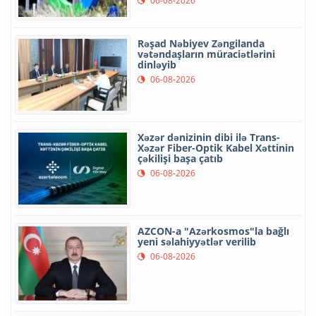
06-08-2026
Rəşad Nəbiyev Zəngilanda
vətəndaşların müraciətlərini
dinləyib
06-08-2026
Xəzər dənizinin dibi ilə Trans-
Xəzər Fiber-Optik Kabel Xəttinin
çəkilişi başa çatıb
06-08-2026
AZCON-a "Azərkosmos"la bağlı
yeni səlahiyyətlər verilib
06-08-2026