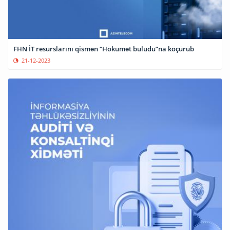
FHN İT resurslarını qismən “Hökumət buludu”na köçürüb
21-12-2023