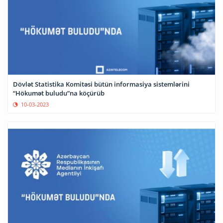
Dövlət Statistika Komitəsi bütün informasiya sistemlərini
“Hökumət buludu”na köçürüb
10-03-2023