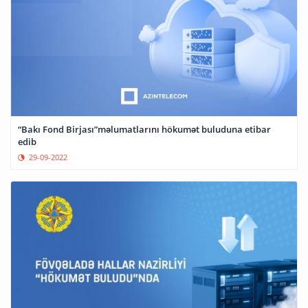
“Bakı Fond Birjası”məlumatlarını hökumət buluduna etibar
edib
29-09-2022