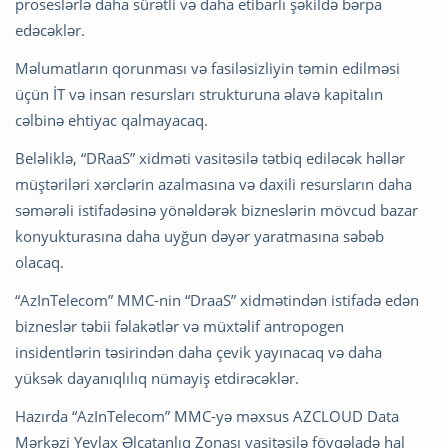
proseslərlə daha sürətli və daha etibarlı şəkildə bərpa
edəcəklər.
Məlumatların qorunması və fasiləsizliyin təmin edilməsi
üçün İT və insan resursları strukturuna əlavə kapitalın
cəlbinə ehtiyac qalmayacaq.
Beləliklə, “DRaaS” xidməti vasitəsilə tətbiq ediləcək həllər
müştəriləri xərclərin azalmasına və daxili resursların daha
səmərəli istifadəsinə yönəldərək bizneslərin mövcud bazar
konyukturasına daha uyğun dəyər yaratmasına səbəb
olacaq.
“AzInTelecom” MMC-nin “DraaS” xidmətindən istifadə edən
bizneslər təbii fəlakətlər və müxtəlif antropogen
insidentlərin təsirindən daha çevik yayınacaq və daha
yüksək dayanıqlılıq nümayiş etdirəcəklər.
Hazırda “AzInTelecom” MMC-yə məxsus AZCLOUD Data
Mərkəzi Yevlax Əlçatanlıq Zonası vasitəsilə fövqəladə hal