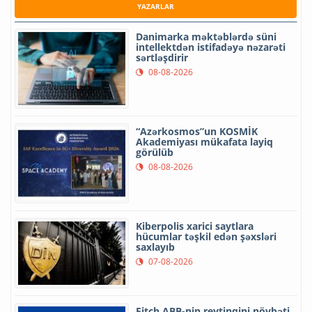
YAZARLAR
Danimarka məktəblərdə süni
intellektdən istifadəyə nəzarəti
sərtləşdirir
08-08-2026
“Azərkosmos”un KOSMİK
Akademiyası mükafata layiq
görülüb
08-08-2026
Kiberpolis xarici saytlara
hücumlar təşkil edən şəxsləri
saxlayıb
07-08-2026
Fitch ABB-nin reytinqini növbəti