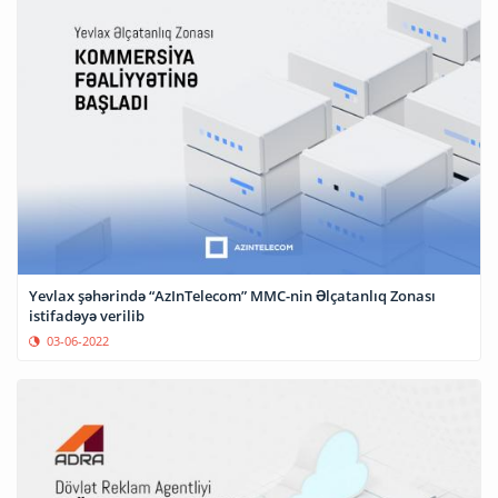
Yevlax şəhərində “AzInTelecom” MMC-nin Əlçatanlıq Zonası
istifadəyə verilib
03-06-2022