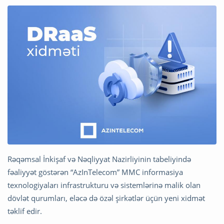
Rəqəmsal İnkişaf və Nəqliyyat Nazirliyinin tabeliyində
fəaliyyət göstərən “AzInTelecom” MMC informasiya
texnologiyaları infrastrukturu və sistemlərinə malik olan
dövlət qurumları, eləcə də özəl şirkətlər üçün yeni xidmət
təklif edir.