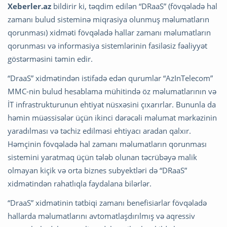
Xeberler.az
bildirir ki, təqdim edilən “DRaaS” (fövqəladə hal
zamanı bulud sisteminə miqrasiya olunmuş məlumatların
qorunması) xidməti fövqəladə hallar zamanı məlumatların
qorunması və informasiya sistemlərinin fasiləsiz fəaliyyət
göstərməsini təmin edir.
“DraaS” xidmətindən istifadə edən qurumlar “AzInTelecom”
MMC-nin bulud hesablama mühitində öz məlumatlarının və
İT infrastrukturunun ehtiyat nüsxəsini çıxarırlar. Bununla da
həmin müəssisələr üçün ikinci dərəcəli məlumat mərkəzinin
yaradılması və təchiz edilməsi ehtiyacı aradan qalxır.
Həmçinin fövqəladə hal zamanı məlumatların qorunması
sistemini yaratmaq üçün tələb olunan təcrübəyə malik
olmayan kiçik və orta biznes subyektləri də “DRaaS”
xidmətindən rahatlıqla faydalana bilərlər.
“DraaS” xidmətinin tətbiqi zamanı benefisiarlar fövqəladə
hallarda məlumatlarını avtomatlaşdırılmış və aqressiv