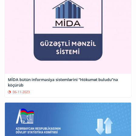
MİDA bütün informasiya sistemlərini “Hökumət buludu”na
köçürüb
06-11-2023