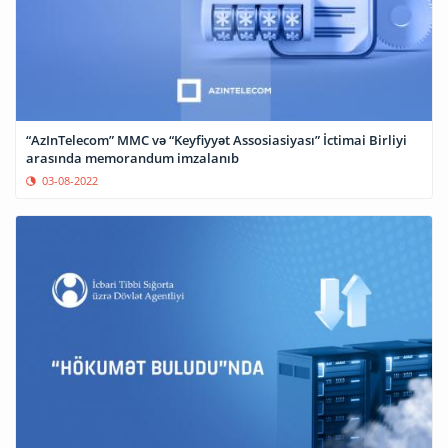
“AzInTelecom” MMC və “Keyfiyyət Assosiasiyası” İctimai Birliyi
arasında memorandum imzalanıb
03-08-2022