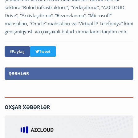
sektora “Bulud infrastrukturu”, “Yerləşdirmə”, “AZCLOUD
Drive”, “Arxivləşdirmə”, “Rezervlənmə”, “Microsoft”
məhsulları, “Oracle” məhsulları və “Virtual İP Telefoniya” kimi
genişmiqyaslı və çoxşaxəli bulud xidmətlərini təqdim edir.
Paylaş
Tweet
ŞƏRHLƏR
OXŞAR XƏBƏRLƏR