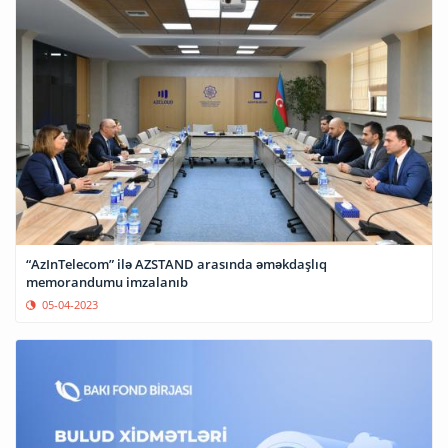
“AzInTelecom” ilə AZSTAND arasında əməkdaşlıq
memorandumu imzalanıb
05-04-2023