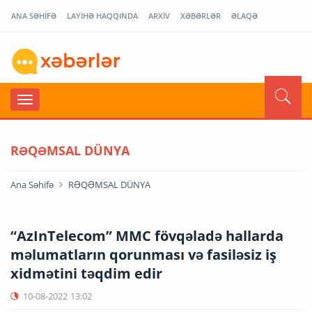
ANA SƏHİFƏ
LAYİHƏ HAQQINDA
ARXİV
XƏBƏRLƏR
ƏLAQƏ
RƏQƏMSAL DÜNYA
Ana Səhifə
RƏQƏMSAL DÜNYA
“AzInTelecom” MMC fövqəladə hallarda
məlumatların qorunması və fasiləsiz iş
xidmətini təqdim edir
10-08-2022
13:02