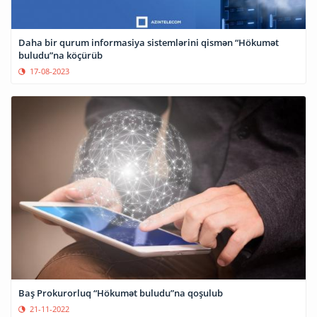
Daha bir qurum informasiya sistemlərini qismən “Hökumət
buludu”na köçürüb
17-08-2023
Baş Prokurorluq “Hökumət buludu”na qoşulub
21-11-2022