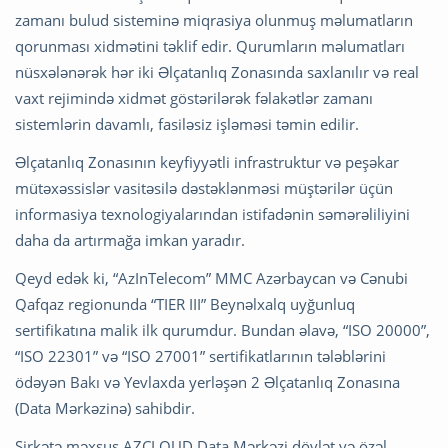
zamanı bulud sisteminə miqrasiya olunmuş məlumatların
qorunması xidmətini təklif edir. Qurumların məlumatları
nüsxələnərək hər iki Əlçatanlıq Zonasında saxlanılır və real
vaxt rejimində xidmət göstərilərək fəlakətlər zamanı
sistemlərin davamlı, fasiləsiz işləməsi təmin edilir.
Əlçatanlıq Zonasının keyfiyyətli infrastruktur və peşəkar
mütəxəssislər vasitəsilə dəstəklənməsi müştərilər üçün
informasiya texnologiyalarından istifadənin səmərəliliyini
daha da artırmağa imkan yaradır.
Qeyd edək ki, “AzInTelecom” MMC Azərbaycan və Cənubi
Qafqaz regionunda “TIER III” Beynəlxalq uyğunluq
sertifikatına malik ilk qurumdur. Bundan əlavə, “ISO 20000”,
“ISO 22301” və “ISO 27001” sertifikatlarının tələblərini
ödəyən Bakı və Yevlaxda yerləşən 2 Əlçatanlıq Zonasına
(Data Mərkəzinə) sahibdir.
Şirkətə məxsus AZCLOUD Data Mərkəzi dövlət və özəl