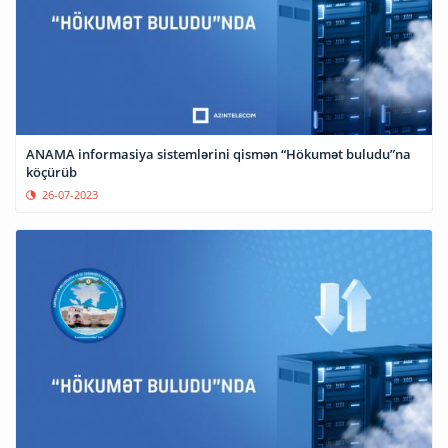
ANAMA informasiya sistemlərini qismən “Hökumət buludu”na
köçürüb
26-07-2023