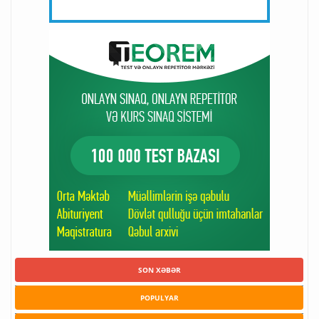
SON XƏBƏR
POPULYAR