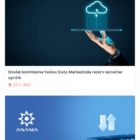
Dövlət komitəsinə Yevlax Data Mərkəzində rezerv serverlər
ayrılıb
23-11-2022