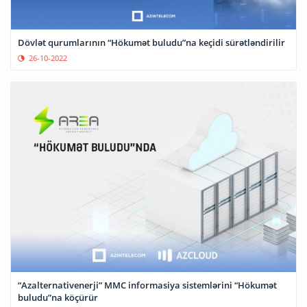
Dövlət qurumlarının “Hökumət buludu”na keçidi sürətləndirilir
26-10-2022
“Azalternativenerji” MMC informasiya sistemlərini “Hökumət
buludu”na köçürür