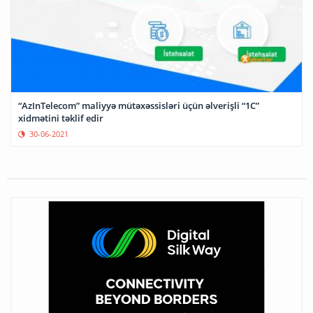
“AzInTelecom” maliyyə mütəxəssisləri üçün əlverişli “1C”
xidmətini təklif edir
30-06-2021