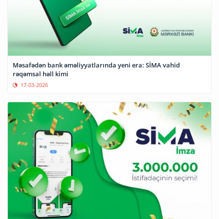
Məsafədən bank əməliyyatlarında yeni era: SİMA vahid
rəqəmsal həll kimi
17-03-2026