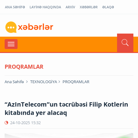
ANA SƏHİFƏ
LAYİHƏ HAQQINDA
ARXİV
XƏBƏRLƏR
ƏLAQƏ
PROQRAMLAR
Ana Səhifə
TEXNOLOGİYA
PROQRAMLAR
“AzInTelecom”un təcrübəsi Filip Kotlerin
kitabında yer alacaq
24-10-2025
15:32