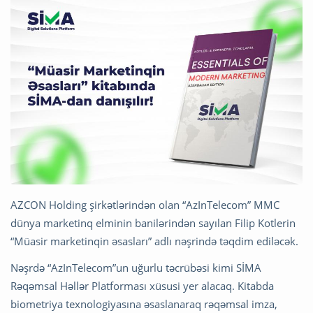
AZCON Holding şirkətlərindən olan “AzInTelecom” MMC
dünya marketinq elminin banilərindən sayılan Filip Kotlerin
“Müasir marketinqin əsasları” adlı nəşrində təqdim ediləcək.
Nəşrdə “AzInTelecom”un uğurlu təcrübəsi kimi SİMA
Rəqəmsal Həllər Platforması xüsusi yer alacaq. Kitabda
biometriya texnologiyasına əsaslanaraq rəqəmsal imza,