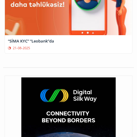
“SİMA KYC” “Leobank”da
21-08-2025