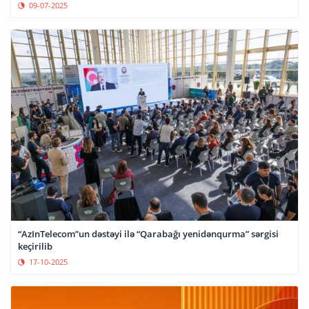
09-07-2025
“AzInTelecom”un dəstəyi ilə “Qarabağı yenidənqurma” sərgisi
keçirilib
17-10-2025