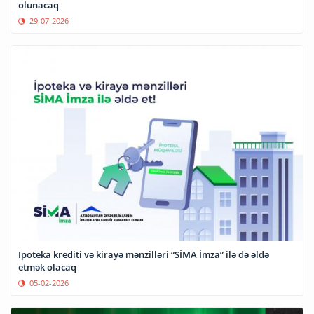
olunacaq
29-07-2026
Ipoteka krediti və kirayə mənzilləri “SİMA İmza” ilə də əldə
etmək olacaq
05-02-2026