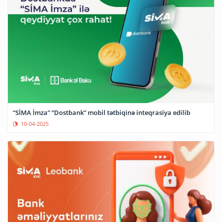
“SİMA İmza” “Dostbank” mobil tətbiqinə inteqrasiya edilib
10-04-2025