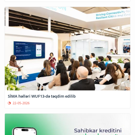
SİMA həlləri WUF13-də təqdim edilib
22-05-2026