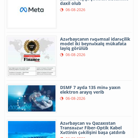
daxil olub
06-08-2026
Azərbaycanın rəqəmsal idarəçilik
model iki beynəlxalq mükafata
layiq görülüb
06-08-2026
DSMF 7 ayda 135 minə yaxın
elektron arayış verib
06-08-2026
Azərbaycan və Qazaxıstan
Transxəzər Fiber-Optik Kabel
Xəttinin çəkilişini başa çatdırıb