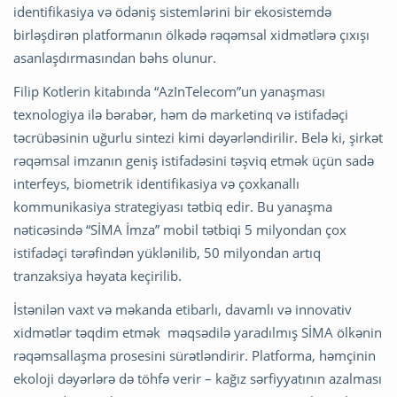
identifikasiya və ödəniş sistemlərini bir ekosistemdə
birləşdirən platformanın ölkədə rəqəmsal xidmətlərə çıxışı
asanlaşdırmasından bəhs olunur.
Filip Kotlerin kitabında “AzInTelecom”un yanaşması
texnologiya ilə bərabər, həm də marketinq və istifadəçi
təcrübəsinin uğurlu sintezi kimi dəyərləndirilir. Belə ki, şirkət
rəqəmsal imzanın geniş istifadəsini təşviq etmək üçün sadə
interfeys, biometrik identifikasiya və çoxkanallı
kommunikasiya strategiyası tətbiq edir. Bu yanaşma
nəticəsində “SİMA İmza” mobil tətbiqi 5 milyondan çox
istifadəçi tərəfindən yüklənilib, 50 milyondan artıq
tranzaksiya həyata keçirilib.
İstənilən vaxt və məkanda etibarlı, davamlı və innovativ
xidmətlər təqdim etmək məqsədilə yaradılmış SİMA ölkənin
rəqəmsallaşma prosesini sürətləndirir. Platforma, həmçinin
ekoloji dəyərlərə də töhfə verir – kağız sərfiyyatının azalması