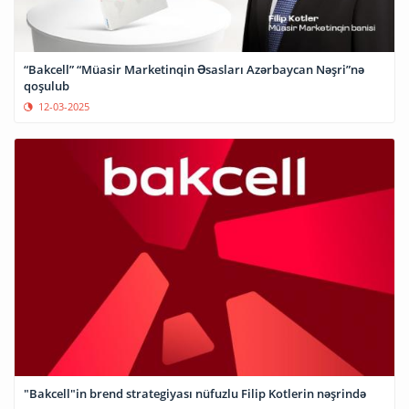
“Bakcell” “Müasir Marketinqin Əsasları Azərbaycan Nəşri”nə
qoşulub
12-03-2025
"Bakcell"in brend strategiyası nüfuzlu Filip Kotlerin nəşrində