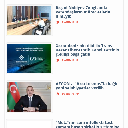
Rəşad Nəbiyev Zəngilanda
vətəndaşların müraciətlərini
dinləyib
06-08-2026
Xəzər dənizinin dibi ilə Trans-
Xəzər Fiber-Optik Kabel Xəttinin
çəkilişi başa çatıb
06-08-2026
AZCON-a "Azərkosmos"la bağlı
yeni səlahiyyətlər verilib
06-08-2026
“Meta”nın süni intellekti test
zamanı başqa şirkətin sisteminə