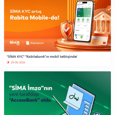
“SİMA KYC” “Rabitəbank”ın mobil tətbiqində!
29-06-2026