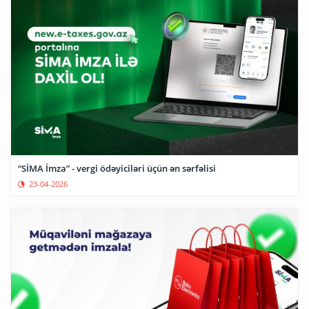
“SİMA İmza” - vergi ödəyiciləri üçün ən sərfəlisi
23-04-2026