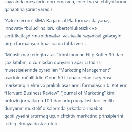
sayəsində meşələrin qorunmasına, enerji və su ehtiyatlarının
qənaətinə şərait yaradır.
“AzInTelecom” SİMA Rəqəmsal Platforması ilə yanaşı,
innovativ “bulud” həlləri, kibertəhlükəsizlik və
sertifikatlaşdırma xidmətləri vasitəsilə rəqəmsal gələcəyin
birgə formalaşdırılmasına da töhfə verir.
“Müasir marketinqin atası” kimi tanınan Filip Kotler 90-dan
çox kitabın, o cümlədən dünyanın aparıcı tədris
müəssisələrində öyrədilən “Marketing Management”
əsərinin müəllifidir. Onun 60 ili əhatə edən karyerası
marketinqin elmi və praktik əsaslarını formalaşdırıb. Kotlerin
“Harvard Business Review”, “Journal of Marketing” kimi
nüfuzlu jurnallarda 100-dən artıq məqaləsi dərc edilib,
dünyanın müxtəlif ölkələrində şirkətlərə rəqabət
qabiliyyətini artırmaq üçün effektiv marketinq prinsiplərini
tətbiq etməyə dəstək olub.