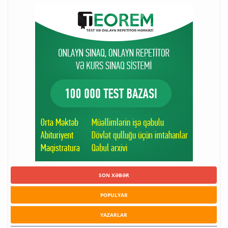
SON XƏBƏR
POPULYAR
YAZARLAR