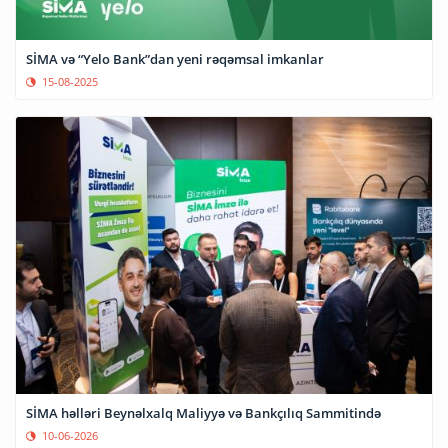
SİMA və “Yelo Bank”dan yeni rəqəmsal imkanlar
15-08-2025
SİMA həlləri Beynəlxalq Maliyyə və Bankçılıq Sammitində
10-06-2026