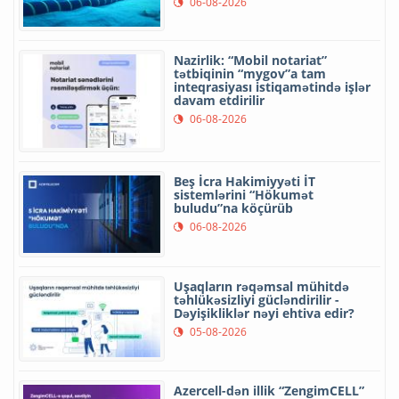
06-08-2026
Nazirlik: “Mobil notariat”
tətbiqinin “mygov”a tam
inteqrasiyası istiqamətində işlər
davam etdirilir
06-08-2026
Beş İcra Hakimiyyəti İT
sistemlərini “Hökumət
buludu”na köçürüb
06-08-2026
Uşaqların rəqəmsal mühitdə
təhlükəsizliyi gücləndirilir -
Dəyişikliklər nəyi ehtiva edir?
05-08-2026
Azercell-dən illik “ZengimCELL”