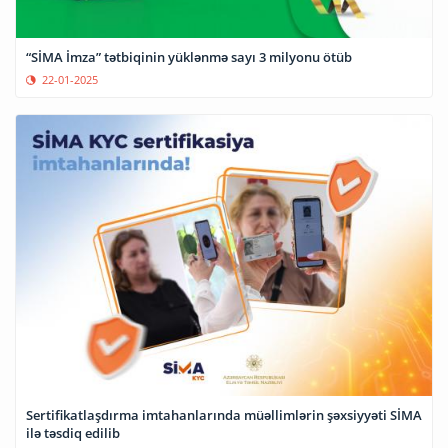
“SİMA İmza” tətbiqinin yüklənmə sayı 3 milyonu ötüb
22-01-2025
Sertifikatlaşdırma imtahanlarında müəllimlərin şəxsiyyəti SİMA
ilə təsdiq edilib