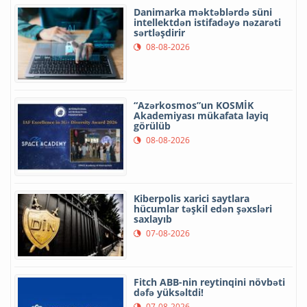
Danimarka məktəblərdə süni
intellektdən istifadəyə nəzarəti
sərtləşdirir
08-08-2026
“Azərkosmos”un KOSMİK
Akademiyası mükafata layiq
görülüb
08-08-2026
Kiberpolis xarici saytlara
hücumlar təşkil edən şəxsləri
saxlayıb
07-08-2026
Fitch ABB-nin reytinqini növbəti
dəfə yüksəltdi!
07-08-2026