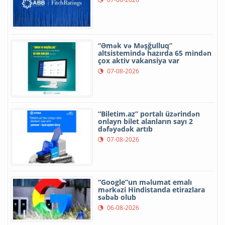
“Əmək və Məşğulluq”
altsistemində hazırda 65 mindən
çox aktiv vakansiya var
07-08-2026
“Biletim.az” portalı üzərindən
onlayn bilet alanların sayı 2
dəfəyədək artıb
07-08-2026
“Google”un məlumat emalı
mərkəzi Hindistanda etirazlara
səbəb olub
06-08-2026