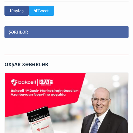
Paylaş
Tweet
ŞƏRHLƏR
OXŞAR XƏBƏRLƏR