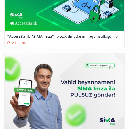
“AccessBank” “SİMA İmza” ilə öz xidmətlərini rəqəmsallaşdırıb
20-12-2024