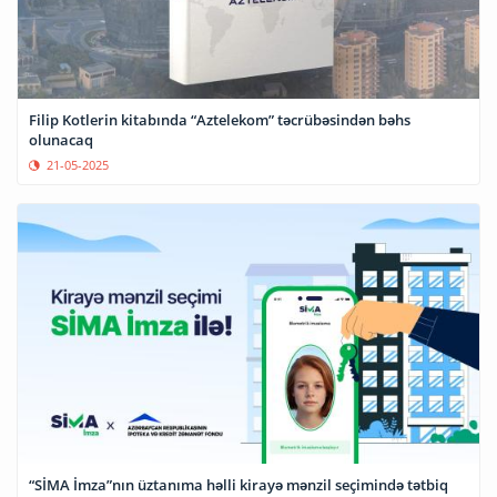
Filip Kotlerin kitabında “Aztelekom” təcrübəsindən bəhs
olunacaq
21-05-2025
“SİMA İmza”nın üztanıma həlli kirayə mənzil seçimində tətbiq