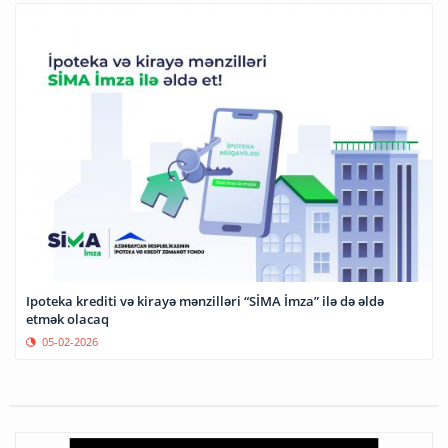
Ipoteka krediti və kirayə mənzilləri “SİMA İmza” ilə də əldə
etmək olacaq
05-02-2026