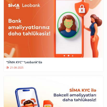
“SİMA KYC” “Leobank”da
21-08-2025