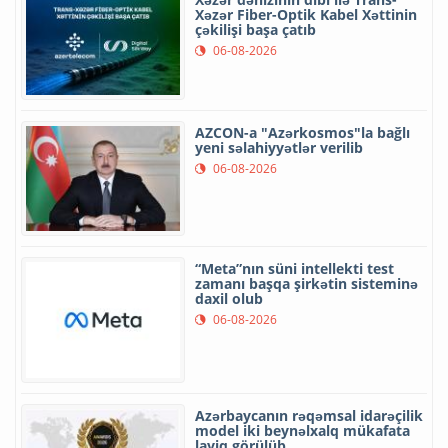
Xəzər Fiber-Optik Kabel Xəttinin
çəkilişi başa çatıb
06-08-2026
AZCON-a "Azərkosmos"la bağlı
yeni səlahiyyətlər verilib
06-08-2026
“Meta”nın süni intellekti test
zamanı başqa şirkətin sisteminə
daxil olub
06-08-2026
Azərbaycanın rəqəmsal idarəçilik
model iki beynəlxalq mükafata
layiq görülüb