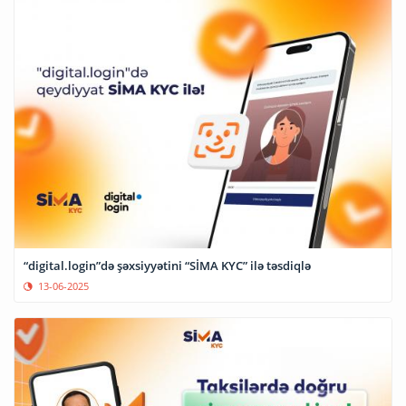
“digital.login”də şəxsiyyətini “SİMA KYC” ilə təsdiqlə
13-06-2025