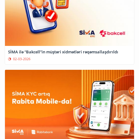
SİMA ilə “Bakcell”in müştəri xidmətləri rəqəmsallaşdırıldı
02-03-2026