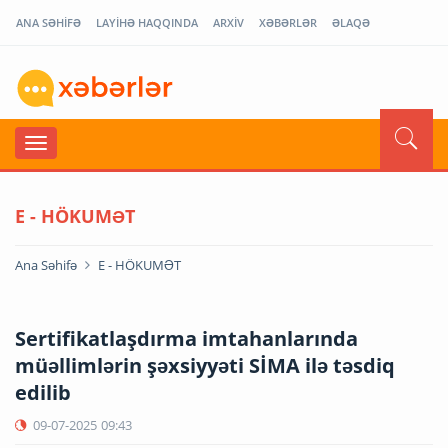
ANA SƏHİFƏ
LAYİHƏ HAQQINDA
ARXİV
XƏBƏRLƏR
ƏLAQƏ
E - HÖKUMƏT
Ana Səhifə
E - HÖKUMƏT
Sertifikatlaşdırma imtahanlarında
müəllimlərin şəxsiyyəti SİMA ilə təsdiq
edilib
09-07-2025
09:43