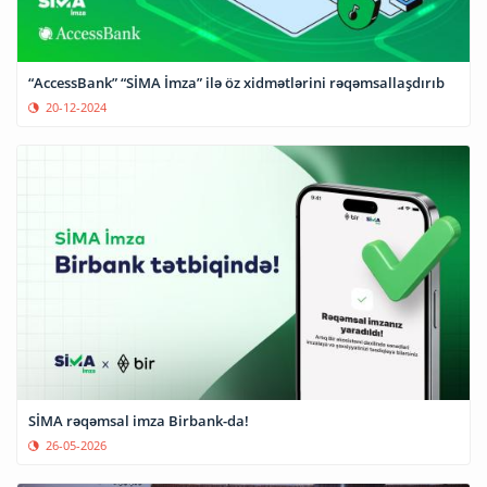
“AccessBank” “SİMA İmza” ilə öz xidmətlərini rəqəmsallaşdırıb
20-12-2024
SİMA rəqəmsal imza Birbank-da!
26-05-2026