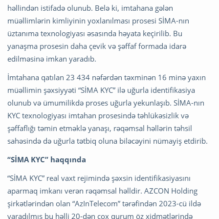
həllindən istifadə olunub. Belə ki, imtahana gələn
müəllimlərin kimliyinin yoxlanılması prosesi SİMA-nın
üztanıma texnologiyası əsasında həyata keçirilib. Bu
yanaşma prosesin daha çevik və şəffaf formada idarə
edilməsinə imkan yaradıb.
İmtahana qatılan 23 434 nəfərdən təxminən 16 minə yaxın
müəllimin şəxsiyyəti “SİMA KYC” ilə uğurla identifikasiya
olunub və ümumilikdə proses uğurla yekunlaşıb. SİMA-nın
KYC texnologiyası imtahan prosesində təhlükəsizlik və
şəffaflığı təmin etməklə yanaşı, rəqəmsal həllərin təhsil
sahəsində də uğurla tətbiq oluna biləcəyini nümayiş etdirib.
“SİMA KYC” haqqında
“SİMA KYC” real vaxt rejimində şəxsin identifikasiyasını
aparmaq imkanı verən rəqəmsal həlldir. AZCON Holding
şirkətlərindən olan “AzInTelecom” tərəfindən 2023-cü ildə
yaradılmış bu həlli 20-dən çox qurum öz xidmətlərində