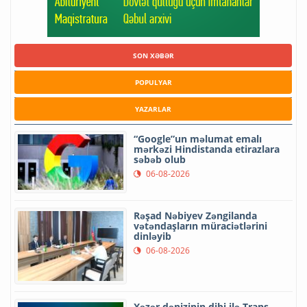
SON XƏBƏR
POPULYAR
YAZARLAR
“Google”un məlumat emalı
mərkəzi Hindistanda etirazlara
səbəb olub
06-08-2026
Rəşad Nəbiyev Zəngilanda
vətəndaşların müraciətlərini
dinləyib
06-08-2026
Xəzər dənizinin dibi ilə Trans-