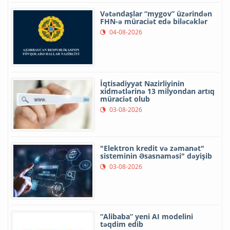
Vətəndaşlar “mygov” üzərindən
FHN-ə müraciət edə biləcəklər
04-08-2026
İqtisadiyyat Nazirliyinin
xidmətlərinə 13 milyondan artıq
müraciət olub
03-08-2026
"Elektron kredit və zəmanət"
sisteminin Əsasnaməsi" dəyişib
03-08-2026
“Alibaba” yeni AI modelini
təqdim edib