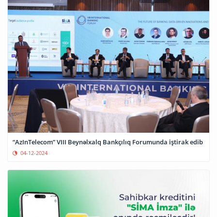
“AzInTelecom” VIII Beynəlxalq Bankçılıq Forumunda iştirak edib
04-12-2024