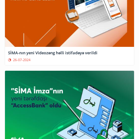
SİMA-nın yeni Videozəng həlli istifadəyə verildi
26-07-2024