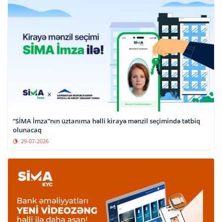
“SİMA İmza”nın üztanıma həlli kirayə mənzil seçimində tətbiq
olunacaq
29-07-2026