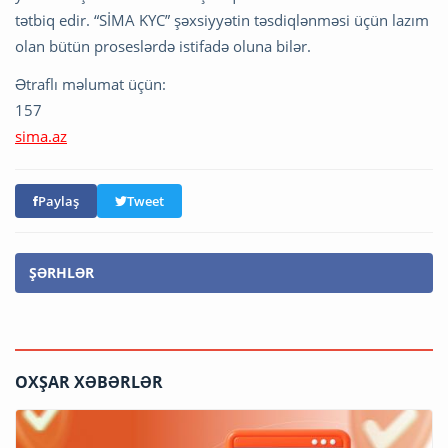
tətbiq edir. “SİMA KYC” şəxsiyyətin təsdiqlənməsi üçün lazım
olan bütün proseslərdə istifadə oluna bilər.
Ətraflı məlumat üçün:
157
sima.az
Paylaş
Tweet
ŞƏRHLƏR
OXŞAR XƏBƏRLƏR