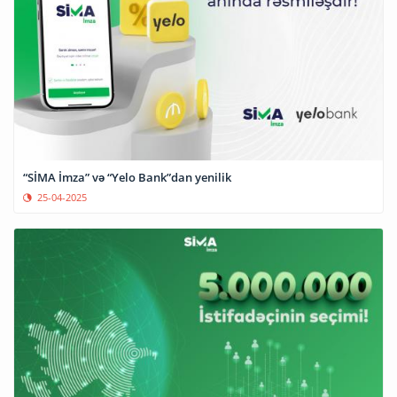
“SİMA İmza” və “Yelo Bank”dan yenilik
25-04-2025