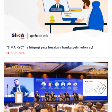
“SİMA KYC” ilə hüquqi şəxs hesabını banka getmədən aç!
27-01-2026