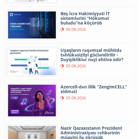
Beş İcra Hakimiyyəti İT
sistemlərini “Hökumət
buludu”na köçürüb
06-08-2026
Uşaqların rəqəmsal mühitdə
təhlükəsizliyi gücləndirilir -
Dəyişikliklər nəyi ehtiva edir?
05-08-2026
Azercell-dən illik “ZengimCELL”
xidməti
05-08-2026
Nazir Qazaxıstanın Prezident
Administrasiyası rəhbərinin
müavini ilə görüşüb