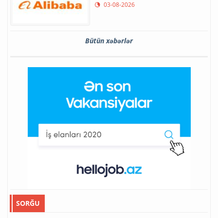
03-08-2026
Bütün xəbərlər
SORĞU