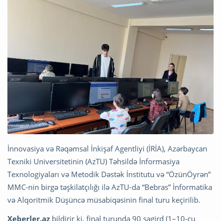
İnnovasiya və Rəqəmsal İnkişaf Agentliyi (İRİA), Azərbaycan
Texniki Universitetinin (AzTU) Təhsildə İnformasiya
Texnologiyaları və Metodik Dəstək İnstitutu və “ÖzünÖyrən”
MMC-nin birgə təşkilatçılığı ilə AzTU-da “Bebras” İnformatika
və Alqoritmik Düşüncə müsabiqəsinin final turu keçirilib.
Xeberler.az
bildirir ki, final turunda 90 şagird (1–10-cu