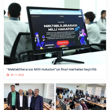
"Məktəblilərarası Milli Hakaton"un final mərhələsi keçirilib
28-11-2025