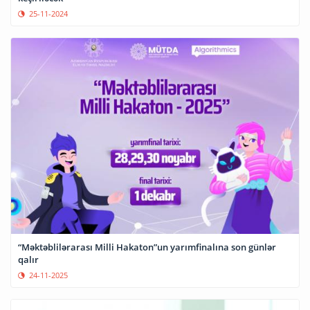
25-11-2024
“Məktəblilərarası Milli Hakaton”un yarımfinalına son günlər
qalır
24-11-2025