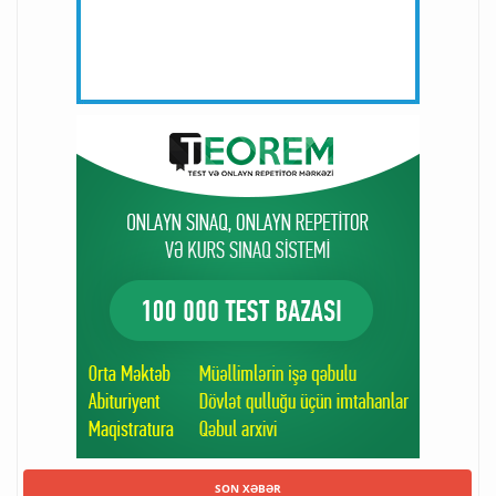
SON XƏBƏR