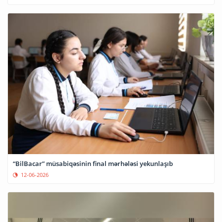
“BilBacar” müsabiqəsinin final mərhələsi yekunlaşıb
12-06-2026