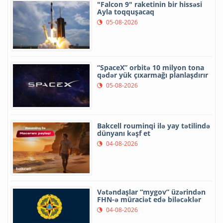
"Falcon 9" raketinin bir hissəsi
Ayla toqquşacaq
05-08-2026
“SpaceX” orbitə 10 milyon tona
qədər yük çıxarmağı planlaşdırır
05-08-2026
Bakcell rouminqi ilə yay tətilində
dünyanı kəşf et
04-08-2026
Vətəndaşlar “mygov” üzərindən
FHN-ə müraciət edə biləcəklər
04-08-2026