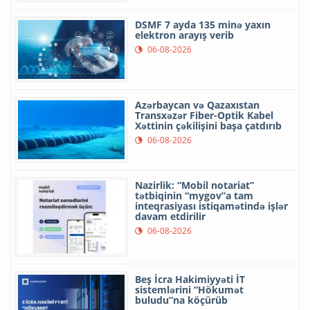
DSMF 7 ayda 135 minə yaxın
elektron arayış verib
06-08-2026
Azərbaycan və Qazaxıstan
Transxəzər Fiber-Optik Kabel
Xəttinin çəkilişini başa çatdırıb
06-08-2026
Nazirlik: “Mobil notariat”
tətbiqinin “mygov”a tam
inteqrasiyası istiqamətində işlər
davam etdirilir
06-08-2026
Beş İcra Hakimiyyəti İT
sistemlərini “Hökumət
buludu”na köçürüb