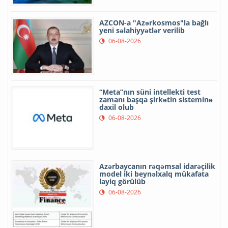
AZCON-a "Azərkosmos"la bağlı
yeni səlahiyyətlər verilib
06-08-2026
“Meta”nın süni intellekti test
zamanı başqa şirkətin sisteminə
daxil olub
06-08-2026
Azərbaycanın rəqəmsal idarəçilik
model iki beynəlxalq mükafata
layiq görülüb
06-08-2026