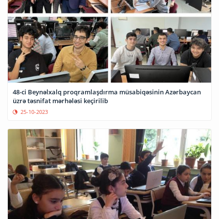
48-ci Beynəlxalq proqramlaşdırma müsabiqəsinin Azərbaycan
üzrə təsnifat mərhələsi keçirilib
25-10-2023