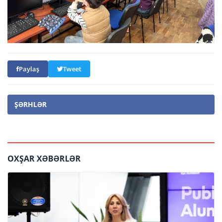
Paylaş
Tweet
ŞƏRHLƏR
OXŞAR XƏBƏRLƏR