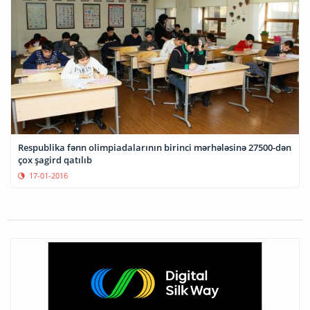
Respublika fənn olimpiadalarının birinci mərhələsinə 27500-dən
çox şagird qatılıb
17-01-2016