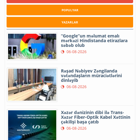
POPULYAR
YAZARLAR
“Google”un məlumat emalı
mərkəzi Hindistanda etirazlara
səbəb olub
06-08-2026
Rəşad Nəbiyev Zəngilanda
vətəndaşların müraciətlərini
dinləyib
06-08-2026
Xəzər dənizinin dibi ilə Trans-
Xəzər Fiber-Optik Kabel Xəttinin
çəkilişi başa çatıb
06-08-2026