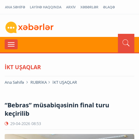
ANA SƏHİFƏ
LAYİHƏ HAQQINDA
ARXİV
XƏBƏRLƏR
ƏLAQƏ
İKT UŞAQLAR
Ana Səhifə
RUBRİKA
İKT UŞAQLAR
“Bebras” müsabiqəsinin final turu
keçirilib
29-04-2026
08:53