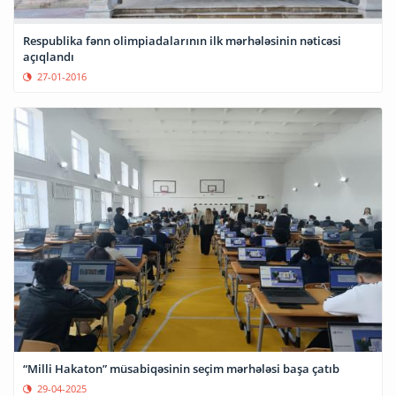
Respublika fənn olimpiadalarının ilk mərhələsinin nəticəsi
açıqlandı
27-01-2016
“Milli Hakaton” müsabiqəsinin seçim mərhələsi başa çatıb
29-04-2025