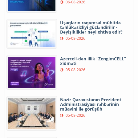
06-08-2026
Uşaqların rəqəmsal mühitdə
təhlükəsizliyi gücləndirilir -
Dəyişikliklər nəyi ehtiva edir?
05-08-2026
Azercell-dən illik “ZengimCELL”
xidməti
05-08-2026
Nazir Qazaxıstanın Prezident
Administrasiyası rəhbərinin
müavini ilə görüşüb
05-08-2026