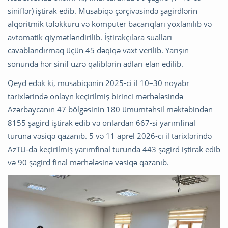
siniflər) iştirak edib. Müsabiqə çərçivəsində şagirdlərin
alqoritmik təfəkkürü və kompüter bacarıqları yoxlanılıb və
avtomatik qiymətləndirilib. İştirakçılara sualları
cavablandırmaq üçün 45 dəqiqə vaxt verilib. Yarışın
sonunda hər sinif üzrə qaliblərin adları elan edilib.
Qeyd edək ki, müsabiqənin 2025-ci il 10–30 noyabr
tarixlərində onlayn keçirilmiş birinci mərhələsində
Azərbaycanın 47 bölgəsinin 180 ümumtəhsil məktəbindən
8155 şagird iştirak edib və onlardan 667-si yarımfinal
turuna vəsiqə qazanıb. 5 və 11 aprel 2026-cı il tarixlərində
AzTU-da keçirilmiş yarımfinal turunda 443 şagird iştirak edib
və 90 şagird final mərhələsinə vəsiqə qazanıb.