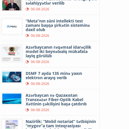
səlahiyyətlər verilib
06-08-2026
“Meta”nın süni intellekti test
zamanı başqa şirkətin sisteminə
daxil olub
06-08-2026
Azərbaycanın rəqəmsal idarəçilik
model iki beynəlxalq mükafata
layiq görülüb
06-08-2026
DSMF 7 ayda 135 minə yaxın
elektron arayış verib
06-08-2026
Azərbaycan və Qazaxıstan
Transxəzər Fiber-Optik Kabel
Xəttinin çəkilişini başa çatdırıb
06-08-2026
Nazirlik: “Mobil notariat” tətbiqinin
“mygov”a tam inteqrasiyası