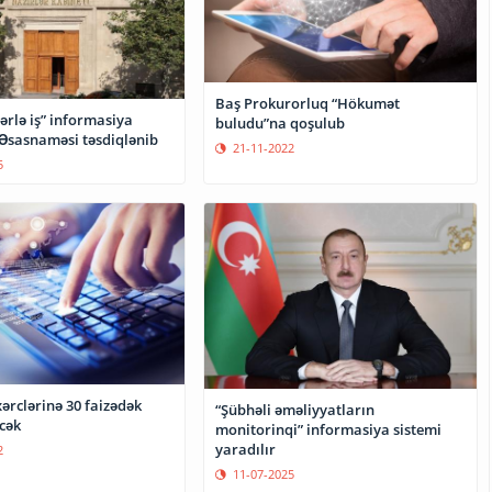
Baş Prokurorluq “Hökumət
ərlə iş” informasiya
buludu”na qoşulub
 Əsasnaməsi təsdiqlənib
21-11-2022
5
ərclərinə 30 faizədək
“Şübhəli əməliyyatların
cək
monitorinqi” informasiya sistemi
yaradılır
2
11-07-2025