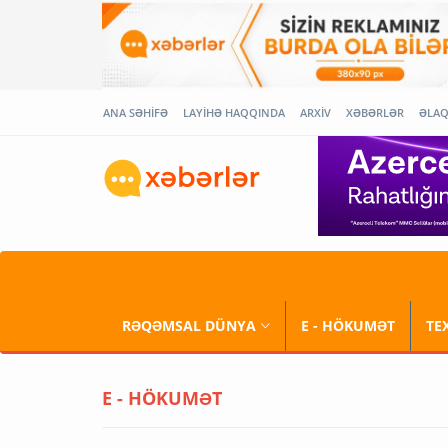
ANA SƏHİFƏ
LAYİHƏ HAQQINDA
ARXİV
XƏBƏRLƏR
ƏLA
RƏQƏMSAL DÜNYA
E - HÖKUMƏT
TE
E - HÖKUMƏT