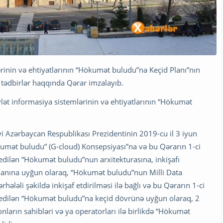
ərinin və ehtiyatlarının “Hökumət buludu”na Keçid Planı”nın
 tədbirlər haqqında Qərar imzalayıb.
ət informasiya sistemlərinin və ehtiyatlarının “Hökumət
yi Azərbaycan Respublikası Prezidentinin 2019-cu il 3 iyun
ökumət buludu” (G-cloud) Konsepsiyası”na və bu Qərarın 1-ci
 edilən “Hökumət buludu”nun arxitekturasına, inkişafı
lanına uyğun olaraq, “Hökumət buludu”nun Milli Data
ləli şəkildə inkişaf etdirilməsi ilə bağlı və bu Qərarın 1-ci
n edilən “Hökumət buludu”na keçid dövrünə uyğun olaraq, 2
onların sahibləri və ya operatorları ilə birlikdə “Hökumət