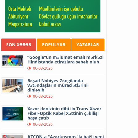
SON XƏBƏR
POPULYAR
YAZARLAR
“Google”un məlumat emalı mərkəzi
Hindistanda etirazlara səbəb olub
06-08-2026
Rəşad Nəbiyev Zəngilanda
vətəndaşların müraciətlərini
dinləyib
06-08-2026
Xəzər dənizinin dibi ilə Trans-Xəzər
Fiber-Optik Kabel Xəttinin çəkilişi
başa çatıb
06-08-2026
AZCON-a "Azərkosmos"la bağlı yeni