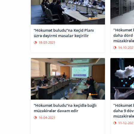
"Hökumət b
“Hökumət buludu”na Keçid Planı
daha dörd 
üzrə dəyirmi masalar keçirilir
müzakirələ
18-03-2021
14-10-202
“Hökumət buludu”na keçidlə bağlı
"Hökumət b
müzakirələr davam edir
daha 9 döv
müzakirələ
16-04-2021
11-12-202