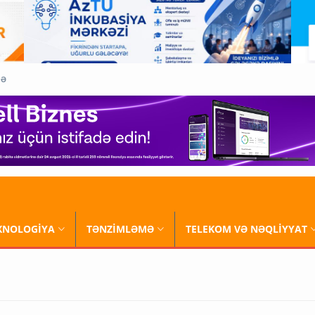
QƏ
XNOLOGİYA
TƏNZİMLƏMƏ
TELEKOM VƏ NƏQLİYYAT