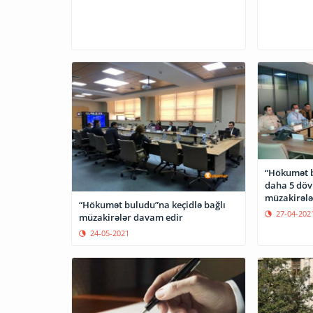
“Hökumət b
daha 5 döv
müzakirələ
“Hökumət buludu”na keçidlə bağlı
27-04-202
müzakirələr davam edir
24-05-2021