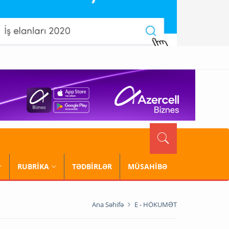
RUBRİKA
TƏDBİRLƏR
MÜSAHİBƏ
Ana Səhifə
E - HÖKUMƏT