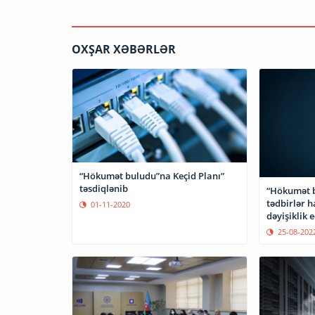
OXŞAR XƏBƏRLƏR
“Hökumət buludu”na Keçid Planı”
təsdiqlənib
“Hökumət bu
tədbirlər 
01-11-2020
dəyişiklik e
25-08-202