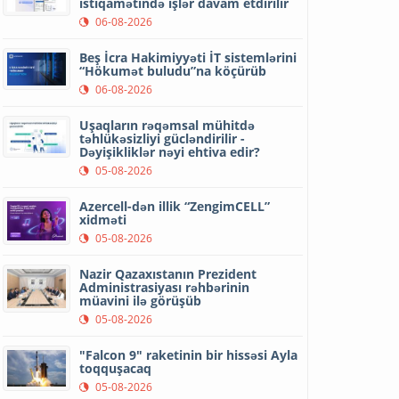
istiqamətində işlər davam etdirilir
06-08-2026
Beş İcra Hakimiyyəti İT sistemlərini
“Hökumət buludu”na köçürüb
06-08-2026
Uşaqların rəqəmsal mühitdə
təhlükəsizliyi gücləndirilir -
Dəyişikliklər nəyi ehtiva edir?
05-08-2026
Azercell-dən illik “ZengimCELL”
xidməti
05-08-2026
Nazir Qazaxıstanın Prezident
Administrasiyası rəhbərinin
müavini ilə görüşüb
05-08-2026
"Falcon 9" raketinin bir hissəsi Ayla
toqquşacaq
05-08-2026