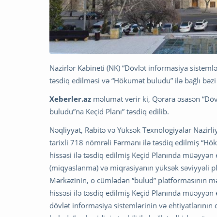
Nazirlər Kabineti (NK) “Dövlət informasiya sisteml
təsdiq edilməsi və “Hökumət buludu” ilə bağlı bəzi
Xeberler.az
məlumat verir ki, Qərara əsasən “Dövl
buludu”na Keçid Planı” təsdiq edilib.
Nəqliyyat, Rabitə və Yüksək Texnologiyalar Nazirli
tarixli 718 nömrəli Fərmanı ilə təsdiq edilmiş “H
hissəsi ilə təsdiq edilmiş Keçid Planında müəyyən
(miqyaslanma) və miqrasiyanın yüksək səviyyəli p
Mərkəzinin, o cümlədən “bulud” platformasının mərhə
hissəsi ilə təsdiq edilmiş Keçid Planında müəyyə
dövlət informasiya sistemlərinin və ehtiyatlarının 