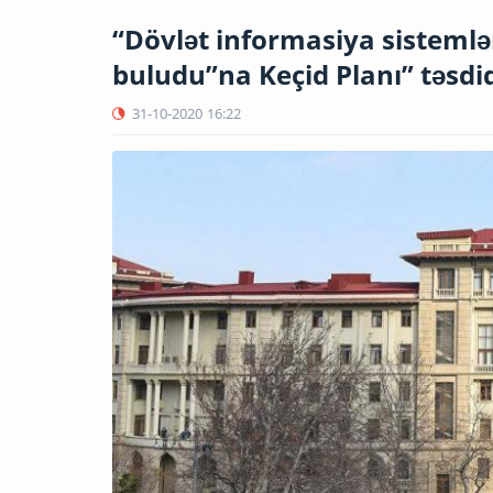
“Dövlət informasiya sistemlə
buludu”na Keçid Planı” təsdiq
31-10-2020
16:22