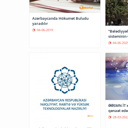
Azərbaycanda Hökumət Buludu
yaradılır
04-06-2019
“Bələdiyyəl
sisteminin
04-06-202
ƏƏSMN İT x
qənaət edə
28-03-202