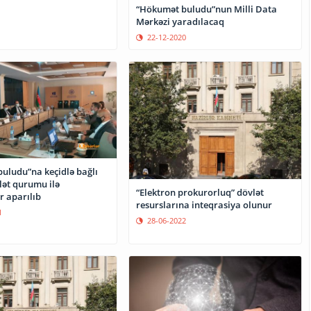
“Hökumət buludu”nun Milli Data
Mərkəzi yaradılacaq
22-12-2020
uludu”na keçidlə bağlı
lət qurumu ilə
“Elektron prokurorluq” dövlət
r aparılıb
resurslarına inteqrasiya olunur
1
28-06-2022