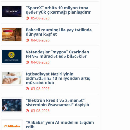
“SpaceX” orbitə 10 milyon tona
qədər yük çıxarmağı planlaşdırır
05-08-2026
Bakcell rouminqi ilə yay tətilində
dünyanı kəşf et
04-08-2026
Vətəndaşlar “mygov” üzərindən
FHN-ə müraciət edə biləcəklər
04-08-2026
İqtisadiyyat Nazirliyinin
xidmətlərinə 13 milyondan artıq
müraciət olub
03-08-2026
"Elektron kredit və zəmanət"
sisteminin Əsasnaməsi" dəyişib
03-08-2026
“Alibaba” yeni AI modelini təqdim
edib