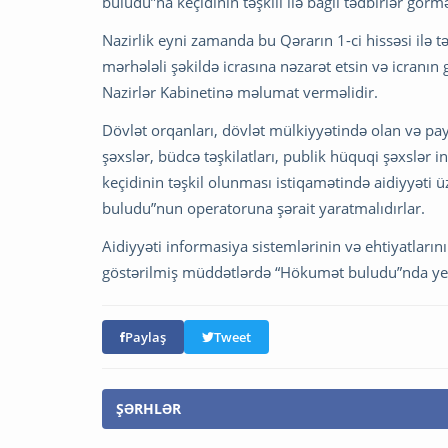
buludu”na keçidinin təşkili ilə bağlı tədbirlər görmə
Nazirlik eyni zamanda bu Qərarın 1-ci hissəsi ilə 
mərhələli şəkildə icrasına nəzarət etsin və icranı
Nazirlər Kabinetinə məlumat verməlidir.
Dövlət orqanları, dövlət mülkiyyətində olan və pay
şəxslər, büdcə təşkilatları, publik hüquqi şəxslər
keçidinin təşkil olunması istiqamətində aidiyyəti 
buludu”nun operatoruna şərait yaratmalıdırlar.
Aidiyyəti informasiya sistemlərinin və ehtiyatlarını
göstərilmiş müddətlərdə “Hökumət buludu”nda yerl
Paylaş
Tweet
ŞƏRHLƏR