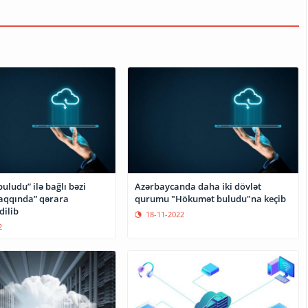
ludu” ilə bağlı bəzi
Azərbaycanda daha iki dövlət
haqqında” qərara
qurumu "Hökumət buludu"na keçib
dilib
18-11-2022
2