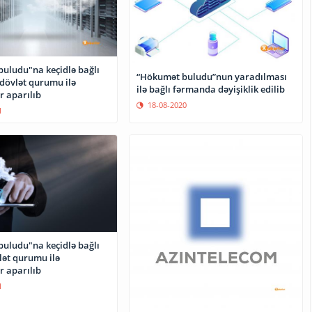
uludu"na keçidlə bağlı
“Hökumət buludu”nun yaradılması
dövlət qurumu ilə
ilə bağlı fərmanda dəyişiklik edilib
r aparılıb
18-08-2020
1
uludu"na keçidlə bağlı
lət qurumu ilə
r aparılıb
1