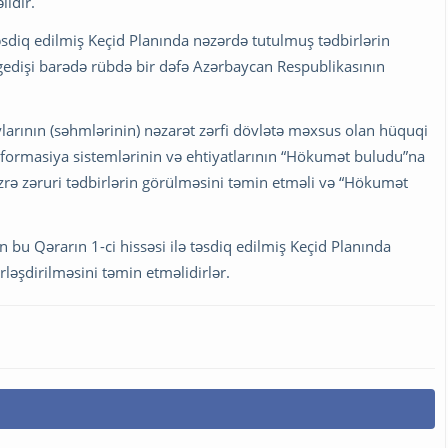
lidir.
təsdiq edilmiş Keçid Planında nəzərdə tutulmuş tədbirlərin
n gedişi barədə rübdə bir dəfə Azərbaycan Respublikasının
larının (səhmlərinin) nəzarət zərfi dövlətə məxsus olan hüquqi
 informasiya sistemlərinin və ehtiyatlarının “Hökumət buludu”na
üzrə zəruri tədbirlərin görülməsini təmin etməli və “Hökumət
n bu Qərarın 1-ci hissəsi ilə təsdiq edilmiş Keçid Planında
əşdirilməsini təmin etməlidirlər.