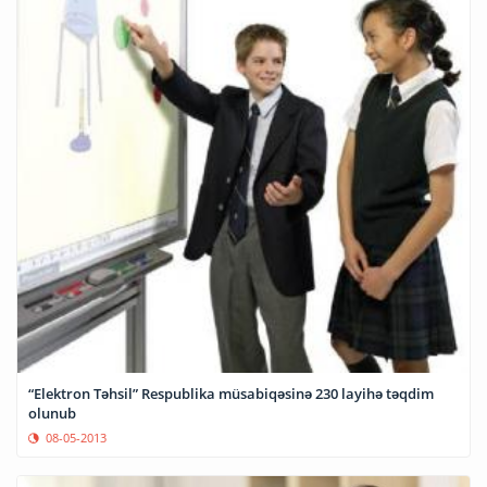
“Elektron Təhsil” Respublika müsabiqəsinə 230 layihə təqdim
olunub
08-05-2013