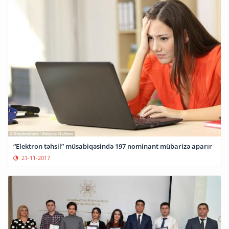
“Elektron təhsil” müsabiqəsində 197 nominant mübarizə aparır
21-11-2017