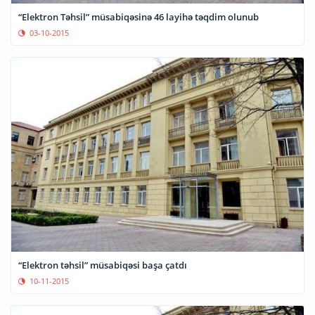
“Elektron Təhsil” müsabiqəsinə 46 layihə təqdim olunub
03-10-2015
“Elektron təhsil” müsabiqəsi başa çatdı
10-11-2015