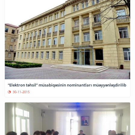
“Elektron təhsil” müsabiqəsinin nominantları müəyyənləşdirilib
30-11-2015