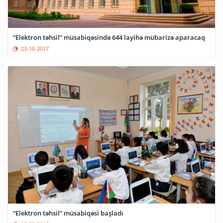
“Elektron təhsil” müsabiqəsində 644 layihə mübarizə aparacaq
23-10-2017
“Elektron təhsil” müsabiqəsi başladı