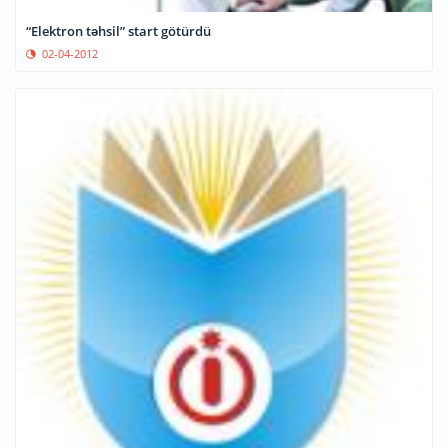
“Elektron təhsil” start götürdü
02-04-2012