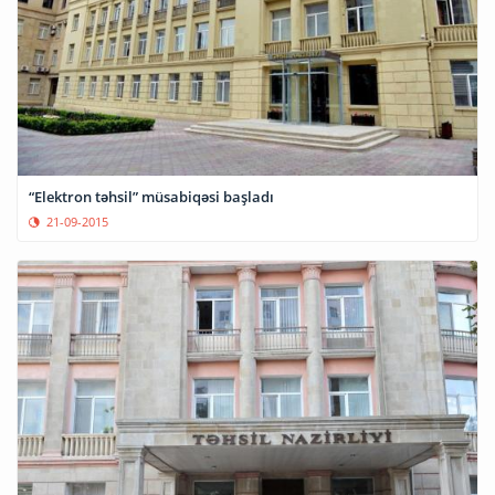
“Elektron təhsil” müsabiqəsi başladı
21-09-2015