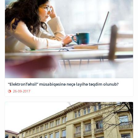
“ElektronTəhsil” müsabiqəsinə neçə layihə təqdim olunub?
26-09-2017