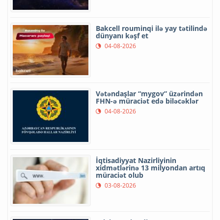
Bakcell rouminqi ilə yay tətilində
dünyanı kəşf et
04-08-2026
Vətəndaşlar “mygov” üzərindən
FHN-ə müraciət edə biləcəklər
04-08-2026
İqtisadiyyat Nazirliyinin
xidmətlərinə 13 milyondan artıq
müraciət olub
03-08-2026