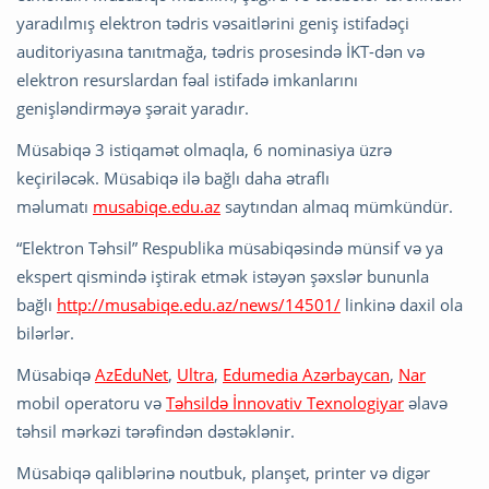
yaradılmış elektron tədris vəsaitlərini geniş istifadəçi
auditoriyasına tanıtmağa, tədris prosesində İKT-dən və
elektron resurslardan fəal istifadə imkanlarını
genişləndirməyə şərait yaradır.
Müsabiqə 3 istiqamət olmaqla, 6 nominasiya üzrə
keçiriləcək. Müsabiqə ilə bağlı daha ətraflı
məlumatı
musabiqe.edu.az
saytından almaq mümkündür.
“Elektron Təhsil” Respublika müsabiqəsində münsif və ya
ekspert qismində iştirak etmək istəyən şəxslər bununla
bağlı
http://musabiqe.edu.az/news/14501/
linkinə daxil ola
bilərlər.
Müsabiqə
AzEduNet
,
Ultra
,
Edumedia Azərbaycan
,
Nar
mobil operatoru və
Təhsildə İnnovativ Texnologiyar
əlavə
təhsil mərkəzi tərəfindən dəstəklənir.
Müsabiqə qaliblərinə noutbuk, planşet, printer və digər