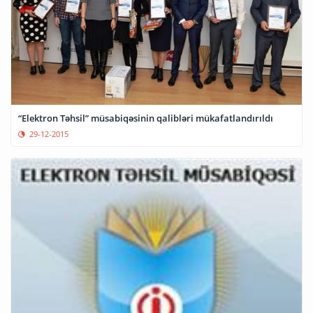
“Elektron Təhsil” müsabiqəsinin qalibləri mükafatlandırıldı
29-12-2015