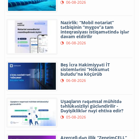
06-08-2026
Nazirlik: “Mobil notariat”
tətbiqinin “mygov”a tam
inteqrasiyası istiqamətində işlər
davam etdirilir
06-08-2026
Beş İcra Hakimiyyəti İT
sistemlərini “Hökumət
buludu”na köçürüb
06-08-2026
Uşaqların rəqəmsal mühitdə
təhlükəsizliyi gücləndirilir -
Dəyişikliklər nəyi ehtiva edir?
05-08-2026
Azercell-dən illik “ZengimCELL”