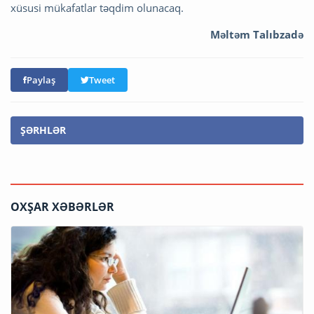
xüsusi mükafatlar təqdim olunacaq.
Məltəm Talıbzadə
Paylaş
Tweet
ŞƏRHLƏR
OXŞAR XƏBƏRLƏR