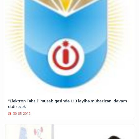
“Elektron Təhsil” müsabiqəsində 113 layihə mübarizəni davam
etdirəcək
30-05-2012