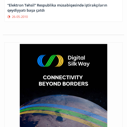
“Elektron Təhsil” Respublika müsabiqəsində iştirakçıların
qeydiyyatı başa çatdı
26-05-2010