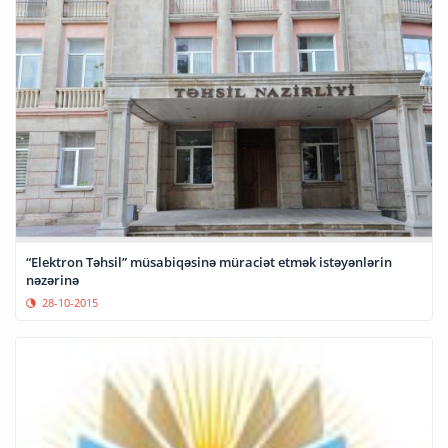
“Elektron Təhsil” müsabiqəsinə müraciət etmək istəyənlərin
nəzərinə
28-10-2015