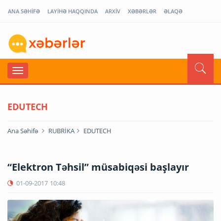
ANA SƏHİFƏ
LAYİHƏ HAQQINDA
ARXİV
XƏBƏRLƏR
ƏLAQƏ
EDUTECH
Ana Səhifə
RUBRİKA
EDUTECH
“Elektron Təhsil” müsabiqəsi başlayır
01-09-2017
10:48