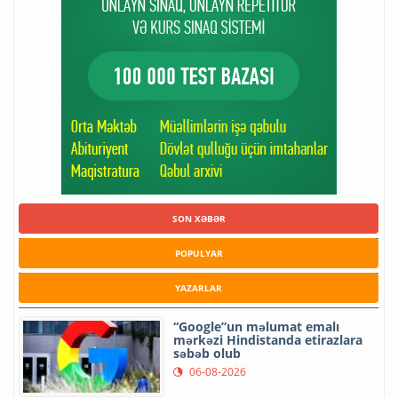
SON XƏBƏR
POPULYAR
YAZARLAR
“Google”un məlumat emalı
mərkəzi Hindistanda etirazlara
səbəb olub
06-08-2026