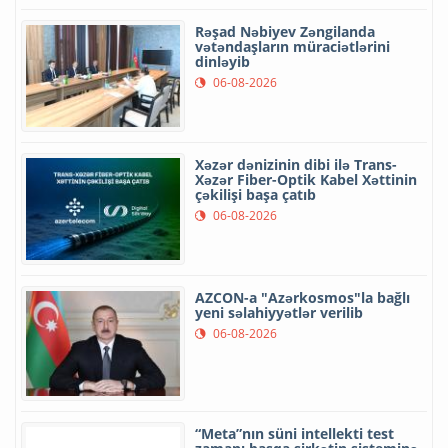
Rəşad Nəbiyev Zəngilanda
vətəndaşların müraciətlərini
dinləyib
06-08-2026
Xəzər dənizinin dibi ilə Trans-
Xəzər Fiber-Optik Kabel Xəttinin
çəkilişi başa çatıb
06-08-2026
AZCON-a "Azərkosmos"la bağlı
yeni səlahiyyətlər verilib
06-08-2026
“Meta”nın süni intellekti test