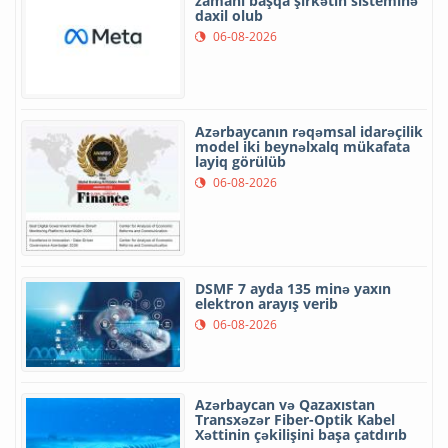
zamanı başqa şirkətin sisteminə
daxil olub
06-08-2026
Azərbaycanın rəqəmsal idarəçilik
model iki beynəlxalq mükafata
layiq görülüb
06-08-2026
DSMF 7 ayda 135 minə yaxın
elektron arayış verib
06-08-2026
Azərbaycan və Qazaxıstan
Transxəzər Fiber-Optik Kabel
Xəttinin çəkilişini başa çatdırıb