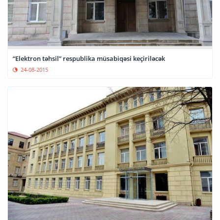
“Elektron təhsil” respublika müsabiqəsi keçiriləcək
24-08-2015