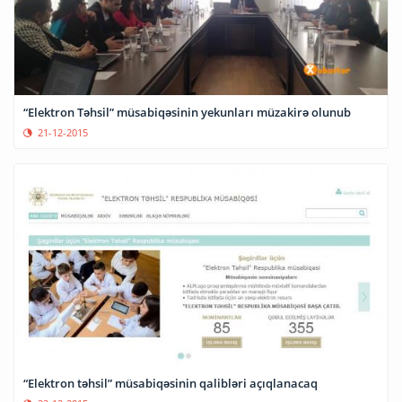
“Elektron Təhsil” müsabiqəsinin yekunları müzakirə olunub
21-12-2015
“Elektron təhsil” müsabiqəsinin qalibləri açıqlanacaq