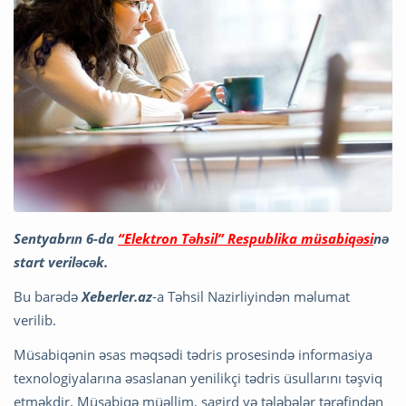
Sentyabrın 6-da
“Elektron Təhsil” Respublika müsabiqəsi
nə
start veriləcək.
Bu barədə
Xeberler.az
-a Təhsil Nazirliyindən məlumat
verilib.
Müsabiqənin əsas məqsədi tədris prosesində informasiya
texnologiyalarına əsaslanan yenilikçi tədris üsullarını təşviq
etməkdir. Müsabiqə müəllim, şagird və tələbələr tərəfindən