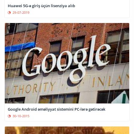
Huawei 5G-ə giriş üçün lisenziya alıb
29-07-2019
Google Android əməliyyat sistemini PC-lərə gətirəcək
30-10-2015