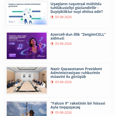
Uşaqların rəqəmsal mühitdə
təhlükəsizliyi gücləndirilir -
Dəyişikliklər nəyi ehtiva edir?
05-08-2026
Azercell-dən illik “ZengimCELL”
xidməti
05-08-2026
Nazir Qazaxıstanın Prezident
Administrasiyası rəhbərinin
müavini ilə görüşüb
05-08-2026
"Falcon 9" raketinin bir hissəsi
Ayla toqquşacaq
05-08-2026