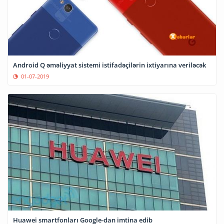
Android Q əməliyyat sistemi istifadəçilərin ixtiyarına veriləcək
01-07-2019
Huawei smartfonları Google-dan imtina edib