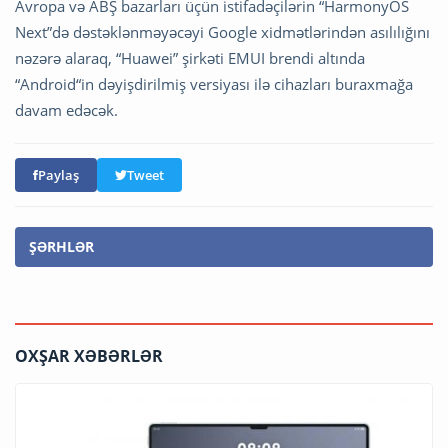
Avropa və ABŞ bazarları üçün istifadəçilərin “HarmonyOS
Next”də dəstəklənməyəcəyi Google xidmətlərindən asılılığını
nəzərə alaraq, “Huawei” şirkəti EMUI brendi altında
“Android“in dəyişdirilmiş versiyası ilə cihazları buraxmağa
davam edəcək.
Paylaş
Tweet
ŞƏRHLƏR
OXŞAR XƏBƏRLƏR