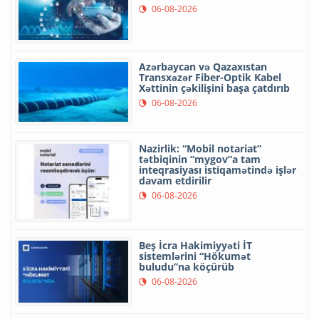
06-08-2026
Azərbaycan və Qazaxıstan
Transxəzər Fiber-Optik Kabel
Xəttinin çəkilişini başa çatdırıb
06-08-2026
Nazirlik: “Mobil notariat”
tətbiqinin “mygov”a tam
inteqrasiyası istiqamətində işlər
davam etdirilir
06-08-2026
Beş İcra Hakimiyyəti İT
sistemlərini “Hökumət
buludu”na köçürüb
06-08-2026