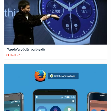
“Apple”a güclü rəqib gəlir
02-03-2015