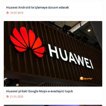
Huawei Android-lə işləməyə davam edəcək
19-07-2019
Huawei şirkəti Google Maps-ə əvəzləyici tapıb
21-01-2020