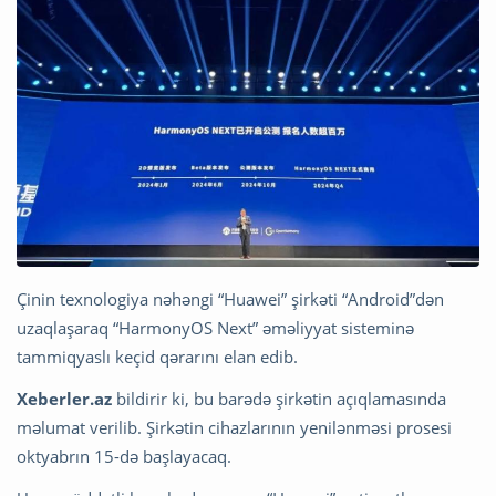
Çinin texnologiya nəhəngi “Huawei” şirkəti “Android”dən
uzaqlaşaraq “HarmonyOS Next” əməliyyat sisteminə
tammiqyaslı keçid qərarını elan edib.
Xeberler.az
bildirir ki, bu barədə şirkətin açıqlamasında
məlumat verilib. Şirkətin cihazlarının yenilənməsi prosesi
oktyabrın 15-də başlayacaq.