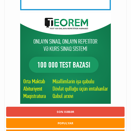
SON XƏBƏR
POPULYAR