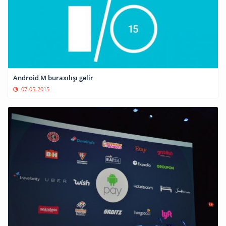
Android M buraxılışı gəlir
07-05-2015