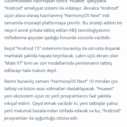
Uzunmüddətli hazırlıqdan sonra “Huawei” qətiyyətlə
“Android” əməliyyat sistemi ilə vidalaşır. Əvvəlcə “Android”
üçün əlavə olaraq hazırlanmış “HarmonyOS Next” indi
tamamilə müstəqil platformaya çevrilir. Bu strateji addım bir
neçə il əvvəl şirkətə tətbiq edilən ABŞ texnologiyasının
istifadəsinə qoyulan qadağa fonunda xüsusilə vacibdir.
Keçid “Android 15” sisteminin buraxılışı ilə üst-üstə düşərək
mərhələli şəkildə həyata keçiriləcək. Lakin üçlü ekranı olan
“Mate XT” kimi ən son modellərində yeniləmənin tətbiq
ediləcəyi hələ məlum deyil.
Rəsmi buraxılış zamanı “HarmonyOS Next” 10 mindən çox
tətbiqi və bütün əsas xidmətləri dəstəkləyəcək. “Huawei”
yeni ekosistem üçün öz yerli proqramlarını fəal şəkildə
inkişaf etdirir. Qeyd etmək vacibdir ki, yeni tətbiqlər yalnız
yerli məlumat bazalarından istifadə edəcək və bu, “Android”
proqramları ilə uyğunluğu istisna edir.