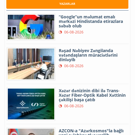
YAZARLAR
“Google”un məlumat emalı
mərkəzi Hindistanda etirazlara
səbəb olub
06-08-2026
Rəşad Nəbiyev Zəngilanda
vətəndaşların müraciətlərini
dinləyib
06-08-2026
Xəzər dənizinin dibi ilə Trans-
Xəzər Fiber-Optik Kabel Xəttinin
çəkilişi başa çatıb
06-08-2026
AZCON-a "Azərkosmos"la bağlı