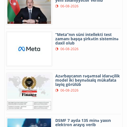
yeni səlahiyyətlər verilib
06-08-2026
“Meta”nın süni intellekti test
zamanı başqa şirkətin sisteminə
daxil olub
06-08-2026
Azərbaycanın rəqəmsal idarəçilik
model iki beynəlxalq mükafata
layiq görülüb
06-08-2026
DSMF 7 ayda 135 minə yaxın
elektron arayış verib