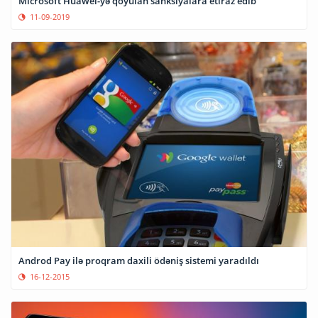
Microsoft Huawei-yə qoyulan sanksiyalara etiraz edib
11-09-2019
Androd Pay ilə proqram daxili ödəniş sistemi yaradıldı
16-12-2015