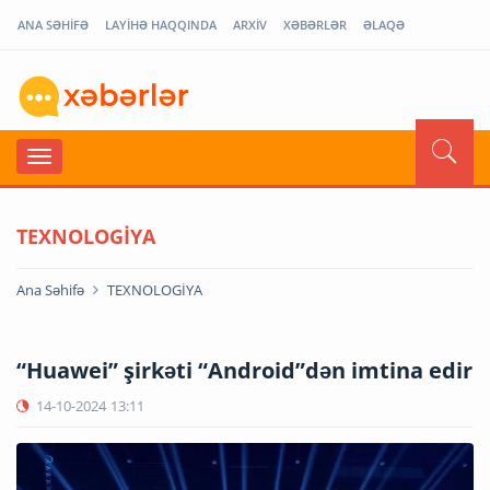
ANA SƏHİFƏ
LAYİHƏ HAQQINDA
ARXİV
XƏBƏRLƏR
ƏLAQƏ
TEXNOLOGİYA
Ana Səhifə
TEXNOLOGİYA
“Huawei” şirkəti “Android”dən imtina edir
14-10-2024
13:11