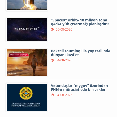
“SpaceX” orbitə 10 milyon tona
qədər yük çıxarmağı planlaşdırır
05-08-2026
Bakcell rouminqi ilə yay tətilində
dünyanı kəşf et
04-08-2026
Vətəndaşlar “mygov” üzərindən
FHN-ə müraciət edə biləcəklər
04-08-2026