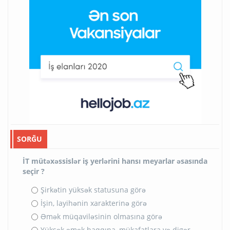
SORĞU
İT mütəxəssislər iş yerlərini hansı meyarlar əsasında
seçir ?
Şirkətin yüksək statusuna görə
İşin, layihənin xarakterinə görə
Əmək müqaviləsinin olmasına görə
Yüksək əmək haqqına, mükafatlara və digər