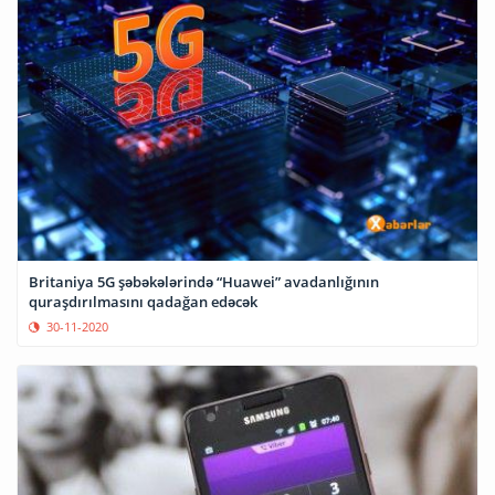
Britaniya 5G şəbəkələrində “Huawei” avadanlığının
quraşdırılmasını qadağan edəcək
30-11-2020