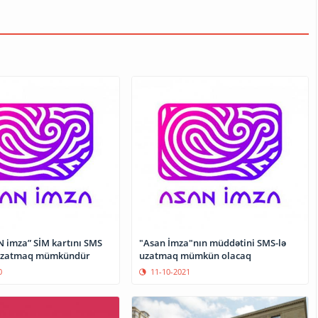
N imza” SİM kartını SMS
"Asan İmza"nın müddətini SMS-lə
ə uzatmaq mümkündür
uzatmaq mümkün olacaq
0
11-10-2021