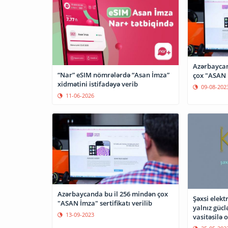
Azərbaycan
“Nar” eSIM nömrələrdə “Asan İmza”
çox "ASAN İ
xidmətini istifadəyə verib
09-08-202
11-06-2026
Azərbaycanda bu il 256 mindən çox
Şəxsi elekt
"ASAN İmza" sertifikatı verilib
yalnız gücl
13-09-2023
vasitəsilə 