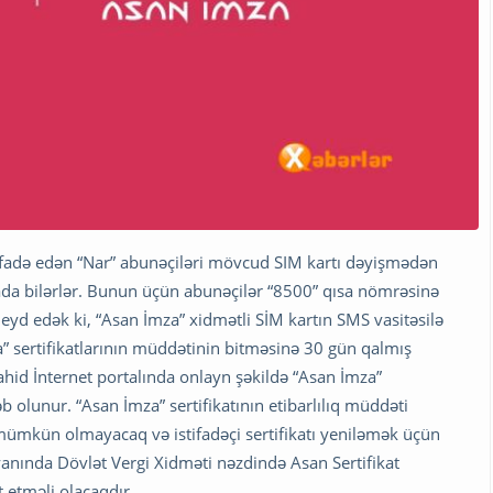
tifadə edən “Nar” abunəçiləri mövcud SIM kartı dəyişmədən
zada bilərlər. Bunun üçün abunəçilər “8500” qısa nömrəsinə
yd edək ki, “Asan İmza” xidmətli SİM kartın SMS vasitəsilə
” sertifikatlarının müddətinin bitməsinə 30 gün qalmış
vahid İnternet portalında onlayn şəkildə “Asan İmza”
b olunur. “Asan İmza” sertifikatının etibarlılıq müddəti
ümkün olmayacaq və istifadəçi sertifikatı yeniləmək üçün
yanında Dövlət Vergi Xidməti nəzdində Asan Sertifikat
 etməli olacaqdır.