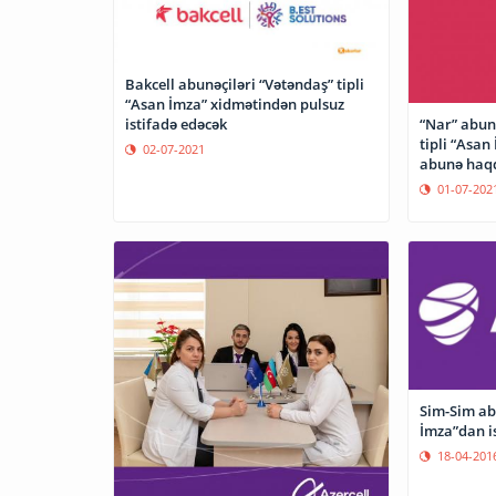
Bakcell abunəçiləri “Vətəndaş” tipli
“Asan İmza” xidmətindən pulsuz
istifadə edəcək
“Nar” abun
tipli “Asan
02-07-2021
abunə haqqı
01-07-202
Sim-Sim ab
İmza”dan is
18-04-201