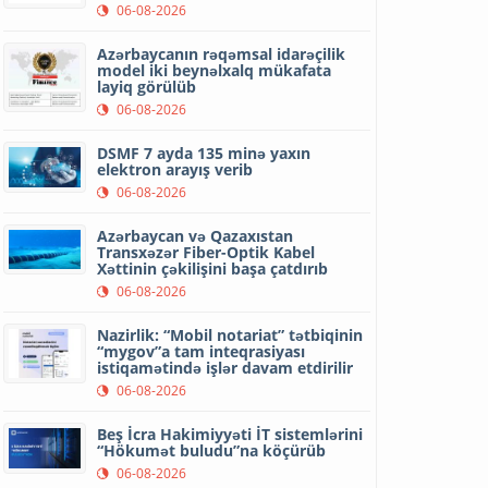
06-08-2026
Azərbaycanın rəqəmsal idarəçilik
model iki beynəlxalq mükafata
layiq görülüb
06-08-2026
DSMF 7 ayda 135 minə yaxın
elektron arayış verib
06-08-2026
Azərbaycan və Qazaxıstan
Transxəzər Fiber-Optik Kabel
Xəttinin çəkilişini başa çatdırıb
06-08-2026
Nazirlik: “Mobil notariat” tətbiqinin
“mygov”a tam inteqrasiyası
istiqamətində işlər davam etdirilir
06-08-2026
Beş İcra Hakimiyyəti İT sistemlərini
“Hökumət buludu”na köçürüb
06-08-2026