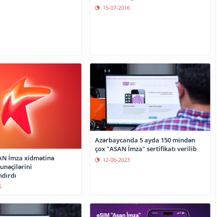
15-07-2016
Azərbaycanda 5 ayda 150 mindən
çox "ASAN İmza" sertifikatı verilib
AN İmza xidmətinə
12-06-2023
unəçilərini
dırdı
5