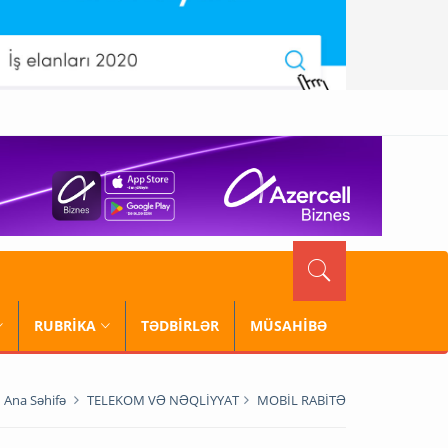
RUBRİKA
TƏDBİRLƏR
MÜSAHİBƏ
Ana Səhifə
TELEKOM VƏ NƏQLİYYAT
MOBİL RABİTƏ