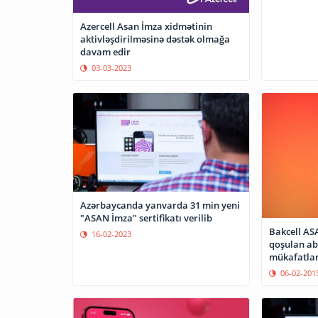
Azercell Asan İmza xidmətinin
aktivləşdirilməsinə dəstək olmağa
davam edir
03-03-2023
Azərbaycanda yanvarda 31 min yeni
"ASAN İmza" sertifikatı verilib
Bakcell AS
16-02-2023
qoşulan ab
mükafatlan
06-02-201