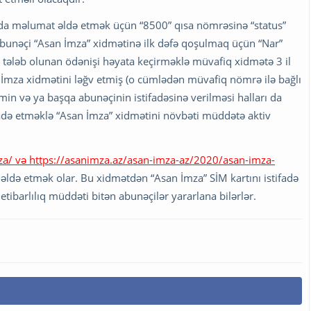
nda məlumat əldə etmək üçün “8500” qısa nömrəsinə “status”
bunəçi “Asan İmza” xidmətinə ilk dəfə qoşulmaq üçün “Nar”
 tələb olunan ödənişi həyata keçirməklə müvafiq xidmətə 3 il
İmza xidmətini ləğv etmiş (o cümlədən müvafiq nömrə ilə bağlı
in və ya başqa abunəçinin istifadəsinə verilməsi halları da
fadə etməklə “Asan İmza” xidmətini növbəti müddətə aktiv
a/ və https://asanimza.az/asan-imza-az/2020/asan-imza-
əldə etmək olar. Bu xidmətdən “Asan İmza” SİM kartını istifadə
ibarlılıq müddəti bitən abunəçilər yararlana bilərlər.