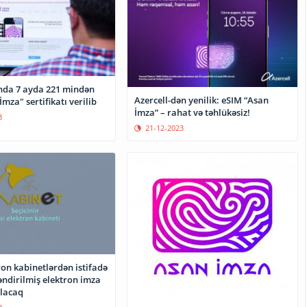
da 7 ayda 221 mindən
Azercell-dən yenilik: eSIM “Asan
mza" sertifikatı verilib
İmza” – rahat və təhlükəsiz!
3
21-12-2023
ron kabinetlərdən istifadə
əndirilmiş elektron imza
olacaq