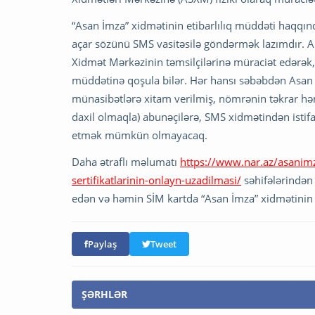
“Asan İmza” xidmətinin etibarlılıq müddəti haqqı
açar sözünü SMS vasitəsilə göndərmək lazımdır. A
Xidmət Mərkəzinin təmsilçilərinə müraciət edərək,
müddətinə qoşula bilər. Hər hansı səbəbdən Asan 
münasibətlərə xitam verilmiş, nömrənin təkrar həm
daxil olmaqla) abunəçilərə, SMS xidmətindən isti
etmək mümkün olmayacaq.
Daha ətraflı məlumatı
https://www.nar.az/asanimz
sertifikatlarinin-onlayn-uzadilmasi/
səhifələrindən 
edən və həmin SİM kartda “Asan İmza” xidmətinin et
Paylaş
Tweet
ŞƏRHLƏR