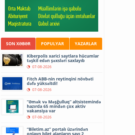
SON XƏBƏR
POPULYAR
YAZARLAR
Kiberpolis xarici saytlara hücumlar
təşkil edən şəxsləri saxlayıb
07-08-2026
Fitch ABB-nin reytinqini növbəti
dəfə yüksəltdi!
07-08-2026
“Əmək və Məşğulluq” altsistemində
hazırda 65 mindən çox aktiv
vakansiya var
07-08-2026
“Biletim.az” portalı üzərindən
onlayn bilet alanların sayı 2