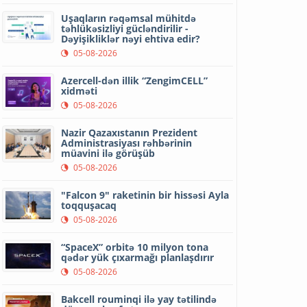
Uşaqların rəqəmsal mühitdə
təhlükəsizliyi gücləndirilir -
Dəyişikliklər nəyi ehtiva edir?
05-08-2026
Azercell-dən illik “ZengimCELL”
xidməti
05-08-2026
Nazir Qazaxıstanın Prezident
Administrasiyası rəhbərinin
müavini ilə görüşüb
05-08-2026
"Falcon 9" raketinin bir hissəsi Ayla
toqquşacaq
05-08-2026
“SpaceX” orbitə 10 milyon tona
qədər yük çıxarmağı planlaşdırır
05-08-2026
Bakcell rouminqi ilə yay tətilində