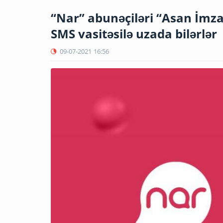
“Nar” abunəçiləri “Asan İmza
SMS vasitəsilə uzada bilərlər
09-07-2021
16:56