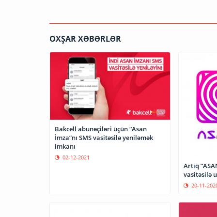
OXŞAR XƏBƏRLƏR
Bakcell abunəçiləri üçün “Asan
İmza”nı SMS vasitəsilə yeniləmək
imkanı
02-12-2021
Artıq “ASA
vasitəsil
20-11-202