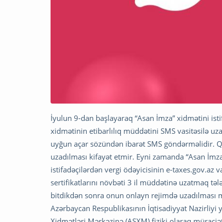
İyulun 9-dan başlayaraq “Asan İmza” xidmətini is
xidmətinin etibarlılıq müddətini SMS vasitəsilə u
uyğun açar sözündən ibarət SMS göndərməlidir. Qe
uzadılması kifayət etmir. Eyni zamanda “Asan İmza
istifadəçilərdən vergi ödəyicisinin e-taxes.gov.az 
sertifikatlarını növbəti 3 il müddətinə uzatmaq tələ
bitdikdən sonra onun onlayn rejimdə uzadılması m
Azərbaycan Respublikasının İqtisadiyyat Nazirliyi 
Xidmətləri Mərkəzinə (ASXM) fiziki olaraq müraciət