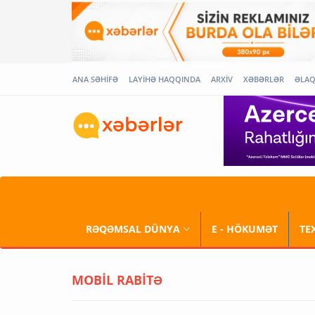
ANA SƏHİFƏ
LAYİHƏ HAQQINDA
ARXİV
XƏBƏRLƏR
ƏLA
RƏQƏMSAL DÜNYA
E - HÖKUMƏT
TE
MOBİL RABİTƏ