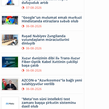
dəfəyədək artıb
07-08-2026
“Google”un məlumat emalı mərkəzi
Hindistanda etirazlara səbəb olub
06-08-2026
Rəşad Nəbiyev Zəngilanda
vətəndaşların müraciətlərini
dinləyib
06-08-2026
Xəzər dənizinin dibi ilə Trans-Xəzər
Fiber-Optik Kabel Xəttinin çəkilişi
başa çatıb
06-08-2026
AZCON-a "Azərkosmos"la bağlı yeni
səlahiyyətlər verilib
06-08-2026
“Meta”nın süni intellekti test
zamanı başqa şirkətin sisteminə
daxil olub