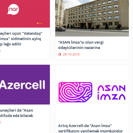
əçiləri üçün "Vətəndaş”
 İmza" xidmətinin aylıq
“ASAN İmza”sı olan vergi
 ləğv edilir
ödəyicilərinin nəzərinə
1
28-10-2016
unəçiləri də “Asan
tifadə edə biləcək
6
Artıq Azercell-də “Asan İmza”
sertifikatını yeniləmək mümkündür