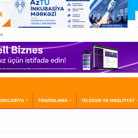
QƏ
XNOLOGİYA
TƏNZİMLƏMƏ
TELEKOM VƏ NƏQLİYYAT