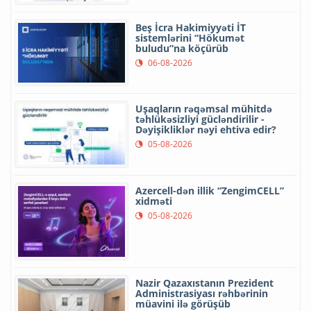
Beş İcra Hakimiyyəti İT
sistemlərini “Hökumət
buludu”na köçürüb
06-08-2026
Uşaqların rəqəmsal mühitdə
təhlükəsizliyi gücləndirilir -
Dəyişikliklər nəyi ehtiva edir?
05-08-2026
Azercell-dən illik “ZengimCELL”
xidməti
05-08-2026
Nazir Qazaxıstanın Prezident
Administrasiyası rəhbərinin
müavini ilə görüşüb