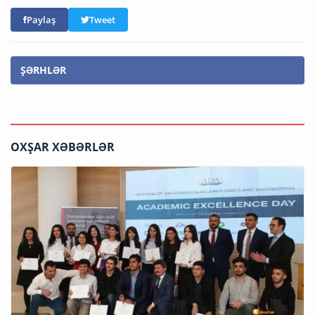
Paylaş
Tweet
ŞƏRHLƏR
OXŞAR XƏBƏRLƏR