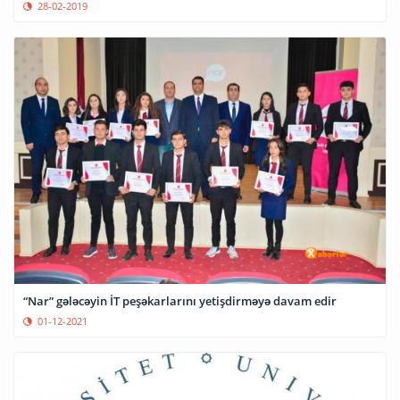
28-02-2019
“Nar” gələcəyin İT peşəkarlarını yetişdirməyə davam edir
01-12-2021