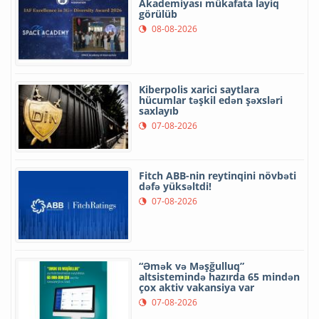
Akademiyası mükafata layiq
görülüb
08-08-2026
Kiberpolis xarici saytlara
hücumlar təşkil edən şəxsləri
saxlayıb
07-08-2026
Fitch ABB-nin reytinqini növbəti
dəfə yüksəltdi!
07-08-2026
“Əmək və Məşğulluq”
altsistemində hazırda 65 mindən
çox aktiv vakansiya var
07-08-2026