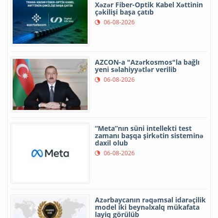
Xəzər Fiber-Optik Kabel Xəttinin
çəkilişi başa çatıb
06-08-2026
AZCON-a "Azərkosmos"la bağlı
yeni səlahiyyətlər verilib
06-08-2026
“Meta”nın süni intellekti test
zamanı başqa şirkətin sisteminə
daxil olub
06-08-2026
Azərbaycanın rəqəmsal idarəçilik
model iki beynəlxalq mükafata
layiq görülüb