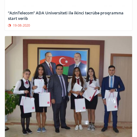
“AzInTelecom” ADA Universiteti ilə ikinci təcrübə proqramına
start verib
19-08-2020