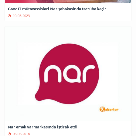
Gənc İT mütəxəssisləri Nar şəbəkəsində təcrübə keçir
10-03-2023
Nar əmək yarmarkasında iştirak etdi
06-06-2018