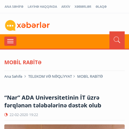
ANA SƏHİFƏ
LAYİHƏ HAQQINDA
ARXİV
XƏBƏRLƏR
ƏLAQƏ
MOBİL RABİTƏ
Ana Səhifə
TELEKOM VƏ NƏQLİYYAT
MOBİL RABİTƏ
“Nar” ADA Universitetinin İT üzrə
fərqlənən tələbələrinə dəstək olub
22-02-2020
19:22