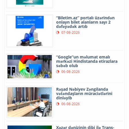
“Biletim.az” portalı üzərindən
onlayn bilet alanların sayı 2
dəfəyədək artıb
07-08-2026
“Google”un məlumat emalı
mərkəzi Hindistanda etirazlara
səbəb olub
06-08-2026
Rəşad Nəbiyev Zəngilanda
vətəndaşların müraciətlərini
dinləyib
06-08-2026
Xəzər dənizinin dibi ilə Trans-