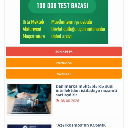
SON XƏBƏR
POPULYAR
YAZARLAR
Danimarka məktəblərdə süni
intellektdən istifadəyə nəzarəti
sərtləşdirir
08-08-2026
“Azərkosmos”un KOSMİK