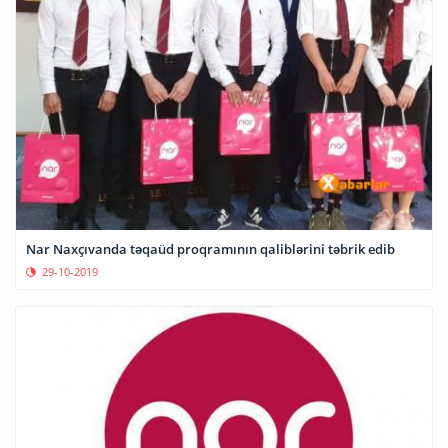
Nar Naxçıvanda təqaüd proqramının qaliblərini təbrik edib
29-10-2019