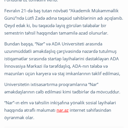
Fevralın 21-də baş tutan növbəti “Akademik Mükəmməllik
Günü”ndə Lütfi Zadə adına təqaüd sahiblərinin adı açıqlanıb.
Qeyd edək ki, bu təqaüdə layiq görülən tələbələr bir
semestrin təhsil haqqından tamamilə azad olunurlar.
Bundan başqa, “Nar” və ADA Universiteti arasında
uzunmüddətli əməkdaşlıq çərçivəsində nəzərdə tutulmuş
istiqamətlər sırasında startap layihələrini dəstəkləyən ADA
İnnovasiya Mərkəzi ilə tərəfdaşlıq, ADA-nın tələbə və
məzunları üçün karyera və staj imkanlarının təklif edilməsi,
Universitetin ixtisasartırma proqramlarına “Nar”
əməkdaşlarının cəlb edilməsi kimi tədbirlər də mövcuddur.
“Nar”-ın elm və təhsilin inkişafına yönəlik sosial layihələri
haqqında ətraflı məlumatı
nar.az
internet səhifəsindən
öyrənmək olar.