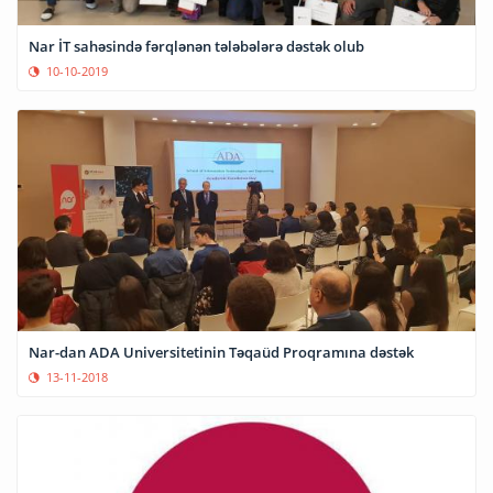
Nar İT sahəsində fərqlənən tələbələrə dəstək olub
10-10-2019
Nar-dan ADA Universitetinin Təqaüd Proqramına dəstək
13-11-2018