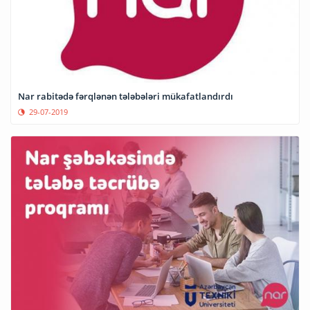
Nar rabitədə fərqlənən tələbələri mükafatlandırdı
29-07-2019