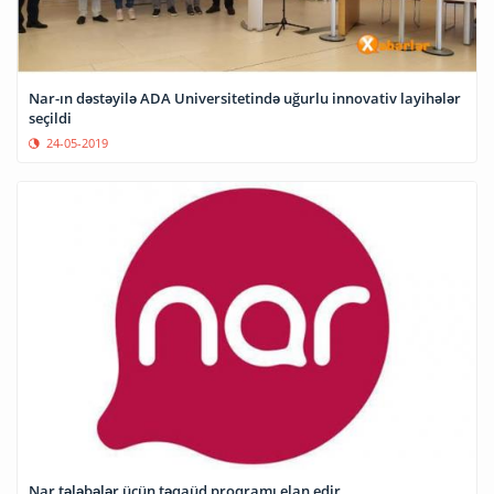
Nar-ın dəstəyilə ADA Universitetində uğurlu innovativ layihələr
seçildi
24-05-2019
Nar tələbələr üçün təqaüd proqramı elan edir