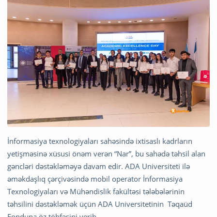
İnformasiya texnologiyaları sahəsində ixtisaslı kadrların
yetişməsinə xüsusi önəm verən “Nar”, bu sahədə təhsil alan
gəncləri dəstəkləməyə davam edir. ADA Universiteti ilə
əməkdaşlıq çərçivəsində mobil operator İnformasiya
Texnologiyaları və Mühəndislik fakültəsi tələbələrinin
təhsilini dəstəkləmək üçün ADA Universitetinin Təqaüd
Fonduna öz töhfəsini verib.