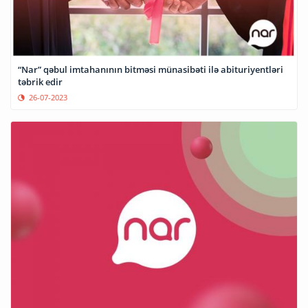
“Nar” qəbul imtahanının bitməsi münasibəti ilə abituriyentləri
təbrik edir
26-07-2023