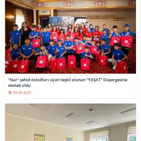
“Nar” şəhid övladları üçün təşkil olunan “YAŞAT” Düşərgəsinə
dəstək oldu
04-08-2023