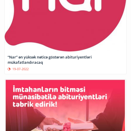
“Nar” ən yüksək nəticə göstərən abituriyentləri
mükafatlandıracaq
19-07-2022