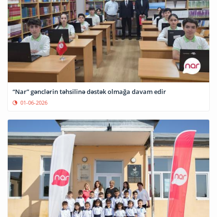
“Nar” gənclərin təhsilinə dəstək olmağa davam edir
01-06-2026