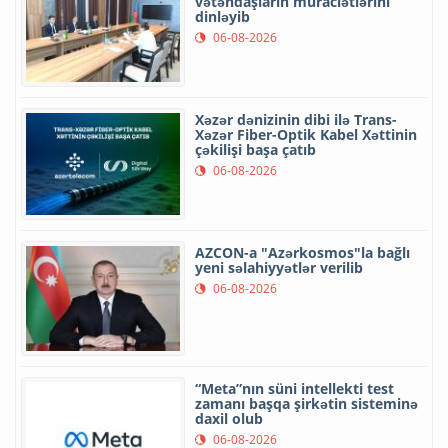
vətəndaşların müraciətlərini
dinləyib
06-08-2026
Xəzər dənizinin dibi ilə Trans-
Xəzər Fiber-Optik Kabel Xəttinin
çəkilişi başa çatıb
06-08-2026
AZCON-a "Azərkosmos"la bağlı
yeni səlahiyyətlər verilib
06-08-2026
“Meta”nın süni intellekti test
zamanı başqa şirkətin sisteminə
daxil olub
06-08-2026