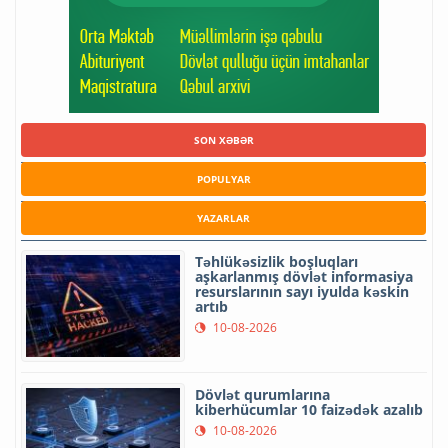
SON XƏBƏR
POPULYAR
YAZARLAR
Təhlükəsizlik boşluqları
aşkarlanmış dövlət informasiya
resurslarının sayı iyulda kəskin
artıb
10-08-2026
Dövlət qurumlarına
kiberhücumlar 10 faizədək azalıb
10-08-2026