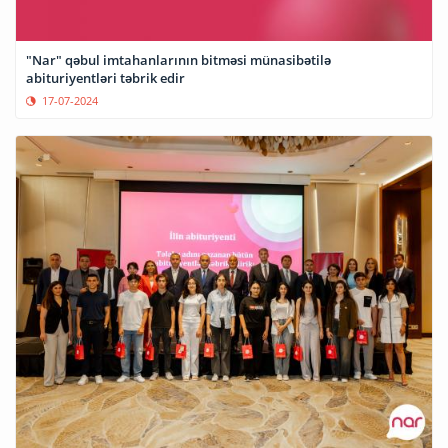
"Nar" qəbul imtahanlarının bitməsi münasibətilə
abituriyentləri təbrik edir
17-07-2024