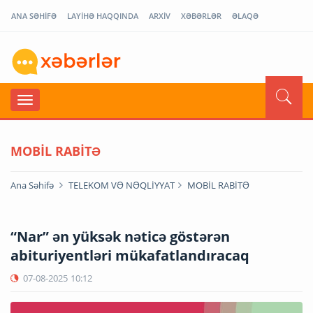
ANA SƏHİFƏ
LAYİHƏ HAQQINDA
ARXİV
XƏBƏRLƏR
ƏLAQƏ
MOBİL RABİTƏ
Ana Səhifə
TELEKOM VƏ NƏQLİYYAT
MOBİL RABİTƏ
“Nar” ən yüksək nəticə göstərən
abituriyentləri mükafatlandıracaq
07-08-2025
10:12