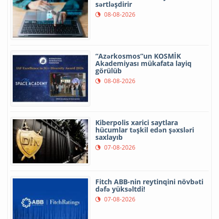
sərtləşdirir
08-08-2026
“Azərkosmos”un KOSMİK
Akademiyası mükafata layiq
görülüb
08-08-2026
Kiberpolis xarici saytlara
hücumlar təşkil edən şəxsləri
saxlayıb
07-08-2026
Fitch ABB-nin reytinqini növbəti
dəfə yüksəltdi!
07-08-2026