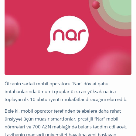
Ölkənin sərfəli mobil operatoru “Nar” dövlət qəbul
imtahanlarında ümumi qruplar üzrə ən yüksək nəticə
toplayan ilk 10 abituriyenti mükafatlandıracağını elan edib.
Belə ki, mobil operator tərəfindən tələbələrə daha rahat
ünsiyyət üçün müasir smartfonlar, prestijli “Nar” mobil
nömrələri və 700 AZN məbləğində balans təqdim ediləcək.
Layihənin məqsədi universitet həyatına yeni başlayan