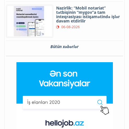
Nazirlik: “Mobil notariat”
tətbiqinin “mygov”a tam
inteqrasiyası istiqamətində işlər
davam etdirilir
06-08-2026
Bütün xəbərlər