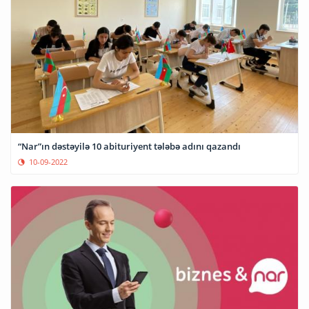
“Nar”ın dəstəyilə 10 abituriyent tələbə adını qazandı
10-09-2022