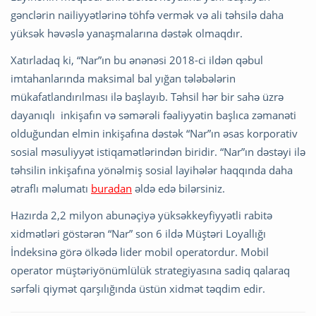
gənclərin nailiyyətlərinə töhfə vermək və ali təhsilə daha
yüksək həvəslə yanaşmalarına dəstək olmaqdır.
Xatırladaq ki, “Nar”ın bu ənənəsi 2018-ci ildən qəbul
imtahanlarında maksimal bal yığan tələbələrin
mükafatlandırılması ilə başlayıb. Təhsil hər bir sahə üzrə
dayanıqlı inkişafın və səmərəli fəaliyyətin başlıca zəmanəti
olduğundan elmin inkişafına dəstək “Nar”ın əsas korporativ
sosial məsuliyyət istiqamətlərindən biridir. “Nar”ın dəstəyi ilə
təhsilin inkişafına yönəlmiş sosial layihələr haqqında daha
ətraflı məlumatı
buradan
əldə edə bilərsiniz.
Hazırda 2,2 milyon abunəçiyə yüksəkkeyfiyyətli rabitə
xidmətləri göstərən “Nar” son 6 ildə Müştəri Loyallığı
İndeksinə görə ölkədə lider mobil operatordur. Mobil
operator müştəriyönümlülük strategiyasına sadiq qalaraq
sərfəli qiymət qarşılığında üstün xidmət təqdim edir.