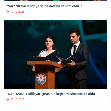
“Nar” “Breyn Rinq” yarışına dəstəyi davam etdirir
10-10-2023
"Nar" SABAH Bilik yarışmasının keçirilməsinə dəstək oldu
03-11-2022