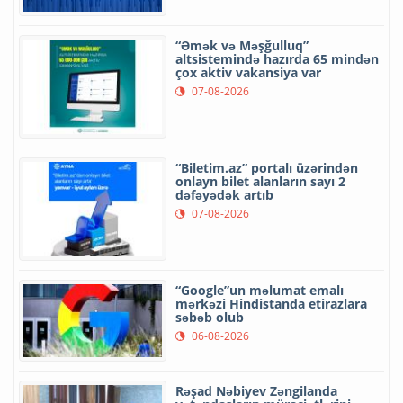
“Əmək və Məşğulluq”
altsistemində hazırda 65 mindən
çox aktiv vakansiya var
07-08-2026
“Biletim.az” portalı üzərindən
onlayn bilet alanların sayı 2
dəfəyədək artıb
07-08-2026
“Google”un məlumat emalı
mərkəzi Hindistanda etirazlara
səbəb olub
06-08-2026
Rəşad Nəbiyev Zəngilanda