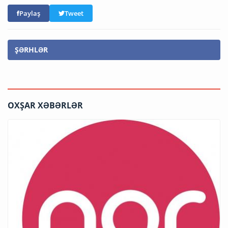
Paylaş
Tweet
ŞƏRHLƏR
OXŞAR XƏBƏRLƏR