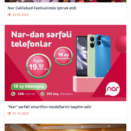
Nar Cəlilabad Festivalında iştirak etdi
23-05-2023
“Nar” sərfəli smartfon modellərini təqdim edir
10-10-2024