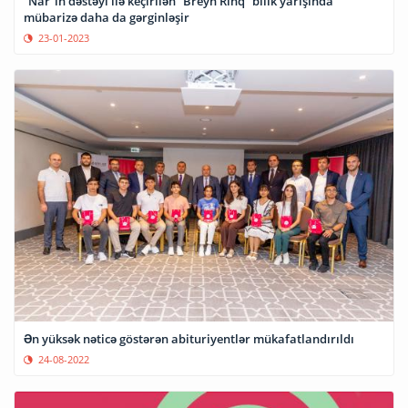
“Nar”ın dəstəyi ilə keçirilən “Breyn Rinq” bilik yarışında
mübarizə daha da gərginləşir
23-01-2023
Ən yüksək nəticə göstərən abituriyentlər mükafatlandırıldı
24-08-2022