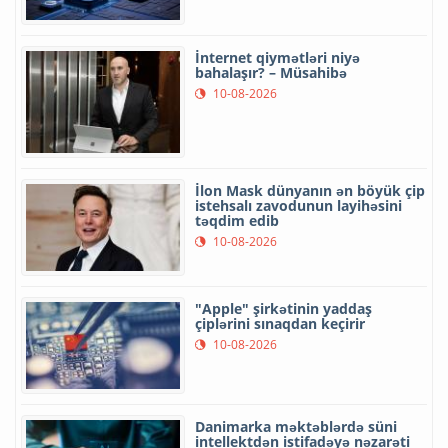
İnternet qiymətləri niyə
bahalaşır? – Müsahibə
10-08-2026
İlon Mask dünyanın ən böyük çip
istehsalı zavodunun layihəsini
təqdim edib
10-08-2026
"Apple" şirkətinin yaddaş
çiplərini sınaqdan keçirir
10-08-2026
Danimarka məktəblərdə süni
intellektdən istifadəyə nəzarəti