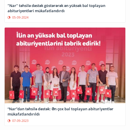
"Nar" təhsilə dəstək göstərərək ən yüksək bal toplayan
abituriyentləri mükafatlandırdı
05-09-2024
“Nar”dan təhsilə dəstək: Ən çox bal toplayan abituriyentlər
mükafatlandırıldı
07-09-2023