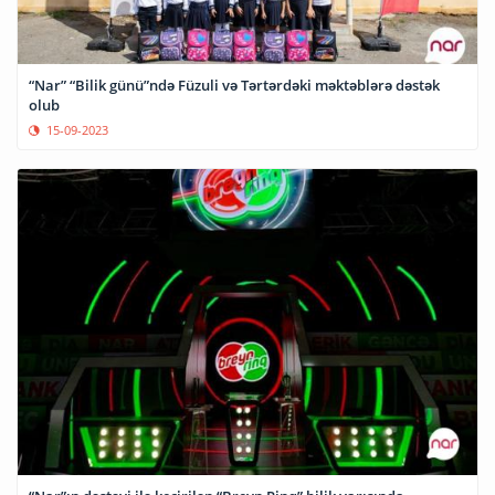
“Nar” “Bilik günü”ndə Füzuli və Tərtərdəki məktəblərə dəstək
olub
15-09-2023