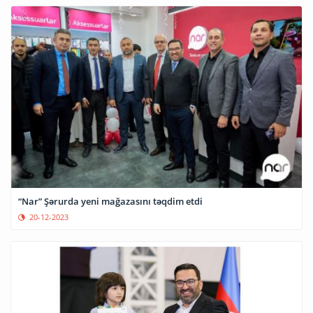
“Nar” Şərurda yeni mağazasını təqdim etdi
20-12-2023