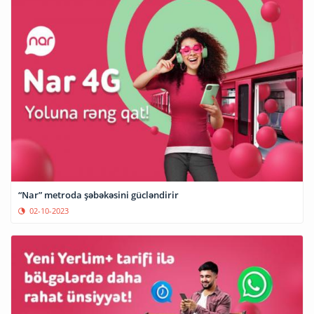
“Nar” metroda şəbəkəsini gücləndirir
02-10-2023