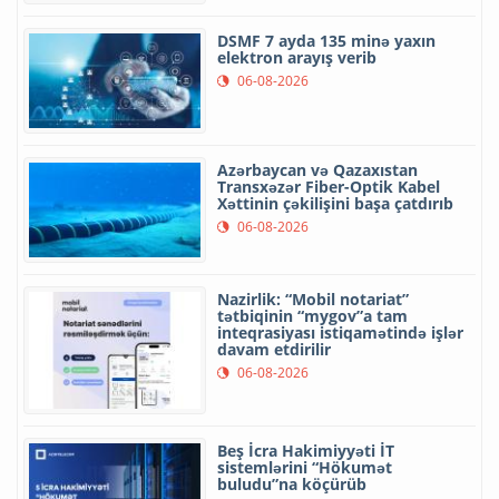
DSMF 7 ayda 135 minə yaxın
elektron arayış verib
06-08-2026
Azərbaycan və Qazaxıstan
Transxəzər Fiber-Optik Kabel
Xəttinin çəkilişini başa çatdırıb
06-08-2026
Nazirlik: “Mobil notariat”
tətbiqinin “mygov”a tam
inteqrasiyası istiqamətində işlər
davam etdirilir
06-08-2026
Beş İcra Hakimiyyəti İT
sistemlərini “Hökumət
buludu”na köçürüb