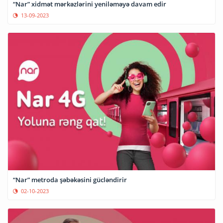
“Nar” xidmət mərkəzlərini yeniləməyə davam edir
13-09-2023
“Nar” metroda şəbəkəsini gücləndirir
02-10-2023