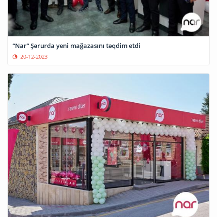
“Nar” Şərurda yeni mağazasını təqdim etdi
20-12-2023