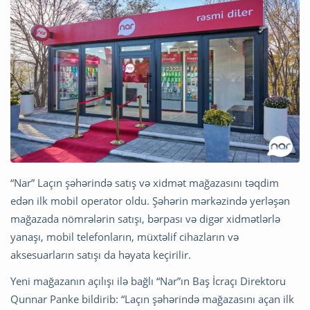
“Nar” Laçın şəhərində satış və xidmət mağazasını təqdim
edən ilk mobil operator oldu. Şəhərin mərkəzində yerləşən
mağazada nömrələrin satışı, bərpası və digər xidmətlərlə
yanaşı, mobil telefonların, müxtəlif cihazların və
aksesuarların satışı da həyata keçirilir.
Yeni mağazanın açılışı ilə bağlı “Nar”ın Baş İcraçı Direktoru
Qunnar Panke bildirib: “Laçın şəhərində mağazasını açan ilk