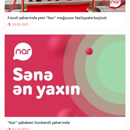
Füzuli şəhərində yeni “Nar” mağazası fəaliyyətə başladı
29-05-2025
“Nar” şəbəkəsi Xankəndi şəhərində
01-10-2023