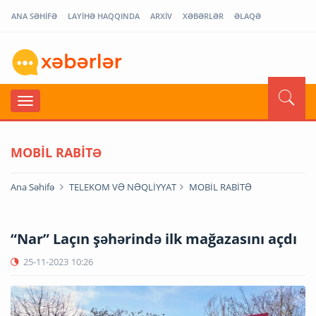
ANA SƏHİFƏ
LAYİHƏ HAQQINDA
ARXİV
XƏBƏRLƏR
ƏLAQƏ
MOBİL RABİTƏ
Ana Səhifə
TELEKOM VƏ NƏQLİYYAT
MOBİL RABİTƏ
“Nar” Laçın şəhərində ilk mağazasını açdı
25-11-2023
10:26