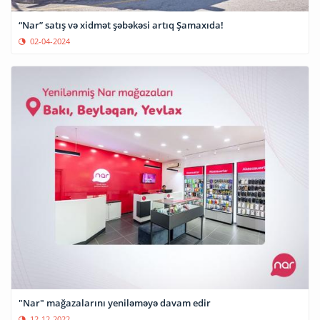
“Nar” satış və xidmət şəbəkəsi artıq Şamaxıda!
02-04-2024
"Nar" mağazalarını yeniləməyə davam edir
12-12-2022