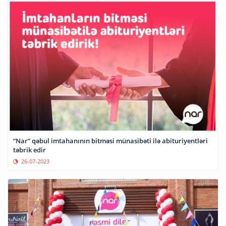
“Nar” qəbul imtahanının bitməsi münasibəti ilə abituriyentləri
təbrik edir
26-07-2023