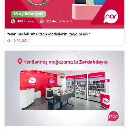
“Nar” sərfəli smartfon modellərini təqdim edir
10-10-2024