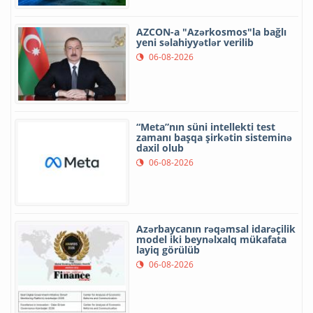
AZCON-a "Azərkosmos"la bağlı
yeni səlahiyyətlər verilib
06-08-2026
“Meta”nın süni intellekti test
zamanı başqa şirkətin sisteminə
daxil olub
06-08-2026
Azərbaycanın rəqəmsal idarəçilik
model iki beynəlxalq mükafata
layiq görülüb
06-08-2026