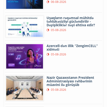
06-08-2026
Uşaqların rəqəmsal mühitdə
təhlükəsizliyi gücləndirilir -
Dəyişikliklər nəyi ehtiva edir?
05-08-2026
Azercell-dən illik “ZengimCELL”
xidməti
05-08-2026
Nazir Qazaxıstanın Prezident
Administrasiyası rəhbərinin
müavini ilə görüşüb
05-08-2026