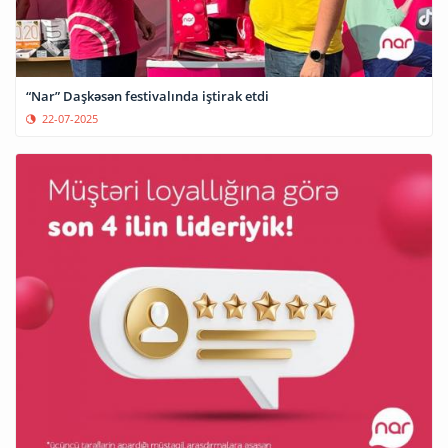
“Nar” Daşkəsən festivalında iştirak etdi
22-07-2025