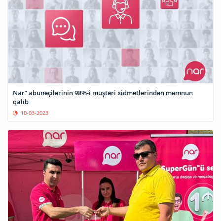
Nar” abunəçilərinin 98%-i müştəri xidmətlərindən məmnun
qalıb
10-03-2023