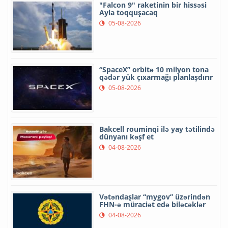
"Falcon 9" raketinin bir hissəsi
Ayla toqquşacaq
05-08-2026
“SpaceX” orbitə 10 milyon tona
qədər yük çıxarmağı planlaşdırır
05-08-2026
Bakcell rouminqi ilə yay tətilində
dünyanı kəşf et
04-08-2026
Vətəndaşlar “mygov” üzərindən
FHN-ə müraciət edə biləcəklər
04-08-2026