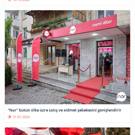
“Nar” bütün ölkə üzrə satış və xidmət şəbəkəsini genişləndirir
31-01-2024