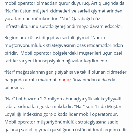
mobil operator olmaqdan qürur duyuruq. Artıq Laçında da
“Nar”ın üstün müştəri xidmətləri və sərfəli qiymətlərindən
yararlanmaq mümkündür. “Nar” Qarabağda öz
infrastrukturunu sürətlə genişləndirməyə davam edəcək”.
Regionlara xüsusi diqqət və sərfəli qiymət “Nar”ın
müştəriyönümlülük strategiyasının əsas istiqamətlərindən
biridir. Mobil operator bölgələrdəki müştəriləri üçün özəl
tariflər və yeni konsepsiyalı mağazalar təqdim edir.
“Nar” mağazalarının geniş siyahısı və təklif olunan xidmətlər
haqqında ətraflı məlumatı
nar.az
ünvanından əldə edə
bilərsiniz.
“Nar” hal-hazırda 2,2 milyon abunəçiyə yüksək keyfiyyətli
rabitə xidmətləri göstərməkdədir. “Nar” son 4 ildə Müştəri
Loyallığı İndeksinə görə ölkədə lider mobil operatordur.
Mobil operator müştəriyönümlülük strategiyasına sadiq
qalaraq sərfəli qiymət qarşılığında üstün xidmət təqdim edir.