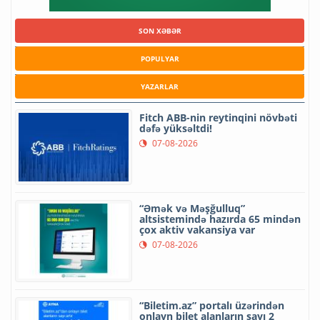
SON XƏBƏR
POPULYAR
YAZARLAR
Fitch ABB-nin reytinqini növbəti
dəfə yüksəltdi!
07-08-2026
“Əmək və Məşğulluq”
altsistemində hazırda 65 mindən
çox aktiv vakansiya var
07-08-2026
“Biletim.az” portalı üzərindən
onlayn bilet alanların sayı 2