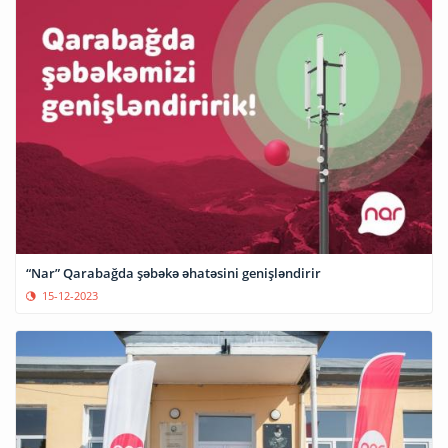
“Nar” Qarabağda şəbəkə əhatəsini genişləndirir
15-12-2023