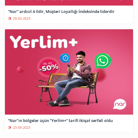
“Nar” ardıcıl 4 ildir, Müştəri Loyallığı İndeksində liderdir
29-03-2023
“Nar”ın bölgələr üçün “Yerlim+” tarifi ikiqat sərfəli oldu
23-09-2023