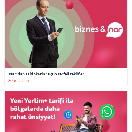
“Nar”dan sahibkarlar üçün sərfəli təkliflər
06-12-2023