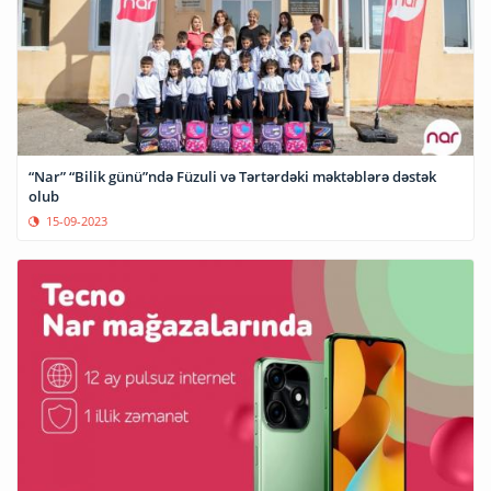
“Nar” “Bilik günü”ndə Füzuli və Tərtərdəki məktəblərə dəstək
olub
15-09-2023