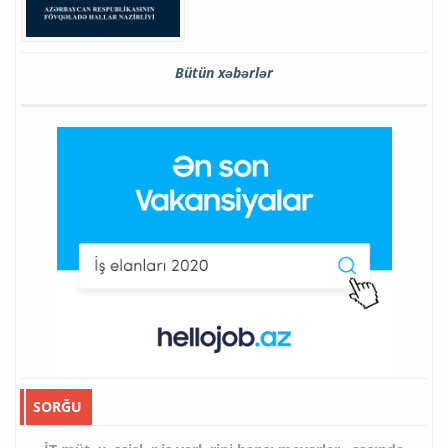
Bütün xəbərlər
SORĞU