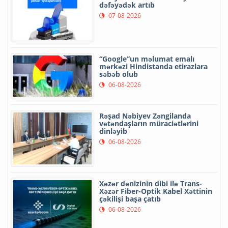
dəfəyədək artıb
07-08-2026
“Google”un məlumat emalı
mərkəzi Hindistanda etirazlara
səbəb olub
06-08-2026
Rəşad Nəbiyev Zəngilanda
vətəndaşların müraciətlərini
dinləyib
06-08-2026
Xəzər dənizinin dibi ilə Trans-
Xəzər Fiber-Optik Kabel Xəttinin
çəkilişi başa çatıb
06-08-2026