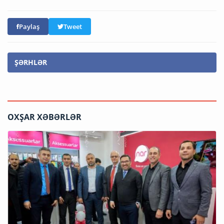
Paylaş
Tweet
ŞƏRHLƏR
OXŞAR XƏBƏRLƏR