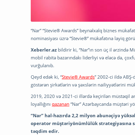
“Nar” “Stevie® Awards” beynəlxalq biznes mükafat
nominasiyası üzrə “Stevie®” mükafatına layiq görü
Xeberler.az
bildirir ki, “Nar”ın son üç il ərzində M
mobil rabitə bazarındakı liderliyi və eləcə də, çox
vurğulanıb.
Qeyd edək ki, “
Stevie® Awards
” 2002-ci ildə ABŞ-
göstərən şirkətlərin və şəxslərin nailiyyətlərini 
2019, 2020 və 2021-ci illərdə keçirilən müstəqil a
loyallığını
qazanan
“Nar” Azərbaycanda müştəri yönüm
“Nar” hal-hazırda 2,2 milyon abunəçiyə yüksək
operator müştəriyönümlülük strategiyasına sa
təqdim edir.