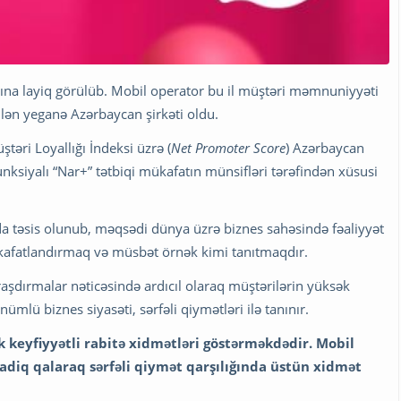
ına layiq görülüb. Mobil operator bu il müştəri məmnuniyyəti
lən yeganə Azərbaycan şirkəti oldu.
üştəri Loyallığı İndeksi üzrə (
Net Promoter Score
) Azərbaycan
funksiyalı “Nar+” tətbiqi mükafatın münsifləri tərəfindən xüsusi
da təsis olunub, məqsədi dünya üzrə biznes sahəsində fəaliyyət
mükafatlandırmaq və müsbət örnək kimi tanıtmaqdır.
raşdırmalar nəticəsində ardıcıl olaraq müştərilərin yüksək
lü biznes siyasəti, sərfəli qiymətləri ilə tanınır.
 keyfiyyətli rabitə xidmətləri göstərməkdədir.
M
obil
diq qalaraq sərfəli qiymət qarşılığında üstün xidmət