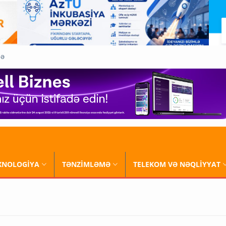
QƏ
XNOLOGİYA
TƏNZİMLƏMƏ
TELEKOM VƏ NƏQLİYYAT