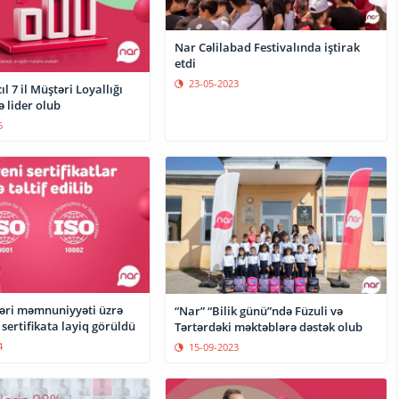
Nar Cəlilabad Festivalında iştirak
etdi
23-05-2023
l 7 il Müştəri Loyallığı
ə lider olub
6
əri məmnuniyyəti üzrə
“Nar” “Bilik günü”ndə Füzuli və
sertifikata layiq görüldü
Tərtərdəki məktəblərə dəstək olub
4
15-09-2023