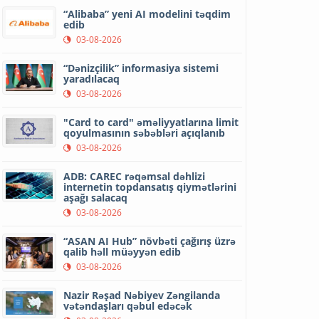
“Alibaba” yeni AI modelini təqdim
edib
03-08-2026
“Dənizçilik” informasiya sistemi
yaradılacaq
03-08-2026
"Card to card" əməliyyatlarına limit
qoyulmasının səbəbləri açıqlanıb
03-08-2026
ADB: CAREC rəqəmsal dəhlizi
internetin topdansatış qiymətlərini
aşağı salacaq
03-08-2026
“ASAN AI Hub” növbəti çağırış üzrə
qalib həll müəyyən edib
03-08-2026
Nazir Rəşad Nəbiyev Zəngilanda
vətəndaşları qəbul edəcək