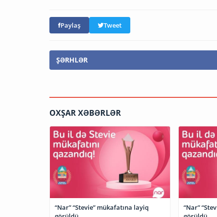
Paylaş
Tweet
ŞƏRHLƏR
OXŞAR XƏBƏRLƏR
“Nar” “Stevie” mükafatına layiq
“Nar” “Stev
görüldü
görüldü