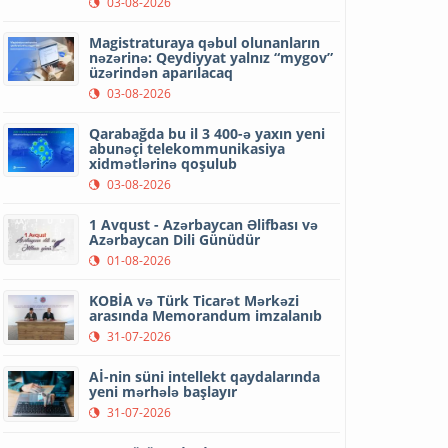
03-08-2026
Magistraturaya qəbul olunanların
nəzərinə: Qeydiyyat yalnız “mygov”
üzərindən aparılacaq
03-08-2026
Qarabağda bu il 3 400-ə yaxın yeni
abunəçi telekommunikasiya
xidmətlərinə qoşulub
03-08-2026
1 Avqust - Azərbaycan Əlifbası və
Azərbaycan Dili Günüdür
01-08-2026
KOBİA və Türk Ticarət Mərkəzi
arasında Memorandum imzalanıb
31-07-2026
Aİ-nin süni intellekt qaydalarında
yeni mərhələ başlayır
31-07-2026