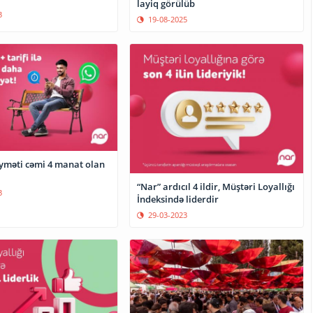
layiq görülüb
3
19-08-2025
yməti cəmi 4 manat olan
“Nar” ardıcıl 4 ildir, Müştəri Loyallığı
3
İndeksində liderdir
29-03-2023