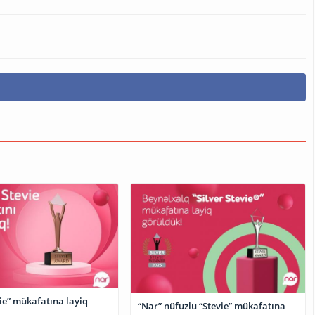
ie” mükafatına layiq
“Nar” nüfuzlu “Stevie” mükafatına