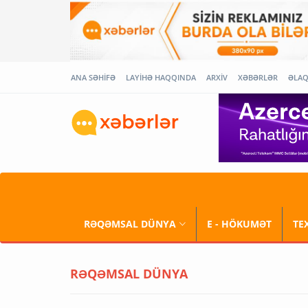
ANA SƏHİFƏ
LAYİHƏ HAQQINDA
ARXİV
XƏBƏRLƏR
ƏLA
RƏQƏMSAL DÜNYA
E - HÖKUMƏT
TE
RƏQƏMSAL DÜNYA