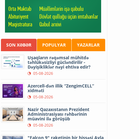
SON XƏBƏR
POPULYAR
YAZARLAR
Uşaqların rəqəmsal mühitdə
təhlükəsizliyi gücləndirilir -
Dəyişikliklər nəyi ehtiva edir?
05-08-2026
Azercell-dən illik “ZengimCELL”
xidməti
05-08-2026
Nazir Qazaxıstanın Prezident
Administrasiyası rəhbərinin
müavini ilə görüşüb
05-08-2026
"Falcon 9" raketinin bir hissəsi Ayla