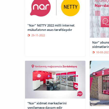
"Nar" NETTY 2022 milli internet
mükafatının əsas tərəfdaşıdır
29-11-2022
Nar” abunə
xidmətlər
10-03-202
“Nar” xidmət mərkəzlərini
yeniləməyə davam edir