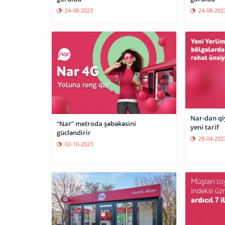
24-08-2023
24-08-202
Nar-dan qi
“Nar” metroda şəbəkəsini
yeni tarif
gücləndirir
28-04-202
02-10-2023