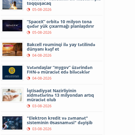
toqquşacaq
05-08-2026
“SpaceX” orbitə 10 milyon tona
qədər yük çıxarmağı planlaşdırır
05-08-2026
Bakcell rouminqi ilə yay tətilində
dünyanı kəşf et
04-08-2026
Vətəndaşlar “mygov” üzərindən
FHN-ə müraciət edə biləcəklər
04-08-2026
İqtisadiyyat Nazirliyinin
xidmətlərinə 13 milyondan artıq
müraciət olub
03-08-2026
"Elektron kredit və zəmanət"
sisteminin Əsasnaməsi" dəyişib
03-08-2026