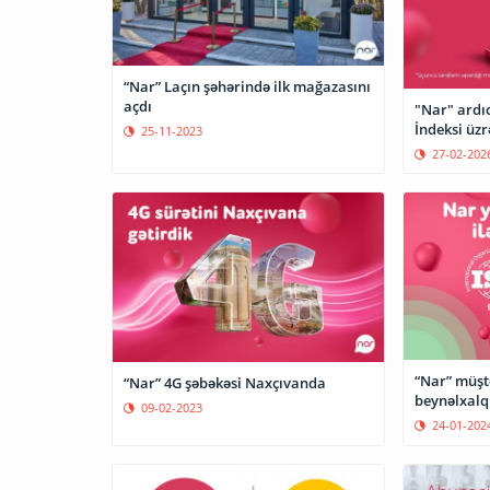
“Nar” Laçın şəhərində ilk mağazasını
açdı
"Nar" ardıcı
İndeksi üzr
25-11-2023
27-02-202
“Nar” müşt
“Nar” 4G şəbəkəsi Naxçıvanda
beynəlxalq 
09-02-2023
24-01-202