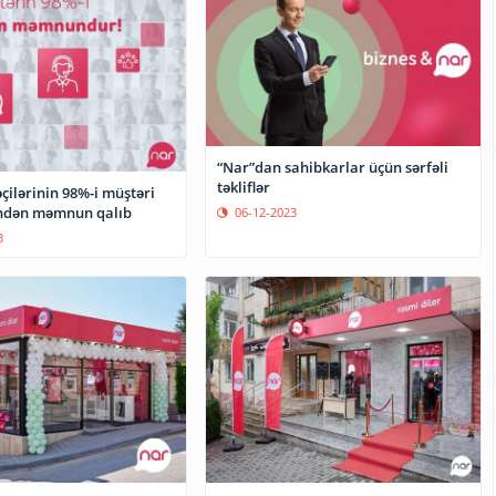
“Nar”dan sahibkarlar üçün sərfəli
təkliflər
çilərinin 98%-i müştəri
indən məmnun qalıb
06-12-2023
3