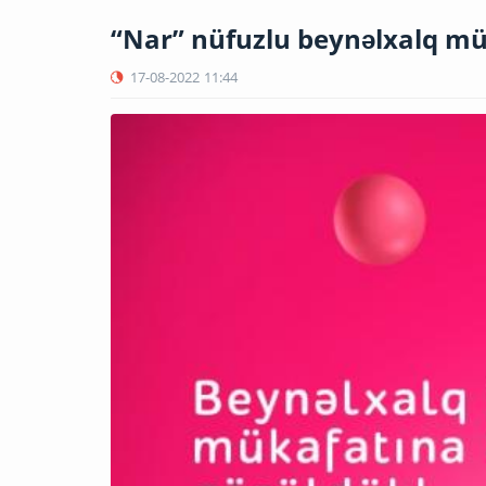
“Nar” nüfuzlu beynəlxalq mü
17-08-2022
11:44