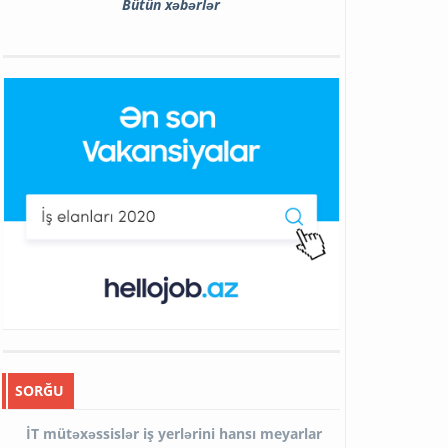
Bütün xəbərlər
SORĞU
İT mütəxəssislər iş yerlərini hansı meyarlar