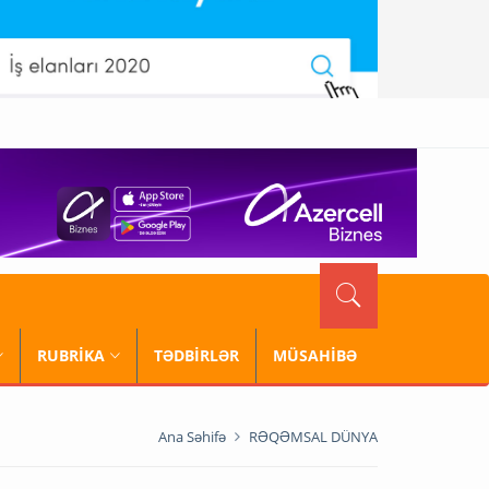
RUBRİKA
TƏDBİRLƏR
MÜSAHİBƏ
Ana Səhifə
RƏQƏMSAL DÜNYA