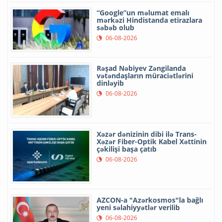
“Google”un məlumat emalı
mərkəzi Hindistanda etirazlara
səbəb olub
06-08-2026
Rəşad Nəbiyev Zəngilanda
vətəndaşların müraciətlərini
dinləyib
06-08-2026
Xəzər dənizinin dibi ilə Trans-
Xəzər Fiber-Optik Kabel Xəttinin
çəkilişi başa çatıb
06-08-2026
AZCON-a "Azərkosmos"la bağlı
yeni səlahiyyətlər verilib
06-08-2026