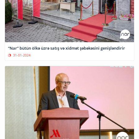
“Nar” bütün ölkə üzrə satış və xidmət şəbəkəsini genişləndirir
31-01-2024