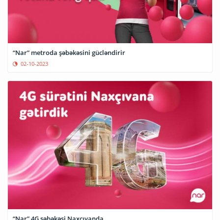
“Nar” metroda şəbəkəsini gücləndirir
02-10-2023
“Nar” 4G şəbəkəsi Naxçıvanda