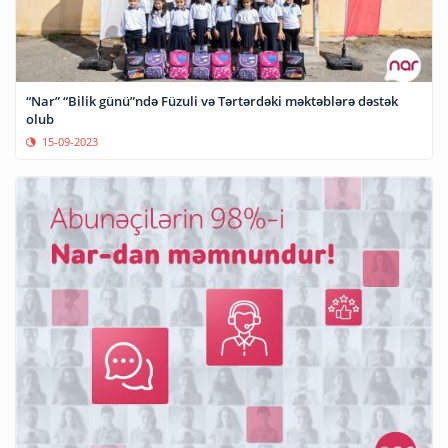
“Nar” “Bilik günü”ndə Füzuli və Tərtərdəki məktəblərə dəstək
olub
15-09-2023