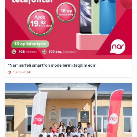
“Nar” sərfəli smartfon modellərini təqdim edir
10-10-2024