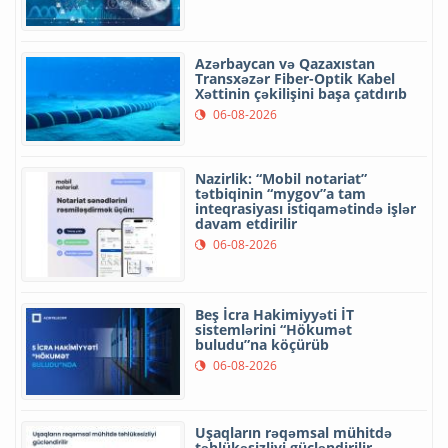
Azərbaycan və Qazaxıstan
Transxəzər Fiber-Optik Kabel
Xəttinin çəkilişini başa çatdırıb
06-08-2026
Nazirlik: “Mobil notariat”
tətbiqinin “mygov”a tam
inteqrasiyası istiqamətində işlər
davam etdirilir
06-08-2026
Beş İcra Hakimiyyəti İT
sistemlərini “Hökumət
buludu”na köçürüb
06-08-2026
Uşaqların rəqəmsal mühitdə
təhlükəsizliyi gücləndirilir -