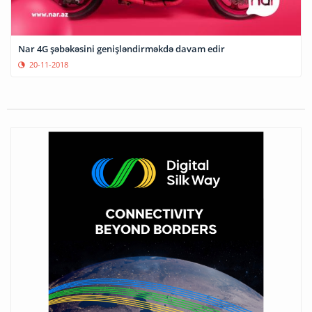
Nar 4G şəbəkəsini genişləndirməkdə davam edir
20-11-2018