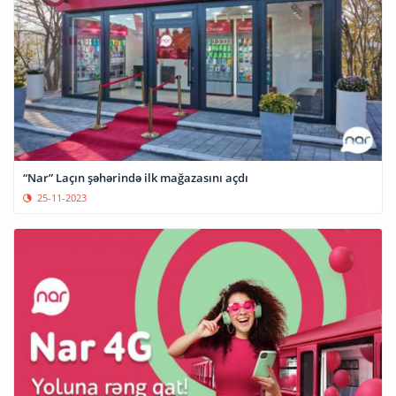
“Nar” Laçın şəhərində ilk mağazasını açdı
25-11-2023