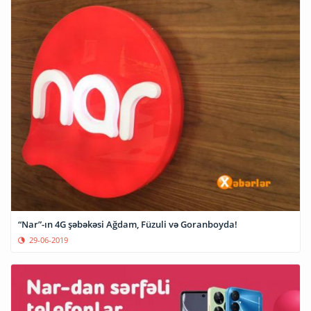
“Nar”-ın 4G şəbəkəsi Ağdam, Füzuli və Goranboyda!
29-06-2019