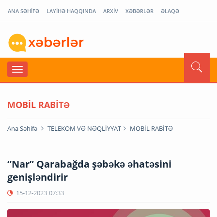
ANA SƏHİFƏ
LAYİHƏ HAQQINDA
ARXİV
XƏBƏRLƏR
ƏLAQƏ
MOBİL RABİTƏ
Ana Səhifə
TELEKOM VƏ NƏQLİYYAT
MOBİL RABİTƏ
“Nar” Qarabağda şəbəkə əhatəsini
genişləndirir
15-12-2023
07:33