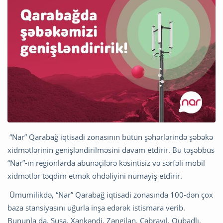
“Nar” Qarabağ iqtisadi zonasının bütün şəhərlərində şəbəkə
xidmətlərinin genişləndirilməsini davam etdirir. Bu təşəbbüs
“Nar”-ın regionlarda abunəçilərə kəsintisiz və sərfəli mobil
xidmətlər təqdim etmək öhdəliyini nümayiş etdirir.
Ümumilikdə, “Nar” Qarabağ iqtisadi zonasında 100-dən çox
baza stansiyasını uğurla inşa edərək istismara verib.
Bununla da, Şuşa, Xankəndi, Zəngilan, Cəbrayıl, Qubadlı,