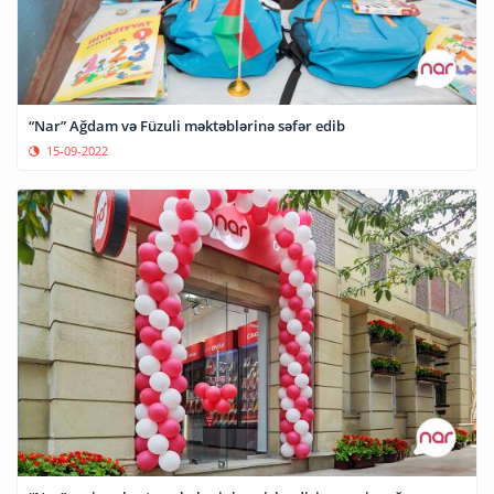
“Nar” Ağdam və Füzuli məktəblərinə səfər edib
15-09-2022