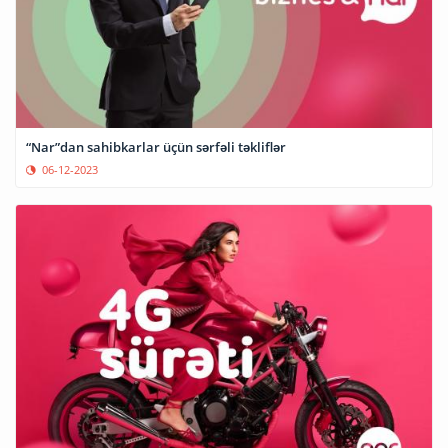
“Nar”dan sahibkarlar üçün sərfəli təkliflər
06-12-2023