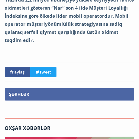
xidmətləri göstərən “Nar” son 4 ildə Müştəri Loyallığı
İndeksinə görə ölkədə lider mobil operatordur. Mobil
operator müştəriyönümlülük strategiyasına sadiq
qalaraq sərfəli qiymət qarşılığında üstün xidmət
təqdim edir.
Paylaş
Tweet
ŞƏRHLƏR
OXŞAR XƏBƏRLƏR