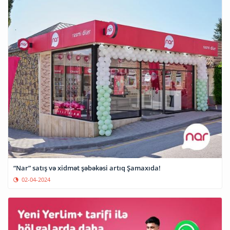
“Nar” satış və xidmət şəbəkəsi artıq Şamaxıda!
02-04-2024