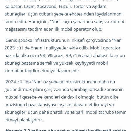
Kəlbəcər, Laçın, Xocavənd, Füzuli, Tərtər və Ağdam
abunəçiləri üçün etibarlı şəbəkə əhatəsindən faydalanmanı
təmin edib. Həmçinin, “Nar” Laçın şəhərində satış və xidmət
mağazasını təqdim edən ilk mobil operator olub.
Geniş şəbəkə infrastrukturunun inkişafı çərçivəsində “Nar”
2023-cü ildə önəmli nailiyyətlər əldə edib. Mobil operator
hazırda ölkə üzrə 98,5% ərazi, 99,71% əhali əhatəsi ilə artan
abunəçi bazasına sərfəli və yüksək keyfiyyətli mobil
xidmətlər təqdim etməyə davam edir.
2024-cü ildə “Nar” öz şəbəkə infrastrukturunu daha da
gücləndirmək planı çərçivəsində Qarabağ iqtisadi zonasının
müxtəlif qəsəbə və kəndləri də daxil olmaqla, bütün ölkə
ərazisində baza stansiyası inşasını davam etdirməyi və
abunəçiləri üçün daha əhatəli və etibarlı mobil təcrübə təmin
etməyi planlaşdırır.
Hazırda 2,2 milyon abunəçiyə yüksək keyfiyyətli rabitə