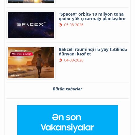
“SpaceX” orbitə 10 milyon tona
qədər yük çıxarmağı planlaşdırır
05-08-2026
Bakcell rouminqi ilə yay tətilində
dünyanı kəşf et
04-08-2026
Bütün xəbərlər