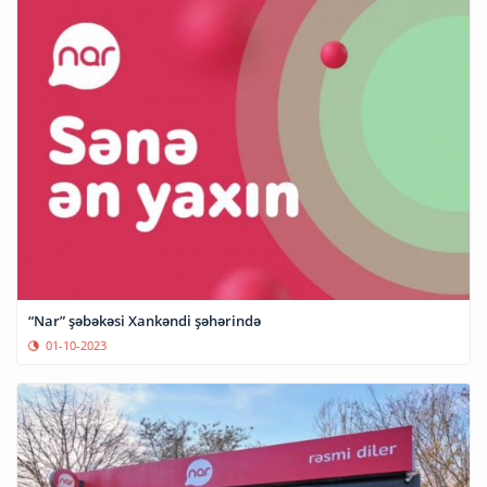
“Nar” şəbəkəsi Xankəndi şəhərində
01-10-2023