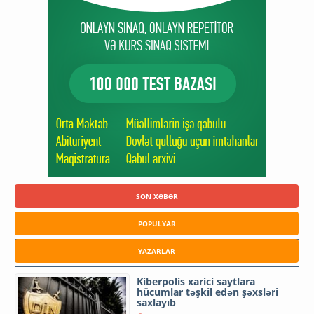
SON XƏBƏR
POPULYAR
YAZARLAR
Kiberpolis xarici saytlara
hücumlar təşkil edən şəxsləri
saxlayıb