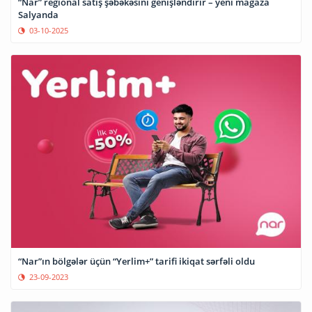
“Nar” regional satış şəbəkəsini genişləndirir – yeni mağaza
Salyanda
03-10-2025
“Nar”ın bölgələr üçün “Yerlim+” tarifi ikiqat sərfəli oldu
23-09-2023