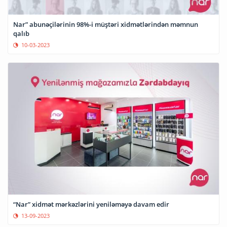
Nar” abunəçilərinin 98%-i müştəri xidmətlərindən məmnun
qalıb
10-03-2023
“Nar” xidmət mərkəzlərini yeniləməyə davam edir
13-09-2023