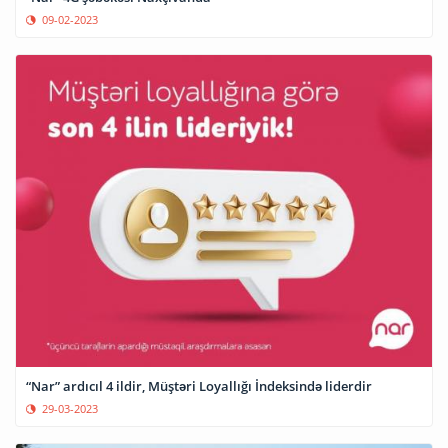
09-02-2023
“Nar” ardıcıl 4 ildir, Müştəri Loyallığı İndeksində liderdir
29-03-2023