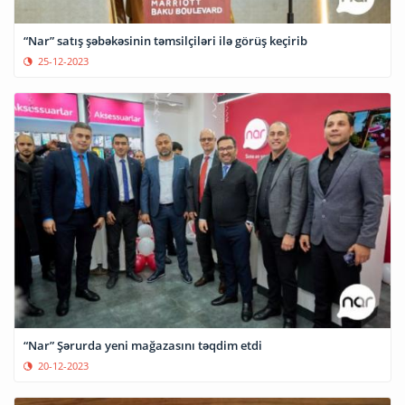
“Nar” satış şəbəkəsinin təmsilçiləri ilə görüş keçirib
25-12-2023
“Nar” Şərurda yeni mağazasını təqdim etdi
20-12-2023