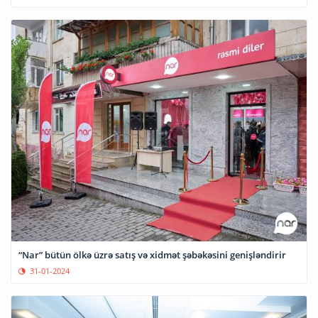
“Nar” bütün ölkə üzrə satış və xidmət şəbəkəsini genişləndirir
31-01-2024