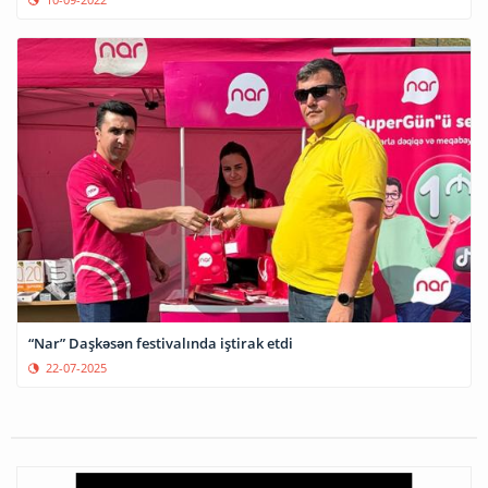
“Nar” Daşkəsən festivalında iştirak etdi
22-07-2025