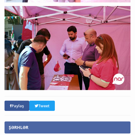
Paylaş
Tweet
ŞƏRHLƏR