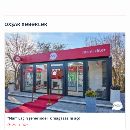
OXŞAR XƏBƏRLƏR
“Nar” Laçın şəhərində ilk mağazasını açdı
25-11-2023