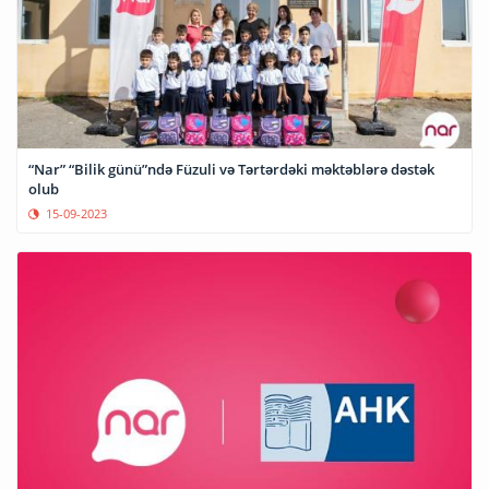
“Nar” “Bilik günü”ndə Füzuli və Tərtərdəki məktəblərə dəstək
olub
15-09-2023