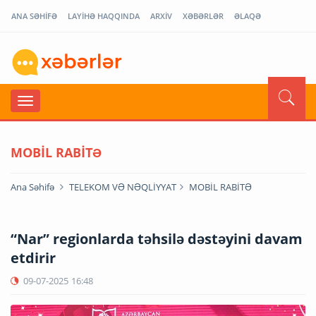
ANA SƏHİFƏ
LAYİHƏ HAQQINDA
ARXİV
XƏBƏRLƏR
ƏLAQƏ
MOBİL RABİTƏ
Ana Səhifə
TELEKOM VƏ NƏQLİYYAT
MOBİL RABİTƏ
“Nar” regionlarda təhsilə dəstəyini davam
etdirir
09-07-2025
16:48