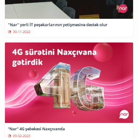
"Nar" yerli İT peşəkarlarının yetişməsinə dəstək olur
30-11-2022
“Nar” 4G şəbəkəsi Naxçıvanda
09-02-2023