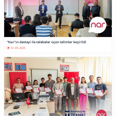
“Nar”ın dəstəyi ilə tələbələr üçün təlimlər keçirildi
01-05-2025