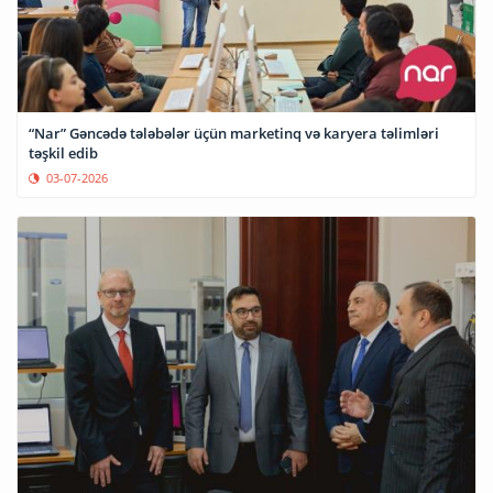
“Nar” Gəncədə tələbələr üçün marketinq və karyera təlimləri
təşkil edib
03-07-2026