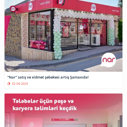
“Nar” satış və xidmət şəbəkəsi artıq Şamaxıda!
02-04-2024