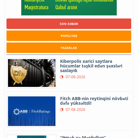
SON XƏBƏR
POPULYAR
YAZARLAR
Kiberpolis xarici saytlara
hücumlar təşkil edən şəxsləri
saxlayıb
07-08-2026
Fitch ABB-nin reytinqini növbəti
dəfə yüksəltdi!
07-08-2026
“Əmək və Məşğulluq”