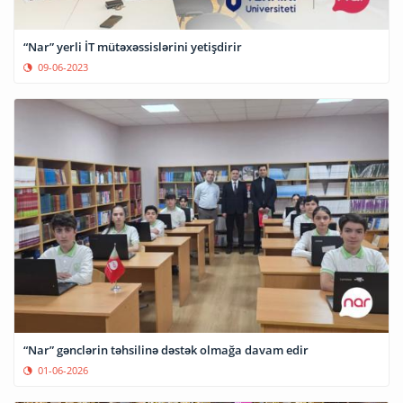
“Nar” yerli İT mütəxəssislərini yetişdirir
09-06-2023
“Nar” gənclərin təhsilinə dəstək olmağa davam edir
01-06-2026