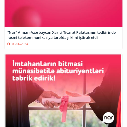
“Nar” Alman-Azərbaycan Xarici Ticarət Palatasının tədbirində
rəsmi telekommunikasiya tərəfdaşı kimi iştirak etdi
05-06-2024