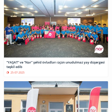
“YAŞAT” və “Nar” şəhid övladları üçün unudulmaz yay düşərgəsi
təşkil edib
25-07-2025