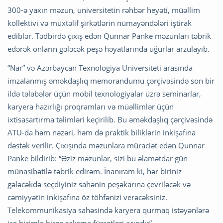
300-ə yaxın məzun, universitetin rəhbər heyəti, müəllim
kollektivi və müxtəlif şirkətlərin nümayəndələri iştirak
ediblər. Tədbirdə çıxış edən Qunnar Panke məzunları təbrik
edərək onların gələcək peşə həyatlarında uğurlar arzulayıb.
“Nar” və Azərbaycan Texnologiya Universiteti arasında
imzalanmış əməkdaşlıq memorandumu çərçivəsində son bir
ildə tələbələr üçün mobil texnologiyalar üzrə seminarlar,
karyera hazırlığı proqramları və müəllimlər üçün
ixtisasartırma təlimləri keçirilib. Bu əməkdaşlıq çərçivəsində
ATU-da həm nəzəri, həm də praktik biliklərin inkişafına
dəstək verilir. Çıxışında məzunlara müraciət edən Qunnar
Panke bildirib: “Əziz məzunlar, sizi bu əlamətdar gün
münasibətilə təbrik edirəm. İnanıram ki, hər biriniz
gələcəkdə seçdiyiniz sahənin peşəkarına çevriləcək və
cəmiyyətin inkişafına öz töhfənizi verəcəksiniz.
Telekommunikasiya sahəsində karyera qurmaq istəyənlərə