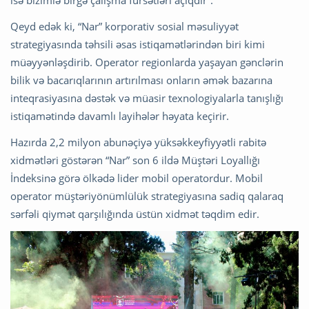
isə bizimlə birgə çalışma fürsətləri açıqdır”.
Qeyd edək ki, “Nar” korporativ sosial məsuliyyət
strategiyasında təhsili əsas istiqamətlərindən biri kimi
müəyyənləşdirib. Operator regionlarda yaşayan gənclərin
bilik və bacarıqlarının artırılması onların əmək bazarına
inteqrasiyasına dəstək və müasir texnologiyalarla tanışlığı
istiqamətində davamlı layihələr həyata keçirir.
Hazırda 2,2 milyon abunəçiyə yüksəkkeyfiyyətli rabitə
xidmətləri göstərən “Nar” son 6 ildə Müştəri Loyallığı
İndeksinə görə ölkədə lider mobil operatordur. Mobil
operator müştəriyönümlülük strategiyasına sadiq qalaraq
sərfəli qiymət qarşılığında üstün xidmət təqdim edir.