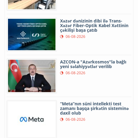
Xəzər dənizinin dibi ilə Trans-
Xəzər Fiber-Optik Kabel Xəttinin
çəkilişi başa çatıb
06-08-2026
AZCON-a "Azərkosmos"la bağlı
yeni səlahiyyətlər verilib
06-08-2026
“Meta”nın süni intellekti test
zamanı başqa şirkətin sisteminə
daxil olub
06-08-2026