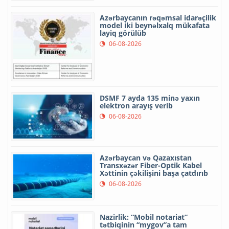
Azərbaycanın rəqəmsal idarəçilik
model iki beynəlxalq mükafata
layiq görülüb
06-08-2026
DSMF 7 ayda 135 minə yaxın
elektron arayış verib
06-08-2026
Azərbaycan və Qazaxıstan
Transxəzər Fiber-Optik Kabel
Xəttinin çəkilişini başa çatdırıb
06-08-2026
Nazirlik: “Mobil notariat”
tətbiqinin “mygov”a tam