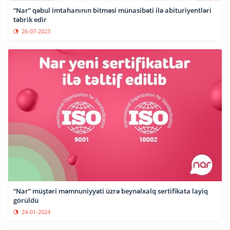
“Nar” qəbul imtahanının bitməsi münasibəti ilə abituriyentləri
təbrik edir
26-07-2023
“Nar” müştəri məmnuniyyəti üzrə beynəlxalq sertifikata layiq
görüldü
24-01-2024