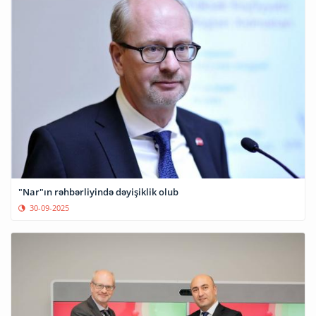
"Nar"ın rəhbərliyində dəyişiklik olub
30-09-2025