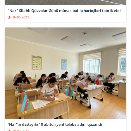
"Nar" Silahlı Qüvvələr Günü münasibətilə hərbçiləri təbrik etdi
26-06-2023
“Nar”ın dəstəyilə 10 abituriyent tələbə adını qazandı
10-09-2022