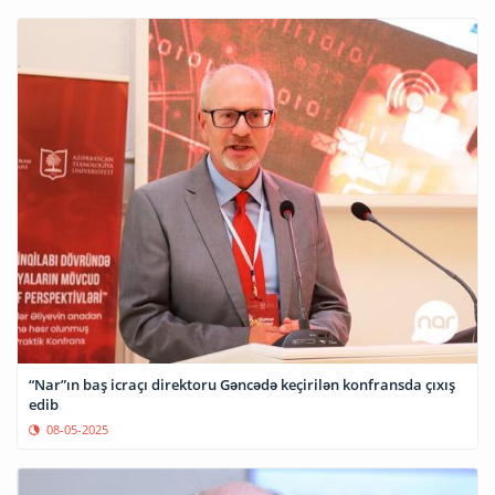
“Nar”ın baş icraçı direktoru Gəncədə keçirilən konfransda çıxış
edib
08-05-2025