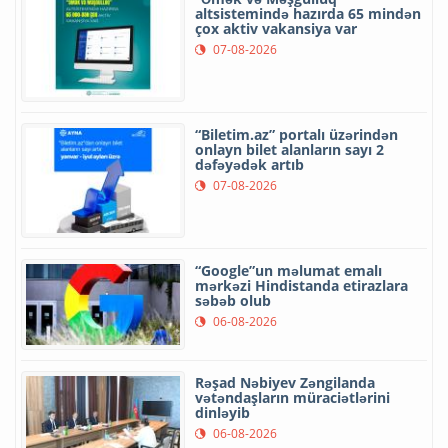
altsistemində hazırda 65 mindən
çox aktiv vakansiya var
07-08-2026
“Biletim.az” portalı üzərindən
onlayn bilet alanların sayı 2
dəfəyədək artıb
07-08-2026
“Google”un məlumat emalı
mərkəzi Hindistanda etirazlara
səbəb olub
06-08-2026
Rəşad Nəbiyev Zəngilanda
vətəndaşların müraciətlərini
dinləyib
06-08-2026