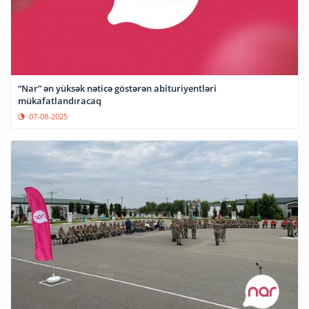
“Nar” ən yüksək nəticə göstərən abituriyentləri
mükafatlandıracaq
07-08-2025