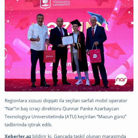
Regionlara xüsusi diqqəti ilə seçilən sərfəli mobil operator
“Nar”ın baş icraçı direktoru Qunnar Panke Azərbaycan
Texnologiya Universitetində (ATU) keçirilən “Məzun günü”
tədbirində iştirak edib.
Xeberler.az
bildirir ki, Gəncədə təşkil olunan mərasimdə