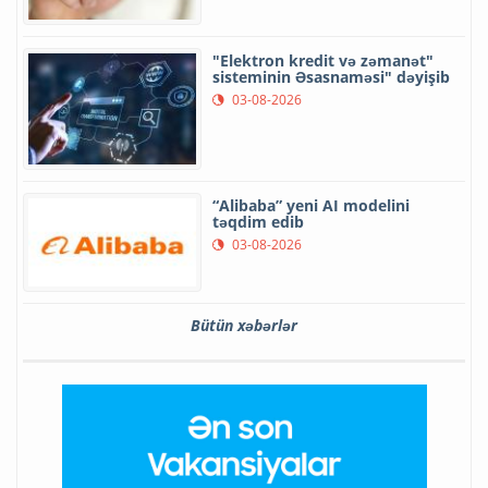
"Elektron kredit və zəmanət"
sisteminin Əsasnaməsi" dəyişib
03-08-2026
“Alibaba” yeni AI modelini
təqdim edib
03-08-2026
Bütün xəbərlər