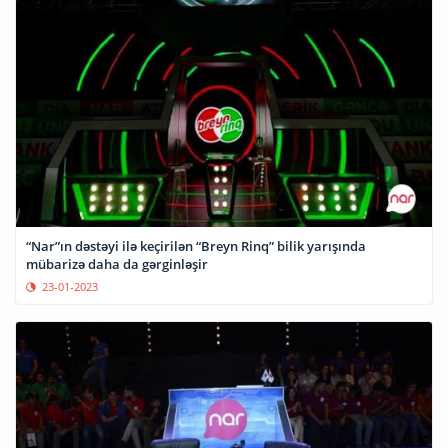
“Nar”ın dəstəyi ilə keçirilən “Breyn Rinq” bilik yarışında
mübarizə daha da gərginləşir
23-01-2023