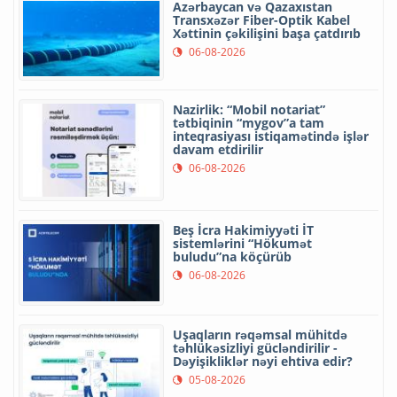
Azərbaycan və Qazaxıstan
Transxəzər Fiber-Optik Kabel
Xəttinin çəkilişini başa çatdırıb
06-08-2026
Nazirlik: “Mobil notariat”
tətbiqinin “mygov”a tam
inteqrasiyası istiqamətində işlər
davam etdirilir
06-08-2026
Beş İcra Hakimiyyəti İT
sistemlərini “Hökumət
buludu”na köçürüb
06-08-2026
Uşaqların rəqəmsal mühitdə
təhlükəsizliyi gücləndirilir -
Dəyişikliklər nəyi ehtiva edir?
05-08-2026