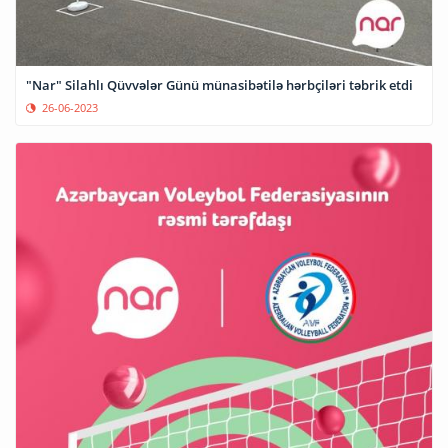
"Nar" Silahlı Qüvvələr Günü münasibətilə hərbçiləri təbrik etdi
26-06-2023