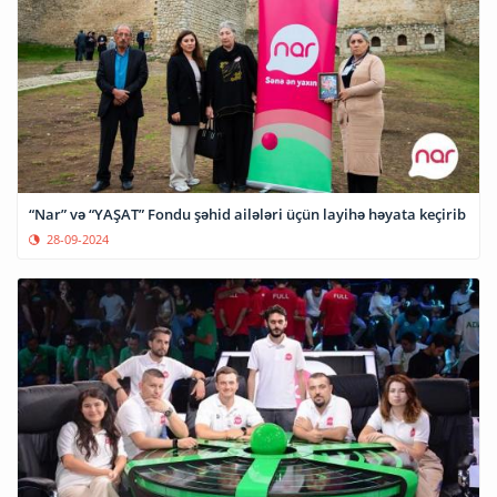
“Nar” və “YAŞAT” Fondu şəhid ailələri üçün layihə həyata keçirib
28-09-2024