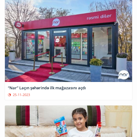
“Nar” Laçın şəhərində ilk mağazasını açdı
25-11-2023