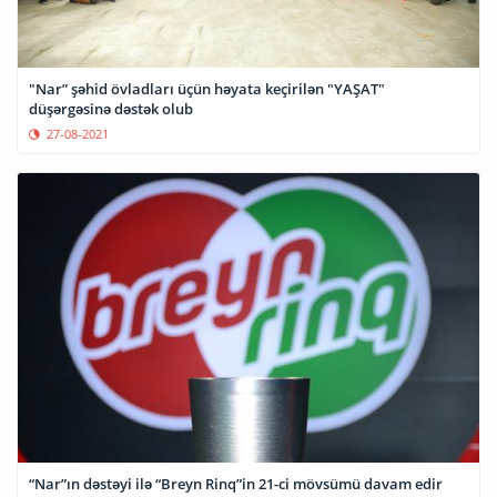
"Nar” şəhid övladları üçün həyata keçirilən "YAŞAT"
düşərgəsinə dəstək olub
27-08-2021
“Nar”ın dəstəyi ilə “Breyn Rinq”in 21-ci mövsümü davam edir