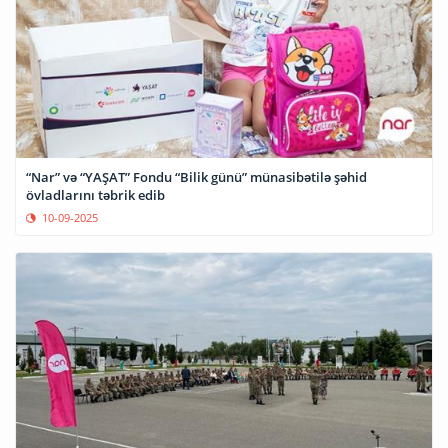
“Nar” və “YAŞAT” Fondu “Bilik günü” münasibətilə şəhid
övladlarını təbrik edib
10-09-2025