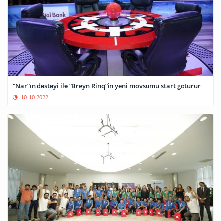
“Nar”ın dəstəyi ilə “Breyn Rinq”in yeni mövsümü start götürür
10-10-2022