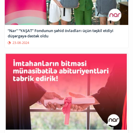
“Nar” “YAŞAT” Fondunun şəhid övladları üçün təşkil etdiyi
düşərgəyə dəstək oldu
23-08-2024