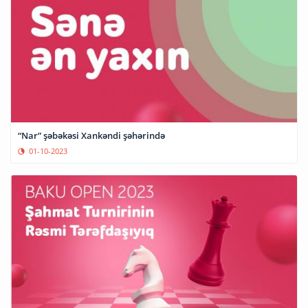
“Nar” şəbəkəsi Xankəndi şəhərində
01-10-2023