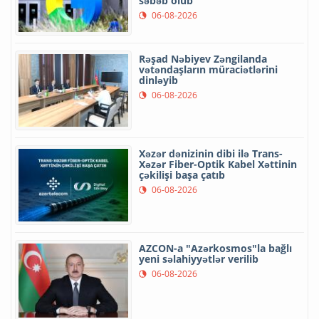
səbəb olub
06-08-2026
Rəşad Nəbiyev Zəngilanda
vətəndaşların müraciətlərini
dinləyib
06-08-2026
Xəzər dənizinin dibi ilə Trans-
Xəzər Fiber-Optik Kabel Xəttinin
çəkilişi başa çatıb
06-08-2026
AZCON-a "Azərkosmos"la bağlı
yeni səlahiyyətlər verilib
06-08-2026