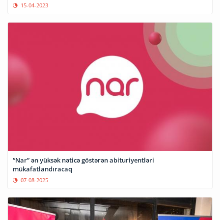
15-04-2023
“Nar” ən yüksək nəticə göstərən abituriyentləri
mükafatlandıracaq
07-08-2025