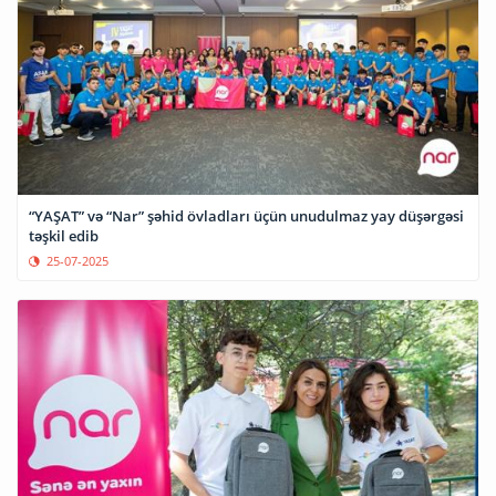
“YAŞAT” və “Nar” şəhid övladları üçün unudulmaz yay düşərgəsi
təşkil edib
25-07-2025