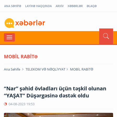
ANA SƏHİFƏ
LAYİHƏ HAQQINDA
ARXİV
XƏBƏRLƏR
ƏLAQƏ
MOBİL RABİTƏ
Ana Səhifə
TELEKOM VƏ NƏQLİYYAT
MOBİL RABİTƏ
“Nar” şəhid övladları üçün təşkil olunan
“YAŞAT” Düşərgəsinə dəstək oldu
04-08-2023
19:53