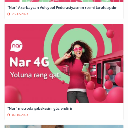
“Nar” Azərbaycan Voleybol Federasiyasının rəsmi tərəfdaşıdır
26-12-2023
“Nar” metroda şəbəkəsini gücləndirir
02-10-2023