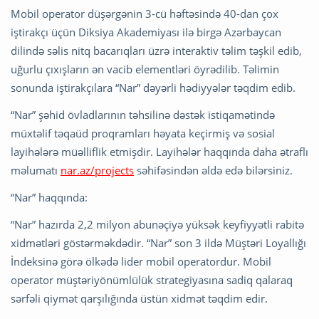
Mobil operator düşərgənin 3-cü həftəsində 40-dan çox
iştirakçı üçün Diksiya Akademiyası ilə birgə Azərbaycan
dilində səlis nitq bacarıqları üzrə interaktiv təlim təşkil edib,
uğurlu çıxışların ən vacib elementləri öyrədilib. Təlimin
sonunda iştirakçılara “Nar” dəyərli hədiyyələr təqdim edib.
“Nar” şəhid övladlarının təhsilinə dəstək istiqamətində
müxtəlif təqaüd proqramları həyata keçirmiş və sosial
layihələrə müəlliflik etmişdir. Layihələr haqqında daha ətraflı
məlumatı
nar.az/projects
səhifəsindən əldə edə bilərsiniz.
“Nar” haqqında:
“Nar” hazırda 2,2 milyon abunəçiyə yüksək keyfiyyətli rabitə
xidmətləri göstərməkdədir. “Nar” son 3 ildə Müştəri Loyallığı
İndeksinə görə ölkədə lider mobil operatordur. Mobil
operator müştəriyönümlülük strategiyasına sadiq qalaraq
sərfəli qiymət qarşılığında üstün xidmət təqdim edir.