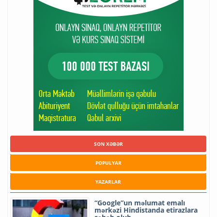
SON XƏBƏR
POPULYAR
YAZARLAR
“Google”un məlumat emalı
mərkəzi Hindistanda etirazlara