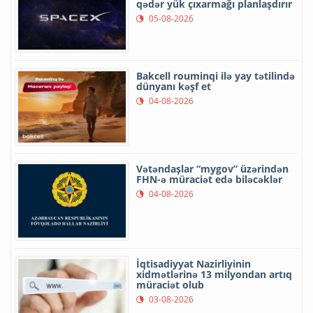
qədər yük çıxarmağı planlaşdırır
05-08-2026
Bakcell rouminqi ilə yay tətilində
dünyanı kəşf et
04-08-2026
Vətəndaşlar “mygov” üzərindən
FHN-ə müraciət edə biləcəklər
04-08-2026
İqtisadiyyat Nazirliyinin
xidmətlərinə 13 milyondan artıq
müraciət olub
03-08-2026