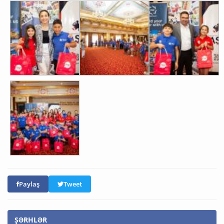
Paylaş
Tweet
ŞƏRHLƏR