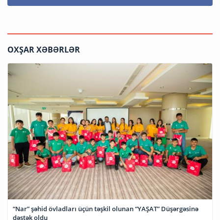
OXŞAR XƏBƏRLƏR
“Nar” şəhid övladları üçün təşkil olunan “YAŞAT” Düşərgəsinə
dəstək oldu