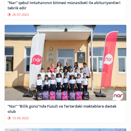
“Nar” qəbul imtahanının bitməsi münasibəti ilə abituriyentləri
təbrik edir
26-07-2023
“Nar” “Bilik günü”ndə Füzuli və Tərtərdəki məktəblərə dəstək
olub
15-09-2023