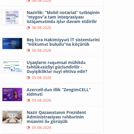
06-08-2026
Nazirlik: “Mobil notariat” tətbiqinin
“mygov”a tam inteqrasiyası
istiqamətində işlər davam etdirilir
06-08-2026
Beş İcra Hakimiyyəti İT sistemlərini
“Hökumət buludu”na köçürüb
06-08-2026
Uşaqların rəqəmsal mühitdə
təhlükəsizliyi gücləndirilir -
Dəyişikliklər nəyi ehtiva edir?
05-08-2026
Azercell-dən illik “ZengimCELL”
xidməti
05-08-2026
Nazir Qazaxıstanın Prezident
Administrasiyası rəhbərinin
müavini ilə görüşüb
05-08-2026