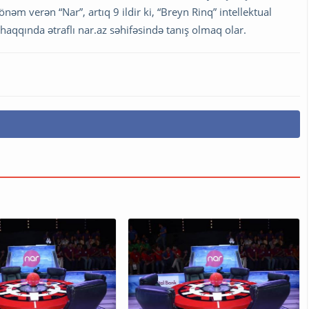
nəm verən “Nar”, artıq 9 ildir ki, “Breyn Rinq” intellektual
 haqqında ətraflı nar.az səhifəsində tanış olmaq olar.