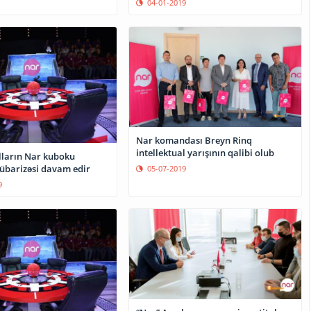
04-01-2019
Nar komandası Breyn Rinq
intellektual yarışının qalibi olub
alların Nar kuboku
barizəsi davam edir
05-07-2019
9