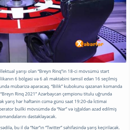
ellektual yarışı olan “Breyn Rinq”in 18-ci mövsümü start
ikanın 6 bölgəsi və 6 ali məktəbini təmsil edən 16 seçilmiş
ğrunda mübarizə aparacaq. “Bilik” kubokunu qazanan komanda
 “Breyn Rinq 2021” Azərbaycan çempionu titulu uğrunda
ək yarış hər həftənin cümə günü saat 19:20-də İctimai
perator builki mövsümdə də “Nar” və işğaldan azad edilmiş
 komandalarını dəstəkləyəcək.
dilə, bu il də “Nar”ın “Twitter” səhifəsində yarış keçiriləcək.