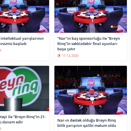
intellektual yarışlarının
“Nar”ın baş sponsorluğu ilə “Breyn
övsümü başladı
Rinq”in səkkizdəbir final oyunları
başa çatır
9
11-12-2020
təyi ilə “Breyn Rinq”in 21-
Nar-ın dəstək olduğu Breyn Rinq
ü davam edir
bilik yarışının qalibi məlum oldu
3