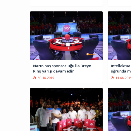
Narın baş sponsorluğu ilə Breyn
İntellektu
Rinq yarışı davam edir
uğrunda mü
30-10-2019
14-06-201