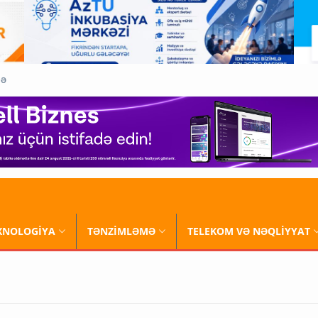
QƏ
XNOLOGİYA
TƏNZİMLƏMƏ
TELEKOM VƏ NƏQLİYYAT