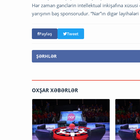
Hər zaman gənclərin intellektual inkişafına xüsusi ö
yarışının baş sponsorudur. “Nar”ın digər layihələri
Paylaş
Tweet
ŞƏRHLƏR
OXŞAR XƏBƏRLƏR