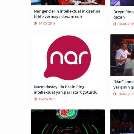
Nar gənclərin intellektual inkişafına
Breyn Rinq 
töhfə verməyə davam edir
qazan
14-05-2019
10-04-201
“Nar” koma
Narın dəstəyi ilə Brain Ring
yarışının q
intellektual yarışları start götürdü
10-07-202
18-09-2018