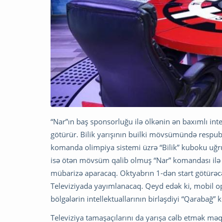
“Nar”ın baş sponsorluğu ilə ölkənin ən baxımlı int
götürür. Bilik yarışının builki mövsümündə respubl
komanda olimpiya sistemi üzrə “Bilik” kuboku u
isə ötən mövsüm qalib olmuş “Nar” komandası ilə
mübarizə aparacaq. Oktyabrın 1-dən start götürəc
Televiziyada yayımlanacaq. Qeyd edək ki, mobil o
bölgələrin intellektuallarının birləşdiyi “Qarabağ”
Televiziya tamaşaçılarını da yarışa cəlb etmək məqsə