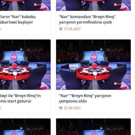
lların “Nar” kuboku
“Nar” komandası “Breyn Rinq”
barizəsi başlayır
yarışının yarımfinalına çıxıb
1
17-05-2021
təyi ilə “Breyn Rinq”in
“Nar” “Breyn Rinq” yarışının
yeni mövsümü start götürür
çempionu oldu
2
21-06-2021