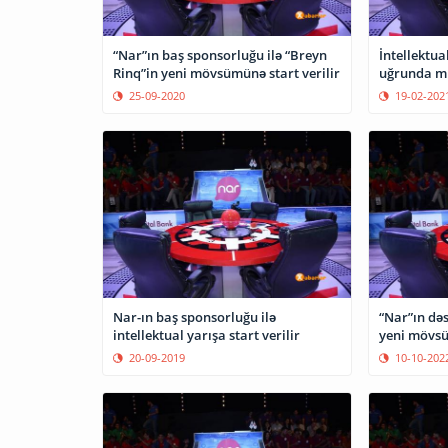
“Nar”ın baş sponsorluğu ilə “Breyn
İntellektua
Rinq”in yeni mövsümünə start verilir
uğrunda mü
25-09-2020
19-02-202
Nar-ın baş sponsorluğu ilə
“Nar”ın dəs
intellektual yarışa start verilir
20-09-2019
10-10-202