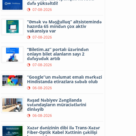
dəfə yüksəltdi!
07-08-2026
“Əmək və Məşğulluq” altsistemində
hazırda 65 mindən çox aktiv
vakansiya var
07-08-2026
“Biletim.az” portalı üzərindən
onlayn bilet alanların sayı 2
dəfəyədək artıb
07-08-2026
“Google”un məlumat emalı mərkəzi
Hindistanda etirazlara səbəb olub
06-08-2026
Rəşad Nəbiyev Zəngilanda
vətəndaşların müraciətlərini
dinləyib
06-08-2026
Xəzər dənizinin dibi ilə Trans-Xəzər
Fiber-Optik Kabel Xəttinin çəkilişi