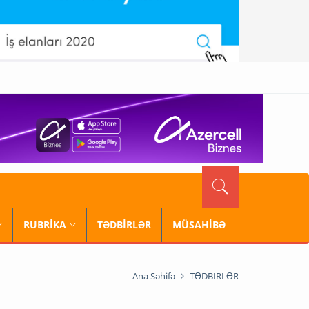
RUBRİKA
TƏDBİRLƏR
MÜSAHİBƏ
Ana Səhifə
TƏDBİRLƏR