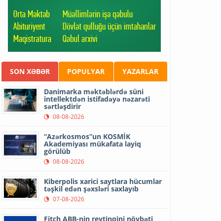
SON XƏBƏR
POPULYAR
YAZARLAR
Danimarka məktəblərdə süni
intellektdən istifadəyə nəzarəti
sərtləşdirir
08-08-2026
“Azərkosmos”un KOSMİK
Akademiyası mükafata layiq
görülüb
08-08-2026
Kiberpolis xarici saytlara hücumlar
təşkil edən şəxsləri saxlayıb
07-08-2026
Fitch ABB-nin reytinqini növbəti