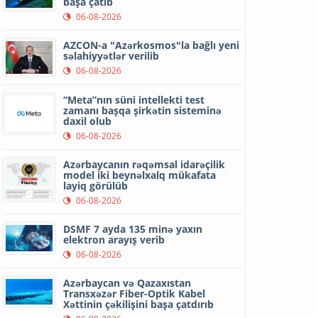
başa çatıb
06-08-2026
AZCON-a "Azərkosmos"la bağlı yeni
səlahiyyətlər verilib
06-08-2026
“Meta”nın süni intellekti test
zamanı başqa şirkətin sisteminə
daxil olub
06-08-2026
Azərbaycanın rəqəmsal idarəçilik
model iki beynəlxalq mükafata
layiq görülüb
06-08-2026
DSMF 7 ayda 135 minə yaxın
elektron arayış verib
06-08-2026
Azərbaycan və Qazaxıstan
Transxəzər Fiber-Optik Kabel
Xəttinin çəkilişini başa çatdırıb