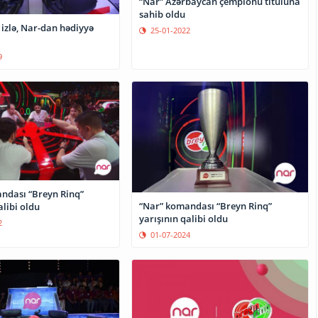
“Nar” Azərbaycan çempionu tituluna
sahib oldu
izlə, Nar-dan hədiyyə
25-01-2022
9
ndası “Breyn Rinq”
“Nar” komandası “Breyn Rinq”
alibi oldu
yarışının qalibi oldu
2
01-07-2024