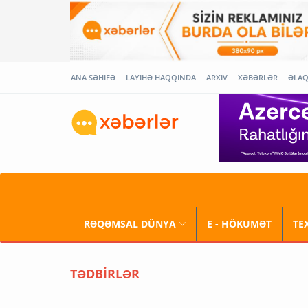
ANA SƏHİFƏ
LAYİHƏ HAQQINDA
ARXİV
XƏBƏRLƏR
ƏLA
RƏQƏMSAL DÜNYA
E - HÖKUMƏT
TE
TƏDBİRLƏR