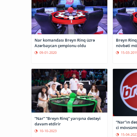
Nar komandası Breyn Rinq üzrə
Breyn Rinq 
Azərbaycan çempionu oldu
növbəti m
09-01-2020
15-03-201
“Nar” “Breyn Rinq” yarışına dəstəyi
“Nar”ın dəs
davam etdirir
ci mövsüm
10-10-2023
15-04-202