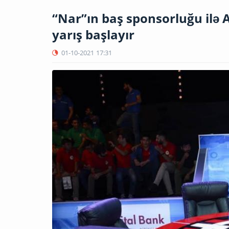
“Nar”ın baş sponsorluğu ilə
yarış başlayır
01-10-2021
17:31